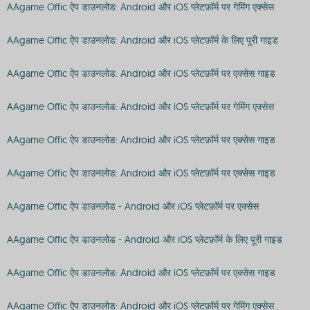
AAgame Offic ऐप डाउनलोड: Android और iOS प्लेटफ़ॉर्म पर गेमिंग एक्सेस
AAgame Offic ऐप डाउनलोड: Android और iOS प्लेटफ़ॉर्म के लिए पूरी गाइड
AAgame Offic ऐप डाउनलोड: Android और iOS प्लेटफ़ॉर्म पर एक्सेस गाइड
AAgame Offic ऐप डाउनलोड: Android और iOS प्लेटफ़ॉर्म पर गेमिंग एक्सेस
AAgame Offic ऐप डाउनलोड: Android और iOS प्लेटफ़ॉर्म पर एक्सेस गाइड
AAgame Offic ऐप डाउनलोड: Android और iOS प्लेटफ़ॉर्म पर एक्सेस गाइड
AAgame Offic ऐप डाउनलोड - Android और iOS प्लेटफ़ॉर्म पर एक्सेस
AAgame Offic ऐप डाउनलोड - Android और iOS प्लेटफ़ॉर्म के लिए पूरी गाइड
AAgame Offic ऐप डाउनलोड: Android और iOS प्लेटफ़ॉर्म पर एक्सेस गाइड
AAgame Offic ऐप डाउनलोड: Android और iOS प्लेटफ़ॉर्म पर गेमिंग एक्सेस