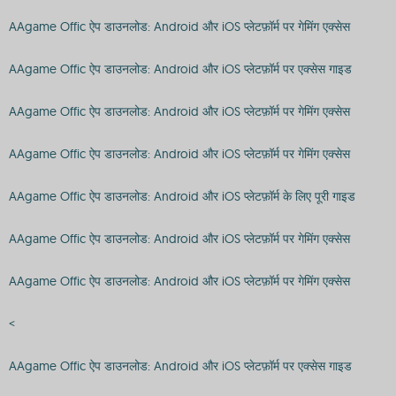
AAgame Offic ऐप डाउनलोड: Android और iOS प्लेटफ़ॉर्म पर गेमिंग एक्सेस
AAgame Offic ऐप डाउनलोड: Android और iOS प्लेटफ़ॉर्म पर एक्सेस गाइड
AAgame Offic ऐप डाउनलोड: Android और iOS प्लेटफ़ॉर्म पर गेमिंग एक्सेस
AAgame Offic ऐप डाउनलोड: Android और iOS प्लेटफ़ॉर्म पर गेमिंग एक्सेस
AAgame Offic ऐप डाउनलोड: Android और iOS प्लेटफ़ॉर्म के लिए पूरी गाइड
AAgame Offic ऐप डाउनलोड: Android और iOS प्लेटफ़ॉर्म पर गेमिंग एक्सेस
AAgame Offic ऐप डाउनलोड: Android और iOS प्लेटफ़ॉर्म पर गेमिंग एक्सेस
<
AAgame Offic ऐप डाउनलोड: Android और iOS प्लेटफ़ॉर्म पर एक्सेस गाइड