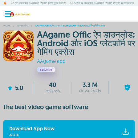
AA गेम्स डाउनलोड: ANDROID और IOS के लिए मुफ्त गेमिंग ऐप
AA.GAME ऐप डाउनलोड: ANDROID और IOS प्लेटफ़ॉर्म पर एक्सेस गाइड
HOME
/
सहायता केंद्र
/
AAGAME OFFIC ऐप डाउनलोड: ANDROID और IOS प्लेटफ़ॉर्म पर गेमिंग एक्सेस
AAgame Offic ऐप डाउनलोड:
Android और iOS प्लेटफ़ॉर्म पर
गेमिंग एक्सेस
AAgame app
#2
EDITORS
40
3.3 M
5.0
reviews
downloads
The best video game software
Download App Now
20.3.1.6