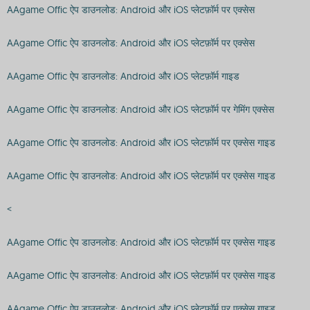
AAgame Offic ऐप डाउनलोड: Android और iOS प्लेटफ़ॉर्म पर एक्सेस
AAgame Offic ऐप डाउनलोड: Android और iOS प्लेटफ़ॉर्म पर एक्सेस
AAgame Offic ऐप डाउनलोड: Android और iOS प्लेटफ़ॉर्म गाइड
AAgame Offic ऐप डाउनलोड: Android और iOS प्लेटफ़ॉर्म पर गेमिंग एक्सेस
AAgame Offic ऐप डाउनलोड: Android और iOS प्लेटफ़ॉर्म पर एक्सेस गाइड
AAgame Offic ऐप डाउनलोड: Android और iOS प्लेटफ़ॉर्म पर एक्सेस गाइड
<
AAgame Offic ऐप डाउनलोड: Android और iOS प्लेटफ़ॉर्म पर एक्सेस गाइड
AAgame Offic ऐप डाउनलोड: Android और iOS प्लेटफ़ॉर्म पर एक्सेस गाइड
AAgame Offic ऐप डाउनलोड: Android और iOS प्लेटफ़ॉर्म पर एक्सेस गाइड