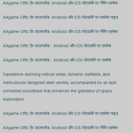
AAgame Offic ऐप डाउनलोड: Android और iOS प्लेटफ़ॉर्म पर गेमिंग एक्सेस
AAgame Offic ऐप डाउनलोड: Android और iOS प्लेटफ़ॉर्म पर एक्सेस गाइड
AAgame Offic ऐप डाउनलोड: Android और iOS प्लेटफ़ॉर्म पर गेमिंग एक्सेस
AAgame Offic ऐप डाउनलोड - Android और iOS प्लेटफ़ॉर्म पर एक्सेस
AAgame Offic ऐप डाउनलोड - Android और iOS प्लेटफॉर्म पर एक्सेस
Experience stunning nebula vistas, dynamic starfields, and
meticulously designed alien worlds, accompanied by an epic
orchestral soundtrack that enhances the grandeur of space
exploration.
AAgame Offic ऐप डाउनलोड: Android और iOS प्लेटफ़ॉर्म पर एक्सेस गाइड
AAgame Offic ऐप डाउनलोड: Android और iOS प्लेटफ़ॉर्म पर गेमिंग एक्सेस