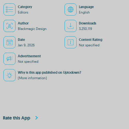
Category
Language
Editors
English
Author
Downloads
Blackmagic Design
3,250,119
Date
Content Rating
Jan 9, 2026
Not specified
Advertisement
Not specified
Why is this app published on Uptodown?
(More information)
Rate this App