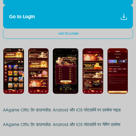
Go to Login
>GO TO LOGIN
AAgame Offic ऐप डाउनलोड: Android और iOS प्लेटफ़ॉर्म पर एक्सेस गाइड
AAgame Offic ऐप डाउनलोड: Android और iOS प्लेटफ़ॉर्म पर गेमिंग एक्सेस