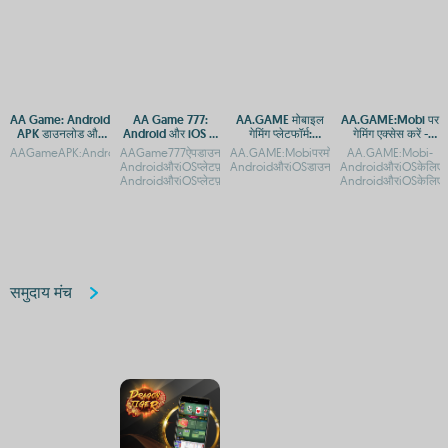
AA Game: Android
AA Game 777:
AA.GAME मोबाइल
AA.GAME:Mobi पर
APK डाउनलोड और
Android और iOS के
गेमिंग प्लेटफॉर्म:
गेमिंग एक्सेस करें -
iOS एक्सेस गाइड
लिए ऐप डाउनलोड गाइड
Android और iOS पर
Android और iOS के
AAGameAPK:AndroidऔरiOSपरडाउनलोडकरेंAAGameAPK:AndroidऔरiOSपरमुफ्तडाउनल
AAGame777ऐपडाउनलोड-
AA.GAME:Mobiपरमोबाइलगेमिंगकाआनंदलें-
AA.GAME:Mobi-
एक्सेस गाइड
लिए ऐप डाउनलोड करें
AndroidऔरiOSप्लेटफ़ॉर्मगाइडAAGame777ऐपडाउनलोड-
AndroidऔरiOSडाउनलोडगाइडAA.GAME:Mobiप
AndroidऔरiOSकेलिए
AndroidऔरiOSप्लेटफ़ॉर्म
AndroidऔरiOSकेलिएऐ
समुदाय मंच