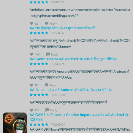
1770957034
Aminimalisttextadventurewhereeverychoiceisaletter.YouareA,a
lostglyphinacrumblingalphAAगे
916
Reply
AA गेम्स एंड्रॉइड और iOS पर मुफ्त में डाउनलोड करें
1771538539
AAगेम्सकामोबाइलअनुभव:AndroidऔरiOSपरगेमिंगAAगेम्स:AndroidऔरiOSप
रमुफ्तगेमिंगकाआनंदAAGame:A
1100
Reply
AA Game डाउनलोड करें: Android और iOS के लिए मुफ्त गेमिंग ऐप
1771549376
AAगेम्सकामोबाइलऐप:AndroidऔरiOSपरडाउनलोडकरेंAAगेम्सऐप:Androidऔ
रiOSपरमुफ्तगेमिंगकाआनंदAAGa
316
Reply
AA गेम्स डाउनलोड करें: Android और iOS के लिए मुफ्त गेमिंग ऐप
1772087056
AAगेम्सएंड्रॉइडऔरiOSपरमुफ्तमेंडाउनलोडकरनेकेलिएउपलब्धहैं
855
Reply
AA.GAME से iPhone पर Genshin Impact डाउनलोड करें: Android और
iOS गाइड
1772265034
AA.GAMEपरiPhoneकेलिएAPPडाउनलोडऔरएक्सेसगाइडAA.GAMEपरiPho