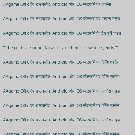
AAgame Offic ऐप डाउनलोड: Android और iOS प्लेटफ़ॉर्म पर एक्सेस
AAgame Offic ऐप डाउनलोड: Android और iOS प्लेटफ़ॉर्म पर एक्सेस गाइड
AAgame Offic ऐप डाउनलोड: Android और iOS प्लेटफ़ॉर्म के लिए पूरी गाइड
*"The gods are gone. Now, it's your turn to rewrite legends."*
AAgame Offic ऐप डाउनलोड: Android और iOS प्लेटफ़ॉर्म पर गेमिंग एक्सेस
AAgame Offic ऐप डाउनलोड: Android और iOS प्लेटफ़ॉर्म पर गेमिंग एक्सेस
AAgame Offic ऐप डाउनलोड: Android और iOS प्लेटफ़ॉर्म पर एक्सेस गाइड
AAgame Offic ऐप डाउनलोड: Android और iOS प्लेटफ़ॉर्म पर गेमिंग एक्सेस
AAgame Offic ऐप डाउनलोड: Android और iOS प्लेटफ़ॉर्म पर एक्सेस गाइड
AAgame Offic ऐप डाउनलोड: Android और iOS प्लेटफ़ॉर्म पर गेमिंग एक्सेस