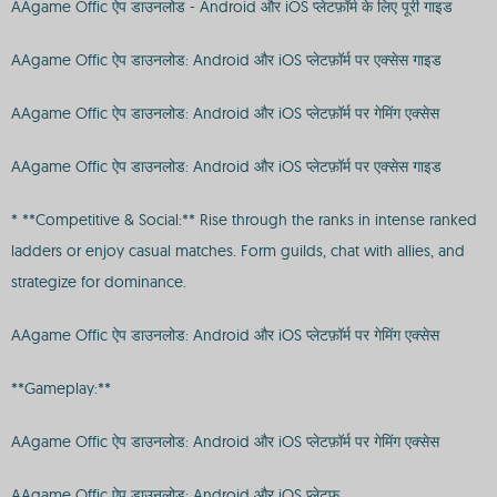
AAgame Offic ऐप डाउनलोड - Android और iOS प्लेटफ़ॉर्म के लिए पूरी गाइड
AAgame Offic ऐप डाउनलोड: Android और iOS प्लेटफ़ॉर्म पर एक्सेस गाइड
AAgame Offic ऐप डाउनलोड: Android और iOS प्लेटफ़ॉर्म पर गेमिंग एक्सेस
AAgame Offic ऐप डाउनलोड: Android और iOS प्लेटफ़ॉर्म पर एक्सेस गाइड
* **Competitive & Social:** Rise through the ranks in intense ranked
ladders or enjoy casual matches. Form guilds, chat with allies, and
strategize for dominance.
AAgame Offic ऐप डाउनलोड: Android और iOS प्लेटफ़ॉर्म पर गेमिंग एक्सेस
**Gameplay:**
AAgame Offic ऐप डाउनलोड: Android और iOS प्लेटफ़ॉर्म पर गेमिंग एक्सेस
AAgame Offic ऐप डाउनलोड: Android और iOS प्लेटफ़