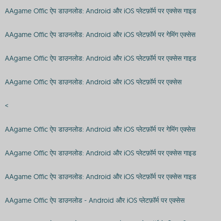
AAgame Offic ऐप डाउनलोड: Android और iOS प्लेटफ़ॉर्म पर एक्सेस गाइड
AAgame Offic ऐप डाउनलोड: Android और iOS प्लेटफ़ॉर्म पर गेमिंग एक्सेस
AAgame Offic ऐप डाउनलोड: Android और iOS प्लेटफ़ॉर्म पर एक्सेस गाइड
AAgame Offic ऐप डाउनलोड: Android और iOS प्लेटफ़ॉर्म पर एक्सेस
<
AAgame Offic ऐप डाउनलोड: Android और iOS प्लेटफ़ॉर्म पर गेमिंग एक्सेस
AAgame Offic ऐप डाउनलोड: Android और iOS प्लेटफ़ॉर्म पर एक्सेस गाइड
AAgame Offic ऐप डाउनलोड: Android और iOS प्लेटफ़ॉर्म पर एक्सेस गाइड
AAgame Offic ऐप डाउनलोड - Android और iOS प्लेटफ़ॉर्म पर एक्सेस