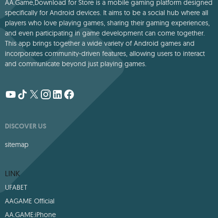
AA.Game,Download for Store is a mobile gaming platform designed
specifically for Android devices. It aims to be a social hub where all
players who love playing games, sharing their gaming experiences,
and even participating in game development can come together.
This app brings together a wide variety of Android games and
incorporates community-driven features, allowing users to interact
and communicate beyond just playing games.
DISCOVER US
sitemap
LINK
UFABET
AAGAME Official
AA.GAME:iPhone