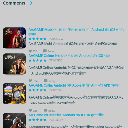
Comments
AA.GAME:Mobi पर मोबाइल गेमिंग का आनंद लें - Android और iOS के लिए
एक्सेस
1770932384
AA.GAME:Mobi-AndroidऔरiOSपरआसानएक्सेसऔरAPKडाउनलोड
155
Reply
AAGAME Online कैसे डाउनलोड करें: Android और iOS गाइड
1771063836
AAGAMEOnline:AndroidऔरiOSपरडाउनलोडकरेंऔरखेलेंAAGAMEOnli
n:AndroidऔरiOSपरऐप्सऔरAPKडाउनलोडक
734
Reply
AAGAME Onlin: Android और Apple के लिए APP और APK एक्सेस
1771082665
AAGAMEOnlineगेमिंगप्लेटफॉर्म:AndroidऔरiOSपरएक्सेसगाइडAAGAME
Onlin:AndroidऔरiOSपरएक्सेसकरे
265
Reply
AA Game एप्प डाउनलोड: Android और iOS पर मुफ्त गेमिंग
1772034897
AAगेम्सडाउनलोड:AndroidऔरiOSकेलिएमुफ्तगेमिंगऐपAAगेम्स:AndroidऔरiO