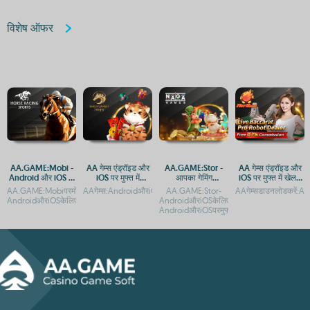
विशेष ऑफर
AA.GAME:Mobi -
AA गेम्स एंड्रॉइड और
AA.GAME:Stor -
AA गेम्स एंड्रॉइड और
Android और iOS के
iOS पर मुफ्त में
आपका गेमिंग
iOS पर मुफ्त में खेलने
लिए मोबाइल ऐप
डाउनलोड करें
कॉम्पैनियन एप्प
के लिए डाउनलोड करें
AA.GAME:Mobiपरमोबाइलगेमिंगकाआनंदलें-
AAगेम्स:AndroidऔरiOSकेलिएमुफ्तगेमिंगऐपAAगेम्स:AndroidऔरiOSपरमुफ्
AA.GAME:Stor-
AAगेम्सडाउनलोडकरें:And
डाउनलोड गाइड
AndroidऔरiOSकेलिएएक्सेसAA.GAMEमोबाइलऐप:AndroidऔरiOSप
AndroidऔरiOSकेलिएमुफ्तऐपडाउनलोडAA.GAM
AndroidऔरiOSपरमुफ्तऐपडाउनलोडकरे