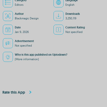
Category
Language
Editors
English
Author
Downloads
Blackmagic Design
3,250,119
Date
Content Rating
Jan 9, 2026
Not specified
Advertisement
Not specified
Why is this app published on Uptodown?
(More information)
Rate this App