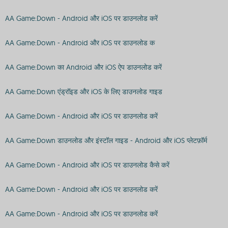
AA Game:Down - Android और iOS पर डाउनलोड करें
AA Game:Down - Android और iOS पर डाउनलोड क
AA Game:Down का Android और iOS ऐप डाउनलोड करें
AA Game:Down एंड्रॉइड और iOS के लिए डाउनलोड गाइड
AA Game:Down - Android और iOS पर डाउनलोड करें
AA Game:Down डाउनलोड और इंस्टॉल गाइड - Android और iOS प्लेटफ़ॉर्म
AA Game:Down - Android और iOS पर डाउनलोड कैसे करें
AA Game:Down - Android और iOS पर डाउनलोड करें
AA Game:Down - Android और iOS पर डाउनलोड करें