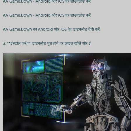
AA Game:Down - Android और iOS पर डाउनलोड करें
AA Game:Down - Android और iOS पर डाउनलोड करें
AA Game:Down का Android और iOS ऐप डाउनलोड कैसे करें
3. **इंस्टॉल करें:** डाउनलोड पूरा होने पर फ़ाइल खोलें और इं