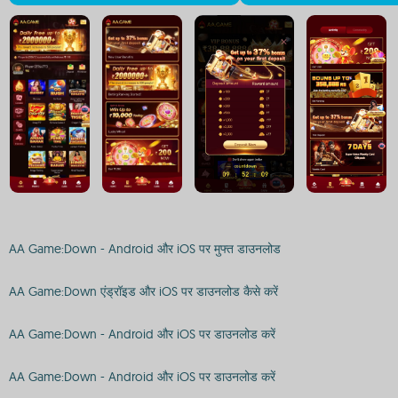
AA Game:Down - Android और iOS पर मुफ्त डाउनलोड
AA Game:Down एंड्रॉइड और iOS पर डाउनलोड कैसे करें
AA Game:Down - Android और iOS पर डाउनलोड करें
AA Game:Down - Android और iOS पर डाउनलोड करें