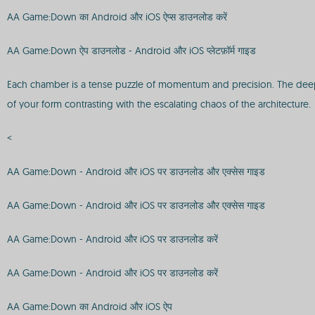
AA Game:Down का Android और iOS ऐप्स डाउनलोड करें
AA Game:Down ऐप डाउनलोड - Android और iOS प्लेटफ़ॉर्म गाइड
Each chamber is a tense puzzle of momentum and precision. The deepe
of your form contrasting with the escalating chaos of the architecture.
<
AA Game:Down - Android और iOS पर डाउनलोड और एक्सेस गाइड
AA Game:Down - Android और iOS पर डाउनलोड और एक्सेस गाइड
AA Game:Down - Android और iOS पर डाउनलोड करें
AA Game:Down - Android और iOS पर डाउनलोड करें
AA Game:Down का Android और iOS ऐप