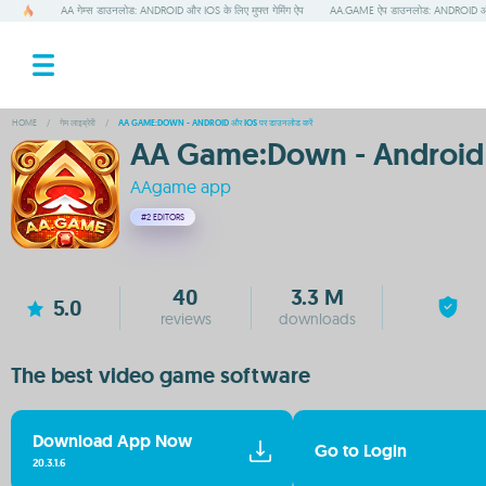
AA गेम्स डाउनलोड: ANDROID और IOS के लिए मुफ्त गेमिंग ऐप
AA.GAME ऐप डाउनलोड: ANDROID और IO
HOME
/
गेम लाइब्रेरी
/
AA GAME:DOWN - ANDROID और IOS पर डाउनलोड करें
AA Game:Down - Android औ
AAgame app
#2
EDITORS
40
3.3 M
5.0
reviews
downloads
The best video game software
Download App Now
Go to Login
20.3.1.6