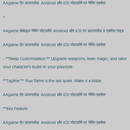
AAgame ऐप डाउनलोड: Android और iOS प्लेटफ़ॉर्म पर गेमिंग एक्सेस
<
AAgame मोबाइल गेमिंग प्लेटफ़ॉर्म: Android और iOS पर डाउनलोड व एक्सेस गाइड
AAgame ऐप डाउनलोड: Android और iOS प्लेटफ़ॉर्म पर गेमिंग एक्सेस
- **Deep Customization:** Upgrade weapons, learn magic, and tailor
your character’s build to your playstyle.
**Tagline:** Your flame is the last spark. Make it a blaze.
AAgame ऐप डाउनलोड: Android और iOS प्लेटफ़ॉर्म पर गेमिंग एक्सेस
**Key Feature
AAgame ऐप डाउनलोड: Android और iOS प्लेटफॉर्म पर गेमिंग एक्सेस