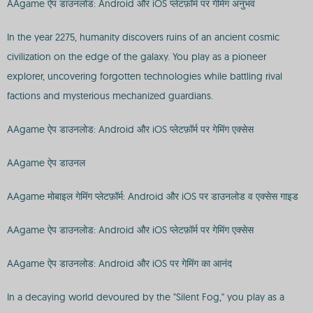
AAgame ऐप डाउनलोड: Android और iOS प्लेटफ़ॉर्म पर गेमिंग अनुभव
In the year 2275, humanity discovers ruins of an ancient cosmic
civilization on the edge of the galaxy. You play as a pioneer
explorer, uncovering forgotten technologies while battling rival
factions and mysterious mechanized guardians.
AAgame ऐप डाउनलोड: Android और iOS प्लेटफ़ॉर्म पर गेमिंग एक्सेस
AAgame ऐप डाउनल
AAgame मोबाइल गेमिंग प्लेटफ़ॉर्म: Android और iOS पर डाउनलोड व एक्सेस गाइड
AAgame ऐप डाउनलोड: Android और iOS प्लेटफ़ॉर्म पर गेमिंग एक्सेस
AAgame ऐप डाउनलोड: Android और iOS पर गेमिंग का आनंद
In a decaying world devoured by the "Silent Fog," you play as a