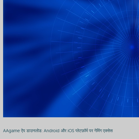
AAgame ऐप डाउनलोड: Android और iOS प्लेटफ़ॉर्म पर गेमिंग एक्सेस