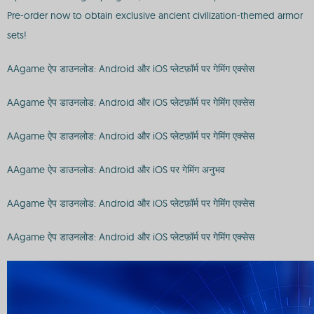
Pre-order now to obtain exclusive ancient civilization-themed armor
sets!
AAgame ऐप डाउनलोड: Android और iOS प्लेटफ़ॉर्म पर गेमिंग एक्सेस
AAgame ऐप डाउनलोड: Android और iOS प्लेटफ़ॉर्म पर गेमिंग एक्सेस
AAgame ऐप डाउनलोड: Android और iOS प्लेटफ़ॉर्म पर गेमिंग एक्सेस
AAgame ऐप डाउनलोड: Android और iOS पर गेमिंग अनुभव
AAgame ऐप डाउनलोड: Android और iOS प्लेटफ़ॉर्म पर गेमिंग एक्सेस
AAgame ऐप डाउनलोड: Android और iOS प्लेटफ़ॉर्म पर गेमिंग एक्सेस