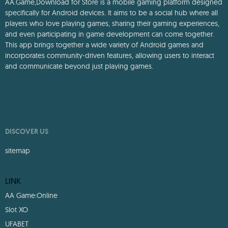
AA.Game,Download for Store is a mobile gaming platform designed
specifically for Android devices. It aims to be a social hub where all
players who love playing games, sharing their gaming experiences,
and even participating in game development can come together.
This app brings together a wide variety of Android games and
incorporates community-driven features, allowing users to interact
and communicate beyond just playing games.
DISCOVER US
sitemap
LINK
AA Game:Online
Slot XO
UFABET