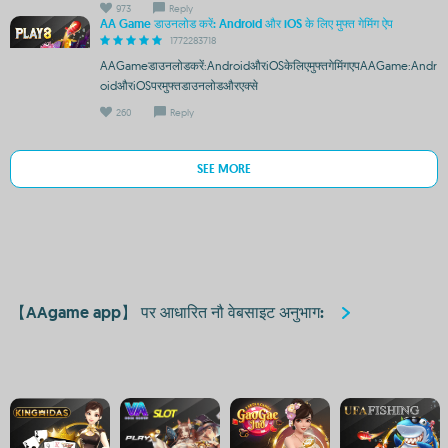
973
Reply
AA Game डाउनलोड करें: Android और iOS के लिए मुफ्त गेमिंग ऐप
1772283718
AAGameडाउनलोडकरें:AndroidऔरiOSकेलिएमुफ्तगेमिंगएपAAGame:Andr
oidऔरiOSपरमुफ्तडाउनलोडऔरएक्से
260
Reply
SEE MORE
【AAgame app】 पर आधारित नौ वेबसाइट अनुभाग: