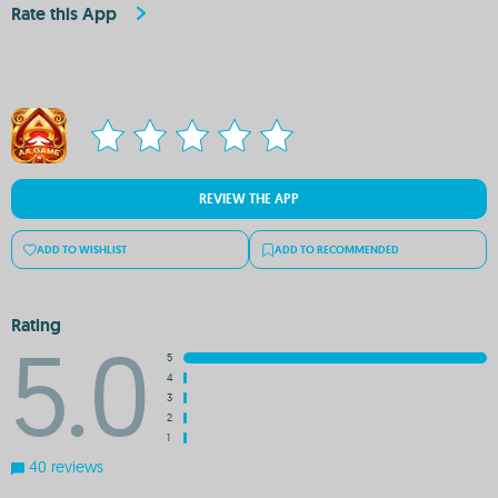
Rate this App
REVIEW THE APP
ADD TO WISHLIST
ADD TO RECOMMENDED
Rating
5.0
5
4
3
2
1
40 reviews