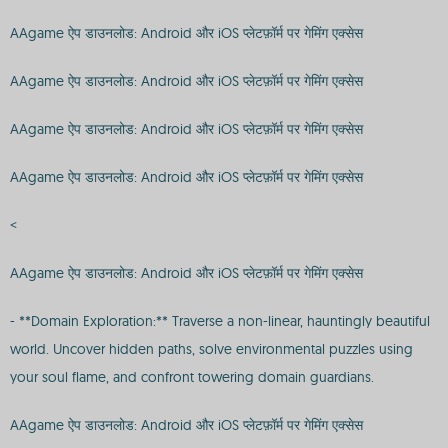
AAgame ऐप डाउनलोड: Android और iOS प्लेटफ़ॉर्म पर गेमिंग एक्सेस
AAgame ऐप डाउनलोड: Android और iOS प्लेटफ़ॉर्म पर गेमिंग एक्सेस
AAgame ऐप डाउनलोड: Android और iOS प्लेटफ़ॉर्म पर गेमिंग एक्सेस
AAgame ऐप डाउनलोड: Android और iOS प्लेटफ़ॉर्म पर गेमिंग एक्सेस
<
AAgame ऐप डाउनलोड: Android और iOS प्लेटफ़ॉर्म पर गेमिंग एक्सेस
- **Domain Exploration:** Traverse a non-linear, hauntingly beautiful
world. Uncover hidden paths, solve environmental puzzles using
your soul flame, and confront towering domain guardians.
AAgame ऐप डाउनलोड: Android और iOS प्लेटफ़ॉर्म पर गेमिंग एक्सेस