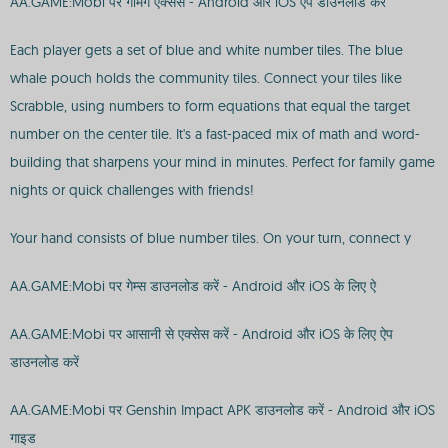
AA.GAME:Mobi पर गेमिंग एक्सेस - Android और iOS ऐप डाउनलोड करें
Each player gets a set of blue and white number tiles. The blue
whale pouch holds the community tiles. Connect your tiles like
Scrabble, using numbers to form equations that equal the target
number on the center tile. It's a fast-paced mix of math and word-
building that sharpens your mind in minutes. Perfect for family game
nights or quick challenges with friends!
Your hand consists of blue number tiles. On your turn, connect y
AA.GAME:Mobi पर गेम्स डाउनलोड करें - Android और iOS के लिए ऐ
AA.GAME:Mobi पर आसानी से एक्सेस करें - Android और iOS के लिए ऐप
डाउनलोड करें
AA.GAME:Mobi पर Genshin Impact APK डाउनलोड करें - Android और iOS
गाइड