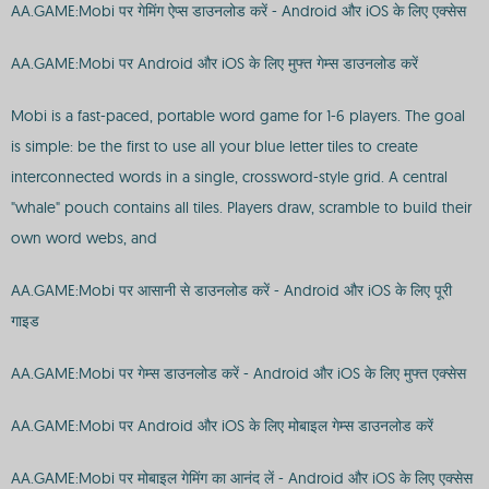
AA.GAME:Mobi पर गेमिंग ऐप्स डाउनलोड करें - Android और iOS के लिए एक्सेस
AA.GAME:Mobi पर Android और iOS के लिए मुफ्त गेम्स डाउनलोड करें
Mobi is a fast-paced, portable word game for 1-6 players. The goal
is simple: be the first to use all your blue letter tiles to create
interconnected words in a single, crossword-style grid. A central
"whale" pouch contains all tiles. Players draw, scramble to build their
own word webs, and
AA.GAME:Mobi पर आसानी से डाउनलोड करें - Android और iOS के लिए पूरी
गाइड
AA.GAME:Mobi पर गेम्स डाउनलोड करें - Android और iOS के लिए मुफ्त एक्सेस
AA.GAME:Mobi पर Android और iOS के लिए मोबाइल गेम्स डाउनलोड करें
AA.GAME:Mobi पर मोबाइल गेमिंग का आनंद लें - Android और iOS के लिए एक्सेस