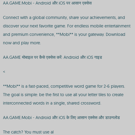
AA.GAME:Mobi - Android और iOS पर आसान एक्सेस
Connect with a global community, share your achievements, and
discover your next favorite game. For endless mobile entertainment
and premium convenience, **Mobi** is your gateway. Download
now and play more.
AA.GAME मोबाइल पर कैसे एक्सेस करें: Android और iOS गाइड
<
**Mobi** is a fast-paced, competitive word game for 2-6 players.
The goal is simple: be the first to use all your letter tiles to create
interconnected words in a single, shared crossword.
AA.GAME:Mobi - Android और iOS के लिए आसान एक्सेस और डाउनलोड
The catch? You must use al