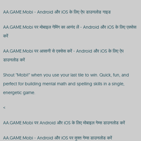
AA.GAME:Mobi - Android और iOS के लिए ऐप डाउनलोड गाइड
AA.GAME:Mobi पर मोबाइल गेमिंग का आनंद लें - Android और iOS के लिए एक्सेस
करें
AA.GAME:Mobi पर आसानी से एक्सेस करें - Android और iOS के लिए ऐप
डाउनलोड करें
Shout "Mobi!" when you use your last tile to win. Quick, fun, and
perfect for building mental math and spelling skills in a single,
energetic game.
<
AA.GAME:Mobi पर Android और iOS के लिए मोबाइल गेम्स डाउनलोड करें
AA.GAME:Mobi - Android और iOS पर मुफ्त गेम्स डाउनलोड करें