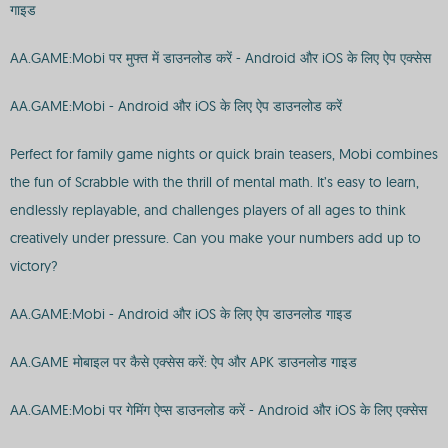
गाइड
AA.GAME:Mobi पर मुफ्त में डाउनलोड करें - Android और iOS के लिए ऐप एक्सेस
AA.GAME:Mobi - Android और iOS के लिए ऐप डाउनलोड करें
Perfect for family game nights or quick brain teasers, Mobi combines
the fun of Scrabble with the thrill of mental math. It’s easy to learn,
endlessly replayable, and challenges players of all ages to think
creatively under pressure. Can you make your numbers add up to
victory?
AA.GAME:Mobi - Android और iOS के लिए ऐप डाउनलोड गाइड
AA.GAME मोबाइल पर कैसे एक्सेस करें: ऐप और APK डाउनलोड गाइड
AA.GAME:Mobi पर गेमिंग ऐप्स डाउनलोड करें - Android और iOS के लिए एक्सेस