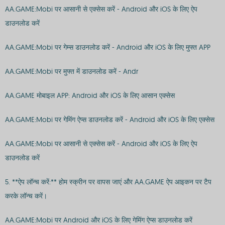
AA.GAME:Mobi पर आसानी से एक्सेस करें - Android और iOS के लिए ऐप
डाउनलोड करें
AA.GAME:Mobi पर गेम्स डाउनलोड करें - Android और iOS के लिए मुफ्त APP
AA.GAME:Mobi पर मुफ्त में डाउनलोड करें - Andr
AA.GAME मोबाइल APP: Android और iOS के लिए आसान एक्सेस
AA.GAME:Mobi पर गेमिंग ऐप्स डाउनलोड करें - Android और iOS के लिए एक्सेस
AA.GAME:Mobi पर आसानी से एक्सेस करें - Android और iOS के लिए ऐप
डाउनलोड करें
5. **ऐप लॉन्च करें:** होम स्क्रीन पर वापस जाएं और AA.GAME ऐप आइकन पर टैप
करके लॉन्च करें।
AA.GAME:Mobi पर Android और iOS के लिए गेमिंग ऐप्स डाउनलोड करें