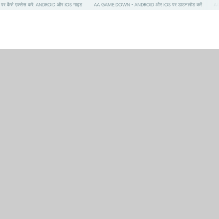
र कैसे एक्सेस करें: ANDROID और IOS गाइड
AA GAME:DOWN - ANDROID और IOS पर डाउनलोड करें
AA