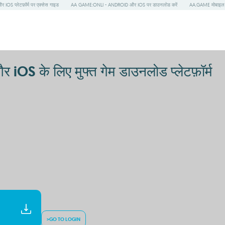
S प्लेटफ़ॉर्म पर एक्सेस गाइड
AA GAME:ONLI - ANDROID और IOS पर डाउनलोड करें
AA.GAME मोबाइल प
S के लिए मुफ्त गेम डाउनलोड प्लेटफ़ॉर्म
>GO TO LOGIN