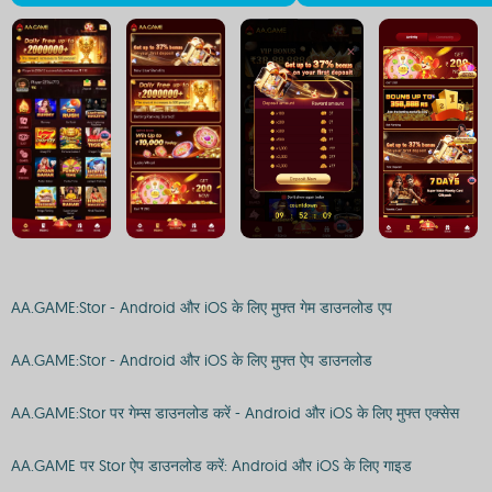
AA.GAME:Stor - Android और iOS के लिए मुफ्त गेम डाउनलोड एप
AA.GAME:Stor - Android और iOS के लिए मुफ्त ऐप डाउनलोड
AA.GAME:Stor पर गेम्स डाउनलोड करें - Android और iOS के लिए मुफ्त एक्सेस
AA.GAME पर Stor ऐप डाउनलोड करें: Android और iOS के लिए गाइड