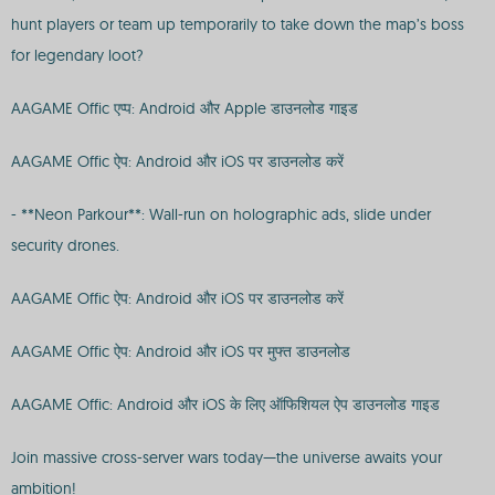
hunt players or team up temporarily to take down the map’s boss
for legendary loot?
AAGAME Offic एप्प: Android और Apple डाउनलोड गाइड
AAGAME Offic ऐप: Android और iOS पर डाउनलोड करें
- **Neon Parkour**: Wall-run on holographic ads, slide under
security drones.
AAGAME Offic ऐप: Android और iOS पर डाउनलोड करें
AAGAME Offic ऐप: Android और iOS पर मुफ्त डाउनलोड
AAGAME Offic: Android और iOS के लिए ऑफिशियल ऐप डाउनलोड गाइड
Join massive cross-server wars today—the universe awaits your
ambition!