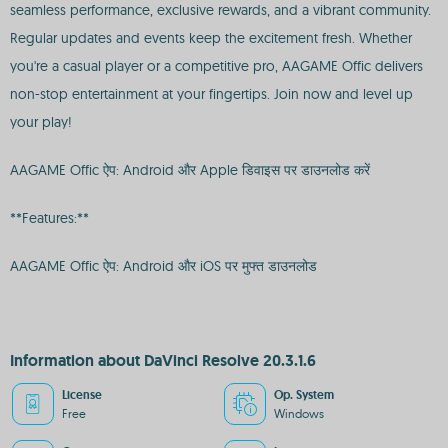
seamless performance, exclusive rewards, and a vibrant community.
Regular updates and events keep the excitement fresh. Whether
you're a casual player or a competitive pro, AAGAME Offic delivers
non-stop entertainment at your fingertips. Join now and level up
your play!
AAGAME Offic ऐप: Android और Apple डिवाइस पर डाउनलोड करें
**Features:**
AAGAME Offic ऐप: Android और iOS पर मुफ्त डाउनलोड
Information about DaVinci Resolve 20.3.1.6
License
Op. System
Free
Windows