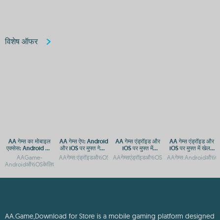
विशेष ऑफर
AA गेम्स का मोबाइल
AA गेम्स ऐप: Android
AA गेम्स एंड्रॉइड और
AA गेम्स एंड्रॉइड और
एक्सेस: Android और
और iOS पर मुफ्त गेमिंग
iOS पर मुफ्त में
iOS पर मुफ्त में खेलने
iOS ऐप्स
का आनंद
डाउनलोड करें
के लिए डाउनलोड करें
AAGame-
AAगेम्स:एंड्रॉइडऔरiOSपरमुफ्तगेमिंगकाआनंदAAगेम्सएंड्रॉइडऔरiOSपरमुफ्तमे
AAगेम्सएंड्रॉइडऔरiOSपरमुफ्तमेंखेलनेकेलिएAAGa
AAगेम्स:AndroidऔरiO
AndroidऔरiOSकेलिएमुफ्तडाउनलोडऔरगेमिंगअनुभवAAगेम्सडाउनलोड:AndroidऔरiOSपरमुफ्तगेमिं
AA.Game,Download for Store is a mobile gaming platform designed