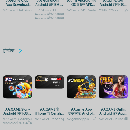
AAGame Club
AA Game:Onli -
AA गेम: Android और
AAgameApk:
App Download:
Android और iOS पर
iOS के लिए APK
Android और iOS के
Android & iOS APK
मुफ्त गेमिंग एप
डाउनलोड
लिए मुफ्त गेम एपीके
AAGameClub:AndroidऔरiOSपरमुफ्तमेंडाउनलोडकरेंAAGameClubAppDownload:Androi
AAGame:Onli-
AAGameAPK:AndroidऔरiOSपरडाउनलोडकरे
**Title:**SoulKnig
Access Guide
डाउनलोड
AndroidऔरiOSपरमुफ्तडाउनलोडAAGame:Onli-
AndroidऔरiOSपरमुफ्तगेमिंगएपAAGame:Onli
होमपेज
AA.GAME:Stor -
AA.GAME से
AAgame App
AAGAME Onlin:
Android और iOS पर
iPhone पर Genshin
डाउनलोड: Android
Android और Apple
मुफ्त गेम डाउनलोड
Impact APK
और iOS के लिए मुफ्त
के लिए एक्सेस गाइड
AA.GAMEपरStorऐपडाउनलोडकरें:AndroidऔरiOSकेलिएगाइडAA.GAME:Stor-
AA.GAMEiPhoneApp:AndroidऔरiOSपरडाउनलोडऔरएक्सेसगाइडAA
AAgameAppडाउनलोड:AndroidऔरiOSकेलिएगेमिंग
AAGAMEOnlineगेमिंग
डाउनलोड कैसे करें
गेमिंग प्लेटफॉर्म
AndroidऔरiOSकेलिएमुफ्तगेमडा