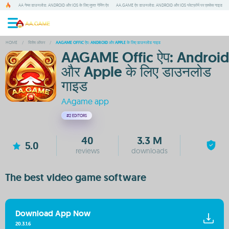
AA गेम्स डाउनलोड: ANDROID और IOS के लिए मुफ्त गेमिंग ऐप
AA.GAME ऐप डाउनलोड: ANDROID और IOS प्लेटफ़ॉर्म पर एक्सेस गाइड
HOME
/
विशेष ऑफर
/
AAGAME OFFIC ऐप: ANDROID और APPLE के लिए डाउनलोड गाइड
AAGAME Offic ऐप: Android
और Apple के लिए डाउनलोड
गाइड
AAgame app
#2
EDITORS
40
3.3 M
5.0
reviews
downloads
The best video game software
Download App Now
20.3.1.6