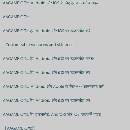
AAGAME Offic: Android और iOS के लिए ऐप डाउनलोड गाइड
AAGAME Offic
AAGAME Offic ऐप: Android और iOS पर डाउनलोड करें
- Customizable weapons and skill trees
AAGAME Offic ऐप: Android और iOS पर डाउनलोड गाइड<
AAGAME Offic ऐप: Android और iOS पर डाउनलोड करें
AAGAME Offic: Android और Apple के लिए APP डाउनलोड करें
AAGAME Offic ऐप: Android और iOS पर डाउनलोड करें
AAGAME Offic ऐप डाउनलोड: Android और iOS प्लेटफ़ॉर्म गाइड
【AAGAME Offic】