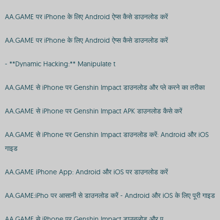
AA.GAME पर iPhone के लिए Android ऐप्स कैसे डाउनलोड करें
AA.GAME पर iPhone के लिए Android ऐप्स कैसे डाउनलोड करें
- **Dynamic Hacking:** Manipulate t
AA.GAME से iPhone पर Genshin Impact डाउनलोड और प्ले करने का तरीका
AA.GAME से iPhone पर Genshin Impact APK डाउनलोड कैसे करें
AA.GAME से iPhone पर Genshin Impact डाउनलोड करें: Android और iOS
गाइड
AA.GAME iPhone App: Android और iOS पर डाउनलोड करें
AA.GAME:iPho पर आसानी से डाउनलोड करें - Android और iOS के लिए पूरी गाइड
AA.GAME से iPhone पर Genshin Impact डाउनलोड और प्