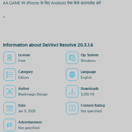
AA.GAME पर iPhone के लिए Android ऐप्स कैसे डाउनलोड करें
<
Information about DaVinci Resolve 20.3.1.6
License
Op. System
Free
Windows
Category
Language
Editors
English
Author
Downloads
Blackmagic Design
3,250,119
Date
Content Rating
Jan 9, 2026
Not specified
Advertisement
Not specified