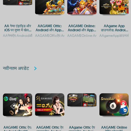
AA गेम्स एंड्रॉइड और
AAGAME Offic:
AAGAME Online:
AAgame App
iOS पर मुफ्त में खेलने
Android और Apple
Android और Apple
डाउनलोड: Android
के लिए डाउनलोड करें
के लिए ऐप एक्सेस गाइड
पर ऐप्स और APK
और iOS के लिए गेमिंग
AAगेम्सऐप:AndroidऔरiOSपरमुफ्तगेमिंगकाआनंदAAगेम्स:AndroidऔरiOSकेलिएमुफ्तगेमिंगएप्सAAगेम्स
AAGAMEOfficऐप:AndroidऔरAppleपरमुफ्तडाउनलोडAAGAMEOfficऐपडा
AAGAMEOnline:AndroidऔरAppleपरएक्सेस
AAgameAppडाउनलोड:An
एक्सेस
प्लेटफॉर्म
नवीनतम अपडेट
AAGAME Offic ऐप:
AAGAME Offic ऐप
AAgame Offic ऐप
AAGAME Online