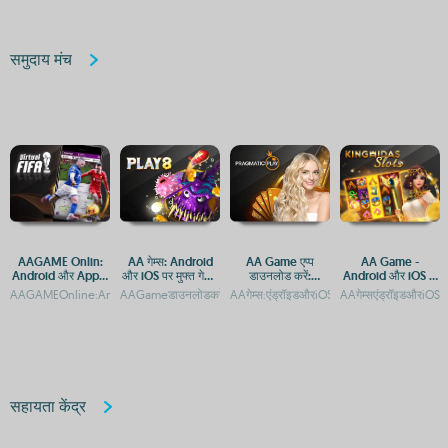
समुदाय मंच
AAGAME Onlin:
AA गेम्स: Android
AA Game एप्प
AA Game -
Android और Apple
और iOS पर मुफ्त गेमिंग
डाउनलोड करें:
Android और iOS के
पर एक्सेस करें, APP
का अनुभव
Android और iOS के
लिए मुफ्त डाउनलोड
AAGAMEOnline:AndroidऔरAppleडिवाइसकेलिएएक्सेसगाइडAAGAMEOnlinऐप:AndroidऔरAp
AAGameडाउनलोडकरें:AndroidAAGameकैसेडाउनलोडकरें:Androidऔरi
AAगेम्स:एंड्रॉइडऔरiOSपरमुफ्तगेमिंगकाआनंदAAगेम्
AAगेम्सएंड्रॉइडऔरiOS
और APK डाउनलोड
लिए मुफ्त गेमिंग
और एक्सेस गाइड
प्लेटफॉर्म
सहायता केंद्र