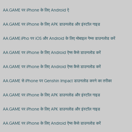
AA.GAME पर iPhone के लिए Android ऐ
AA.GAME पर iPhone के लिए APK डाउनलोड और इंस्टॉल गाइड
AA.GAME:iPho पर iOS और Android के लिए मोबाइल गेम्स डाउनलोड करें
AA.GAME पर iPhone के लिए Android ऐप्स कैसे डाउनलोड करें
AA.GAME पर iPhone के लिए Android ऐप्स कैसे डाउनलोड करें
AA.GAME से iPhone पर Genshin Impact डाउनलोड करने का तरीका
AA.GAME पर iPhone के लिए APK डाउनलोड और इंस्टॉल गाइड
AA.GAME पर iPhone के लिए APK डाउनलोड और इंस्टॉल गाइड
AA.GAME पर iPhone के लिए Android ऐप्स कैसे डाउनलोड करें