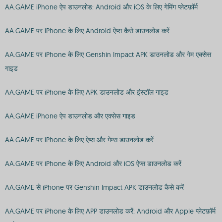
AA.GAME iPhone ऐप डाउनलोड: Android और iOS के लिए गेमिंग प्लेटफ़ॉर्म
AA.GAME पर iPhone के लिए Android ऐप्स कैसे डाउनलोड करें
AA.GAME पर iPhone के लिए Genshin Impact APK डाउनलोड और गेम एक्सेस
गाइड
AA.GAME पर iPhone के लिए APK डाउनलोड और इंस्टॉल गाइड
AA.GAME iPhone ऐप डाउनलोड और एक्सेस गाइड
AA.GAME पर iPhone के लिए ऐप्स और गेम्स डाउनलोड करें
AA.GAME पर iPhone के लिए Android और iOS ऐप्स डाउनलोड करें
AA.GAME से iPhone पर Genshin Impact APK डाउनलोड कैसे करें
AA.GAME पर iPhone के लिए APP डाउनलोड करें: Android और Apple प्लेटफ़ॉर्म