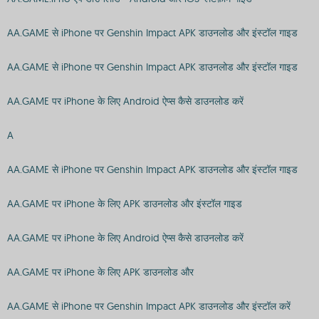
AA.GAME से iPhone पर Genshin Impact APK डाउनलोड और इंस्टॉल गाइड
AA.GAME से iPhone पर Genshin Impact APK डाउनलोड और इंस्टॉल गाइड
AA.GAME पर iPhone के लिए Android ऐप्स कैसे डाउनलोड करें
A
AA.GAME से iPhone पर Genshin Impact APK डाउनलोड और इंस्टॉल गाइड
AA.GAME पर iPhone के लिए APK डाउनलोड और इंस्टॉल गाइड
AA.GAME पर iPhone के लिए Android ऐप्स कैसे डाउनलोड करें
AA.GAME पर iPhone के लिए APK डाउनलोड और
AA.GAME से iPhone पर Genshin Impact APK डाउनलोड और इंस्टॉल करें