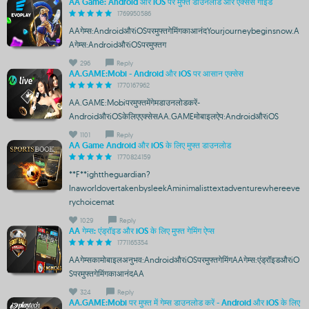
AA Game: Android और iOS पर मुफ्त डाउनलोड और एक्सेस गाइड
1769950586
AAगेम्स:AndroidऔरiOSपरमुफ्तगेमिंगकाआनंदYourjourneybeginsnow.A
Aगेम्स:AndroidऔरiOSपरमुफ्तग
296
Reply
AA.GAME:Mobi - Android और iOS पर आसान एक्सेस
1770167962
AA.GAME:Mobiपरमुफ्तमेंगेमडाउनलोडकरें-
AndroidऔरiOSकेलिएएक्सेसAA.GAMEमोबाइलऐप:AndroidऔरiOS
1101
Reply
AA Game Android और iOS के लिए मुफ्त डाउनलोड
1770824159
**F**ighttheguardian?
InaworldovertakenbysleekAminimalisttextadventurewhereeve
rychoicemat
1029
Reply
AA गेम्स: एंड्रॉइड और iOS के लिए मुफ्त गेमिंग ऐप्स
1771165354
AAगेम्सकामोबाइलअनुभव:AndroidऔरiOSपरमुफ्तगेमिंगAAगेम्स:एंड्रॉइडऔरiO
Sपरमुफ्तगेमिंगकाआनंदAA
324
Reply
AA.GAME:Mobi पर मुफ्त में गेम्स डाउनलोड करें - Android और iOS के लिए