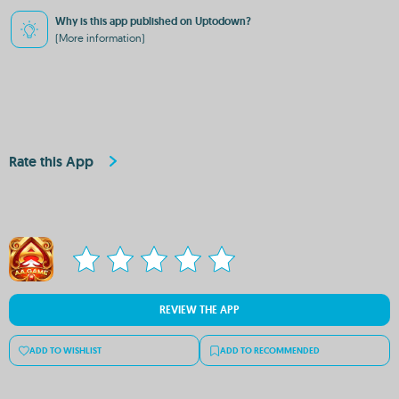
Why is this app published on Uptodown?
(More information)
Rate this App
REVIEW THE APP
ADD TO WISHLIST
ADD TO RECOMMENDED