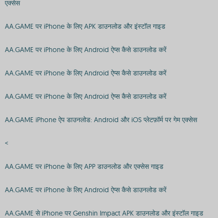
एक्सेस
AA.GAME पर iPhone के लिए APK डाउनलोड और इंस्टॉल गाइड
AA.GAME पर iPhone के लिए Android ऐप्स कैसे डाउनलोड करें
AA.GAME पर iPhone के लिए Android ऐप्स कैसे डाउनलोड करें
AA.GAME पर iPhone के लिए Android ऐप्स कैसे डाउनलोड करें
AA.GAME iPhone ऐप डाउनलोड: Android और iOS प्लेटफ़ॉर्म पर गेम एक्सेस
<
AA.GAME पर iPhone के लिए APP डाउनलोड और एक्सेस गाइड
AA.GAME पर iPhone के लिए Android ऐप्स कैसे डाउनलोड करें
AA.GAME से iPhone पर Genshin Impact APK डाउनलोड और इंस्टॉल गाइड