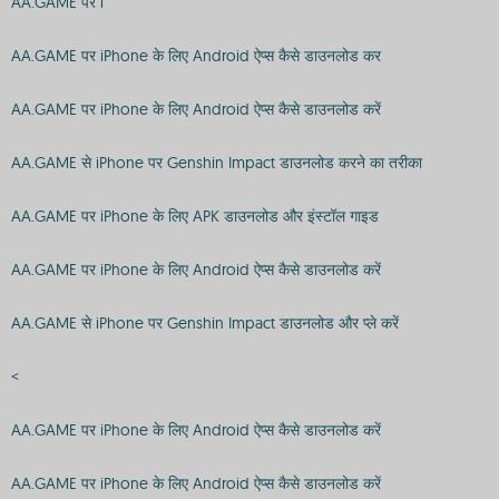
AA.GAME पर i
AA.GAME पर iPhone के लिए Android ऐप्स कैसे डाउनलोड कर
AA.GAME पर iPhone के लिए Android ऐप्स कैसे डाउनलोड करें
AA.GAME से iPhone पर Genshin Impact डाउनलोड करने का तरीका
AA.GAME पर iPhone के लिए APK डाउनलोड और इंस्टॉल गाइड
AA.GAME पर iPhone के लिए Android ऐप्स कैसे डाउनलोड करें
AA.GAME से iPhone पर Genshin Impact डाउनलोड और प्ले करें
<
AA.GAME पर iPhone के लिए Android ऐप्स कैसे डाउनलोड करें
AA.GAME पर iPhone के लिए Android ऐप्स कैसे डाउनलोड करें