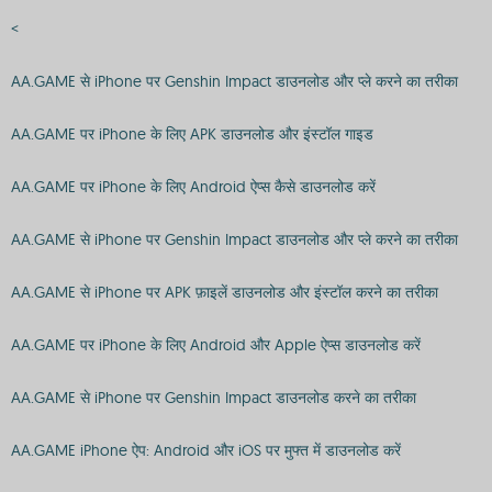
<
AA.GAME से iPhone पर Genshin Impact डाउनलोड और प्ले करने का तरीका
AA.GAME पर iPhone के लिए APK डाउनलोड और इंस्टॉल गाइड
AA.GAME पर iPhone के लिए Android ऐप्स कैसे डाउनलोड करें
AA.GAME से iPhone पर Genshin Impact डाउनलोड और प्ले करने का तरीका
AA.GAME से iPhone पर APK फ़ाइलें डाउनलोड और इंस्टॉल करने का तरीका
AA.GAME पर iPhone के लिए Android और Apple ऐप्स डाउनलोड करें
AA.GAME से iPhone पर Genshin Impact डाउनलोड करने का तरीका
AA.GAME iPhone ऐप: Android और iOS पर मुफ्त में डाउनलोड करें