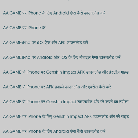
AA.GAME पर iPhone के लिए Android ऐप्स कैसे डाउनलोड करें
AA.GAME पर iPhone के
AA.GAME:iPho पर iOS ऐप्स और APK डाउनलोड करें
AA.GAME:iPho पर Android और iOS के लिए मोबाइल गेम्स डाउनलोड करें
AA.GAME से iPhone पर Genshin Impact APK डाउनलोड और इंस्टॉल गाइड
AA.GAME से iPhone पर APK फ़ाइलें डाउनलोड और एक्सेस कैसे करें
AA.GAME से iPhone पर Genshin Impact डाउनलोड और प्ले करने का तरीका
AA.GAME पर iPhone के लिए Genshin Impact APK डाउनलोड और प्ले गाइड
AA.GAME पर iPhone के लिए Android ऐप्स कैसे डाउनलोड करें