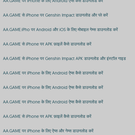
AA.GAME पर iPhone के लिए Android ऐप्स कैसे डाउनलोड करें
AA.GAME से iPhone पर Genshin Impact डाउनलोड और प्ले करें
AA.GAME:iPho पर Android और iOS के लिए मोबाइल गेम्स डाउनलोड करें
AA.GAME से iPhone पर APK फ़ाइलें कैसे डाउनलोड करें
AA.GAME से iPhone पर Genshin Impact APK डाउनलोड और इंस्टॉल गाइड
AA.GAME पर iPhone के लिए Android ऐप्स कैसे डाउनलोड करें
AA.GAME पर iPhone के लिए Android ऐप्स कैसे डाउनलोड करें
AA.GAME पर iPhone के लिए Android ऐप्स कैसे डाउनलोड करें
AA.GAME से iPhone पर APK फ़ाइलें कैसे डाउनलोड करें
AA.GAME पर iPhone के लिए ऐप्स और गेम्स डाउनलोड करें