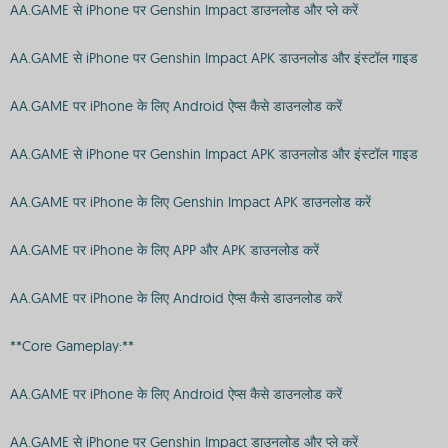
AA.GAME से iPhone पर Genshin Impact डाउनलोड और प्ले करें
AA.GAME से iPhone पर Genshin Impact APK डाउनलोड और इंस्टॉल गाइड
AA.GAME पर iPhone के लिए Android ऐप्स कैसे डाउनलोड करें
AA.GAME से iPhone पर Genshin Impact APK डाउनलोड और इंस्टॉल गाइड
AA.GAME पर iPhone के लिए Genshin Impact APK डाउनलोड करें
AA.GAME पर iPhone के लिए APP और APK डाउनलोड करें
AA.GAME पर iPhone के लिए Android ऐप्स कैसे डाउनलोड करें
**Core Gameplay:**
AA.GAME पर iPhone के लिए Android ऐप्स कैसे डाउनलोड करें
AA.GAME से iPhone पर Genshin Impact डाउनलोड और प्ले करें