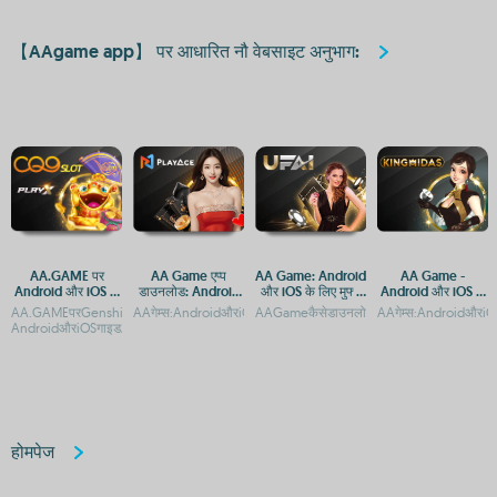
【AAgame app】 पर आधारित नौ वेबसाइट अनुभाग:
AA.GAME पर
AA Game एप्प
AA Game: Android
AA Game -
Android और iOS के
डाउनलोड: Android
और iOS के लिए मुफ्त
Android और iOS के
लिए ऐप्स और APK
और iOS पर मुफ्त गेमिंग
डाउनलोड और प्ले
लिए मुफ्त डाउनलोड
AA.GAMEपरGenshinImpactAPKडाउनलोडकरें-
AAगेम्स:AndroidऔरiOSपरमुफ्तगेमिंगकाआनंदAAगेम्स:AndroidऔरiOSपर
AAGameकैसेडाउनलोडकरें:AndroidऔरiOSगाइडA
AAगेम्स:AndroidऔरiOSप
डाउनलोड करें
और प्ले
AndroidऔरiOSगाइडAA.GAMEपरGenshinImpactAPKडाउनलोडकरे
होमपेज