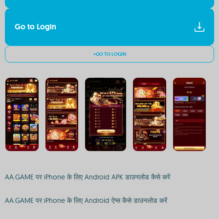
Go to Login
>GO TO LOGIN
AA.GAME पर iPhone के लिए Android APK डाउनलोड कैसे करें
AA.GAME पर iPhone के लिए Android ऐप्स कैसे डाउनलोड करें