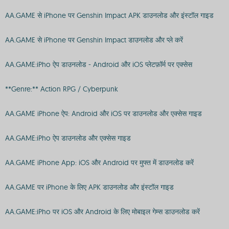
AA.GAME से iPhone पर Genshin Impact APK डाउनलोड और इंस्टॉल गाइड
AA.GAME से iPhone पर Genshin Impact डाउनलोड और प्ले करें
AA.GAME:iPho ऐप डाउनलोड - Android और iOS प्लेटफ़ॉर्म पर एक्सेस
**Genre:** Action RPG / Cyberpunk
AA.GAME iPhone ऐप: Android और iOS पर डाउनलोड और एक्सेस गाइड
AA.GAME:iPho ऐप डाउनलोड और एक्सेस गाइड
AA.GAME iPhone App: iOS और Android पर मुफ्त में डाउनलोड करें
AA.GAME पर iPhone के लिए APK डाउनलोड और इंस्टॉल गाइड
AA.GAME:iPho पर iOS और Android के लिए मोबाइल गेम्स डाउनलोड करें