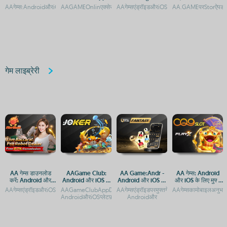
लिए मुफ्त गेमिंग एप
ke liye ek aasaan
का आनंद
Android और iOS के
AAगेम्स:AndroidऔरiOSपरमुफ्तगेमिंगकाआनंदAAGame:AndroidऔरiOSपरमुफ्तडाउनलोडऔरएक्से
AAGAMEOnlinएक्सेस:AndroidऔरAppleकेलिएAPPऔरAPKडाउनलोड
AAगेम्सएंड्रॉइडऔरiOSपरमुफ्तमेंडाउनलोडकरनेके
AA.GAMEपरStorऐपडाउन
akses
लिए मुफ्त एक्सेस
गेम लाइब्रेरी
AA गेम्स डाउनलोड
AAGame Club:
AA Game:Andr -
AA गेम्स: Android
करें: Android और
Android और iOS के
Android और iOS पर
और iOS के लिए मुफ्त
iOS पर मुफ्त गेमिंग एप
लिए ऐप डाउनलोड गाइड
मुफ्त डाउनलोड
गेमिंग ऐप्स
AAगेम्सएंड्रॉइडऔरiOSपरमुफ्तमेंखेलनेकेलिएडाउनलोडकरेंAAगेम्सएंड्रॉइडऔरiOSपरमुफ्तमेंडाउनलोड
AAGameClubAppDownloadGuide:Android&iOSPlatformsAAG
AAगेम्सएंड्रॉइडपरमुफ्तगेम्सAAGame:Andro
AAगेम्सकामोबाइलअनुभव
AndroidऔरiOSप्लेटफ़ॉर
Androidऔर