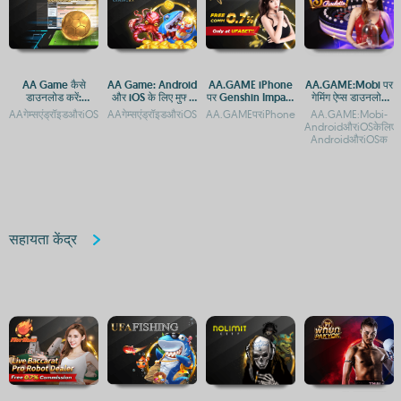
AA Game कैसे
AA Game: Android
AA.GAME iPhone
AA.GAME:Mobi पर
डाउनलोड करें:
और iOS के लिए मुफ्त
पर Genshin Impact
गेमिंग ऐप्स डाउनलोड
Android और iOS
डाउनलोड और प्ले
APK डाउनलोड और
करें - Android और
AAगेम्सएंड्रॉइडऔरiOSपरमुफ्तमेंखेलनेकेलिएडाउनलोडकरें
AAगेम्सएंड्रॉइडऔरiOSपरमुफ्तमेंखेलनेकेलिएडाउनलोडकरेंAAGameडाउनलो
AA.GAMEपरiPhoneकेलिएAndroidऐप्सकैसेडा
AA.GAME:Mobi-
गाइड
एक्सेस गाइड
iOS के लिए एक्सेस
AndroidऔरiOSकेलिएऐप
AndroidऔरiOSक
सहायता केंद्र