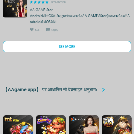
1772486359
AA.GAME:Stor-
AndroidऔरiOSकेलिएमुफ्तगेमडाउनलोडAA.GAMEसेStorऐपडाउनलोडकरें:A
ndroidऔरiOSकेलि
534
Reply
SEE MORE
【AAgame app】 पर आधारित नौ वेबसाइट अनुभाग: