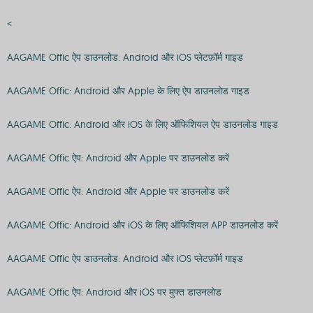
<
AAGAME Offic ऐप डाउनलोड: Android और iOS प्लेटफ़ॉर्म गाइड
AAGAME Offic: Android और Apple के लिए ऐप डाउनलोड गाइड
AAGAME Offic: Android और iOS के लिए ऑफिशियल ऐप डाउनलोड गाइड
AAGAME Offic ऐप: Android और Apple पर डाउनलोड करें
AAGAME Offic ऐप: Android और Apple पर डाउनलोड करें
AAGAME Offic: Android और iOS के लिए ऑफिशियल APP डाउनलोड करें
AAGAME Offic ऐप डाउनलोड: Android और iOS प्लेटफ़ॉर्म गाइड
AAGAME Offic ऐप: Android और iOS पर मुफ्त डाउनलोड