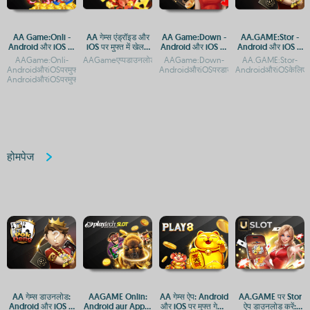
AA Game:Onli -
AA गेम्स एंड्रॉइड और
AA Game:Down -
AA.GAME:Stor -
Android और iOS पर
iOS पर मुफ्त में खेलने
Android और iOS पर
Android और iOS के
मुफ्त डाउनलोड और
के लिए डाउनलोड करें
डाउनलोड करें
लिए ऐप डाउनलोड करें
AAGame:Onli-
AAGameएप्पडाउनलोड:AndroidऔरiOSकेलिएमुफ्तगेमिंगप्लेटफॉर्मAAगेम्सऐ
AAGame:Down-
AA.GAME:Stor-
एक्सेस
AndroidऔरiOSपरमुफ्तगेमिंगएपAAGame:Onli-
AndroidऔरiOSपरडाउनलोडकरें
AndroidऔरiOSकेलिएमु
AndroidऔरiOSपरमुफ्तगेमिंगएपAAGame:Onl
होमपेज
AA गेम्स डाउनलोड:
AAGAME Onlin:
AA गेम्स ऐप: Android
AA.GAME पर Stor
Android और iOS के
Android aur Apple
और iOS पर मुफ्त गेमिंग
ऐप डाउनलोड करें: