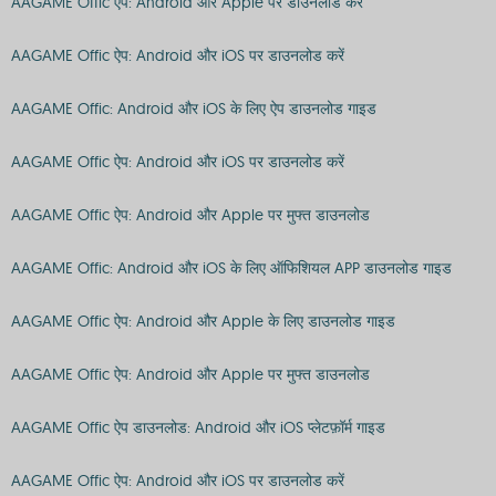
AAGAME Offic ऐप: Android और Apple पर डाउनलोड करें
AAGAME Offic ऐप: Android और iOS पर डाउनलोड करें
AAGAME Offic: Android और iOS के लिए ऐप डाउनलोड गाइड
AAGAME Offic ऐप: Android और iOS पर डाउनलोड करें
AAGAME Offic ऐप: Android और Apple पर मुफ्त डाउनलोड
AAGAME Offic: Android और iOS के लिए ऑफिशियल APP डाउनलोड गाइड
AAGAME Offic ऐप: Android और Apple के लिए डाउनलोड गाइड
AAGAME Offic ऐप: Android और Apple पर मुफ्त डाउनलोड
AAGAME Offic ऐप डाउनलोड: Android और iOS प्लेटफ़ॉर्म गाइड
AAGAME Offic ऐप: Android और iOS पर डाउनलोड करें