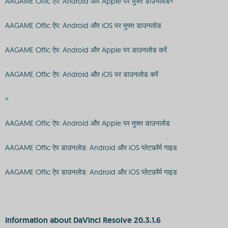
AAGAME Offic ऐप: Android और Apple पर मुफ्त डाउनलोड<
AAGAME Offic ऐप: Android और iOS पर मुफ्त डाउनलोड
AAGAME Offic ऐप: Android और Apple पर डाउनलोड करें
AAGAME Offic ऐप: Android और iOS पर डाउनलोड करें
<
AAGAME Offic ऐप: Android और Apple पर मुफ्त डाउनलोड
AAGAME Offic ऐप डाउनलोड: Android और iOS प्लेटफ़ॉर्म गाइड
AAGAME Offic ऐप डाउनलोड: Android और iOS प्लेटफ़ॉर्म गाइड
Information about DaVinci Resolve 20.3.1.6