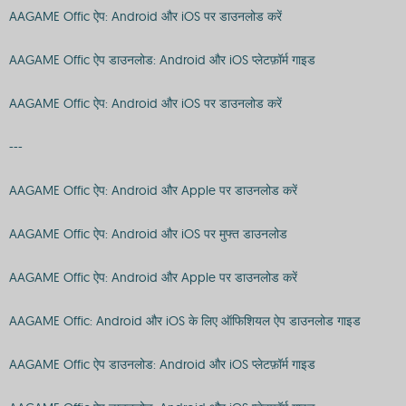
AAGAME Offic ऐप: Android और iOS पर डाउनलोड करें
AAGAME Offic ऐप डाउनलोड: Android और iOS प्लेटफ़ॉर्म गाइड
AAGAME Offic ऐप: Android और iOS पर डाउनलोड करें
---
AAGAME Offic ऐप: Android और Apple पर डाउनलोड करें
AAGAME Offic ऐप: Android और iOS पर मुफ्त डाउनलोड
AAGAME Offic ऐप: Android और Apple पर डाउनलोड करें
AAGAME Offic: Android और iOS के लिए ऑफिशियल ऐप डाउनलोड गाइड
AAGAME Offic ऐप डाउनलोड: Android और iOS प्लेटफ़ॉर्म गाइड