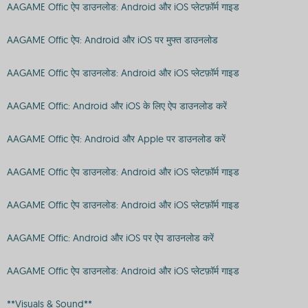
AAGAME Offic ऐप डाउनलोड: Android और iOS प्लेटफ़ॉर्म गाइड
AAGAME Offic ऐप: Android और iOS पर मुफ्त डाउनलोड
AAGAME Offic ऐप डाउनलोड: Android और iOS प्लेटफ़ॉर्म गाइड
AAGAME Offic: Android और iOS के लिए ऐप डाउनलोड करें
AAGAME Offic ऐप: Android और Apple पर डाउनलोड करें
AAGAME Offic ऐप डाउनलोड: Android और iOS प्लेटफ़ॉर्म गाइड
AAGAME Offic ऐप डाउनलोड: Android और iOS प्लेटफ़ॉर्म गाइड
AAGAME Offic: Android और iOS पर ऐप डाउनलोड करें
AAGAME Offic ऐप डाउनलोड: Android और iOS प्लेटफ़ॉर्म गाइड
**Visuals & Sound**