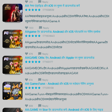
255
Reply
AA गेम्स एंड्रॉइड और iOS पर मुफ्त में डाउनलोड करें
1771538539
AAगेम्सकामोबाइलअनुभव:AndroidऔरiOSपरगेमिंगAAगेम्स:AndroidऔरiOSप
रमुफ्तगेमिंगकाआनंदAAGame:A
1100
Reply
AAgame ऐप डाउनलोड: Android और iOS प्लेटफ़ॉर्म पर गेमिंग एक्सेस
1771606643
AAgameऐपडाउनलोड:AndroidऔरiOSप्लेटफ़ॉर्मपरगेमिंगएक्सेसAAgameऐप
डाउनलोड:AndroidऔरiOSप्लेटफ़
676
Reply
AAGAME Offic ऐप: Android और Apple पर मुफ्त डाउनलोड
1771631177
AAGAMEOfficऐप:AndroidऔरAppleपरडाउनलोडकरेंAAGAMEOffic:A
ndroidऔरiOSकेलिएऐपडाउनलोडगाइडAAGAM
674
Reply
AA Game:Funn - Android और iOS पर मज़ेदार गेमिंग अनुभव
1772351138
AAGame:Funn-मोबाइलगेमिंगकामज़ाAndroidऔरiOSपरAAGame:Funn-
AndroidऔरiOSपरमज़ेदारगेमिंगअनुभव
839
Reply
AA.GAME पर Stor ऐप डाउनलोड करें: Android और iOS के लिए गाइड