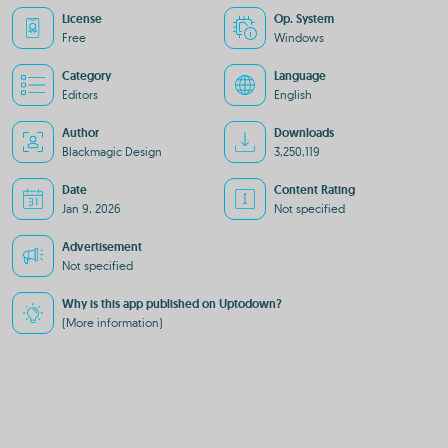
License
Op. System
Free
Windows
Category
Language
Editors
English
Author
Downloads
Blackmagic Design
3,250,119
Date
Content Rating
Jan 9, 2026
Not specified
Advertisement
Not specified
Why is this app published on Uptodown?
(More information)