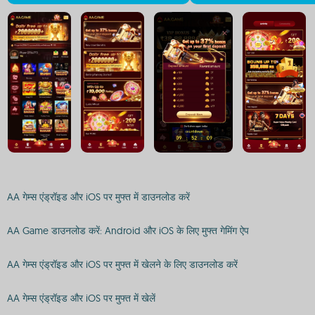
AA गेम्स एंड्रॉइड और iOS पर मुफ्त में डाउनलोड करें
AA Game डाउनलोड करें: Android और iOS के लिए मुफ्त गेमिंग ऐप
AA गेम्स एंड्रॉइड और iOS पर मुफ्त में खेलने के लिए डाउनलोड करें
AA गेम्स एंड्रॉइड और iOS पर मुफ्त में खेलें