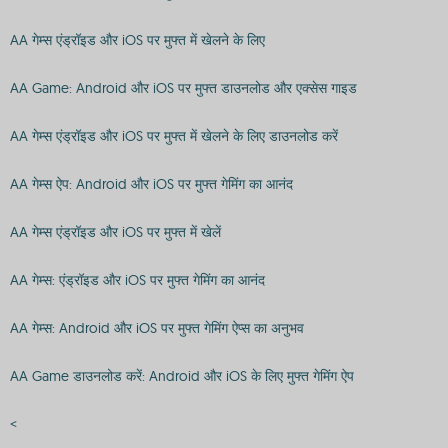
AA गेम्स एंड्रॉइड और iOS पर मुफ्त में खेलने के लिए
AA Game: Android और iOS पर मुफ्त डाउनलोड और एक्सेस गाइड
AA गेम्स एंड्रॉइड और iOS पर मुफ्त में खेलने के लिए डाउनलोड करें
AA गेम्स ऐप: Android और iOS पर मुफ्त गेमिंग का आनंद
AA गेम्स एंड्रॉइड और iOS पर मुफ्त में खेलें
AA गेम्स: एंड्रॉइड और iOS पर मुफ्त गेमिंग का आनंद
AA गेम्स: Android और iOS पर मुफ्त गेमिंग ऐप्स का अनुभव
AA Game डाउनलोड करें: Android और iOS के लिए मुफ्त गेमिंग ऐप
<