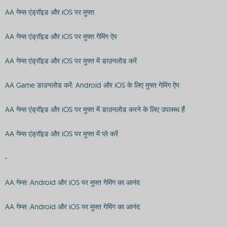
AA गेम्स एंड्रॉइड और iOS पर मुफ्त
AA गेम्स एंड्रॉइड और iOS पर मुफ्त गेमिंग ऐप
AA गेम्स एंड्रॉइड और iOS पर मुफ्त में डाउनलोड करें
AA Game डाउनलोड करें: Android और iOS के लिए मुफ्त गेमिंग ऐप
AA गेम्स एंड्रॉइड और iOS पर मुफ्त में डाउनलोड करने के लिए उपलब्ध हैं
AA गेम्स एंड्रॉइड और iOS पर मुफ्त में प्ले करें
-
AA गेम्स: Android और iOS पर मुफ्त गेमिंग का आनंद
AA गेम्स: Android और iOS पर मुफ्त गेमिंग का आनंद