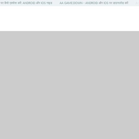
र कैसे एक्सेस करें: ANDROID और IOS गाइड
AA GAME:DOWN - ANDROID और IOS पर डाउनलोड करें
AA