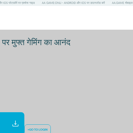
S प्लेटफ़ॉर्म पर एक्सेस गाइड
AA GAME:ONLI - ANDROID और IOS पर डाउनलोड करें
AA.GAME मोबाइल प
र मुफ्त गेमिंग का आनंद
>GO TO LOGIN