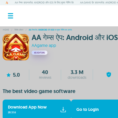
AA गेम्स डाउनलोड: ANDROID और IOS के लिए मुफ्त गेमिंग ऐप
AA.GAME ऐप डाउनलोड: ANDROID और IO
HOME
/
विशेष ऑफर
/
AA गेम्स ऐप: ANDROID और IOS पर मुफ्त गेमिंग का आनंद
AA गेम्स ऐप: Android और iOS प
AAgame app
#2
EDITORS
40
3.3 M
5.0
reviews
downloads
The best video game software
Download App Now
Go to Login
20.3.1.6