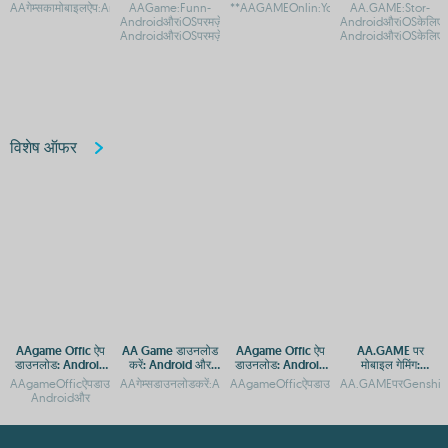
डाउनलोड करें
मज़ेदार गेमिंग अनुभव
Download APK for
लिए ऐप्स और गेम्स
AAगेम्सकामोबाइलऐप:AndroidऔरiOSपरमुफ्तडाउनलोडAAगेम्सएंड्रॉइडऔरiOSपरमुफ्तमेंडाउनलोडकरे
AAGame:Funn-
**AAGAMEOnlin:YourGatewaytoEndless
AA.GAME:Stor-
Android and iOS
डाउनलोड करें
AndroidऔरiOSपरमज़ेदारगेमिंगअनुभवAAGame:Funn-
AndroidऔरiOSकेलिएम
AndroidऔरiOSपरमज़ेदारगेमिंगअनुभव
AndroidऔरiOSकेलिएमु
विशेष ऑफर
AAgame Offic ऐप
AA Game डाउनलोड
AAgame Offic ऐप
AA.GAME पर
डाउनलोड: Android
करें: Android और
डाउनलोड: Android
मोबाइल गेमिंग:
और iOS प्लेटफ़ॉर्म पर
iOS के लिए मुफ्त गेमिंग
और iOS प्लेटफ़ॉर्म पर
Android और iOS के
AAgameOfficऐपडाउनलोड:AndroidऔरiOSप्लेटफ़ॉर्मपरगेमिंगएक्सेसAAgameOfficऐपडाउनलोड-
AAगेम्सडाउनलोडकरें:AndroidऔरiOSपरमुफ्तगेमिंगकाआनंद
AAgameOfficऐपडाउनलोड:AndroidऔरiOSप्लेटफ
AA.GAMEपरGenshinIm
गेमिंग एक्सेस
ऐप
एक्सेस
लिए एक्सेस गाइड
Androidऔर