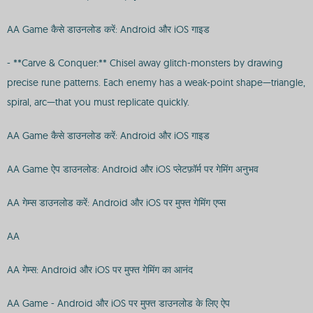
AA Game कैसे डाउनलोड करें: Android और iOS गाइड
- **Carve & Conquer:** Chisel away glitch-monsters by drawing
precise rune patterns. Each enemy has a weak-point shape—triangle,
spiral, arc—that you must replicate quickly.
AA Game कैसे डाउनलोड करें: Android और iOS गाइड
AA Game ऐप डाउनलोड: Android और iOS प्लेटफ़ॉर्म पर गेमिंग अनुभव
AA गेम्स डाउनलोड करें: Android और iOS पर मुफ्त गेमिंग एप्स
AA
AA गेम्स: Android और iOS पर मुफ्त गेमिंग का आनंद
AA Game - Android और iOS पर मुफ्त डाउनलोड के लिए ऐप