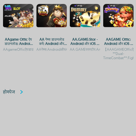
AAgame Offic ऐप
AA गेम्स डाउनलोड
AA.GAME:Stor -
AAGAME Offic:
डाउनलोड: Android
करें: Android और
Android और iOS पर
Android और iOS के
और iOS प्लेटफ़ॉर्म पर
iOS के लिए मुफ्त गेमिंग
गेमिंग का बेहतरीन
लिए ऐप डाउनलोड गाइड
AAgameOfficऐपडाउनलोड:AndroidऔरiOSप्लेटफ़ॉर्मपरएक्सेसगाइडAAgameOfficऐपडाउनलोड:
AAगेम्स:AndroidऔरiOSकेलिएबेस्टगेमिंगऐप्सAAGame:AndroidऔरiOSके
AA.GAMEपरस्टोर:AndroidऔरiOSकेलिएऐप्सऔर
【AAAGAMEOfficऐप:
गेमिंग एक्सेस
ऐप
अनुभव
**Dual-
TimeCombat**:Figh
होमपेज