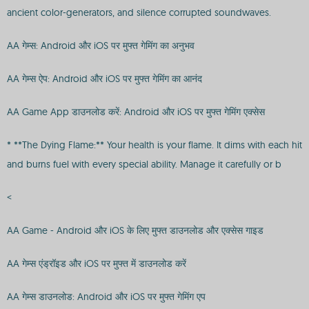
ancient color-generators, and silence corrupted soundwaves.
AA गेम्स: Android और iOS पर मुफ्त गेमिंग का अनुभव
AA गेम्स ऐप: Android और iOS पर मुफ्त गेमिंग का आनंद
AA Game App डाउनलोड करें: Android और iOS पर मुफ्त गेमिंग एक्सेस
* **The Dying Flame:** Your health is your flame. It dims with each hit
and burns fuel with every special ability. Manage it carefully or b
<
AA Game - Android और iOS के लिए मुफ्त डाउनलोड और एक्सेस गाइड
AA गेम्स एंड्रॉइड और iOS पर मुफ्त में डाउनलोड करें
AA गेम्स डाउनलोड: Android और iOS पर मुफ्त गेमिंग एप