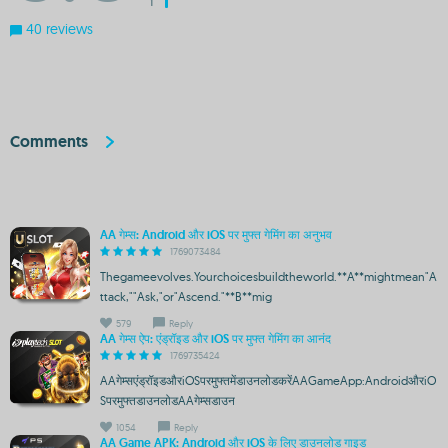
1
40 reviews
Comments
AA गेम्स: Android और iOS पर मुफ्त गेमिंग का अनुभव
1769073484
Thegameevolves.Yourchoicesbuildtheworld.**A**mightmean"A
ttack,""Ask,"or"Ascend."**B**mig
579
Reply
AA गेम्स ऐप: एंड्रॉइड और iOS पर मुफ्त गेमिंग का आनंद
1769735424
AAगेम्सएंड्रॉइडऔरiOSपरमुफ्तमेंडाउनलोडकरेंAAGameApp:AndroidऔरiO
Sपरमुफ्तडाउनलोडAAगेम्सडाउन
1054
Reply
AA Game APK: Android और iOS के लिए डाउनलोड गाइड