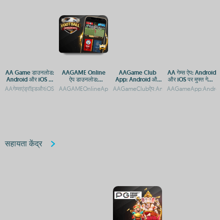
AA Game डाउनलोड:
AAGAME Online
AAGame Club
AA गेम्स ऐप: Android
Android और iOS के
ऐप डाउनलोड:
App: Android और
और iOS पर मुफ्त गेमिंग
लिए मुफ्त गेमिंग एप
Android और iOS
iOS प्लेटफ़ॉर्म पर
का आनंद
AAगेम्सएंड्रॉइडऔरiOSपरमुफ्तमेंखेलनेकेलिएडाउनलोडकरेंAAगेम्सएंड्रॉइडऔरiOSपरमुफ्तगेमिंगऐपAA
AAGAMEOnlineApp:AndroidऔरiOSपरडाउनलोडकरेंAAGAMEOnlin
AAGameClubऐप:AndroidऔरiOSपरडाउनलो
AAGameApp:Androidऔर
प्लेटफ़ॉर्म गाइड
एक्सेस गाइड
सहायता केंद्र