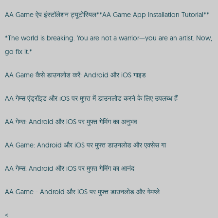
AA Game ऐप इंस्टॉलेशन ट्यूटोरियल**AA Game App Installation Tutorial**
*The world is breaking. You are not a warrior—you are an artist. Now,
go fix it.*
AA Game कैसे डाउनलोड करें: Android और iOS गाइड
AA गेम्स एंड्रॉइड और iOS पर मुफ्त में डाउनलोड करने के लिए उपलब्ध हैं
AA गेम्स: Android और iOS पर मुफ्त गेमिंग का अनुभव
AA Game: Android और iOS पर मुफ्त डाउनलोड और एक्सेस गा
AA गेम्स: Android और iOS पर मुफ्त गेमिंग का आनंद
AA Game - Android और iOS पर मुफ्त डाउनलोड और गेमप्ले
<