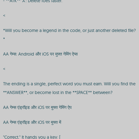
- **ATK** ⚔️: Delete foes faster.
<
*Will you become a legend in the code, or just another deleted file?
*
AA गेम्स: Android और iOS पर मुफ्त गेमिंग ऐप्स
<
The ending is a single, perfect word you must earn. Will you find the
**ANSWER**, or become lost in the **SPACE** between?
AA गेम्स एंड्रॉइड और iOS पर मुफ्त गेमिंग ऐप
AA गेम्स एंड्रॉइड और iOS पर मुफ्त में
"Correct." It hands you a key: [