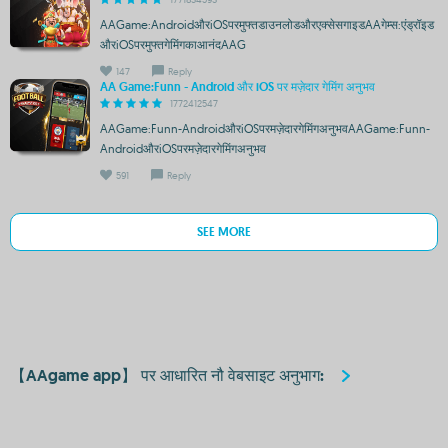
AAGame:AndroidऔरiOSपरमुफ्तडाउनलोडऔरएक्सेसगाइडAAगेम्स:एंड्रॉइड
औरiOSपरमुफ्तगेमिंगकाआनंदAAG
147
Reply
AA Game:Funn - Android और iOS पर मज़ेदार गेमिंग अनुभव
1772412547
AAGame:Funn-AndroidऔरiOSपरमज़ेदारगेमिंगअनुभवAAGame:Funn-
AndroidऔरiOSपरमज़ेदारगेमिंगअनुभव
591
Reply
SEE MORE
【AAgame app】 पर आधारित नौ वेबसाइट अनुभाग: