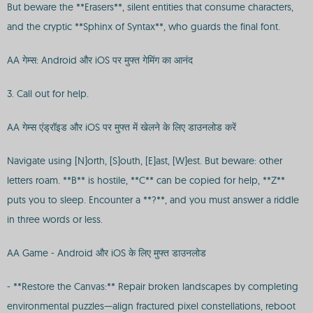
But beware the **Erasers**, silent entities that consume characters,
and the cryptic **Sphinx of Syntax**, who guards the final font.
AA गेम्स: Android और iOS पर मुफ्त गेमिंग का आनंद
3. Call out for help.
AA गेम्स एंड्रॉइड और iOS पर मुफ्त में खेलने के लिए डाउनलोड करें
Navigate using [N]orth, [S]outh, [E]ast, [W]est. But beware: other
letters roam. **B** is hostile, **C** can be copied for help, **Z**
puts you to sleep. Encounter a **?**, and you must answer a riddle
in three words or less.
AA Game - Android और iOS के लिए मुफ्त डाउनलोड
- **Restore the Canvas:** Repair broken landscapes by completing
environmental puzzles—align fractured pixel constellations, reboot