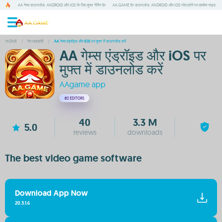
AA गेम्स डाउनलोड: ANDROID और IOS के लिए मुफ्त गेमिंग ऐप
AA.GAME ऐप डाउनलोड: ANDROID और IOS प्लेटफ़ॉर्म पर एक्सेस गाइड
HOME
/
गेम लाइब्रेरी
/
AA गेम्स एंड्रॉइड और IOS पर मुफ्त में डाउनलोड करें
AA गेम्स एंड्रॉइड और iOS पर
मुफ्त में डाउनलोड करें
AAgame app
#2
EDITORS
40
3.3 M
5.0
reviews
downloads
The best video game software
Download App Now
20.3.1.6