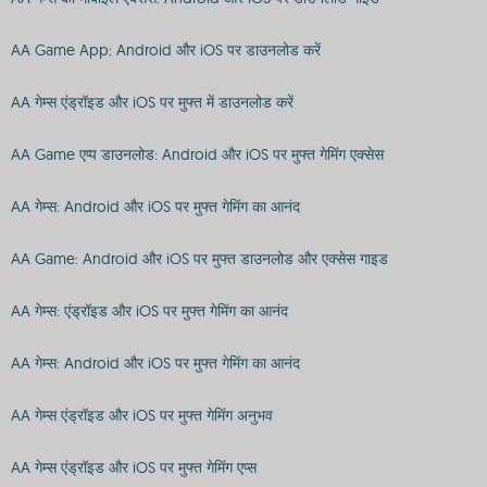
AA Game App: Android और iOS पर डाउनलोड करें
AA गेम्स एंड्रॉइड और iOS पर मुफ्त में डाउनलोड करें
AA Game एप्प डाउनलोड: Android और iOS पर मुफ्त गेमिंग एक्सेस
AA गेम्स: Android और iOS पर मुफ्त गेमिंग का आनंद
AA Game: Android और iOS पर मुफ्त डाउनलोड और एक्सेस गाइड
AA गेम्स: एंड्रॉइड और iOS पर मुफ्त गेमिंग का आनंद
AA गेम्स: Android और iOS पर मुफ्त गेमिंग का आनंद
AA गेम्स एंड्रॉइड और iOS पर मुफ्त गेमिंग अनुभव
AA गेम्स एंड्रॉइड और iOS पर मुफ्त गेमिंग एप्स