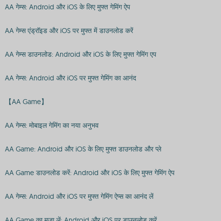
AA गेम्स: Android और iOS के लिए मुफ्त गेमिंग ऐप
AA गेम्स एंड्रॉइड और iOS पर मुफ्त में डाउनलोड करें
AA गेम्स डाउनलोड: Android और iOS के लिए मुफ्त गेमिंग एप
AA गेम्स: Android और iOS पर मुफ्त गेमिंग का आनंद
【AA Game】
AA गेम्स: मोबाइल गेमिंग का नया अनुभव
AA Game: Android और iOS के लिए मुफ्त डाउनलोड और प्ले
AA Game डाउनलोड करें: Android और iOS के लिए मुफ्त गेमिंग ऐप
AA गेम्स: Android और iOS पर मुफ्त गेमिंग ऐप्स का आनंद लें
AA Game का मजा लें: Android और iOS पर डाउनलोड करें