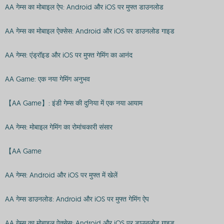
AA गेम्स का मोबाइल ऐप: Android और iOS पर मुफ्त डाउनलोड
AA गेम्स का मोबाइल ऐक्सेस: Android और iOS पर डाउनलोड गाइड
AA गेम्स: एंड्रॉइड और iOS पर मुफ्त गेमिंग का आनंद
AA Game: एक नया गेमिंग अनुभव
【AA Game】: इंडी गेम्स की दुनिया में एक नया आयाम
AA गेम्स: मोबाइल गेमिंग का रोमांचकारी संसार
【AA Game
AA गेम्स: Android और iOS पर मुफ्त में खेलें
AA गेम्स डाउनलोड: Android और iOS पर मुफ्त गेमिंग ऐप
AA गेम्स का मोबाइल ऐक्सेस: Android और iOS पर डाउनलोड गाइड