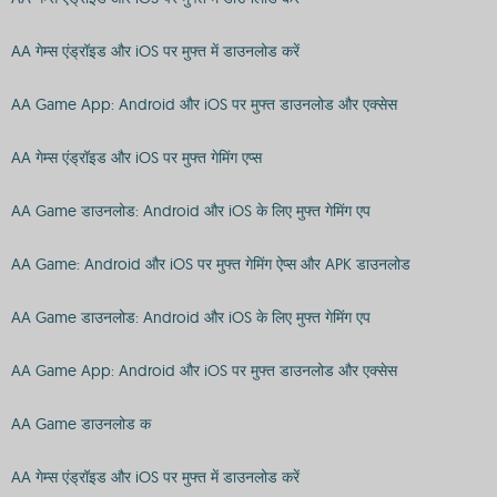
AA गेम्स एंड्रॉइड और iOS पर मुफ्त में डाउनलोड करें
AA Game App: Android और iOS पर मुफ्त डाउनलोड और एक्सेस
AA गेम्स एंड्रॉइड और iOS पर मुफ्त गेमिंग एप्स
AA Game डाउनलोड: Android और iOS के लिए मुफ्त गेमिंग एप
AA Game: Android और iOS पर मुफ्त गेमिंग ऐप्स और APK डाउनलोड
AA Game डाउनलोड: Android और iOS के लिए मुफ्त गेमिंग एप
AA Game App: Android और iOS पर मुफ्त डाउनलोड और एक्सेस
AA Game डाउनलोड क
AA गेम्स एंड्रॉइड और iOS पर मुफ्त में डाउनलोड करें