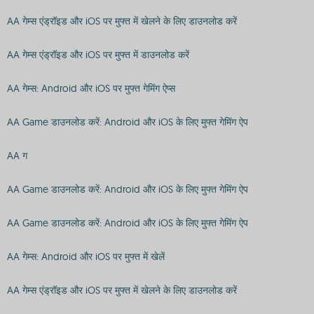
AA गेम्स एंड्रॉइड और iOS पर मुफ्त में खेलने के लिए डाउनलोड करें
AA गेम्स एंड्रॉइड और iOS पर मुफ्त में डाउनलोड करें
AA गेम्स: Android और iOS पर मुफ्त गेमिंग ऐप्स
AA Game डाउनलोड करें: Android और iOS के लिए मुफ्त गेमिंग ऐप
AA ग
AA Game डाउनलोड करें: Android और iOS के लिए मुफ्त गेमिंग ऐप
AA Game डाउनलोड करें: Android और iOS के लिए मुफ्त गेमिंग ऐप
AA गेम्स: Android और iOS पर मुफ्त में खेलें
AA गेम्स एंड्रॉइड और iOS पर मुफ्त में खेलने के लिए डाउनलोड करें