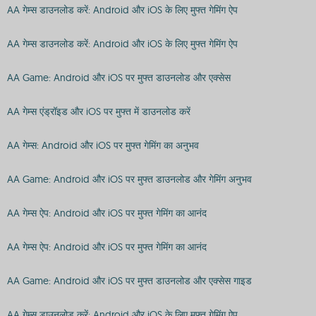
AA गेम्स डाउनलोड करें: Android और iOS के लिए मुफ्त गेमिंग ऐप
AA गेम्स डाउनलोड करें: Android और iOS के लिए मुफ्त गेमिंग ऐप
AA Game: Android और iOS पर मुफ्त डाउनलोड और एक्सेस
AA गेम्स एंड्रॉइड और iOS पर मुफ्त में डाउनलोड करें
AA गेम्स: Android और iOS पर मुफ्त गेमिंग का अनुभव
AA Game: Android और iOS पर मुफ्त डाउनलोड और गेमिंग अनुभव
AA गेम्स ऐप: Android और iOS पर मुफ्त गेमिंग का आनंद
AA गेम्स ऐप: Android और iOS पर मुफ्त गेमिंग का आनंद
AA Game: Android और iOS पर मुफ्त डाउनलोड और एक्सेस गाइड
AA गेम्स डाउनलोड करें: Android और iOS के लिए मुफ्त गेमिंग ऐप