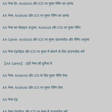
AA गेम्स ऐप: Android और iOS पर मुफ्त गेमिंग का आनंद
AA गेम्स: Android और iOS पर मुफ्त गेमिंग का आनंद
AA गेम्स का मोबाइल अनुभव: Android और iOS पर मुफ्त गेमिंग
AA Game: Android और iOS पर मुफ्त डाउनलोड और गेमिंग अनुभव
AA गेम्स एंड्रॉइड और iOS पर मुफ्त में खेलने के लिए डाउनलोड करें
【AA Game】: इंडी गेम्स की दुनिया में
AA गेम्स: Android और iOS के लिए मुफ्त गेमिंग ऐप्स
AA गेम्स: Android और iOS पर मुफ्त गेमिंग ऐप्स
AA गेम्स एंड्
AA गेम्स एंड्रॉइड और iOS पर मुफ्त में डाउनलोड करें