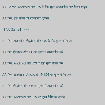
AA Game: Android और iOS के लिए मुफ्त डाउनलोड और गेमप्ले गाइड
AA गेम्स: इंडी गेमिंग की रचनात्मक दुनिया
【AA Game】 - गेम
AA गेम्स डाउनलोड: एंड्रॉइड और iOS के लिए मुफ्त गेमिंग एप
AA गेम्स एंड्रॉइड और iOS पर मुफ्त में डाउनलोड करें
AA गेम्स: Android और iOS के लिए मुफ्त गेमिंग एप्स
AA गेम्स डाउनलोड: Android और iOS पर मुफ्त गेमिंग एप्स
AA गेम्स एंड्रॉइड और iOS पर मुफ्त में डाउनलोड करें
AA गेम्स: Android और iOS पर मुफ्त गेमिंग का आनंद