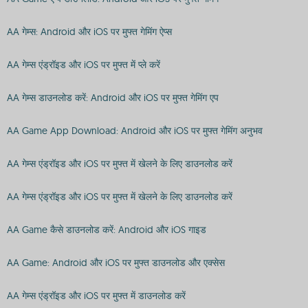
AA गेम्स: Android और iOS पर मुफ्त गेमिंग ऐप्स
AA गेम्स एंड्रॉइड और iOS पर मुफ्त में प्ले करें
AA गेम्स डाउनलोड करें: Android और iOS पर मुफ्त गेमिंग एप
AA Game App Download: Android और iOS पर मुफ्त गेमिंग अनुभव
AA गेम्स एंड्रॉइड और iOS पर मुफ्त में खेलने के लिए डाउनलोड करें
AA गेम्स एंड्रॉइड और iOS पर मुफ्त में खेलने के लिए डाउनलोड करें
AA Game कैसे डाउनलोड करें: Android और iOS गाइड
AA Game: Android और iOS पर मुफ्त डाउनलोड और एक्सेस
AA गेम्स एंड्रॉइड और iOS पर मुफ्त में डाउनलोड करें