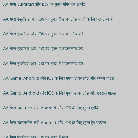
AA गेम्स: Android और iOS पर मुफ्त गेमिंग का आनंद
AA गेम्स एंड्रॉइड और iOS पर मुफ्त में डाउनलोड करने के लिए उपलब्ध हैं
AA गेम्स एंड्रॉइड और iOS पर मुफ्त में डाउनलोड करें
AA गेम्स एंड्रॉइड और iOS पर मुफ्त में डाउनलोड करें
AA गेम्स एंड्रॉइड और iOS पर मुफ्त में डाउनलोड करें
AA Game: Android और iOS के लिए मुफ्त डाउनलोड और गेमप्ले गाइड
AA Game: Android और iOS के लिए मुफ्त डाउनलोड और एक्सेस गाइड
AA गेम्स डाउनलोड करें: Android और iOS के लिए मुफ्त एपीके
AA गेम्स डाउनलोड करें: Android और iOS के लिए मुफ्त ऐप एक्सेस
AA गेम्स एंड्रॉइड और iOS पर मुफ्त में खेले