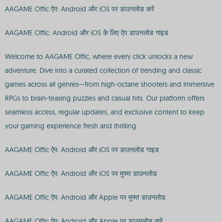
AAGAME Offic ऐप: Android और iOS पर डाउनलोड करें
AAGAME Offic: Android और iOS के लिए ऐप डाउनलोड गाइड
Welcome to AAGAME Offic, where every click unlocks a new
adventure. Dive into a curated collection of trending and classic
games across all genres—from high-octane shooters and immersive
RPGs to brain-teasing puzzles and casual hits. Our platform offers
seamless access, regular updates, and exclusive content to keep
your gaming experience fresh and thrilling.
AAGAME Offic ऐप: Android और iOS पर डाउनलोड गाइड
AAGAME Offic ऐप: Android और iOS पर मुफ्त डाउनलोड
AAGAME Offic ऐप: Android और Apple पर मुफ्त डाउनलोड
AAGAME Offic ऐप: Android और Apple पर डाउनलोड करें