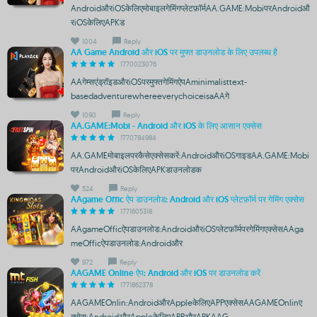
AndroidऔरiOSकेलिएमोबाइलगेमिंगप्लेटफ़ॉर्मAA.GAME:MobiपरAndroidऔ
रiOSकेलिएAPKड
1004
Reply
AA Game Android और iOS पर मुफ्त डाउनलोड के लिए उपलब्ध है
1770023076
AAगेम्सएंड्रॉइडऔरiOSपरमुफ्तगेमिंगऐपAminimalisttext-
basedadventurewhereeverychoiceisaAAगे
1090
Reply
AA.GAME:Mobi - Android और iOS के लिए आसान एक्सेस
1770784984
AA.GAMEमोबाइलपरकैसेएक्सेसकरें:AndroidऔरiOSगाइडAA.GAME:Mobi
परAndroidऔरiOSकेलिएAPKडाउनलोडक
524
Reply
AAgame Offic ऐप डाउनलोड: Android और iOS प्लेटफ़ॉर्म पर गेमिंग एक्सेस
1771605318
AAgameOfficऐपडाउनलोड:AndroidऔरiOSप्लेटफ़ॉर्मपरगेमिंगएक्सेसAAga
meOfficऐपडाउनलोड:Androidऔर
972
Reply
AAGAME Online ऐप: Android और iOS पर डाउनलोड करें
1771862378
AAGAMEOnlin:AndroidऔरAppleकेलिएAPPएक्सेसAAGAMEOnlinए
क्सेस:AndroidऔरAppleकेलिएAPPऔरAPKAAG