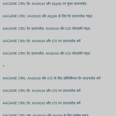
AAGAME Offic ऐप: Android और Apple पर मुफ्त डाउनलोड
AAGAME Offic: Android और Apple के लिए ऐप डाउनलोड गाइड
AAGAME Offic ऐप डाउनलोड: Android और iOS प्लेटफ़ॉर्म गाइड
AAGAME Offic ऐप: Android और iOS पर डाउनलोड करें
AAGAME Offic ऐप डाउनलोड: Android और iOS प्लेटफ़ॉर्म गाइड
<
AAGAME Offic: Android और iOS के लिए ऑफिशियल ऐप डाउनलोड करें
AAGAME Offic ऐप: Android और iOS पर डाउनलोड करें
AAGAME Offic ऐप: Android और iOS पर डाउनलोड करें
AAGAME Offic एप्प: Android और Apple के लिए एक्सेस गाइड