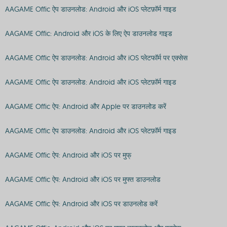
AAGAME Offic ऐप डाउनलोड: Android और iOS प्लेटफ़ॉर्म गाइड
AAGAME Offic: Android और iOS के लिए ऐप डाउनलोड गाइड
AAGAME Offic ऐप डाउनलोड: Android और iOS प्लेटफॉर्म पर एक्सेस
AAGAME Offic ऐप डाउनलोड: Android और iOS प्लेटफ़ॉर्म गाइड
AAGAME Offic ऐप: Android और Apple पर डाउनलोड करें
AAGAME Offic ऐप डाउनलोड: Android और iOS प्लेटफ़ॉर्म गाइड
AAGAME Offic ऐप: Android और iOS पर मुफ्
AAGAME Offic ऐप: Android और iOS पर मुफ्त डाउनलोड
AAGAME Offic ऐप: Android और iOS पर डाउनलोड करें