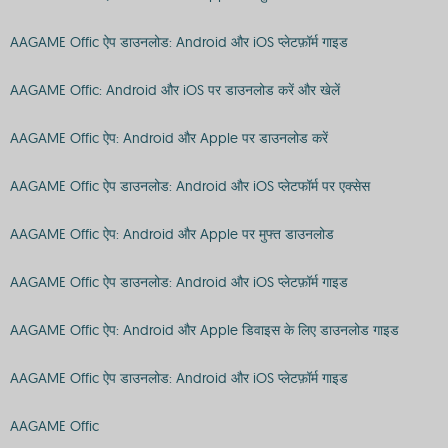
AAGAME Offic ऐप डाउनलोड: Android और iOS प्लेटफ़ॉर्म गाइड
AAGAME Offic: Android और iOS पर डाउनलोड करें और खेलें
AAGAME Offic ऐप: Android और Apple पर डाउनलोड करें
AAGAME Offic ऐप डाउनलोड: Android और iOS प्लेटफॉर्म पर एक्सेस
AAGAME Offic ऐप: Android और Apple पर मुफ्त डाउनलोड
AAGAME Offic ऐप डाउनलोड: Android और iOS प्लेटफ़ॉर्म गाइड
AAGAME Offic ऐप: Android और Apple डिवाइस के लिए डाउनलोड गाइड
AAGAME Offic ऐप डाउनलोड: Android और iOS प्लेटफ़ॉर्म गाइड
AAGAME Offic