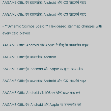
AAGAME Offic ऐप डाउनलोड: Android और iOS प्लेटफ़ॉर्म गाइड
AAGAME Offic ऐप डाउनलोड: Android और iOS प्लेटफ़ॉर्म गाइड
- **Dynamic Cosmos Board:** Hex-based star map changes with
every card played
AAGAME Offic: Android और Apple के लिए ऐप डाउनलोड गाइड
AAGAME Offic ऐप डाउनलोड: Android
AAGAME Offic ऐप: Android और Apple पर मुफ्त डाउनलोड
AAGAME Offic ऐप डाउनलोड: Android और iOS प्लेटफ़ॉर्म गाइड
AAGAME Offic: Android और iOS पर APK डाउनलोड करें
AAGAME Offic ऐप: Android और Apple पर डाउनलोड करें