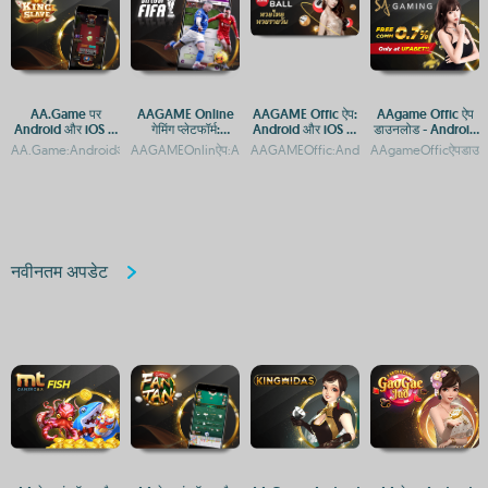
AA.Game पर
AAGAME Online
AAGAME Offic ऐप:
AAgame Offic ऐप
Android और iOS के
गेमिंग प्लेटफॉर्म:
Android और iOS पर
डाउनलोड - Android
लिए मुफ्त गेम्स
Android और iOS पर
डाउनलोड करें
और iOS प्लेटफ़ॉर्म पर
AA.Game:AndroidऔरiOSपरगेमिंगप्लेटफ़ॉर्मकाएक्सेसAA.Gameऐपडाउनलोड:AndroidऔरiOSप्लेटफ
AAGAMEOnlinऐप:AndroidऔरAppleपरएक्सेसकरेंAAGAMEOnlineऐ
AAGAMEOffic:AndroidऔरiOSकेलिएऑफिशियल
AAgameOfficऐपडाउनलो
डाउनलोड करें
एक्सेस गाइड
मुफ्त एक्सेस
नवीनतम अपडेट