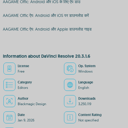
AAGAME Offic: Android और iOS के लिए ऐप डाउ
AAGAME Offic ऐप: Android और iOS पर डाउनलोड करें
AAGAME Offic ऐप: Android और Apple डाउनलोड गाइड
Information about DaVinci Resolve 20.3.1.6
License
Op. System
Free
Windows
Category
Language
Editors
English
Author
Downloads
Blackmagic Design
3,250,119
Date
Content Rating
Jan 9, 2026
Not specified