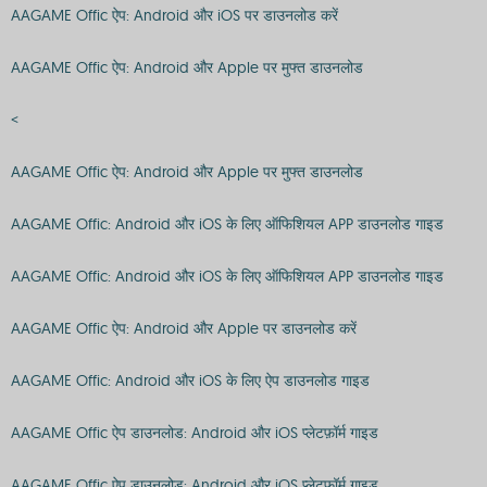
AAGAME Offic ऐप: Android और iOS पर डाउनलोड करें
AAGAME Offic ऐप: Android और Apple पर मुफ्त डाउनलोड
<
AAGAME Offic ऐप: Android और Apple पर मुफ्त डाउनलोड
AAGAME Offic: Android और iOS के लिए ऑफिशियल APP डाउनलोड गाइड
AAGAME Offic: Android और iOS के लिए ऑफिशियल APP डाउनलोड गाइड
AAGAME Offic ऐप: Android और Apple पर डाउनलोड करें
AAGAME Offic: Android और iOS के लिए ऐप डाउनलोड गाइड
AAGAME Offic ऐप डाउनलोड: Android और iOS प्लेटफ़ॉर्म गाइड
AAGAME Offic ऐप डाउनलोड: Android और iOS प्लेटफ़ॉर्म गाइड