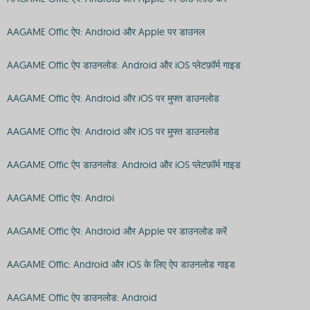
AAGAME Offic ऐप: Android और Apple पर डाउनल
AAGAME Offic ऐप डाउनलोड: Android और iOS प्लेटफ़ॉर्म गाइड
AAGAME Offic ऐप: Android और iOS पर मुफ्त डाउनलोड
AAGAME Offic ऐप: Android और iOS पर मुफ्त डाउनलोड
AAGAME Offic ऐप डाउनलोड: Android और iOS प्लेटफ़ॉर्म गाइड
AAGAME Offic ऐप: Androi
AAGAME Offic ऐप: Android और Apple पर डाउनलोड करें
AAGAME Offic: Android और iOS के लिए ऐप डाउनलोड गाइड
AAGAME Offic ऐप डाउनलोड: Android