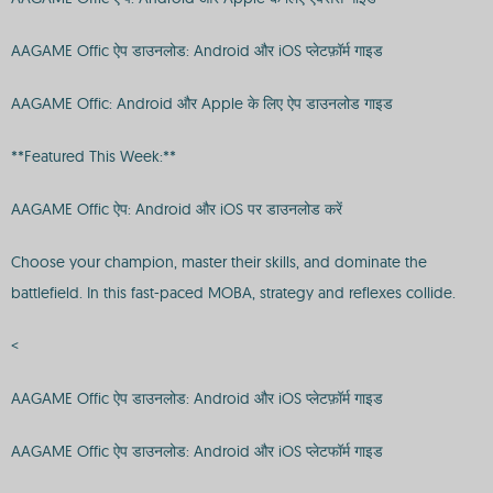
AAGAME Offic ऐप डाउनलोड: Android और iOS प्लेटफ़ॉर्म गाइड
AAGAME Offic: Android और Apple के लिए ऐप डाउनलोड गाइड
**Featured This Week:**
AAGAME Offic ऐप: Android और iOS पर डाउनलोड करें
Choose your champion, master their skills, and dominate the
battlefield. In this fast-paced MOBA, strategy and reflexes collide.
<
AAGAME Offic ऐप डाउनलोड: Android और iOS प्लेटफ़ॉर्म गाइड
AAGAME Offic ऐप डाउनलोड: Android और iOS प्लेटफॉर्म गाइड