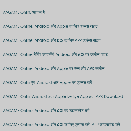
AAGAME Onlin: आपका गे
AAGAME Online: Android और Apple के लिए एक्सेस गाइड
AAGAME Online: Android और iOS के लिए APP एक्सेस गाइड
AAGAME Online गेमिंग प्लेटफॉर्म: Android और iOS पर एक्सेस गाइड
AAGAME Online: Android और Apple पर ऐप्स और APK एक्सेस
AAGAME Onlin ऐप: Android और Apple पर एक्सेस करें
AAGAME Onlin: Android aur Apple ke liye App aur APK Download
AAGAME Online: Android और iOS पर डाउनलोड करें
AAGAME Online: Android और iOS के लिए एक्सेस करें, APP डाउनलोड करें