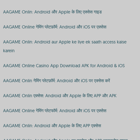
AAGAME Onlin: Android और Apple के लिए एक्सेस गाइड
AAGAME Online गेमिंग प्लेटफ़ॉर्म: Android और iOS पर एक्सेस
AAGAME Onlin: Android aur Apple ke liye ek saath access kaise
karein
AAGAME Online Casino App Download APK for Android & iOS
AAGAME Onlin गेमिंग प्लेटफ़ॉर्म: Android और iOS पर एक्सेस करें
AAGAME Onlin एक्सेस: Android और Apple के लिए APP और APK
AAGAME Online गेमिंग प्लेटफॉर्म: Android और iOS पर एक्सेस
AAGAME Onlin: Android और Apple के लिए APP एक्सेस