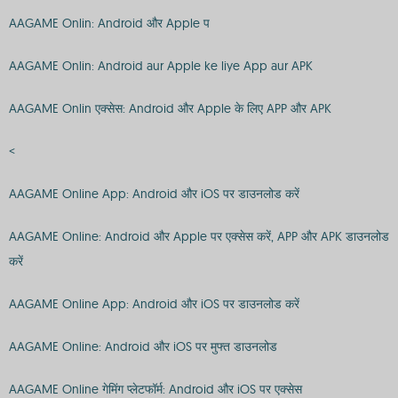
AAGAME Onlin: Android और Apple प
AAGAME Onlin: Android aur Apple ke liye App aur APK
AAGAME Onlin एक्सेस: Android और Apple के लिए APP और APK
<
AAGAME Online App: Android और iOS पर डाउनलोड करें
AAGAME Online: Android और Apple पर एक्सेस करें, APP और APK डाउनलोड
करें
AAGAME Online App: Android और iOS पर डाउनलोड करें
AAGAME Online: Android और iOS पर मुफ्त डाउनलोड
AAGAME Online गेमिंग प्लेटफॉर्म: Android और iOS पर एक्सेस