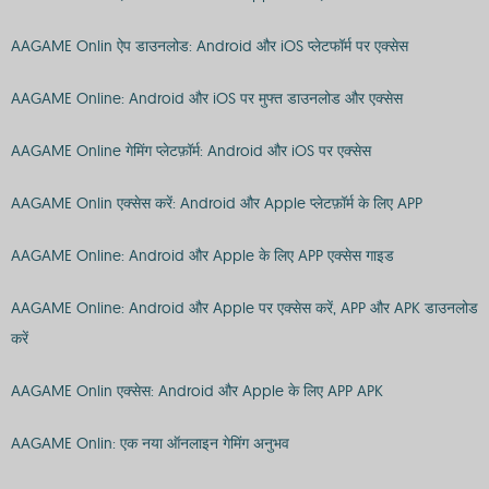
AAGAME Onlin ऐप डाउनलोड: Android और iOS प्लेटफॉर्म पर एक्सेस
AAGAME Online: Android और iOS पर मुफ्त डाउनलोड और एक्सेस
AAGAME Online गेमिंग प्लेटफ़ॉर्म: Android और iOS पर एक्सेस
AAGAME Onlin एक्सेस करें: Android और Apple प्लेटफ़ॉर्म के लिए APP
AAGAME Online: Android और Apple के लिए APP एक्सेस गाइड
AAGAME Online: Android और Apple पर एक्सेस करें, APP और APK डाउनलोड
करें
AAGAME Onlin एक्सेस: Android और Apple के लिए APP APK
AAGAME Onlin: एक नया ऑनलाइन गेमिंग अनुभव