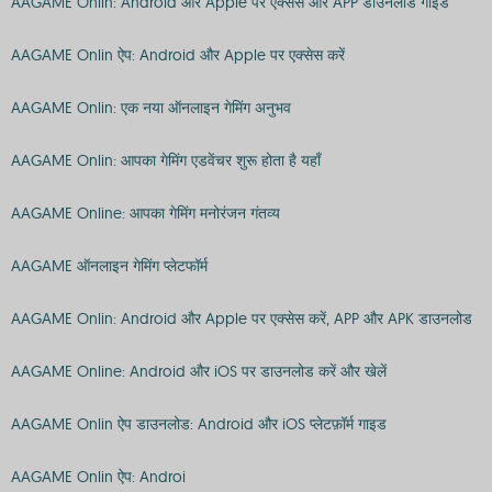
AAGAME Onlin: Android और Apple पर एक्सेस और APP डाउनलोड गाइड
AAGAME Onlin ऐप: Android और Apple पर एक्सेस करें
AAGAME Onlin: एक नया ऑनलाइन गेमिंग अनुभव
AAGAME Onlin: आपका गेमिंग एडवेंचर शुरू होता है यहाँ
AAGAME Online: आपका गेमिंग मनोरंजन गंतव्य
AAGAME ऑनलाइन गेमिंग प्लेटफॉर्म
AAGAME Onlin: Android और Apple पर एक्सेस करें, APP और APK डाउनलोड
AAGAME Online: Android और iOS पर डाउनलोड करें और खेलें
AAGAME Onlin ऐप डाउनलोड: Android और iOS प्लेटफ़ॉर्म गाइड
AAGAME Onlin ऐप: Androi