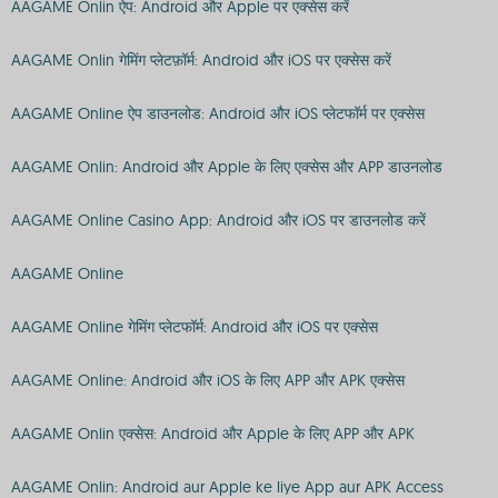
AAGAME Onlin ऐप: Android और Apple पर एक्सेस करें
AAGAME Onlin गेमिंग प्लेटफ़ॉर्म: Android और iOS पर एक्सेस करें
AAGAME Online ऐप डाउनलोड: Android और iOS प्लेटफॉर्म पर एक्सेस
AAGAME Onlin: Android और Apple के लिए एक्सेस और APP डाउनलोड
AAGAME Online Casino App: Android और iOS पर डाउनलोड करें
AAGAME Online
AAGAME Online गेमिंग प्लेटफॉर्म: Android और iOS पर एक्सेस
AAGAME Online: Android और iOS के लिए APP और APK एक्सेस
AAGAME Onlin एक्सेस: Android और Apple के लिए APP और APK
AAGAME Onlin: Android aur Apple ke liye App aur APK Access