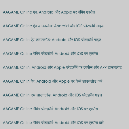
AAGAME Online ऐप: Android और Apple पर गेमिंग एक्सेस
AAGAME Online ऐप डाउनलोड: Android और iOS प्लेटफ़ॉर्म गाइड
AAGAME Onlin ऐप डाउनलोड: Android और iOS प्लेटफ़ॉर्म गाइड
AAGAME Online गेमिंग प्लेटफॉर्म: Android और iOS पर एक्सेस
AAGAME Onlin: Android और Apple प्लेटफ़ॉर्म पर एक्सेस और APP डाउनलोड
AAGAME Onlin ऐप: Android और Apple पर कैसे डाउनलोड करें
AAGAME Onlin एप्प डाउनलोड: Android और iOS प्लेटफ़ॉर्म गाइड
AAGAME Online गेमिंग प्लेटफ़ॉर्म: Android और iOS पर एक्सेस
AAGAME Online गेमिंग प्लेटफ़ॉर्म: Android और iOS पर एक्सेस करें