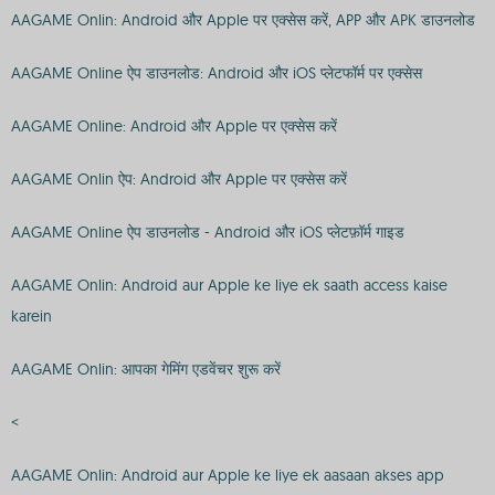
AAGAME Onlin: Android और Apple पर एक्सेस करें, APP और APK डाउनलोड
AAGAME Online ऐप डाउनलोड: Android और iOS प्लेटफॉर्म पर एक्सेस
AAGAME Online: Android और Apple पर एक्सेस करें
AAGAME Onlin ऐप: Android और Apple पर एक्सेस करें
AAGAME Online ऐप डाउनलोड - Android और iOS प्लेटफ़ॉर्म गाइड
AAGAME Onlin: Android aur Apple ke liye ek saath access kaise
karein
AAGAME Onlin: आपका गेमिंग एडवेंचर शुरू करें
<
AAGAME Onlin: Android aur Apple ke liye ek aasaan akses app