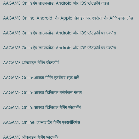
AAGAME Onlin ऐप डाउनलोड: Android और iOS प्लेटफ़ॉर्म गाइड
AAGAME Online: Android और Apple डिवाइस पर एक्सेस और APP डाउनलोड
AAGAME Onlin ऐप डाउनलोड: Android और iOS प्लेटफ़ॉर्म पर एक्सेस
AAGAME Onlin ऐप डाउनलोड: Android और iOS प्लेटफ़ॉर्म पर एक्सेस
AAGAME ऑनलाइन गेमिंग प्लेटफॉर्म
AAGAME Onlin: आपका गेमिंग एडवेंचर शुरू करें
AAGAME Onlin: आपका डिजिटल मनोरंजन गंतव्य
AAGAME Onlin: आपका डिजिटल गेमिंग प्लेटफॉर्म
AAGAME Online: एक्साइटिंग गेमिंग एक्सपीरियंस
AAGAME ऑनलाइन गेमिंग प्लेटफॉर्