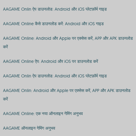
AAGAME Onlin ऐप डाउनलोड: Android और iOS प्लेटफ़ॉर्म गाइड
AAGAME Online कैसे डाउनलोड करें: Android और iOS गाइड
AAGAME Online: Android और Apple पर एक्सेस करें, APP और APK डाउनलोड
करें
AAGAME Online ऐप: Android और iOS पर डाउनलोड करें
AAGAME Onlin ऐप डाउनलोड: Android और iOS प्लेटफ़ॉर्म गाइड
AAGAME Onlin: Android और Apple पर एक्सेस करें, APP और APK डाउनलोड
करें
AAGAME Online: एक नया ऑनलाइन गेमिंग अनुभव
AAGAME ऑनलाइन गेमिंग अनुभव