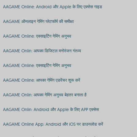
AAGAME Online: Android और Apple के लिए एक्सेस गाइड
AAGAME ऑनलाइन गेमिंग प्लेटफॉर्म की समीक्षा
AAGAME Online: एक्साइटिंग गेमिंग अनुभव
AAGAME Onlin: आपका डिजिटल मनोरंजन गंतव्य
AAGAME Online: एक्साइटिंग गेमिंग अनुभव
AAGAME Online: आपका गेमिंग एडवेंचर शुरू करें
AAGAME Onlin: आपका गेमिंग अनुभव बेहतर बनाता है
AAGAME Onlin: Android और Apple के लिए APP एक्सेस
AAGAME Online App: Android और iOS पर डाउनलोड करें