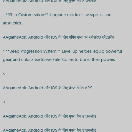
AAgameApk: Android और iOS के लिए मुफ्त गेम डाउनलोड
- **Ship Customization:** Upgrade modules, weapons, and
aesthetics.
AAgameApk: Android और iOS के लिए गेमिंग ऐप्स का सर्वश्रेष्ठ प्लेटफ़ॉर्म
* **Deep Progression System:** Level up heroes, equip powerful
gear, and unlock exclusive Fate Stories to boost their powers.
<
AAgameApk: Android और iOS के लिए बेस्ट गेमिंग APK
<
AAgameApk: Android और iOS के लिए मुफ्त गेम डाउनलोड
AAgameApk: Android और iOS के लिए मुफ्त गेम डाउनलोड