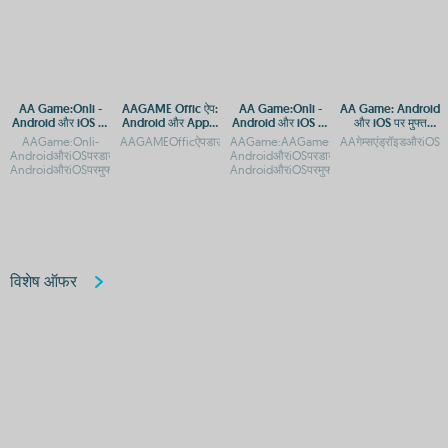
AA Game:Onli -
AAGAME Offic ऐप:
AA Game:Onli -
AA Game: Android
Android और iOS पर
Android और Apple
Android और iOS पर
और iOS पर मुफ्त
मुफ्त डाउनलोड
पर डाउनलोड करें
मुफ्त गेमिंग एप्लिकेशन
डाउनलोड और एक्सेस
AAGame:Onli-
AAGAMEOfficऐपडाउनलोड:AndroidऔरiOSप्लेटफ़ॉर्मगाइडAAGAMEOf
AAGame:AAGame:Onli-
AAगेम्सएंड्रॉइडऔरiOSपर
गाइड
AndroidऔरiOSपरडाउनलोडकरेंAAGame:Onli-
AndroidऔरiOSपरडाउनलोडकरेंAAGame:Onli
AndroidऔरiOSपरमुफ्तगेमिंगएपAAGame:Onli-
AndroidऔरiOSपरमुफ्तगेमिंगएपAAGam
विशेष ऑफर