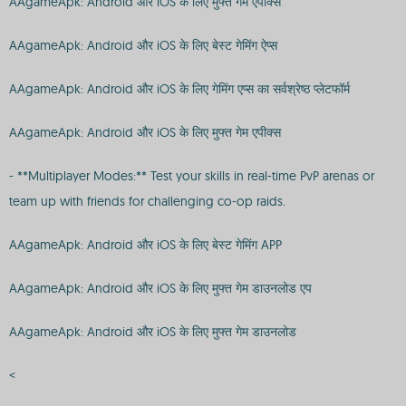
AAgameApk: Android और iOS के लिए मुफ्त गेम एपीक्स
AAgameApk: Android और iOS के लिए बेस्ट गेमिंग ऐप्स
AAgameApk: Android और iOS के लिए गेमिंग एप्स का सर्वश्रेष्ठ प्लेटफॉर्म
AAgameApk: Android और iOS के लिए मुफ्त गेम एपीक्स
- **Multiplayer Modes:** Test your skills in real-time PvP arenas or
team up with friends for challenging co-op raids.
AAgameApk: Android और iOS के लिए बेस्ट गेमिंग APP
AAgameApk: Android और iOS के लिए मुफ्त गेम डाउनलोड एप
AAgameApk: Android और iOS के लिए मुफ्त गेम डाउनलोड
<