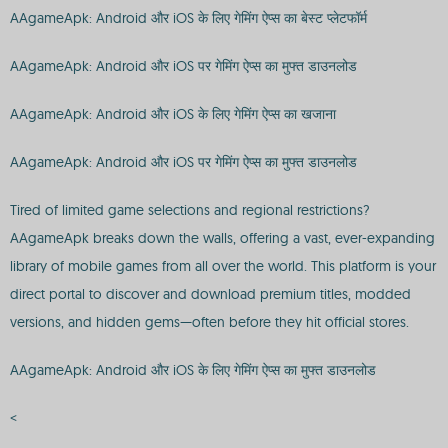
AAgameApk: Android और iOS के लिए गेमिंग ऐप्स का बेस्ट प्लेटफॉर्म
AAgameApk: Android और iOS पर गेमिंग ऐप्स का मुफ्त डाउनलोड
AAgameApk: Android और iOS के लिए गेमिंग ऐप्स का खजाना
AAgameApk: Android और iOS पर गेमिंग ऐप्स का मुफ्त डाउनलोड
Tired of limited game selections and regional restrictions?
AAgameApk breaks down the walls, offering a vast, ever-expanding
library of mobile games from all over the world. This platform is your
direct portal to discover and download premium titles, modded
versions, and hidden gems—often before they hit official stores.
AAgameApk: Android और iOS के लिए गेमिंग ऐप्स का मुफ्त डाउनलोड
<