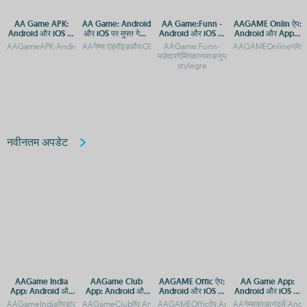
AA Game APK:
AA Game: Android
AA Game:Funn -
AAGAME Onlin ऐप:
Android और iOS पर
और iOS पर मुफ्त गेमिंग
Android और iOS पर
Android और Apple
डाउनलोड करें
ऐप्स का अनुभव
मुफ्त डाउनलोड
पर एक्सेस करें
AAGameAPK:AndroidऔरiOSपरडाउनलोडकरेंAAGameAPK:AndroidऔरiOSकेलिएमुफ्तडाउन
AAगेम्स:एंड्रॉइडऔरiOSपरमुफ्तगेमिंगकाआनंदAAगेम्सडाउनलोडकरें:Androidऔ
AAGame:Funn-
AAGAMEOnlineप्लेटफ
मज़ेदारगेमिंगकानयाअनुभवAndroidऔरiOSपर**V
stylegra
नवीनतम अपडेट
AAGame India
AAGame Club
AAGAME Offic ऐप:
AA Game App:
App: Android और
App: Android और
Android और iOS पर
Android और iOS पर
iOS पर डाउनलोड करें
iOS प्लेटफ़ॉर्म पर
डाउनलोड करें
मुफ्त डाउनलोड और
AAGameIndiaऐपडाउनलोड:AndroidऔरiOSप्लेटफॉर्मपरएक्सेसAAGameIndiaApp:Androidऔ
AAGameClubऐप:AndroidऔरiOSपरडाउनलोडकरेंAAGameClubAp
AAGAMEOfficऐप:AndroidऔरAppleपरमुफ्तडा
AAगेम्सकाआनंदलें:Andr