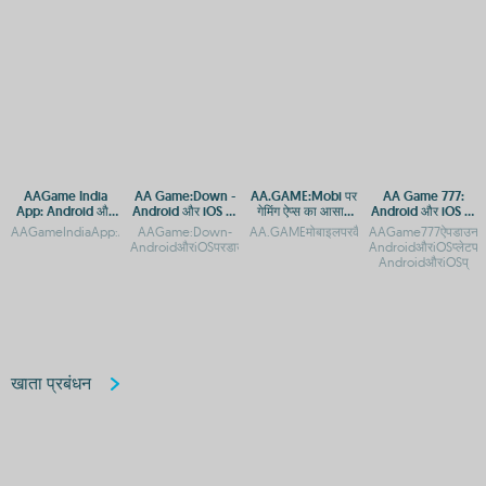
AAGame India
AA Game:Down -
AA.GAME:Mobi पर
AA Game 777:
App: Android और
Android और iOS पर
गेमिंग ऐप्स का आसान
Android और iOS पर
iOS पर डाउनलोड करें
डाउनलोड और एक्सेस
एक्सेस | Android और
डाउनलोड करें,
AAGameIndiaApp:AndroidऔरiOSपरडाउनलोडकरेंAAGameIndia:AndroidऔरiOSपरडाउनलोड
AAGame:Down-
AA.GAMEमोबाइलपरकैसेएक्सेसकरें:Androidऔर
AAGame777ऐपडाउनल
गाइड
iOS डाउनलोड
ऑनलाइन गेमिंग का
AndroidऔरiOSपरडाउनलोडकरेंAAGame:DownकाAndroidऔरiOSऐप
AndroidऔरiOSप्लेटफॉर
आनंद लें
AndroidऔरiOSप्
खाता प्रबंधन