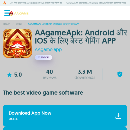
AA गेम्स डाउनलोड: ANDROID और IOS के लिए मुफ्त गेमिंग ऐप
AA.GAME ऐप डाउनलोड: ANDROID और IOS प्लेटफ़ॉर्म पर एक्सेस गाइड
HOME
/
होमपेज
/
AAGAMEAPK: ANDROID और IOS के लिए बेस्ट गेमिंग APP
AAgameApk: Android और
iOS के लिए बेस्ट गेमिंग APP
AAgame app
#2
EDITORS
40
3.3 M
5.0
reviews
downloads
The best video game software
Download App Now
20.3.1.6