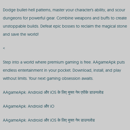
Dodge bullet-hell patterns, master your character's ability, and scour
dungeons for powerful gear. Combine weapons and buffs to create
unstoppable builds. Defeat epic bosses to reclaim the magical stone
and save the world!
<
Step into a world where premium gaming is free. AAgameApk puts
endless entertainment in your pocket. Download, install, and play
without limits. Your next gaming obsession awaits.
AAgameApk: Android और iOS के लिए मुफ्त गेम एपीके डाउनलोड
AAgameApk: Android और iO
AAgameApk: Android और iOS के लिए मुफ्त गेम डाउनलोड