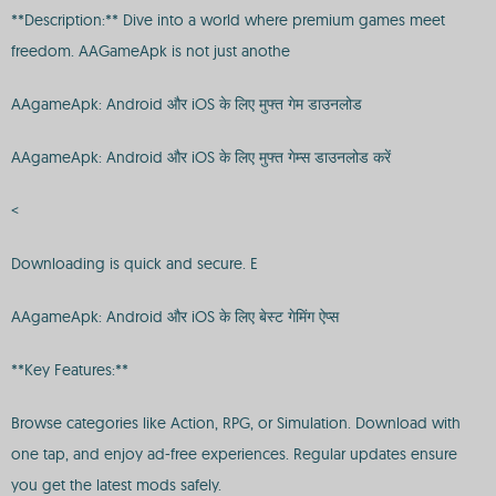
**Description:** Dive into a world where premium games meet
freedom. AAGameApk is not just anothe
AAgameApk: Android और iOS के लिए मुफ्त गेम डाउनलोड
AAgameApk: Android और iOS के लिए मुफ्त गेम्स डाउनलोड करें
<
Downloading is quick and secure. E
AAgameApk: Android और iOS के लिए बेस्ट गेमिंग ऐप्स
**Key Features:**
Browse categories like Action, RPG, or Simulation. Download with
one tap, and enjoy ad-free experiences. Regular updates ensure
you get the latest mods safely.