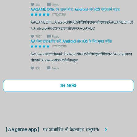
380
Reply
AAGAME Offic ऐप डाउनलोड: Android और iOS प्लेटफ़ॉर्म गाइड
1771967384
AAGAMEOffic:AndroidऔरiOSकेलिएऐपडाउनलोडगाइडAAGAMEOfficऐ
प:AndroidऔरiOSपरडाउनलोडकरेंAAGAMEO
705
Reply
AA गेम्स डाउनलोड करें: Android और iOS के लिए मुफ्त एपीके
1772255379
AAGameडाउनलोडकरें:AndroidऔरiOSकेलिएमुफ्तगेमिंगएपAAGameडाउन
लोडकरें:AndroidऔरiOSकेलिएमुफ्त
936
Reply
SEE MORE
【AAgame app】 पर आधारित नौ वेबसाइट अनुभाग: