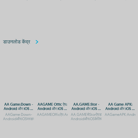
एक्सेस गाइड
एक्सेस
डाउनलोड केंद्र
AA Game:Down -
AAGAME Offic ऐप:
AA.GAME:Stor -
AA Game APK:
Android और iOS पर
Android और iOS पर
Android और iOS पर
Android और iOS पर
डाउनलोड करें
मुफ्त डाउनलोड
मुफ्त गेम्स डाउनलोड
मुफ्त डाउनलोड
AAGame:Down-
AAGAMEOfficऐप:AndroidऔरiOSपरमुफ्तडाउनलोडAAGAMEOfficऐ
AA.GAMEसेStorऐपडाउनलोडकरें:Androidऔरi
AAGameAPK:Android
करें
AndroidऔरiOSपरडाउनलोडकरेंAAGame:Downएंड्रॉइडऔरiOSपरडाउनलोडकैसेकरेंAAGame:
AndroidऔरiOSकेलिएमुफ्तऐपडाउ