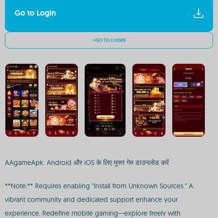
Go to Login
>GO TO LOGIN
AAgameApk: Android और iOS के लिए मुफ्त गेम डाउनलोड करें
**Note:** Requires enabling "Install from Unknown Sources." A
vibrant community and dedicated support enhance your
experience. Redefine mobile gaming—explore freely with