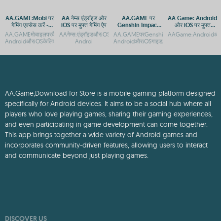
AA.GAME:Mobi पर
AA गेम्स एंड्रॉइड और
AA.GAME पर
AA Game: Android
गेमिंग एक्सेस करें -
iOS पर मुफ्त गेमिंग ऐप
Genshin Impact
और iOS पर मुफ्त
Android और iOS के
APK डाउनलोड करें -
डाउनलोड और एक्सेस
AA.GAMEमोबाइलपरकैसेएक्सेसकरें:AndroidऔरiOSऐपडाउनलोडगाइडAA.GAME:Mobi-
AAगेम्स:एंड्रॉइडऔरiOSपरमुफ्तगेमिंगकाआनंदAAगेम्सएंड्रॉइडऔरiOSपरमुफ्
AA.GAMEपरGenshinImpactAPKडाउनलोडकरे
AAGame:AndroidऔरiOSक
लिए ऐप डाउनलोड करें
Android और iOS
AndroidऔरiOSकेलिएआसा
Androi
AndroidऔरiOSगाइडAA.GAMEऐपडाउनलोडगाइ
गाइड
AA.Game,Download for Store is a mobile gaming platform designed
specifically for Android devices. It aims to be a social hub where all
players who love playing games, sharing their gaming experiences,
and even participating in game development can come together.
This app brings together a wide variety of Android games and
incorporates community-driven features, allowing users to interact
and communicate beyond just playing games.
DISCOVER US