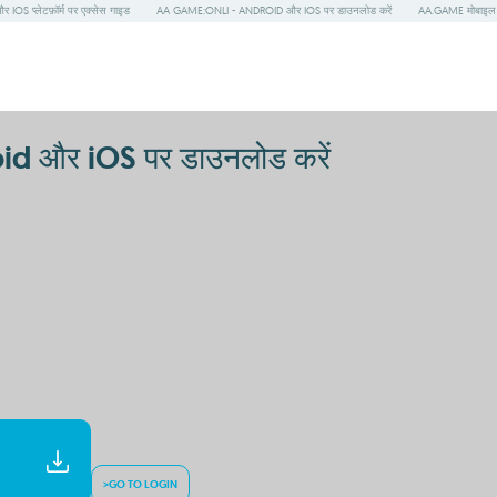
S प्लेटफ़ॉर्म पर एक्सेस गाइड
AA GAME:ONLI - ANDROID और IOS पर डाउनलोड करें
AA.GAME मोबाइल प
 और iOS पर डाउनलोड करें
>GO TO LOGIN