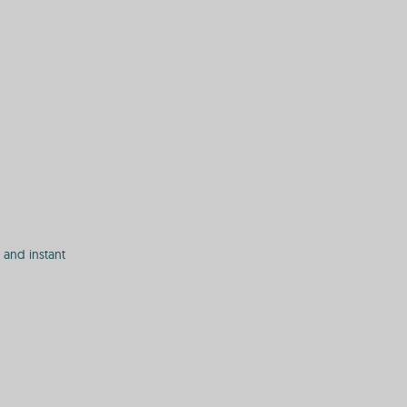
y and instant