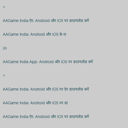
<
AAGame India ऐप: Android और iOS पर डाउनलोड करें
AAGame India: Android और iOS के ल
Jo
AAGame India App: Android और iOS पर डाउनलोड करें
<
AAGame India: Android और iOS पर ऐप डाउनलोड करें
AAGame India: Android और iOS पर डा
AAGame India ऐप: Android और iOS पर डाउनलोड करें