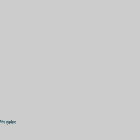
ग एक्सेस