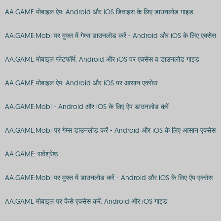
AA.GAME मोबाइल ऐप: Android और iOS डिवाइस के लिए डाउनलोड गाइड
AA.GAME:Mobi पर मुफ्त में गेम्स डाउनलोड करें - Android और iOS के लिए एक्सेस
AA.GAME मोबाइल प्लेटफॉर्म: Android और iOS पर एक्सेस व डाउनलोड गाइड
AA.GAME मोबाइल ऐप: Android और iOS पर आसान एक्सेस
AA.GAME:Mobi - Android और iOS के लिए ऐप डाउनलोड करें
AA.GAME:Mobi पर गेम्स डाउनलोड करें - Android और iOS के लिए आसान एक्सेस
AA.GAME: सर्वश्रेष्ठ
AA.GAME:Mobi पर मुफ्त में डाउनलोड करें - Android और iOS के लिए ऐप एक्सेस
AA.GAME मोबाइल पर कैसे एक्सेस करें: Android और iOS गाइड