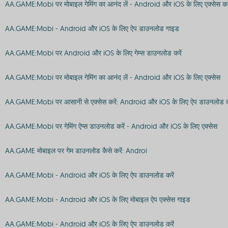
AA.GAME:Mobi पर मोबाइल गेमिंग का आनंद लें - Android और iOS के लिए एक्सेस करे
AA.GAME:Mobi - Android और iOS के लिए ऐप डाउनलोड गाइड
AA.GAME:Mobi पर Android और iOS के लिए गेम्स डाउनलोड करें
AA.GAME:Mobi पर मोबाइल गेमिंग का आनंद लें - Android और iOS के लिए एक्सेस
AA.GAME:Mobi पर आसानी से एक्सेस करें: Android और iOS के लिए ऐप डाउनलोड कर
AA.GAME:Mobi पर गेमिंग ऐप्स डाउनलोड करें - Android और iOS के लिए एक्सेस
AA.GAME मोबाइल पर गेम डाउनलोड कैसे करें: Androi
AA.GAME:Mobi - Android और iOS के लिए ऐप डाउनलोड करें
AA.GAME:Mobi - Android और iOS के लिए मोबाइल ऐप एक्सेस गाइड
AA.GAME:Mobi - Android और iOS के लिए ऐप डाउनलोड करें