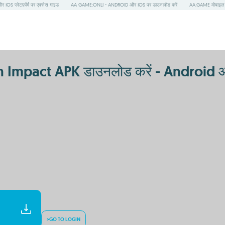
S प्लेटफ़ॉर्म पर एक्सेस गाइड
AA GAME:ONLI - ANDROID और IOS पर डाउनलोड करें
AA.GAME मोबाइल प
Impact APK डाउनलोड करें - Android 
>GO TO LOGIN