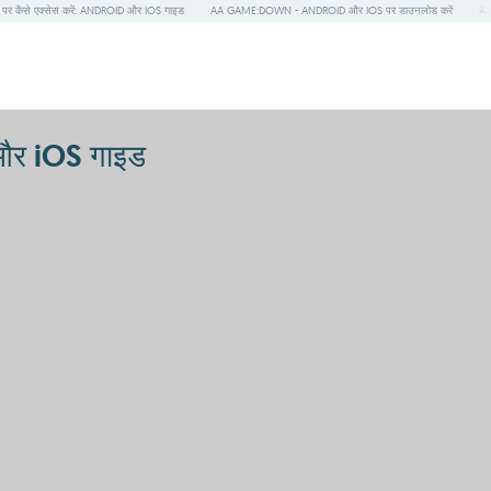
र कैसे एक्सेस करें: ANDROID और IOS गाइड
AA GAME:DOWN - ANDROID और IOS पर डाउनलोड करें
AA
और iOS गाइड