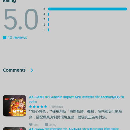
Rating
5.0
5
4
3
2
1
40 reviews
Comments
AA.GAME पर Genshin Impact APK डाउनलोड और Android/iOS गेम
एक्सेस
1769451308
**核心特色：**採用創新「時間軌跡」機制，預判敵我行動順
序，搭配職業克制與環境互動，體驗真正策略對決。
909
Reply
AA Game एप्प डाउनलोड करें: Android और iOS पर मुफ्त गेमिंग एक्सेस