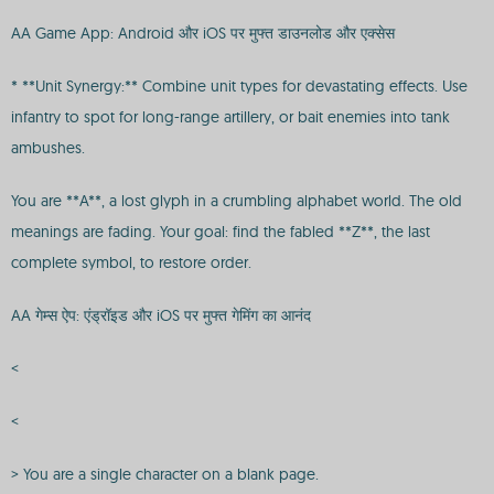
AA Game App: Android और iOS पर मुफ्त डाउनलोड और एक्सेस
* **Unit Synergy:** Combine unit types for devastating effects. Use
infantry to spot for long-range artillery, or bait enemies into tank
ambushes.
You are **A**, a lost glyph in a crumbling alphabet world. The old
meanings are fading. Your goal: find the fabled **Z**, the last
complete symbol, to restore order.
AA गेम्स ऐप: एंड्रॉइड और iOS पर मुफ्त गेमिंग का आनंद
<
<
> You are a single character on a blank page.