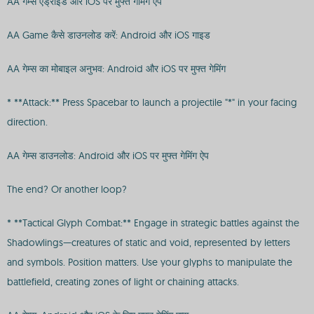
AA गेम्स एंड्रॉइड और iOS पर मुफ्त गेमिंग ऐप
AA Game कैसे डाउनलोड करें: Android और iOS गाइड
AA गेम्स का मोबाइल अनुभव: Android और iOS पर मुफ्त गेमिंग
* **Attack:** Press Spacebar to launch a projectile "*" in your facing
direction.
AA गेम्स डाउनलोड: Android और iOS पर मुफ्त गेमिंग ऐप
The end? Or another loop?
* **Tactical Glyph Combat:** Engage in strategic battles against the
Shadowlings—creatures of static and void, represented by letters
and symbols. Position matters. Use your glyphs to manipulate the
battlefield, creating zones of light or chaining attacks.