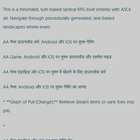
This is a minimalist, turn-based tactical RPG built entirely with ASCII
art. Navigate through procedurally generated, text-based
landscapes where every
AA गेम्स डाउनलोड करें: Android और iOS पर मुफ्त गेमिंग
AA Game: Android और iOS पर मुफ्त डाउनलोड और एक्सेस गाइड
AA गेम्स एंड्रॉइड और iOS पर मुफ्त में खेलने के लिए डाउनलोड करें
AA गेम्स: Android और iOS पर मुफ्त गेमिंग का आनंद
* **Glyph of Pull (Orange):** Retrieve distant items or yank foes into
pits.
<