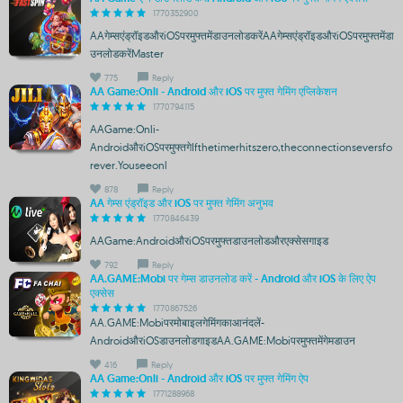
1770352900
AAगेम्सएंड्रॉइडऔरiOSपरमुफ्तमेंडाउनलोडकरेंAAगेम्सएंड्रॉइडऔरiOSपरमुफ्तमेंडा
उनलोडकरेंMaster
775
Reply
AA Game:Onli - Android और iOS पर मुफ्त गेमिंग एप्लिकेशन
1770794115
AAGame:Onli-
AndroidऔरiOSपरमुफ्तगेIfthetimerhitszero,theconnectionseversfo
rever.Youseeonl
878
Reply
AA गेम्स एंड्रॉइड और iOS पर मुफ्त गेमिंग अनुभव
1770846439
AAGame:AndroidऔरiOSपरमुफ्तडाउनलोडऔरएक्सेसगाइड
792
Reply
AA.GAME:Mobi पर गेम्स डाउनलोड करें - Android और iOS के लिए ऐप
एक्सेस
1770867526
AA.GAME:Mobiपरमोबाइलगेमिंगकाआनंदलें-
AndroidऔरiOSडाउनलोडगाइडAA.GAME:Mobiपरमुफ्तमेंगेमडाउन
416
Reply
AA Game:Onli - Android और iOS पर मुफ्त गेमिंग ऐप
1771288968