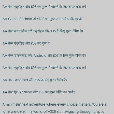
AA गेम्स एंड्रॉइड और iOS पर मुफ्त में खेलने के लिए डाउनलोड करें
AA Game: Android और iOS पर मुफ्त डाउनलोड और एक्सेस
AA गेम्स डाउनलोड करें: एंड्रॉइड और iOS के लिए मुफ्त गेमिंग ऐप
AA गेम्स एंड्रॉइड और iOS पर मुफ्त गे
AA गेम्स डाउनलोड करें: Android और iOS के लिए मुफ्त गेमिंग ऐप
AA गेम्स एंड्रॉइड और iOS पर मुफ्त में खेलने के लिए डाउनलोड करें
AA गेम्स: Android और iOS के लिए मुफ्त गेमिंग ऐप
AA गेम्स ऐप: Android और iOS पर मुफ्त गेमिंग का आनंद
A minimalist text adventure where every choice matters. You are a
lone wanderer in a world of ASCII art, navigating through cryptic