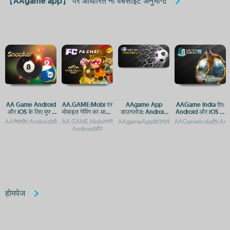
【AAgame app】 पर आधारित नौ वेबसाइट अनुभाग:
AA Game Android
AA.GAME:Mobi पर
AAgame App
AAGame India ऐप:
और iOS के लिए मुफ्त
मोबाइल गेमिंग का आनंद
डाउनलोड: Android
Android और iOS पर
डाउनलोड
लें - Android और
और iOS के लिए गेमिंग
डाउनलोड करें
AAगेम्सऐप:AndroidऔरiOSपरमुफ्तगेमिंगकाआनंदAAगेम्सऐप:AndroidऔरiOSपरमुफ्तगेमिंगकाआनंदAAग
AA.GAME:Mobiपरगेमिंगएप्सऔरAPKडाउनलोडकरें|AndroidऔरAppleप्ले
AAgameAppडाउनलोड:AndroidऔरiOSकेलिएगेमि
AAGameIndiaऐप:And
iOS के लिए एक्सेस
प्लेटफ़ॉर्म
Androidऔर
होमपेज