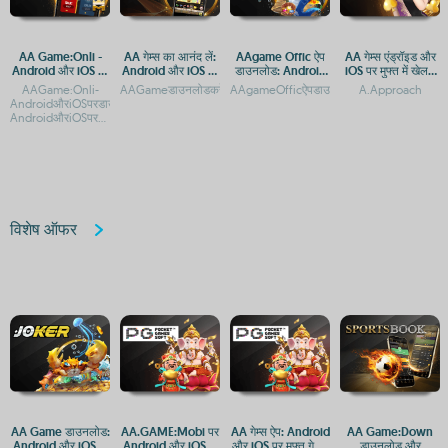
AA Game:Onli -
AA गेम्स का आनंद लें:
AAgame Offic ऐप
AA गेम्स एंड्रॉइड और
Android और iOS पर
Android और iOS पर
डाउनलोड: Android
iOS पर मुफ्त में खेलने
मुफ्त गेमिंग एप्लिकेशन
मुफ्त डाउनलोड
और iOS प्लेटफ़ॉर्म पर
के लिए
AAGame:Onli-
AAGameडाउनलोडकरें:AndroidऔरiOSकेलिएमुफ्तऐपएक्सेसAAगेम्सएंड्रॉइड
AAgameOfficऐपडाउनलोड:AndroidऔरiOSप्लेटफ
A.Approach
एक्सेस गाइड
AndroidऔरiOSपरडाउनलोडकरेंAAGame:Onli-
AndroidऔरiOSपरमुफ्तडाउनलोडAAGame:Onli-
A
विशेष ऑफर
AA Game डाउनलोड:
AA.GAME:Mobi पर
AA गेम्स ऐप: Android
AA Game:Down
Android और iOS के
Android और iOS के
और iOS पर मुफ्त गेमिंग
डाउनलोड और