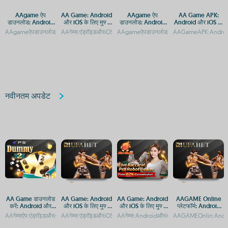
AAgame ऐप
AA Game: Android
AAgame ऐप
AA Game APK:
डाउनलोड: Android
और iOS के लिए मुफ्त
डाउनलोड: Android
Android और iOS पर
और iOS प्लेटफ़ॉर्म पर
डाउनलोड और प्ले
और iOS प्लेटफ़ॉर्म पर
डाउनलोड करें
AAgameऐपडाउनलोड:AndroidऔरiOSप्लेटफ़ॉर्मपरगेमिंगएक्सेसAAgameऐपडाउनलोड:AndroidऔरiO
AAगेम्स:एंड्रॉइडऔरiOSपरमुफ्तगेमिंगकाआनंदAAगेम्सडाउनलोड:एंड्रॉइडऔरiO
AAgameऐपडाउनलोड:AndroidऔरiOSप्लेटफ़ॉर्म
AAGameAPK:Android
गेमिंग एक्सेस
गेमिंग एक्सेस
नवीनतम अपडेट
AA Game डाउनलोड
AA Game: Android
AA Game: Android
AAGAME Online
करें: Android और
और iOS के लिए मुफ्त
और iOS के लिए मुफ्त
प्लेटफॉर्म: Android
iOS पर मुफ्त गेमिंग एप
डाउनलोड और गेमप्ले
डाउनलोड और एक्सेस
और iOS पर एक्सेस
AAगेम्सऐप:एंड्रॉइडऔरiOSपरमुफ्तगेमिंगकाआनंदAAGameAndroidऔरiOSपरमुफ्तमेंखेलनेकेलिएडाउ
AAगेम्स:एंड्रॉइडऔरiOSपरमुफ्तगेमिंगकाआनंदAAगेम्सडाउनलोडकरें:Androidऔ
AAगेम्स:AndroidऔरiOSकेलिएमुफ्तगेमिंगऐपAAगेम्
AAGAMEOnlin:Android
गाइड
गाइड