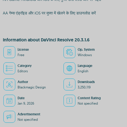
AA गेम्स एंड्रॉइड और iOS पर मुफ्त में खेलने के लिए डाउनलोड करें
Information about DaVinci Resolve 20.3.1.6
License
Op. System
Free
Windows
Category
Language
Editors
English
Author
Downloads
Blackmagic Design
3,250,119
Date
Content Rating
Jan 9, 2026
Not specified
Advertisement
Not specified