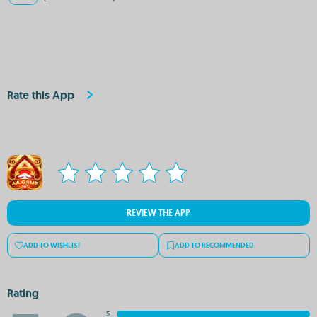
Rate this App
REVIEW THE APP
ADD TO WISHLIST
ADD TO RECOMMENDED
Rating
5