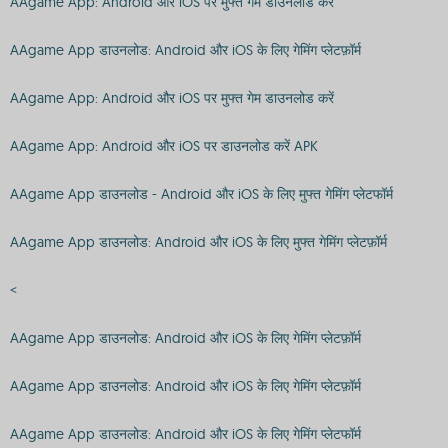
AAgame App: Android और iOS पर मुफ्त गेम डाउनलोड करें
AAgame App डाउनलोड: Android और iOS के लिए गेमिंग प्लेटफ़ॉर्म
AAgame App: Android और iOS पर मुफ्त गेम डाउनलोड करें
AAgame App: Android और iOS पर डाउनलोड करें APK
AAgame App डाउनलोड - Android और iOS के लिए मुफ्त गेमिंग प्लेटफॉर्म
AAgame App डाउनलोड: Android और iOS के लिए मुफ्त गेमिंग प्लेटफ़ॉर्म
<
AAgame App डाउनलोड: Android और iOS के लिए गेमिंग प्लेटफ़ॉर्म
AAgame App डाउनलोड: Android और iOS के लिए गेमिंग प्लेटफ़ॉर्म
AAgame App डाउनलोड: Android और iOS के लिए गेमिंग प्लेटफॉर्म