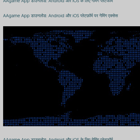
AAgame App डाउनलोड: Android और iOS के लिए गेमिंग प्लेटफॉर्म
AAgame App डाउनलोड: Android और iOS प्लेटफ़ॉर्म पर गेमिंग एक्सेस
AAgame App डाउनलोड: Android और iOS के लिए गेमिंग प्लेटफॉर्म