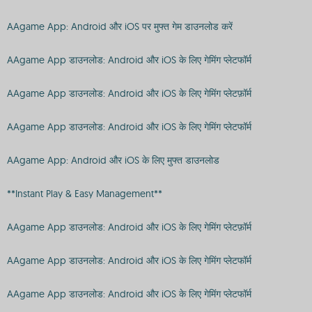
AAgame App: Android और iOS पर मुफ्त गेम डाउनलोड करें
AAgame App डाउनलोड: Android और iOS के लिए गेमिंग प्लेटफॉर्म
AAgame App डाउनलोड: Android और iOS के लिए गेमिंग प्लेटफ़ॉर्म
AAgame App डाउनलोड: Android और iOS के लिए गेमिंग प्लेटफॉर्म
AAgame App: Android और iOS के लिए मुफ्त डाउनलोड
**Instant Play & Easy Management**
AAgame App डाउनलोड: Android और iOS के लिए गेमिंग प्लेटफ़ॉर्म
AAgame App डाउनलोड: Android और iOS के लिए गेमिंग प्लेटफॉर्म
AAgame App डाउनलोड: Android और iOS के लिए गेमिंग प्लेटफॉर्म