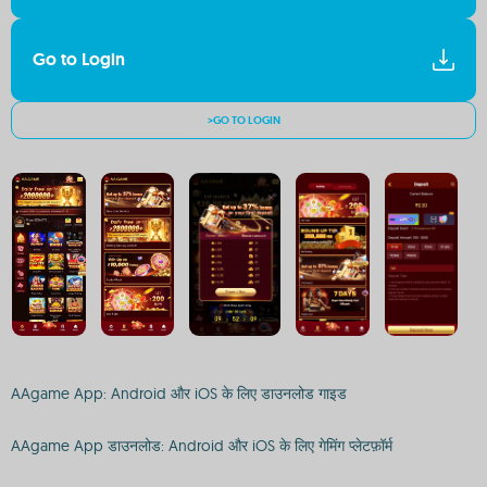
Go to Login
>GO TO LOGIN
AAgame App: Android और iOS के लिए डाउनलोड गाइड
AAgame App डाउनलोड: Android और iOS के लिए गेमिंग प्लेटफ़ॉर्म