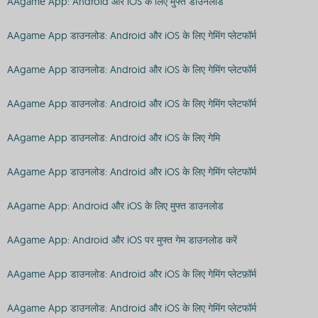
AAgame App: Android और iOS के लिए मुफ्त डाउनलोड
AAgame App डाउनलोड: Android और iOS के लिए गेमिंग प्लेटफॉर्म
AAgame App डाउनलोड: Android और iOS के लिए गेमिंग प्लेटफॉर्म
AAgame App डाउनलोड: Android और iOS के लिए गेमिंग प्लेटफॉर्म
AAgame App डाउनलोड: Android और iOS के लिए गेमि
AAgame App डाउनलोड: Android और iOS के लिए गेमिंग प्लेटफॉर्म
AAgame App: Android और iOS के लिए मुफ्त डाउनलोड
AAgame App: Android और iOS पर मुफ्त गेम डाउनलोड करें
AAgame App डाउनलोड: Android और iOS के लिए गेमिंग प्लेटफ़ॉर्म
AAgame App डाउनलोड: Android और iOS के लिए गेमिंग प्लेटफॉर्म