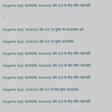
AAgame App डाउनलोड: Android और iOS के लिए गेमिंग प्लेटफॉर्म
<
AAgame App: Android और iOS पर मुफ्त गेम डाउनलोड करें
AAgame App: Android और iOS पर मुफ्त डाउनलोड
AAgame App डाउनलोड: Android और iOS के लिए गेमिंग प्लेटफॉर्म
AAgame App डाउनलोड: Android और iOS के लिए गेमिंग प्लेटफ़ॉर्म
AAgame App डाउनलोड: Android और iOS के लिए गेमिंग प्लेटफॉर्म
AAgame App: Android और iOS के लिए मुफ्त डाउनलोड
AAgame App डाउनलोड: Android और iOS के लिए गेमिंग प्लेटफॉर्म