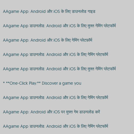
AAgame App: Android और iOS के लिए डाउनलोड गाइड
AAgame App डाउनलोड: Android और iOS के लिए मुफ्त गेमिंग प्लेटफॉर्म
AAgame App: Android और iOS के लिए गेमिंग प्लेटफ़ॉर्म
AAgame App डाउनलोड: Android और iOS के लिए गेमिंग प्लेटफॉर्म
AAgame App डाउनलोड: Android और iOS के लिए मुफ्त गेमिंग प्लेटफॉर्म
* **One-Click Play:** Discover a game you
AAgame App डाउनलोड: Android और iOS के लिए गेमिंग प्लेटफ़ॉर्म
AAgame App: Android और iOS पर मुफ्त गेम डाउनलोड करें
AAgame App डाउनलोड: Android और iOS के लिए गेमिंग प्लेटफॉर्म