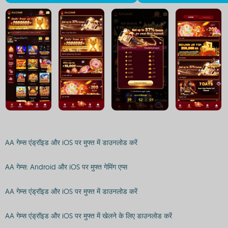
AA गेम्स एंड्रॉइड और iOS पर मुफ्त में डाउनलोड करें
AA गेम्स: Android और iOS पर मुफ्त गेमिंग एप्स
AA गेम्स एंड्रॉइड और iOS पर मुफ्त में डाउनलोड करें
AA गेम्स एंड्रॉइड और iOS पर मुफ्त में खेलने के लिए डाउनलोड करें