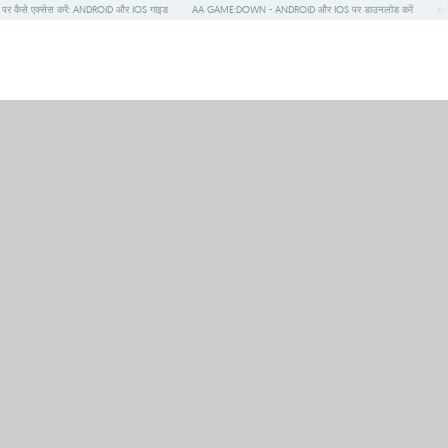
र कैसे एक्सेस करें: ANDROID और IOS गाइड
AA GAME:DOWN - ANDROID और IOS पर डाउनलोड करें
AA