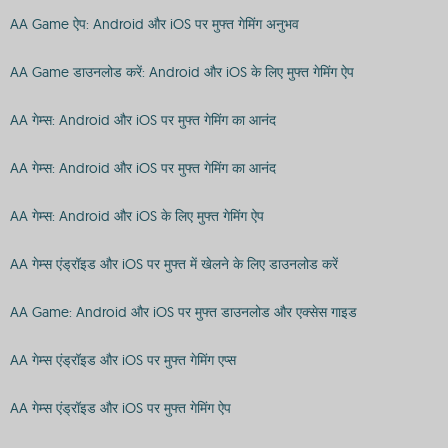
AA Game ऐप: Android और iOS पर मुफ्त गेमिंग अनुभव
AA Game डाउनलोड करें: Android और iOS के लिए मुफ्त गेमिंग ऐप
AA गेम्स: Android और iOS पर मुफ्त गेमिंग का आनंद
AA गेम्स: Android और iOS पर मुफ्त गेमिंग का आनंद
AA गेम्स: Android और iOS के लिए मुफ्त गेमिंग ऐप
AA गेम्स एंड्रॉइड और iOS पर मुफ्त में खेलने के लिए डाउनलोड करें
AA Game: Android और iOS पर मुफ्त डाउनलोड और एक्सेस गाइड
AA गेम्स एंड्रॉइड और iOS पर मुफ्त गेमिंग एप्स
AA गेम्स एंड्रॉइड और iOS पर मुफ्त गेमिंग ऐप