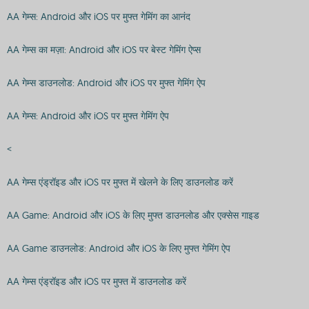
AA गेम्स: Android और iOS पर मुफ्त गेमिंग का आनंद
AA गेम्स का मज़ा: Android और iOS पर बेस्ट गेमिंग ऐप्स
AA गेम्स डाउनलोड: Android और iOS पर मुफ्त गेमिंग ऐप
AA गेम्स: Android और iOS पर मुफ्त गेमिंग ऐप
<
AA गेम्स एंड्रॉइड और iOS पर मुफ्त में खेलने के लिए डाउनलोड करें
AA Game: Android और iOS के लिए मुफ्त डाउनलोड और एक्सेस गाइड
AA Game डाउनलोड: Android और iOS के लिए मुफ्त गेमिंग ऐप
AA गेम्स एंड्रॉइड और iOS पर मुफ्त में डाउनलोड करें