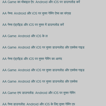
AA Game का मोबाइल ऐप: Android और iOS पर डाउनलोड करें
AA गेम्स: Android और iOS पर मुफ्त गेमिंग ऐप्स का संग्रह
AA गेम्स एंड्रॉइड और iOS पर मुफ्त में डाउनलोड करें
AA Game: Android और iOS के ल
AA Game: Android और iOS पर मुफ्त डाउनलोड और एक्सेस गाइड
AA गेम्स एंड्रॉइड और iOS पर मुफ्त गेमिंग का आनंद
AA Game: Android और iOS पर मुफ्त डाउनलोड और एक्सेस गाइड
AA Game: Android और iOS पर मुफ्त डाउनलोड और एक्सेस
AA Game एप्प डाउनलोड: Android और iOS पर मुफ्त गेमिंग
AA गेम्स डाउनलोड: Android और iOS के लिए मुफ्त गेमिंग एप