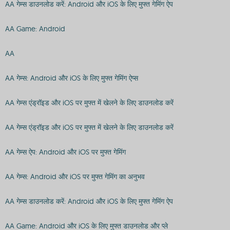
AA गेम्स डाउनलोड करें: Android और iOS के लिए मुफ्त गेमिंग ऐप
AA Game: Android
AA
AA गेम्स: Android और iOS के लिए मुफ्त गेमिंग ऐप्स
AA गेम्स एंड्रॉइड और iOS पर मुफ्त में खेलने के लिए डाउनलोड करें
AA गेम्स एंड्रॉइड और iOS पर मुफ्त में खेलने के लिए डाउनलोड करें
AA गेम्स ऐप: Android और iOS पर मुफ्त गेमिंग
AA गेम्स: Android और iOS पर मुफ्त गेमिंग का अनुभव
AA गेम्स डाउनलोड करें: Android और iOS के लिए मुफ्त गेमिंग ऐप
AA Game: Android और iOS के लिए मुफ्त डाउनलोड और प्ले