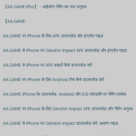
【AA.GAME:iPho】 - आईफोन गेमिंग का नया अनुभव
【AA.GAME:
AA.GAME पर iPhone के लिए APK डाउनलोड और इंस्टॉल गाइड
AA.GAME से iPhone पर Genshin Impact APK डाउनलोड और इंस्टॉल गाइड
AA.GAME से iPhone पर APK फ़ाइलें कैसे डाउनलोड करें
AA.GAME पर iPhone के लिए Android ऐप्स कैसे डाउनलोड करें
AA.GAME iPhone ऐप डाउनलोड: Android और iOS प्लेटफ़ॉर्म पर गेमिंग एक्सेस
AA.GAME पर iPhone के लिए Genshin Impact APK डाउनलोड और गेमिंग अनुभव
AA.GAME से iPhone पर Genshin Impact डाउनलोड करें: आसान गाइड