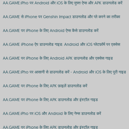
AA.GAME:iPho पर Android और iOS के लिए मुफ्त ऐप्स और APK डाउनलोड करें
AA.GAME से iPhone पर Genshin Impact डाउनलोड और प्ले करने का तरीका
AA.GAME पर iPhone के लिए Android ऐप्स कैसे डाउनलोड करें
AA.GAME iPhone ऐप डाउनलोड गाइड: Android और iOS प्लेटफ़ॉर्म पर एक्सेस
AA.GAME पर iPhone के लिए Android APK डाउनलोड और एक्सेस गाइड
AA.GAME:iPho पर आसानी से डाउनलोड करें - Android और iOS के लिए पूरी गाइड
AA.GAME पर iPhone के लिए APK फ़ाइलें डाउनलोड करें
AA.GAME पर iPhone के लिए APK डाउनलोड और इंस्टॉल गाइड
AA.GAME:iPho पर iOS और Android के लिए गेम्स डाउनलोड करें
AA.GAME पर iPhone के लिए APK डाउनलोड और इंस्टॉल गाइड