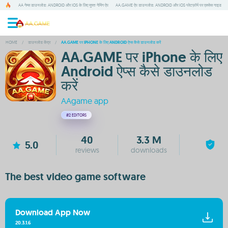
AA गेम्स डाउनलोड: ANDROID और IOS के लिए मुफ्त गेमिंग ऐप
AA.GAME ऐप डाउनलोड: ANDROID और IOS प्लेटफ़ॉर्म पर एक्सेस गाइड
HOME
/
डाउनलोड केंद्र
/
AA.GAME पर IPHONE के लिए ANDROID ऐप्स कैसे डाउनलोड करें
AA.GAME पर iPhone के लिए
Android ऐप्स कैसे डाउनलोड
करें
AAgame app
#2
EDITORS
40
3.3 M
5.0
reviews
downloads
The best video game software
Download App Now
20.3.1.6