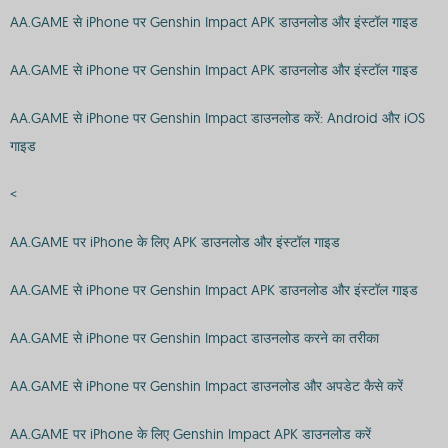
AA.GAME से iPhone पर Genshin Impact APK डाउनलोड और इंस्टॉल गाइड
AA.GAME से iPhone पर Genshin Impact APK डाउनलोड और इंस्टॉल गाइड
AA.GAME से iPhone पर Genshin Impact डाउनलोड करें: Android और iOS
गाइड
<
AA.GAME पर iPhone के लिए APK डाउनलोड और इंस्टॉल गाइड
AA.GAME से iPhone पर Genshin Impact APK डाउनलोड और इंस्टॉल गाइड
AA.GAME से iPhone पर Genshin Impact डाउनलोड करने का तरीका
AA.GAME से iPhone पर Genshin Impact डाउनलोड और अपडेट कैसे करें
AA.GAME पर iPhone के लिए Genshin Impact APK डाउनलोड करें