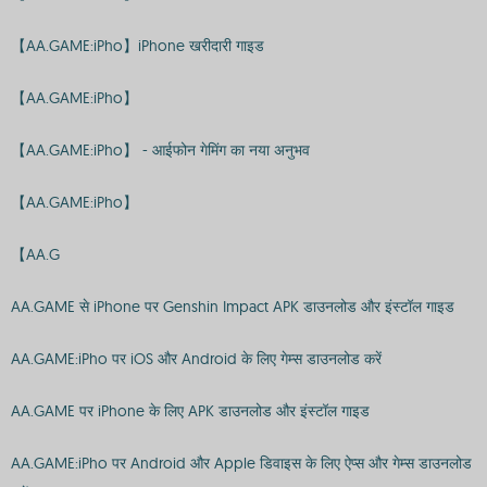
【AA.GAME:iPho】iPhone खरीदारी गाइड
【AA.GAME:iPho】
【AA.GAME:iPho】 - आईफोन गेमिंग का नया अनुभव
【AA.GAME:iPho】
【AA.G
AA.GAME से iPhone पर Genshin Impact APK डाउनलोड और इंस्टॉल गाइड
AA.GAME:iPho पर iOS और Android के लिए गेम्स डाउनलोड करें
AA.GAME पर iPhone के लिए APK डाउनलोड और इंस्टॉल गाइड
AA.GAME:iPho पर Android और Apple डिवाइस के लिए ऐप्स और गेम्स डाउनलोड