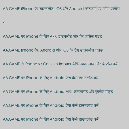
AA.GAME iPhone ऐप डाउनलोड: iOS और Android प्लेटफॉर्म पर गेमिंग एक्सेस
<
AA.GAME पर iPhone के लिए APK डाउनलोड और गेम एक्सेस गाइड
AA.GAME iPhone ऐप: Android और iOS के लिए डाउनलोड गाइड
AA.GAME से iPhone पर Genshin Impact APK डाउनलोड और इंस्टॉल करें
AA.GAME पर iPhone के लिए Android ऐप्स कैसे डाउनलोड करें
AA.GAME पर iPhone के लिए Android APK डाउनलोड और एक्सेस गाइड
AA.GAME पर iPhone के लिए Android ऐप्स कैसे डाउनलोड करें
AA.GAME पर iPhone के लिए Android ऐप्स कैसे डाउनलोड करें