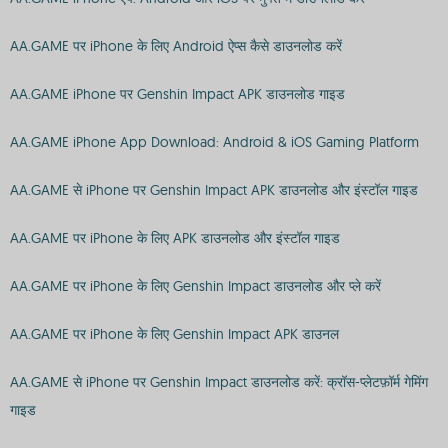
AA.GAME पर iPhone के लिए Android ऐप्स कैसे डाउनलोड करें
AA.GAME iPhone पर Genshin Impact APK डाउनलोड गाइड
AA.GAME iPhone App Download: Android & iOS Gaming Platform
AA.GAME से iPhone पर Genshin Impact APK डाउनलोड और इंस्टॉल गाइड
AA.GAME पर iPhone के लिए APK डाउनलोड और इंस्टॉल गाइड
AA.GAME पर iPhone के लिए Genshin Impact डाउनलोड और प्ले करें
AA.GAME पर iPhone के लिए Genshin Impact APK डाउनल
AA.GAME से iPhone पर Genshin Impact डाउनलोड करें: क्रॉस-प्लेटफ़ॉर्म गेमिंग
गाइड