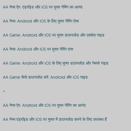
AA गेम्स ऐप: एंड्रॉइड और iOS पर मुफ्त गेमिंग का आनंद
AA गेम्स: Android और iOS के लिए मुफ्त गेमिंग ऐप्स
AA Game: Android और iOS पर मुफ्त डाउनलोड और एक्सेस गाइड
AA गेम्स: Android और iOS पर मुफ्त गेमिंग एप्स
AA Game: Android और iOS के लिए मुफ्त डाउनलोड और गेमप्ले गाइड
AA Game कैसे डाउनलोड करें: Android और iOS गाइड
<
AA गेम्स ऐप: Android और iOS पर मुफ्त गेमिंग का आनंद
AA गेम्स एंड्रॉइड और iOS पर मुफ्त में डाउनलोड करने के लिए उपलब्ध हैं