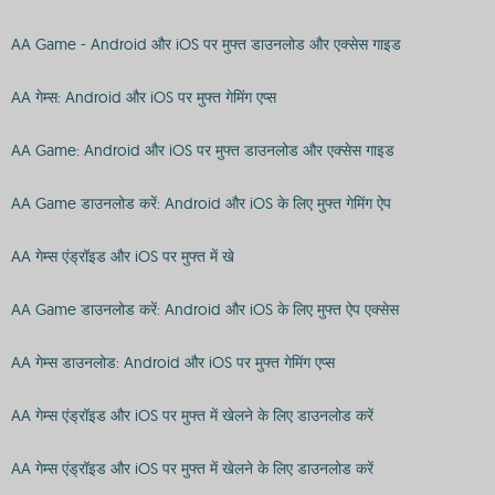
AA Game - Android और iOS पर मुफ्त डाउनलोड और एक्सेस गाइड
AA गेम्स: Android और iOS पर मुफ्त गेमिंग एप्स
AA Game: Android और iOS पर मुफ्त डाउनलोड और एक्सेस गाइड
AA Game डाउनलोड करें: Android और iOS के लिए मुफ्त गेमिंग ऐप
AA गेम्स एंड्रॉइड और iOS पर मुफ्त में खे
AA Game डाउनलोड करें: Android और iOS के लिए मुफ्त ऐप एक्सेस
AA गेम्स डाउनलोड: Android और iOS पर मुफ्त गेमिंग एप्स
AA गेम्स एंड्रॉइड और iOS पर मुफ्त में खेलने के लिए डाउनलोड करें
AA गेम्स एंड्रॉइड और iOS पर मुफ्त में खेलने के लिए डाउनलोड करें