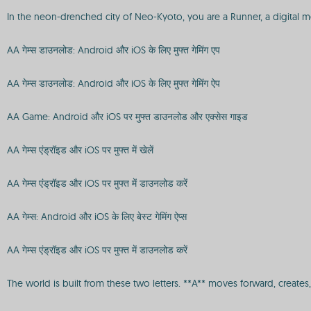
In the neon-drenched city of Neo-Kyoto, you are a Runner, a digital me
AA गेम्स डाउनलोड: Android और iOS के लिए मुफ्त गेमिंग एप
AA गेम्स डाउनलोड: Android और iOS के लिए मुफ्त गेमिंग ऐप
AA Game: Android और iOS पर मुफ्त डाउनलोड और एक्सेस गाइड
AA गेम्स एंड्रॉइड और iOS पर मुफ्त में खेलें
AA गेम्स एंड्रॉइड और iOS पर मुफ्त में डाउनलोड करें
AA गेम्स: Android और iOS के लिए बेस्ट गेमिंग ऐप्स
AA गेम्स एंड्रॉइड और iOS पर मुफ्त में डाउनलोड करें
The world is built from these two letters. **A** moves forward, creates