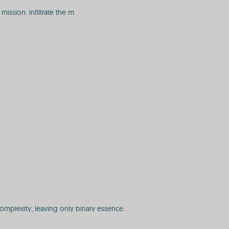
ission: infiltrate the m
complexity, leaving only binary essence.