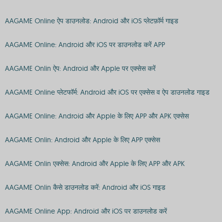
AAGAME Online ऐप डाउनलोड: Android और iOS प्लेटफ़ॉर्म गाइड
AAGAME Online: Android और iOS पर डाउनलोड करें APP
AAGAME Onlin ऐप: Android और Apple पर एक्सेस करें
AAGAME Online प्लेटफॉर्म: Android और iOS पर एक्सेस व ऐप डाउनलोड गाइड
AAGAME Online: Android और Apple के लिए APP और APK एक्सेस
AAGAME Onlin: Android और Apple के लिए APP एक्सेस
AAGAME Onlin एक्सेस: Android और Apple के लिए APP और APK
AAGAME Onlin कैसे डाउनलोड करें: Android और iOS गाइड
AAGAME Online App: Android और iOS पर डाउनलोड करें