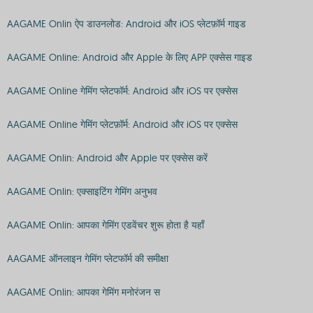
AAGAME Onlin ऐप डाउनलोड: Android और iOS प्लेटफ़ॉर्म गाइड
AAGAME Online: Android और Apple के लिए APP एक्सेस गाइड
AAGAME Online गेमिंग प्लेटफॉर्म: Android और iOS पर एक्सेस
AAGAME Online गेमिंग प्लेटफ़ॉर्म: Android और iOS पर एक्सेस
AAGAME Onlin: Android और Apple पर एक्सेस करें
AAGAME Onlin: एक्साइटिंग गेमिंग अनुभव
AAGAME Onlin: आपका गेमिंग एडवेंचर शुरू होता है यहाँ
AAGAME ऑनलाइन गेमिंग प्लेटफॉर्म की समीक्षा
AAGAME Onlin: आपका गेमिंग मनोरंजन स