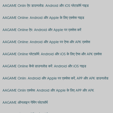
AAGAME Onlin ऐप डाउनलोड: Android और iOS प्लेटफ़ॉर्म गाइड
AAGAME Online: Android और Apple के लिए एक्सेस गाइड
AAGAME Online ऐप: Android और Apple पर एक्सेस करें
AAGAME Online: Android और Apple पर ऐप्स और APK एक्सेस
AAGAME Online प्लेटफ़ॉर्म: Android और iOS के लिए ऐप्स और APK एक्सेस
AAGAME Online कैसे डाउनलोड करें: Android और iOS गाइड
AAGAME Onlin: Android और Apple पर एक्सेस करें, APP और APK डाउनलोड
AAGAME Onlin एक्सेस: Android और Apple के लिए APP और APK
AAGAME ऑनलाइन गेमिंग प्लेटफॉर्म