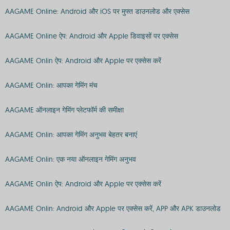
AAGAME Online: Android और iOS पर मुफ्त डाउनलोड और एक्सेस
AAGAME Online ऐप: Android और Apple डिवाइसों पर एक्सेस
AAGAME Onlin ऐप: Android और Apple पर एक्सेस करें
AAGAME Onlin: आपका गेमिंग मंच
AAGAME ऑनलाइन गेमिंग प्लेटफॉर्म की समीक्षा
AAGAME Onlin: आपका गेमिंग अनुभव बेहतर बनाएं
AAGAME Onlin: एक नया ऑनलाइन गेमिंग अनुभव
AAGAME Onlin ऐप: Android और Apple पर एक्सेस करें
AAGAME Onlin: Android और Apple पर एक्सेस करें, APP और APK डाउनलोड