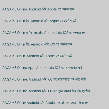
AAGAME Online: Android और Apple पर एक्सेस करें
AAGAME Onlin ऐप: Android और Apple पर एक्सेस करें
AAGAME Onlin गेमिंग प्लेटफ़ॉर्म: Android और iOS पर एक्सेस करें
AAGAME Onlin ऐप: Android और iOS पर एक्सेस करें
AAGAME Onlin: Android और Apple पर एक्सेस करें
AAGAME Online App: Android और iOS पर डाउनलोड करें
AAGAME Online: Android और iOS पर डाउनलोड करें और खेलें
AAGAME Online: Android और iOS पर मुफ्त डाउनलोड और एक्सेस
AAGAME Onlin: Android और Apple प्लेटफ़ॉर्म पर एक्सेस कैसे करें