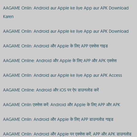
AAGAME Onlin: Android aur Apple ke liye App aur APK Download
Karen
AAGAME Onlin: Android aur Apple ke liye App aur APK Download
AAGAME Onlin: Android और Apple के लिए APP एक्सेस गाइड
AAGAME Online: Android और Apple के लिए APP और APK एक्सेस
AAGAME Onlin: Android aur Apple ke liye App aur APK Access
AAGAME Online: Android और iOS पर ऐप डाउनलोड करें
AAGAME Onlin एक्सेस करें: Android और Apple के लिए APP और APK
AAGAME Onlin: Android और Apple के लिए APP डाउनलोड गाइड
AAGAME Onlin: Android और Apple पर एक्सेस करें, APP और APK डाउनलोड