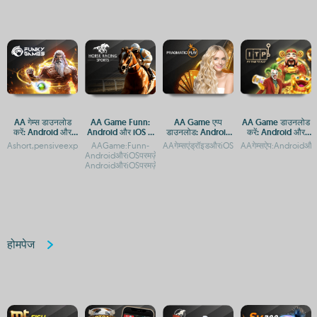
AA गेम्स डाउनलोड
AA Game Funn:
AA Game एप्प
AA Game डाउनलोड
करें: Android और
Android और iOS के
डाउनलोड: Android
करें: Android और
iOS के लिए मुफ्त गेमिंग
लिए मुफ्त डाउनलोड
और iOS पर मुफ्त गेमिंग
iOS के लिए मुफ्त गेमिंग
Ashort,pensiveexperienceaboutlanguage,legacy,andthepowerofaAAगेम्स:Androidऔर
AAGame:Funn-
AAगेम्सएंड्रॉइडऔरiOSपरमुफ्तमेंडाउनलोडकरनेकेल
AAगेम्सऐप:AndroidऔरiO
ऐप
एक्सेस
ऐप
AndroidऔरiOSपरमज़ेदारगेमिंगअनुभवAAGame:Funn-
AndroidऔरiOSपरमज़ेदारगेमिंगअनुभव
होमपेज