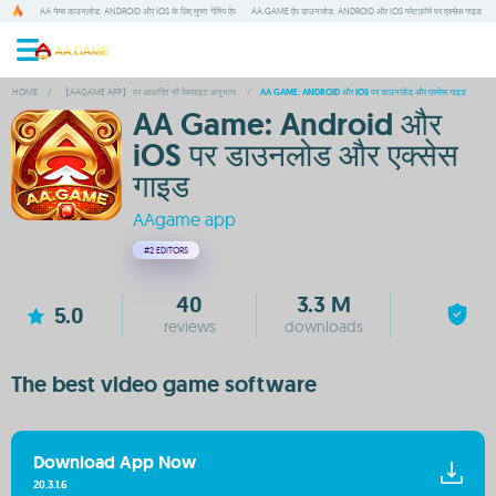
AA गेम्स डाउनलोड: ANDROID और IOS के लिए मुफ्त गेमिंग ऐप
AA.GAME ऐप डाउनलोड: ANDROID और IOS प्लेटफ़ॉर्म पर एक्सेस गाइड
HOME
/
【AAGAME APP】 पर आधारित नौ वेबसाइट अनुभाग:
/
AA GAME: ANDROID और IOS पर डाउनलोड और एक्सेस गाइड
AA Game: Android और
iOS पर डाउनलोड और एक्सेस
गाइड
AAgame app
#2
EDITORS
40
3.3 M
5.0
reviews
downloads
The best video game software
Download App Now
20.3.1.6