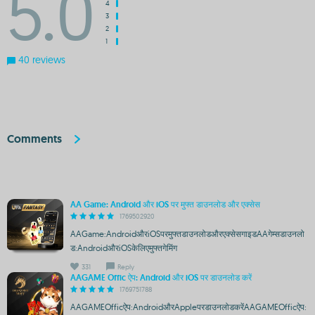
5.0
4
3
2
1
40 reviews
Comments
AA Game: Android और iOS पर मुफ्त डाउनलोड और एक्सेस
1769502920
AAGame:AndroidऔरiOSपरमुफ्तडाउनलोडऔरएक्सेसगाइडAAगेम्सडाउनलो
ड:AndroidऔरiOSकेलिएमुफ्तगेमिंग
331
Reply
AAGAME Offic ऐप: Android और iOS पर डाउनलोड करें
1769751788
AAGAMEOfficऐप:AndroidऔरAppleपरडाउनलोडकरेंAAGAMEOfficऐप: