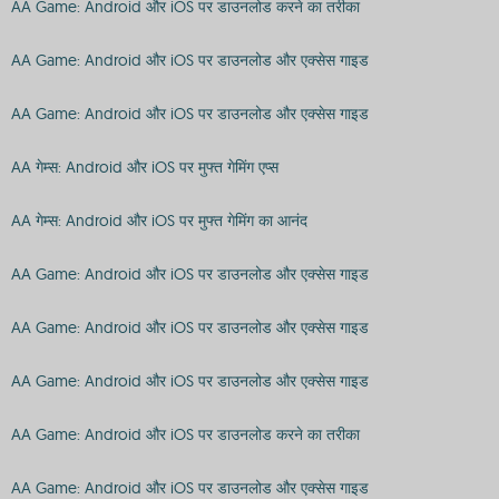
AA Game: Android और iOS पर डाउनलोड करने का तरीका
AA Game: Android और iOS पर डाउनलोड और एक्सेस गाइड
AA Game: Android और iOS पर डाउनलोड और एक्सेस गाइड
AA गेम्स: Android और iOS पर मुफ्त गेमिंग एप्स
AA गेम्स: Android और iOS पर मुफ्त गेमिंग का आनंद
AA Game: Android और iOS पर डाउनलोड और एक्सेस गाइड
AA Game: Android और iOS पर डाउनलोड और एक्सेस गाइड
AA Game: Android और iOS पर डाउनलोड और एक्सेस गाइड
AA Game: Android और iOS पर डाउनलोड करने का तरीका
AA Game: Android और iOS पर डाउनलोड और एक्सेस गाइड