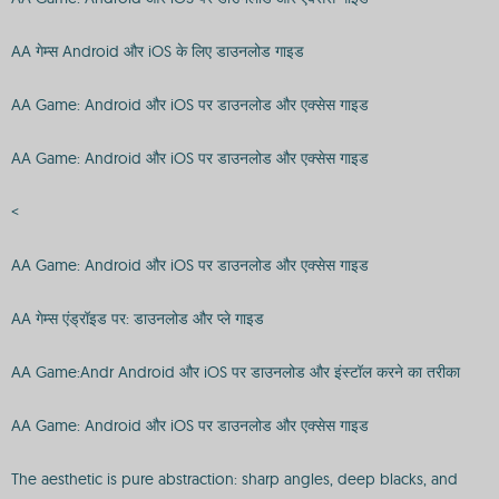
AA गेम्स Android और iOS के लिए डाउनलोड गाइड
AA Game: Android और iOS पर डाउनलोड और एक्सेस गाइड
AA Game: Android और iOS पर डाउनलोड और एक्सेस गाइड
<
AA Game: Android और iOS पर डाउनलोड और एक्सेस गाइड
AA गेम्स एंड्रॉइड पर: डाउनलोड और प्ले गाइड
AA Game:Andr Android और iOS पर डाउनलोड और इंस्टॉल करने का तरीका
AA Game: Android और iOS पर डाउनलोड और एक्सेस गाइड
The aesthetic is pure abstraction: sharp angles, deep blacks, and