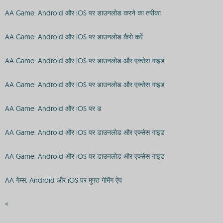
AA Game: Android और iOS पर डाउनलोड करने का तरीका
AA Game: Android और iOS पर डाउनलोड कैसे करें
AA Game: Android और iOS पर डाउनलोड और एक्सेस गाइड
AA Game: Android और iOS पर डाउनलोड और एक्सेस गाइड
AA Game: Android और iOS पर ड
AA Game: Android और iOS पर डाउनलोड और एक्सेस गाइड
AA Game: Android और iOS पर डाउनलोड और एक्सेस गाइड
AA गेम्स: Android और iOS पर मुफ्त गेमिंग ऐप
<