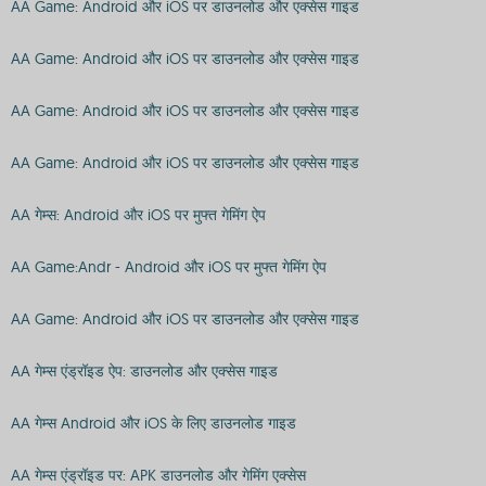
AA Game: Android और iOS पर डाउनलोड और एक्सेस गाइड
AA Game: Android और iOS पर डाउनलोड और एक्सेस गाइड
AA Game: Android और iOS पर डाउनलोड और एक्सेस गाइड
AA Game: Android और iOS पर डाउनलोड और एक्सेस गाइड
AA गेम्स: Android और iOS पर मुफ्त गेमिंग ऐप
AA Game:Andr - Android और iOS पर मुफ्त गेमिंग ऐप
AA Game: Android और iOS पर डाउनलोड और एक्सेस गाइड
AA गेम्स एंड्रॉइड ऐप: डाउनलोड और एक्सेस गाइड
AA गेम्स Android और iOS के लिए डाउनलोड गाइड
AA गेम्स एंड्रॉइड पर: APK डाउनलोड और गेमिंग एक्सेस