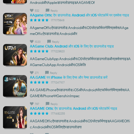
AndroidऔरAppleडाउनलोडगाइडAAGAMEOf
532
Reply
AAgame Offic ऐप डाउनलोड: Android और iOS प्लेटफ़ॉर्म पर एक्सेस गाइड
1771175848
AAgameOfficऐपडाउनलोड:AndroidऔरiOSप्लेटफ़ॉर्मपरगेमिंगएक्सेसAAga
meOfficऐपडाउनलोड:Androidऔर
1020
Reply
AAGame Club: Android और iOS के लिए ऐप डाउनलोड गाइड
1771229620
AAGameClubApp:AndroidऔरiOSप्लेटफ़ॉर्मपरडाउनलोडऔरएक्सेसगाइडA
AGameClubApp:AndroidऔरiOSकेलि
271
Reply
AA.GAME पर iPhone के लिए ऐप्स और गेम्स डाउनलोड करें
1771247107
AA.GAMEiPhoneऐपडाउनलोड:iOSऔरAndroidप्लेटफॉर्मपरगेमिंगएक्सेसAA.
GAMEसेiPhoneपरGenshinImpac
797
Reply
AAGAME Offic ऐप डाउनलोड: Android और iOS प्लेटफ़ॉर्म गाइड
1771482255
AAGAMEOfficऐपडाउनलोड:AndroidऔरiOSप्लेटफ़ॉर्मगाइडAAGAMEOffi
c:AndroidऔरiOSकेलिएऐपडाउनलोडगा