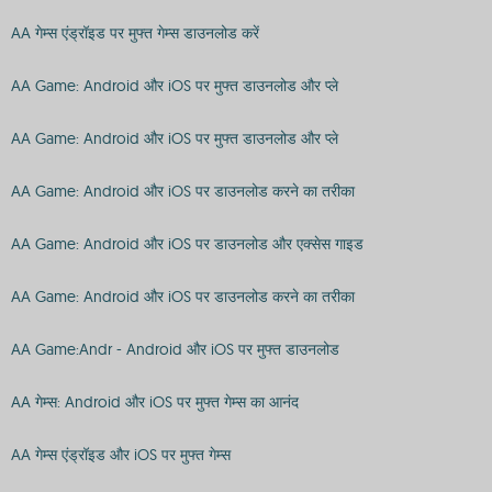
AA गेम्स एंड्रॉइड पर मुफ्त गेम्स डाउनलोड करें
AA Game: Android और iOS पर मुफ्त डाउनलोड और प्ले
AA Game: Android और iOS पर मुफ्त डाउनलोड और प्ले
AA Game: Android और iOS पर डाउनलोड करने का तरीका
AA Game: Android और iOS पर डाउनलोड और एक्सेस गाइड
AA Game: Android और iOS पर डाउनलोड करने का तरीका
AA Game:Andr - Android और iOS पर मुफ्त डाउनलोड
AA गेम्स: Android और iOS पर मुफ्त गेम्स का आनंद
AA गेम्स एंड्रॉइड और iOS पर मुफ्त गेम्स