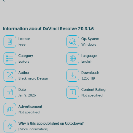
<
Information about DaVinci Resolve 20.3.1.6
License
Op. System
Free
Windows
Category
Language
Editors
English
Author
Downloads
Blackmagic Design
3,250,119
Date
Content Rating
Jan 9, 2026
Not specified
Advertisement
Not specified
Why is this app published on Uptodown?
(More information)