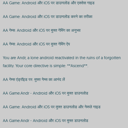
AA Game: Android और iOS पर डाउनलोड और एक्सेस गाइड
AA Game: Android और iOS पर डाउनलोड करने का तरीका
AA गेम्स: Android और iOS पर मुफ्त गेमिंग का अनुभव
AA गेम्स: Android और iOS पर मुफ्त गेमिंग ऐप
You are Andr, a lone android reactivated in the ruins of a forgotten
facility. Your core directive is simple: **Ascend**.
AA गेम्स एंड्रॉइड पर: मुफ्त गेम्स का आनंद लें
AA Game:Andr - Android और iOS पर मुफ्त डाउनलोड
AA Game: Android और iOS पर मुफ्त डाउनलोड और गेमप्ले गाइड
AA Game:Andr - Android और iOS पर मुफ्त डाउनलोड