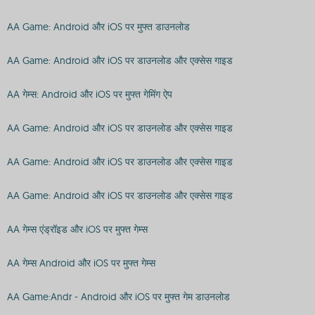
AA Game: Android और iOS पर मुफ्त डाउनलोड
AA Game: Android और iOS पर डाउनलोड और एक्सेस गाइड
AA गेम्स: Android और iOS पर मुफ्त गेमिंग ऐप
AA Game: Android और iOS पर डाउनलोड और एक्सेस गाइड
AA Game: Android और iOS पर डाउनलोड और एक्सेस गाइड
AA Game: Android और iOS पर डाउनलोड और एक्सेस गाइड
AA गेम्स एंड्रॉइड और iOS पर मुफ्त गेम्स
AA गेम्स Android और iOS पर मुफ्त गेम्स
AA Game:Andr - Android और iOS पर मुफ्त गेम डाउनलोड