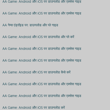
AA Game: Android और iOS पर डाउनलोड और एक्सेस गाइड
AA Game: Android और iOS पर डाउनलोड और एक्सेस गाइड
AA गेम्स एंड्रॉइड पर: डाउनलोड और प्ले गाइड
AA Game: Android और iOS पर डाउनलोड और प्ले करें
AA Game: Android और iOS पर डाउनलोड और एक्सेस गाइड
AA Game: Android और iOS पर डाउनलोड और एक्सेस गाइड
AA Game: Android और iOS पर डाउनलोड कैसे करें
AA Game: Android और iOS पर डाउनलोड और एक्सेस गाइड
AA Game: Android और iOS पर डाउनलोड और एक्सेस गाइड
AA Game: Android और iOS पर डाउनलोड करें