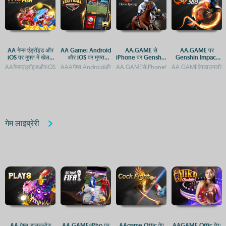
AA गेम्स एंड्रॉइड और
AA Game: Android
AA.GAME से
AA.GAME पर
iOS पर मुफ्त में खेलने
और iOS पर मुफ्त
iPhone पर Genshin
Genshin Impact
के लिए डाउनलोड करें
डाउनलोड और एक्सेस
Impact डाउनलोड
APK डाउनलोड और
AAगेम्सएंड्रॉइडऔरiOSपरमुफ्तमेंडाउनलोडकरेंAAGame:AndroidऔरiOSपरमुफ्तडाउनलोडऔरएक्से
AAAगेम्स:AndroidऔरiOSकेलिएमुफ्तगेमिंगऐपAAगेम्सएंड्रॉइडऔरiOSपरमुफ्
AA.GAMEसेiPhoneपरGenshinImpactAPKडा
AA.GAMEऐपडाउनलोड:A
गाइड
करने का तरीका
गेम एक्सेस गाइड
गेम लाइब्रेरी
AA गेम्स डाउनलोड
AA.GAME:iPho पर
AAgame Offic ऐप
AAGAME Offic ऐप: