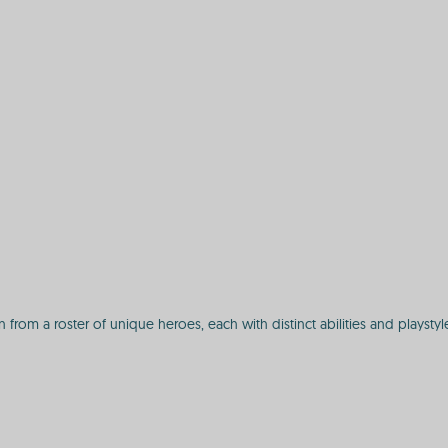
rom a roster of unique heroes, each with distinct abilities and playstyl