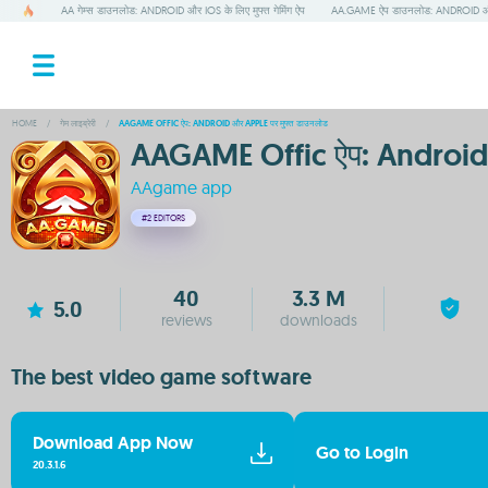
AA गेम्स डाउनलोड: ANDROID और IOS के लिए मुफ्त गेमिंग ऐप
AA.GAME ऐप डाउनलोड: ANDROID और IO
HOME
/
गेम लाइब्रेरी
/
AAGAME OFFIC ऐप: ANDROID और APPLE पर मुफ्त डाउनलोड
AAGAME Offic ऐप: Android 
AAgame app
#2
EDITORS
40
3.3 M
5.0
reviews
downloads
The best video game software
Download App Now
Go to Login
20.3.1.6