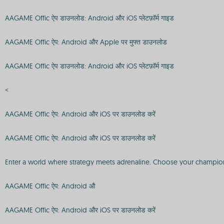
AAGAME Offic ऐप डाउनलोड: Android और iOS प्लेटफ़ॉर्म गाइड
AAGAME Offic ऐप: Android और Apple पर मुफ्त डाउनलोड
AAGAME Offic ऐप डाउनलोड: Android और iOS प्लेटफ़ॉर्म गाइड
<
AAGAME Offic ऐप: Android और iOS पर डाउनलोड करें
AAGAME Offic ऐप: Android और iOS पर डाउनलोड करें
Enter a world where strategy meets adrenaline. Choose your champion f
AAGAME Offic ऐप: Android औ
AAGAME Offic ऐप: Android और iOS पर डाउनलोड करें