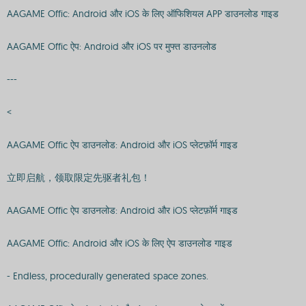
AAGAME Offic: Android और iOS के लिए ऑफिशियल APP डाउनलोड गाइड
AAGAME Offic ऐप: Android और iOS पर मुफ्त डाउनलोड
---
<
AAGAME Offic ऐप डाउनलोड: Android और iOS प्लेटफ़ॉर्म गाइड
立即启航，领取限定先驱者礼包！
AAGAME Offic ऐप डाउनलोड: Android और iOS प्लेटफ़ॉर्म गाइड
AAGAME Offic: Android और iOS के लिए ऐप डाउनलोड गाइड
- Endless, procedurally generated space zones.