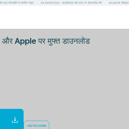
S प्लेटफ़ॉर्म पर एक्सेस गाइड
AA GAME:ONLI - ANDROID और IOS पर डाउनलोड करें
AA.GAME मोबाइल प
और Apple पर मुफ्त डाउनलोड
>GO TO LOGIN