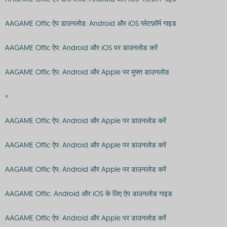
AAGAME Offic ऐप डाउनलोड: Android और iOS प्लेटफ़ॉर्म गाइड
AAGAME Offic ऐप: Android और iOS पर डाउनलोड करें
AAGAME Offic ऐप: Android और Apple पर मुफ्त डाउनलोड
<
AAGAME Offic ऐप: Android और Apple पर डाउनलोड करें
AAGAME Offic ऐप: Android और Apple पर डाउनलोड करें
AAGAME Offic ऐप: Android और Apple पर डाउनलोड करें
AAGAME Offic: Android और iOS के लिए ऐप डाउनलोड गाइड
AAGAME Offic ऐप: Android और Apple पर डाउनलोड करें