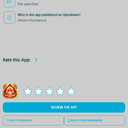
Not specified
Why is this app published on Uptodown?
(More information)
Rate this App
REVIEW THE APP
ADD TO WISHLIST
ADD TO RECOMMENDED