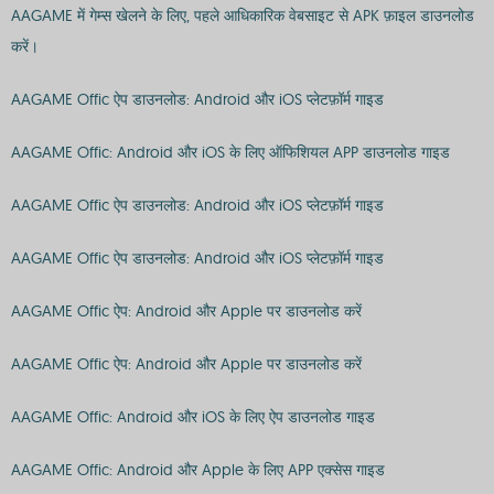
AAGAME में गेम्स खेलने के लिए, पहले आधिकारिक वेबसाइट से APK फ़ाइल डाउनलोड
करें।
AAGAME Offic ऐप डाउनलोड: Android और iOS प्लेटफ़ॉर्म गाइड
AAGAME Offic: Android और iOS के लिए ऑफिशियल APP डाउनलोड गाइड
AAGAME Offic ऐप डाउनलोड: Android और iOS प्लेटफ़ॉर्म गाइड
AAGAME Offic ऐप डाउनलोड: Android और iOS प्लेटफ़ॉर्म गाइड
AAGAME Offic ऐप: Android और Apple पर डाउनलोड करें
AAGAME Offic ऐप: Android और Apple पर डाउनलोड करें
AAGAME Offic: Android और iOS के लिए ऐप डाउनलोड गाइड
AAGAME Offic: Android और Apple के लिए APP एक्सेस गाइड