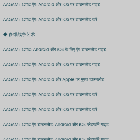
AAGAME Offic ऐप: Android और iOS पर डाउनलोड गाइड
AAGAME Offic ऐप: Android और iOS पर डाउनलोड करें
◆ 多维战争艺术
AAGAME Offic: Android और iOS के लिए ऐप डाउनलोड गाइड
AAGAME Offic ऐप: Android और iOS पर डाउनलोड गाइड
AAGAME Offic ऐप: Android और Apple पर मुफ्त डाउनलोड
AAGAME Offic ऐप: Android और iOS पर डाउनलोड करें
AAGAME Offic ऐप: Android और iOS पर डाउनलोड करें
AAGAME Offic ऐप डाउनलोड: Android और iOS प्लेटफॉर्म गाइड
AAGAME Offic ऐप डाउनलोड: Android और iOS प्लेटफ़ॉर्म गाइड