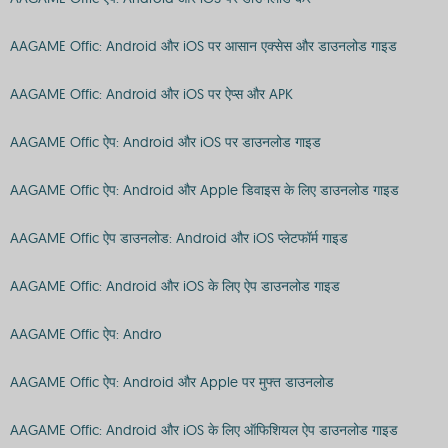
AAGAME Offic: Android और iOS पर आसान एक्सेस और डाउनलोड गाइड
AAGAME Offic: Android और iOS पर ऐप्स और APK
AAGAME Offic ऐप: Android और iOS पर डाउनलोड गाइड
AAGAME Offic ऐप: Android और Apple डिवाइस के लिए डाउनलोड गाइड
AAGAME Offic ऐप डाउनलोड: Android और iOS प्लेटफॉर्म गाइड
AAGAME Offic: Android और iOS के लिए ऐप डाउनलोड गाइड
AAGAME Offic ऐप: Andro
AAGAME Offic ऐप: Android और Apple पर मुफ्त डाउनलोड
AAGAME Offic: Android और iOS के लिए ऑफिशियल ऐप डाउनलोड गाइड