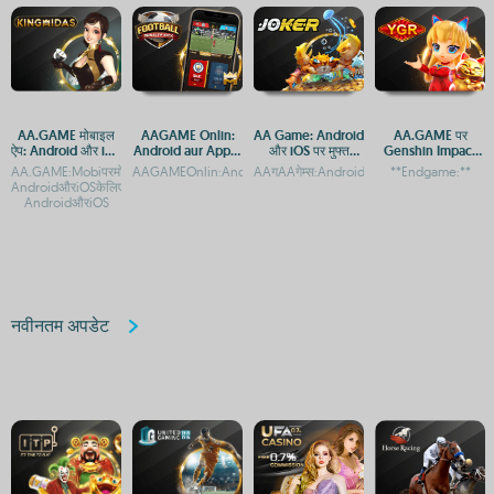
AA.GAME मोबाइल
AAGAME Onlin:
AA Game: Android
AA.GAME पर
ऐप: Android और iOS
Android aur Apple
और iOS पर मुफ्त
Genshin Impact
पर आसान एक्सेस
ke liye APP aur
डाउनलोड और एक्सेस
APK डाउनलोड करें:
AA.GAME:Mobiपरमोबाइलगेमिंगकाआनंदलें-
AAGAMEOnlin:AndroidaurApplekeliyeAPPaurAPKएक्सेसAAGAM
AAगAAगेम्स:AndroidऔरiOSपरमुफ्तगेमिंगऐप्सक
**Endgame:**
APK एक्सेस
गाइड
Android और iOS
AndroidऔरiOSकेलिएएक्सेसकरेंAA.GAME:Mobi-
गाइड
AndroidऔरiOS
नवीनतम अपडेट