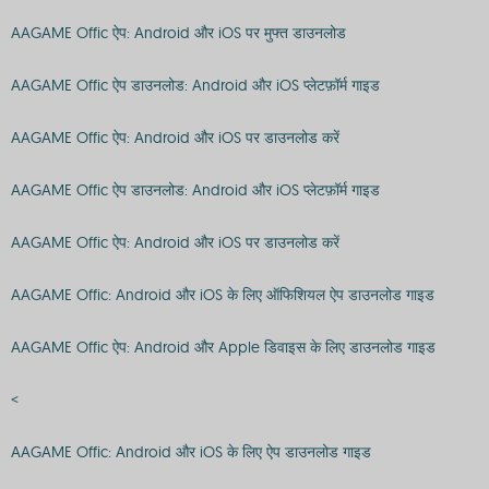
AAGAME Offic ऐप: Android और iOS पर मुफ्त डाउनलोड
AAGAME Offic ऐप डाउनलोड: Android और iOS प्लेटफ़ॉर्म गाइड
AAGAME Offic ऐप: Android और iOS पर डाउनलोड करें
AAGAME Offic ऐप डाउनलोड: Android और iOS प्लेटफ़ॉर्म गाइड
AAGAME Offic ऐप: Android और iOS पर डाउनलोड करें
AAGAME Offic: Android और iOS के लिए ऑफिशियल ऐप डाउनलोड गाइड
AAGAME Offic ऐप: Android और Apple डिवाइस के लिए डाउनलोड गाइड
<
AAGAME Offic: Android और iOS के लिए ऐप डाउनलोड गाइड