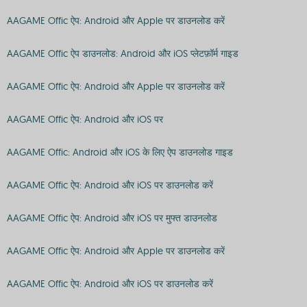
AAGAME Offic ऐप: Android और Apple पर डाउनलोड करें
AAGAME Offic ऐप डाउनलोड: Android और iOS प्लेटफ़ॉर्म गाइड
AAGAME Offic ऐप: Android और Apple पर डाउनलोड करें
AAGAME Offic ऐप: Android और iOS पर
AAGAME Offic: Android और iOS के लिए ऐप डाउनलोड गाइड
AAGAME Offic ऐप: Android और iOS पर डाउनलोड करें
AAGAME Offic ऐप: Android और iOS पर मुफ्त डाउनलोड
AAGAME Offic ऐप: Android और Apple पर डाउनलोड करें
AAGAME Offic ऐप: Android और iOS पर डाउनलोड करें