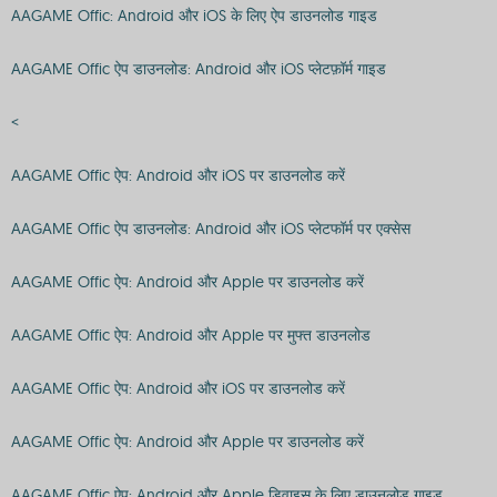
AAGAME Offic: Android और iOS के लिए ऐप डाउनलोड गाइड
AAGAME Offic ऐप डाउनलोड: Android और iOS प्लेटफ़ॉर्म गाइड
<
AAGAME Offic ऐप: Android और iOS पर डाउनलोड करें
AAGAME Offic ऐप डाउनलोड: Android और iOS प्लेटफॉर्म पर एक्सेस
AAGAME Offic ऐप: Android और Apple पर डाउनलोड करें
AAGAME Offic ऐप: Android और Apple पर मुफ्त डाउनलोड
AAGAME Offic ऐप: Android और iOS पर डाउनलोड करें
AAGAME Offic ऐप: Android और Apple पर डाउनलोड करें
AAGAME Offic ऐप: Android और Apple डिवाइस के लिए डाउनलोड गाइड