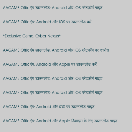
AAGAME Offic ऐप डाउनलोड: Android और iOS प्लेटफ़ॉर्म गाइड
AAGAME Offic ऐप: Android और iOS पर डाउनलोड करें
*Exclusive Game: Cyber Nexus*
AAGAME Offic ऐप डाउनलोड: Android और iOS प्लेटफॉर्म पर एक्सेस
AAGAME Offic ऐप: Android और Apple पर डाउनलोड करें
AAGAME Offic ऐप डाउनलोड: Android और iOS प्लेटफ़ॉर्म गाइड
AAGAME Offic ऐप डाउनलोड: Android और iOS प्लेटफ़ॉर्म गाइड
AAGAME Offic ऐप: Android और iOS पर डाउनलोड गाइड
AAGAME Offic ऐप: Android और Apple डिवाइस के लिए डाउनलोड गाइड