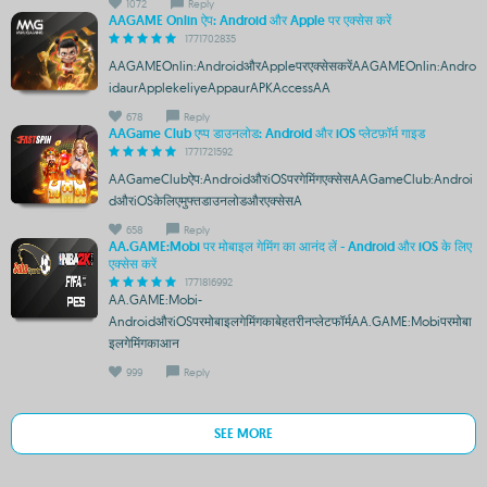
1072
Reply
AAGAME Onlin ऐप: Android और Apple पर एक्सेस करें
1771702835
AAGAMEOnlin:AndroidऔरAppleपरएक्सेसकरेंAAGAMEOnlin:Andro
idaurApplekeliyeAppaurAPKAccessAA
678
Reply
AAGame Club एप्प डाउनलोड: Android और iOS प्लेटफ़ॉर्म गाइड
1771721592
AAGameClubऐप:AndroidऔरiOSपरगेमिंगएक्सेसAAGameClub:Androi
dऔरiOSकेलिएमुफ्तडाउनलोडऔरएक्सेसA
658
Reply
AA.GAME:Mobi पर मोबाइल गेमिंग का आनंद लें - Android और iOS के लिए
एक्सेस करें
1771816992
AA.GAME:Mobi-
AndroidऔरiOSपरमोबाइलगेमिंगकाबेहतरीनप्लेटफॉर्मAA.GAME:Mobiपरमोबा
इलगेमिंगकाआन
999
Reply
SEE MORE