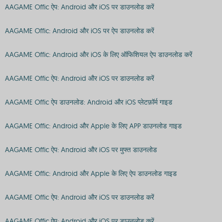
AAGAME Offic ऐप: Android और iOS पर डाउनलोड करें
AAGAME Offic: Android और iOS पर ऐप डाउनलोड करें
AAGAME Offic: Android और iOS के लिए ऑफिशियल ऐप डाउनलोड करें
AAGAME Offic ऐप: Android और iOS पर डाउनलोड करें
AAGAME Offic ऐप डाउनलोड: Android और iOS प्लेटफ़ॉर्म गाइड
AAGAME Offic: Android और Apple के लिए APP डाउनलोड गाइड
AAGAME Offic ऐप: Android और iOS पर मुफ्त डाउनलोड
AAGAME Offic: Android और Apple के लिए ऐप डाउनलोड गाइड
AAGAME Offic ऐप: Android और iOS पर डाउनलोड करें
AAGAME Offic ऐप: Android और iOS पर डाउनलोड करें