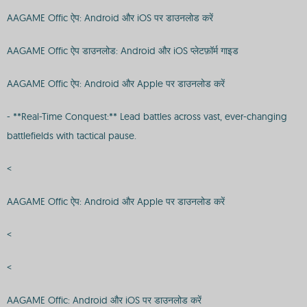
AAGAME Offic ऐप: Android और iOS पर डाउनलोड करें
AAGAME Offic ऐप डाउनलोड: Android और iOS प्लेटफ़ॉर्म गाइड
AAGAME Offic ऐप: Android और Apple पर डाउनलोड करें
- **Real-Time Conquest:** Lead battles across vast, ever-changing
battlefields with tactical pause.
<
AAGAME Offic ऐप: Android और Apple पर डाउनलोड करें
<
<
AAGAME Offic: Android और iOS पर डाउनलोड करें