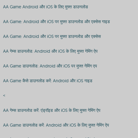
AA Game Android और iOS के लिए मुफ्त डाउनलोड
AA Game: Android और iOS पर मुफ्त डाउनलोड और एक्सेस गाइड
AA Game: Android और iOS पर मुफ्त डाउनलोड और एक्सेस
AA गेम्स डाउनलोड: Android और iOS के लिए मुफ्त गेमिंग ऐप
AA Game डाउनलोड: Android और iOS पर मुफ्त गेमिंग एप
AA Game कैसे डाउनलोड करें: Android और iOS गाइड
<
AA गेम्स डाउनलोड करें: एंड्रॉइड और iOS के लिए मुफ्त गेमिंग ऐप
AA Game डाउनलोड करें: Android और iOS के लिए मुफ्त गेमिंग ऐप