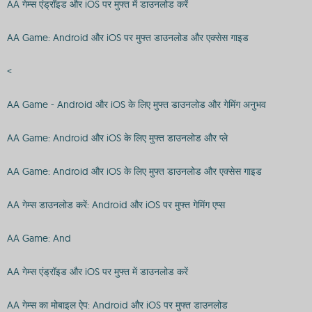
AA गेम्स एंड्रॉइड और iOS पर मुफ्त में डाउनलोड करें
AA Game: Android और iOS पर मुफ्त डाउनलोड और एक्सेस गाइड
<
AA Game - Android और iOS के लिए मुफ्त डाउनलोड और गेमिंग अनुभव
AA Game: Android और iOS के लिए मुफ्त डाउनलोड और प्ले
AA Game: Android और iOS के लिए मुफ्त डाउनलोड और एक्सेस गाइड
AA गेम्स डाउनलोड करें: Android और iOS पर मुफ्त गेमिंग एप्स
AA Game: And
AA गेम्स एंड्रॉइड और iOS पर मुफ्त में डाउनलोड करें
AA गेम्स का मोबाइल ऐप: Android और iOS पर मुफ्त डाउनलोड