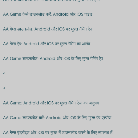
AA Game कैसे डाउनलोड करें: Android और iOS गाइड
AA गेम्स डाउनलोड: Android और iOS पर मुफ्त गेमिंग ऐप
AA गेम्स ऐप: Android और iOS पर मुफ्त गेमिंग का आनंद
AA Game डाउनलोड: Android और iOS के लिए मुफ्त गेमिंग ऐप
<
<
AA Game: Android और iOS पर मुफ्त गेमिंग ऐप्स का अनुभव
AA Game डाउनलोड करें: Android और iOS के लिए मुफ्त ऐप एक्सेस
AA गेम्स एंड्रॉइड और iOS पर मुफ्त में डाउनलोड करने के लिए उपलब्ध हैं