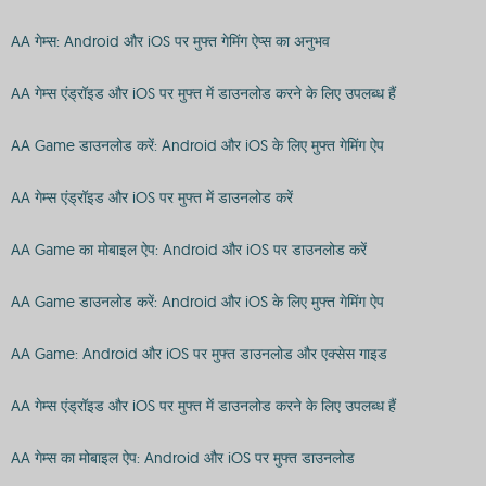
AA गेम्स: Android और iOS पर मुफ्त गेमिंग ऐप्स का अनुभव
AA गेम्स एंड्रॉइड और iOS पर मुफ्त में डाउनलोड करने के लिए उपलब्ध हैं
AA Game डाउनलोड करें: Android और iOS के लिए मुफ्त गेमिंग ऐप
AA गेम्स एंड्रॉइड और iOS पर मुफ्त में डाउनलोड करें
AA Game का मोबाइल ऐप: Android और iOS पर डाउनलोड करें
AA Game डाउनलोड करें: Android और iOS के लिए मुफ्त गेमिंग ऐप
AA Game: Android और iOS पर मुफ्त डाउनलोड और एक्सेस गाइड
AA गेम्स एंड्रॉइड और iOS पर मुफ्त में डाउनलोड करने के लिए उपलब्ध हैं
AA गेम्स का मोबाइल ऐप: Android और iOS पर मुफ्त डाउनलोड