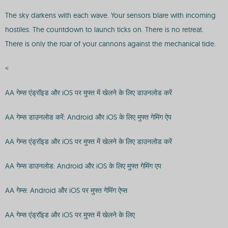
The sky darkens with each wave. Your sensors blare with incoming
hostiles. The countdown to launch ticks on. There is no retreat.
There is only the roar of your cannons against the mechanical tide.
<
AA गेम्स एंड्रॉइड और iOS पर मुफ्त में खेलने के लिए डाउनलोड करें
AA गेम्स डाउनलोड करें: Android और iOS के लिए मुफ्त गेमिंग ऐप
AA गेम्स एंड्रॉइड और iOS पर मुफ्त में खेलने के लिए डाउनलोड करें
AA गेम्स डाउनलोड: Android और iOS के लिए मुफ्त गेमिंग एप
AA गेम्स: Android और iOS पर मुफ्त गेमिंग ऐप्स
AA गेम्स एंड्रॉइड और iOS पर मुफ्त में खेलने के लिए