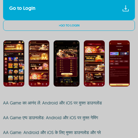
Go to Login
>GO TO LOGIN
AA Game का आनंद लें: Android और iOS पर मुफ्त डाउनलोड
AA Game एप्प डाउनलोड: Android और iOS पर मुफ्त गेमिंग
AA Game: Android और iOS के लिए मुफ्त डाउनलोड और प्ले