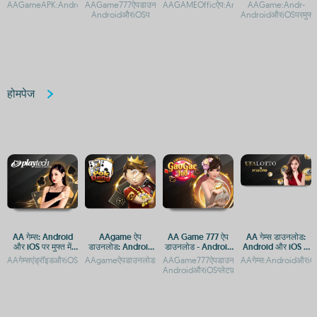
डाउनलोड करें
और iOS पर मज़ेदार
और iOS प्लेटफ़ॉर्म
और एक्सेस गाइड
AAGameAPK:AndroidऔरiOSपरडाउनलोडकरेंAAGame:AndroidAPKडाउनलोडऔरiOSएक्सेस
AAGame777ऐपडाउनलोड:AndroidऔरiOSप्लेटफ़ॉर्मपरगेमिंगएक्सेसAA
AAGAMEOfficऐप:AndroidऔरiOSपरमुफ्तडा
AAGame:Andr-
गेमिंग
गाइड
AndroidऔरiOSप
AndroidऔरiOSपरमुफ
होमपेज
AA गेम्स: Android
AAgame ऐप
AA Game 777 ऐप
AA गेम्स डाउनलोड:
और iOS पर मुफ्त में
डाउनलोड: Android
डाउनलोड - Android
Android और iOS के
खेलें
और iOS प्लेटफ़ॉर्म पर
और iOS प्लेटफॉर्म
लिए मुफ्त गेमिंग ऐप
AAगेम्सएंड्रॉइडऔरiOSपरमुफ्तमेंडाउनलोडकरेंAAगेम्सऐप:AndroidऔरiOSपरमुफ्तगेमिंगकाआनंदAAगेम्
AAgameऐपडाउनलोड:AndroidऔरiOSप्लेटफ़ॉर्मपरगेमिंगएक्सेसAAgameऐ
AAGame777ऐपडाउनलोड-
AAगेम्स:AndroidऔरiOSपर
गेमिंग एक्सेस
गाइड
AndroidऔरiOSप्लेटफ़ॉर्मपरगेमिंगएक्सेस