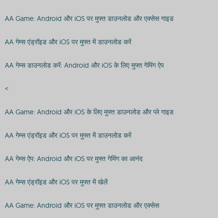
AA Game: Android और iOS पर मुफ्त डाउनलोड और एक्सेस गाइड
AA गेम्स एंड्रॉइड और iOS पर मुफ्त में डाउनलोड करें
AA गेम्स डाउनलोड करें: Android और iOS के लिए मुफ्त गेमिंग ऐप
<
AA Game: Android और iOS के लिए मुफ्त डाउनलोड और प्ले गाइड
AA गेम्स एंड्रॉइड और iOS पर मुफ्त में डाउनलोड करें
AA गेम्स ऐप: Android और iOS पर मुफ्त गेमिंग का आनंद
AA गेम्स एंड्रॉइड और iOS पर मुफ्त में खेलें
AA Game: Android और iOS पर मुफ्त डाउनलोड और एक्सेस