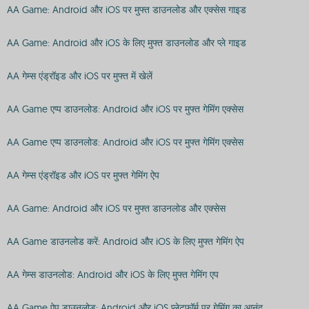
AA Game: Android और iOS पर मुफ्त डाउनलोड और एक्सेस गाइड
AA Game: Android और iOS के लिए मुफ्त डाउनलोड और प्ले गाइड
AA गेम्स एंड्रॉइड और iOS पर मुफ्त में खेलें
AA Game एप्प डाउनलोड: Android और iOS पर मुफ्त गेमिंग एक्सेस
AA Game एप्प डाउनलोड: Android और iOS पर मुफ्त गेमिंग एक्सेस
AA गेम्स एंड्रॉइड और iOS पर मुफ्त गेमिंग ऐप
AA Game: Android और iOS पर मुफ्त डाउनलोड और एक्सेस
AA Game डाउनलोड करें: Android और iOS के लिए मुफ्त गेमिंग ऐप
AA गेम्स डाउनलोड: Android और iOS के लिए मुफ्त गेमिंग एप
AA Game ऐप डाउनलोड: Android और iOS प्लेटफ़ॉर्म पर गेमिंग का आनंद