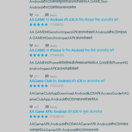
AndroidऔरiOSकेलिएमुफ्तऐपडाउनलोडकरेंAA.GAME:Stor-
AndroidऔरiOSकेलिएआसानएक्सेस
789
Reply
AA.GAME पर Android और iOS के लिए मोबाइल गेम्स डाउनलोड करें
1771356732
AA.GAMEपरGenshinImpactAPKडाउनलोडकरें:AndroidऔरiOSगाइडA
A.GAMEपरGenshinImpactAPKडाउनलोडकरे
890
Reply
AA.GAME पर iPhone के लिए Android ऐप्स कैसे डाउनलोड करें
1771864530
AA.GAMEपरiPhoneकेलिएऐप्सऔरगेम्सकाआनंदलेंAA.GAMEसेiPhoneपरG
enshinImpactAPKडाउनलोडकैसेकरें
277
Reply
AAGame Club ऐप: Android और iOS पर डाउनलोड करें
1772211435
AAGameClubAppDownload:Android&iOSAPKAccessGuideAAG
ameClubApp:AndroidऔरiOSपरडाउनलोडकरेंAA
427
Reply
AA Game APK: Android और iOS पर मुफ्त डाउनलोड
1772282140
AAGameAPK:AndroidऔरiOSकAAGameAPK:AndroidऔरiOSपरडाउ
नलोडकरेंAAGameAPK:AndroidऔरiOSपरडाउनलो