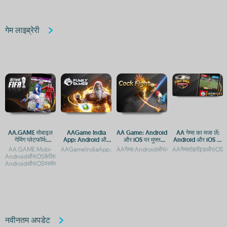
गेम लाइब्रेरी
AA.GAME मोबाइल
AAGame India
AA Game: Android
AA गेम्स का मजा लें:
गेमिंग प्लेटफॉर्म:
App: Android और
और iOS पर मुफ्त
Android और iOS पर
Android और iOS पर
iOS पर डाउनलोड करें
डाउनलोड और एक्सेस
बेस्ट ऐप्स और APK
AA.GAME:Mobi-
AAGameIndiaApp:AndroidऔरiOSपरडाउनलोडकरेंAAGameIndiaAp
AAगेम्स:AndroidऔरiOSपरमुफ्तगेमिंगकाआनंदN
AAगेम्सएंड्रॉइडऔरiOSप
एक्सेस गाइड
गाइड
डाउनलोड
AndroidऔरiOSकेलिएऐपडाउनलोडकरेंAA.GAME:Mobi-
AndroidऔरiOSपरमोबाइलगेमिंगप्लेटफ
नवीनतम अपडेट