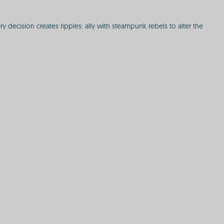
y decision creates ripples: ally with steampunk rebels to alter the