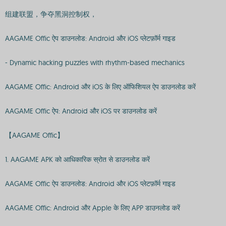
组建联盟，争夺黑洞控制权，
AAGAME Offic ऐप डाउनलोड: Android और iOS प्लेटफ़ॉर्म गाइड
- Dynamic hacking puzzles with rhythm-based mechanics
AAGAME Offic: Android और iOS के लिए ऑफिशियल ऐप डाउनलोड करें
AAGAME Offic ऐप: Android और iOS पर डाउनलोड करें
【AAGAME Offic】
1. AAGAME APK को आधिकारिक स्रोत से डाउनलोड करें
AAGAME Offic ऐप डाउनलोड: Android और iOS प्लेटफ़ॉर्म गाइड
AAGAME Offic: Android और Apple के लिए APP डाउनलोड करें