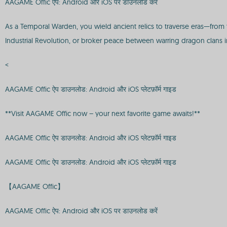
AAGAME Offic ऐप: Android और iOS पर डाउनलोड करें
As a Temporal Warden, you wield ancient relics to traverse eras—from th
Industrial Revolution, or broker peace between warring dragon clans 
<
AAGAME Offic ऐप डाउनलोड: Android और iOS प्लेटफ़ॉर्म गाइड
**Visit AAGAME Offic now – your next favorite game awaits!**
AAGAME Offic ऐप डाउनलोड: Android और iOS प्लेटफ़ॉर्म गाइड
AAGAME Offic ऐप डाउनलोड: Android और iOS प्लेटफ़ॉर्म गाइड
【AAGAME Offic】
AAGAME Offic ऐप: Android और iOS पर डाउनलोड करें