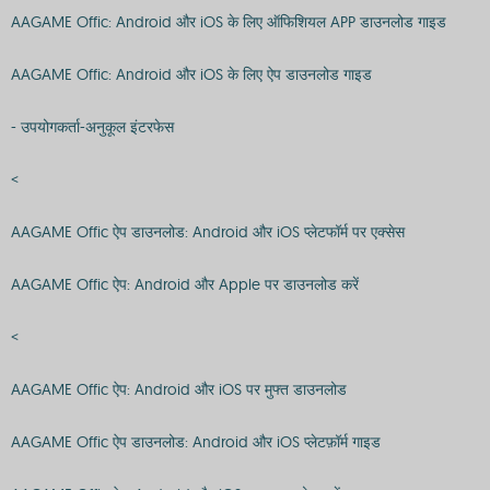
AAGAME Offic: Android और iOS के लिए ऑफिशियल APP डाउनलोड गाइड
AAGAME Offic: Android और iOS के लिए ऐप डाउनलोड गाइड
- उपयोगकर्ता-अनुकूल इंटरफेस
<
AAGAME Offic ऐप डाउनलोड: Android और iOS प्लेटफॉर्म पर एक्सेस
AAGAME Offic ऐप: Android और Apple पर डाउनलोड करें
<
AAGAME Offic ऐप: Android और iOS पर मुफ्त डाउनलोड
AAGAME Offic ऐप डाउनलोड: Android और iOS प्लेटफ़ॉर्म गाइड