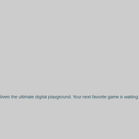
vers the ultimate digital playground. Your next favorite game is waiting.