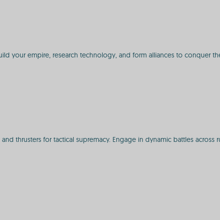
ild your empire, research technology, and form alliances to conquer the 
d thrusters for tactical supremacy. Engage in dynamic battles across ru