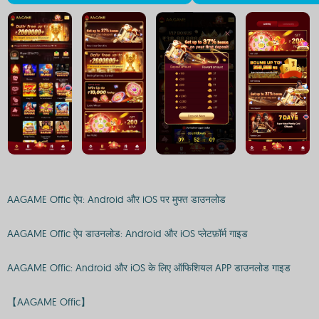
AAGAME Offic ऐप: Android और iOS पर मुफ्त डाउनलोड
AAGAME Offic ऐप डाउनलोड: Android और iOS प्लेटफ़ॉर्म गाइड
AAGAME Offic: Android और iOS के लिए ऑफिशियल APP डाउनलोड गाइड
【AAGAME Offic】