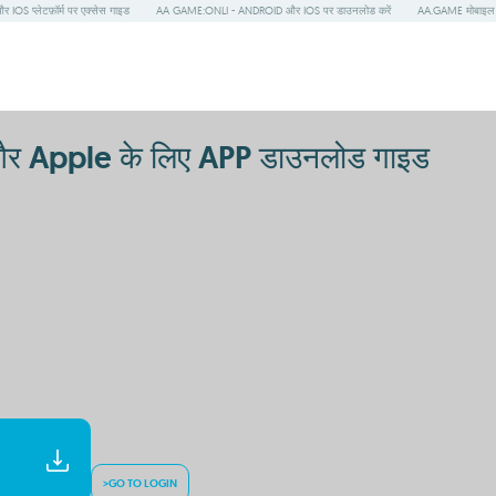
S प्लेटफ़ॉर्म पर एक्सेस गाइड
AA GAME:ONLI - ANDROID और IOS पर डाउनलोड करें
AA.GAME मोबाइल प
 Apple के लिए APP डाउनलोड गाइड
>GO TO LOGIN