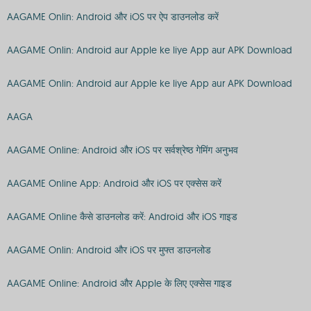
AAGAME Onlin: Android और iOS पर ऐप डाउनलोड करें
AAGAME Onlin: Android aur Apple ke liye App aur APK Download
AAGAME Onlin: Android aur Apple ke liye App aur APK Download
AAGA
AAGAME Online: Android और iOS पर सर्वश्रेष्ठ गेमिंग अनुभव
AAGAME Online App: Android और iOS पर एक्सेस करें
AAGAME Online कैसे डाउनलोड करें: Android और iOS गाइड
AAGAME Onlin: Android और iOS पर मुफ्त डाउनलोड
AAGAME Online: Android और Apple के लिए एक्सेस गाइड