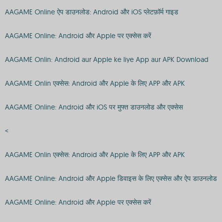
AAGAME Online ऐप डाउनलोड: Android और iOS प्लेटफ़ॉर्म गाइड
AAGAME Online: Android और Apple पर एक्सेस करें
AAGAME Onlin: Android aur Apple ke liye App aur APK Download
AAGAME Onlin एक्सेस: Android और Apple के लिए APP और APK
AAGAME Online: Android और iOS पर मुफ्त डाउनलोड और एक्सेस
<
AAGAME Onlin एक्सेस: Android और Apple के लिए APP और APK
AAGAME Online: Android और Apple डिवाइस के लिए एक्सेस और ऐप डाउनलोड
AAGAME Online: Android और Apple पर एक्सेस करें