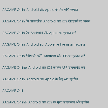
AAGAME Onlin: Android और Apple के लिए APP एक्सेस
AAGAME Onlin ऐप डाउनलोड: Android और iOS प्लेटफ़ॉर्म पर एक्सेस
AAGAME Onlin ऐप: Android और Apple पर एक्सेस करें
AAGAME Onlin: Android aur Apple ke liye aasan access
AAGAME Onlin गेमिंग प्लेटफ़ॉर्म: Android और iOS पर एक्सेस करें
AAGAME Online: Android और iOS के लिए APP डाउनलोड करें
AAGAME Onlin: Android और Apple के लिए APP एक्सेस
AAGAME Onli
AAGAME Online: Android और iOS पर मुफ्त डाउनलोड और एक्सेस