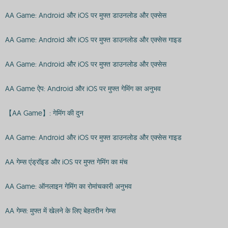
AA Game: Android और iOS पर मुफ्त डाउनलोड और एक्सेस
AA Game: Android और iOS पर मुफ्त डाउनलोड और एक्सेस गाइड
AA Game: Android और iOS पर मुफ्त डाउनलोड और एक्सेस
AA Game ऐप: Android और iOS पर मुफ्त गेमिंग का अनुभव
【AA Game】: गेमिंग की दुन
AA Game: Android और iOS पर मुफ्त डाउनलोड और एक्सेस गाइड
AA गेम्स एंड्रॉइड और iOS पर मुफ्त गेमिंग का मंच
AA Game: ऑनलाइन गेमिंग का रोमांचकारी अनुभव
AA गेम्स: मुफ्त में खेलने के लिए बेहतरीन गेम्स