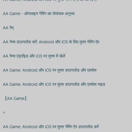
AA Game - ऑनलाइन गेमिंग का रोमांचक अनुभव
AA गेम्
AA गेम्स डाउनलोड करें: Android और iOS के लिए मुफ्त गेमिंग ऐप
AA गेम्स एंड्रॉइड और iOS पर मुफ्त में खेलें
AA Game: Android और iOS पर मुफ्त डाउनलोड और एक्सेस
AA Game: Android और iOS पर मुफ्त डाउनलोड और एक्सेस गाइड
【AA Game】
<
AA Game: Android और iOS पर मुफ्त गेमिंग ऐप डाउनलोड करें