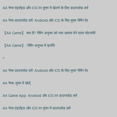
AA गेम्स एंड्रॉइड और iOS पर मुफ्त में खेलने के लिए डाउनलोड करें
AA गेम्स डाउनलोड करें: Android और iOS के लिए मुफ्त गेमिंग ऐप
【AA Game】 क्या है? गेमिंग अनुभव को नया आयाम देने वाला प्लेटफॉर्म
【AA Game】: गेमिंग अनुभव में क्रांति
<
AA गेम्स डाउनलोड करें: Android और iOS के लिए मुफ्त गेमिंग ऐप
AA गेम्स: मुफ्त में खेलें,
AA Game App: Android और iOS पर डाउनलोड करें
AA गेम्स एंड्रॉइड और iOS पर मुफ्त में डाउनलोड करें