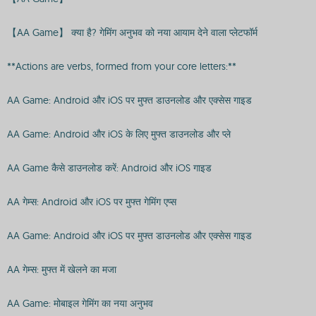
【AA Game】 क्या है? गेमिंग अनुभव को नया आयाम देने वाला प्लेटफॉर्म
**Actions are verbs, formed from your core letters:**
AA Game: Android और iOS पर मुफ्त डाउनलोड और एक्सेस गाइड
AA Game: Android और iOS के लिए मुफ्त डाउनलोड और प्ले
AA Game कैसे डाउनलोड करें: Android और iOS गाइड
AA गेम्स: Android और iOS पर मुफ्त गेमिंग एप्स
AA Game: Android और iOS पर मुफ्त डाउनलोड और एक्सेस गाइड
AA गेम्स: मुफ्त में खेलने का मजा
AA Game: मोबाइल गेमिंग का नया अनुभव