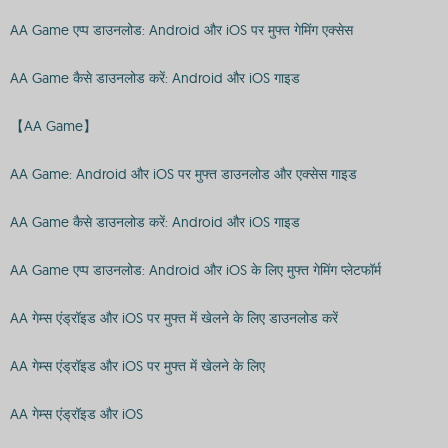
AA Game एप्प डाउनलोड: Android और iOS पर मुफ्त गेमिंग एक्सेस
AA Game कैसे डाउनलोड करें: Android और iOS गाइड
【AA Game】
AA Game: Android और iOS पर मुफ्त डाउनलोड और एक्सेस गाइड
AA Game कैसे डाउनलोड करें: Android और iOS गाइड
AA Game एप्प डाउनलोड: Android और iOS के लिए मुफ्त गेमिंग प्लेटफॉर्म
AA गेम्स एंड्रॉइड और iOS पर मुफ्त में खेलने के लिए डाउनलोड करें
AA गेम्स एंड्रॉइड और iOS पर मुफ्त में खेलने के लिए
AA गेम्स एंड्रॉइड और iOS