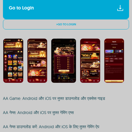
Go to Login
>GO TO LOGIN
AA Game: Android और iOS पर मुफ्त डाउनलोड और एक्सेस गाइड
AA गेम्स: Android और iOS पर मुफ्त गेमिंग एप्स
AA गेम्स डाउनलोड करें: Android और iOS के लिए मुफ्त गेमिंग ऐप