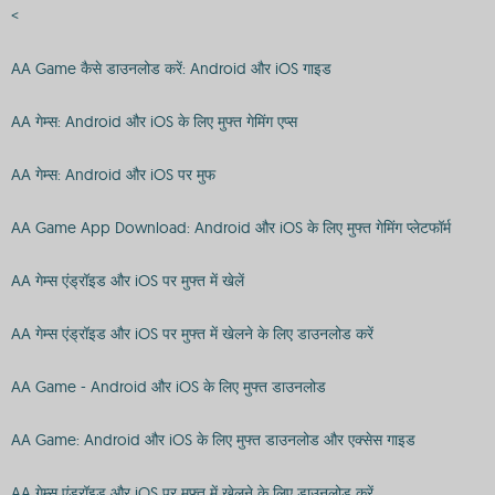
<
AA Game कैसे डाउनलोड करें: Android और iOS गाइड
AA गेम्स: Android और iOS के लिए मुफ्त गेमिंग एप्स
AA गेम्स: Android और iOS पर मुफ
AA Game App Download: Android और iOS के लिए मुफ्त गेमिंग प्लेटफॉर्म
AA गेम्स एंड्रॉइड और iOS पर मुफ्त में खेलें
AA गेम्स एंड्रॉइड और iOS पर मुफ्त में खेलने के लिए डाउनलोड करें
AA Game - Android और iOS के लिए मुफ्त डाउनलोड
AA Game: Android और iOS के लिए मुफ्त डाउनलोड और एक्सेस गाइड
AA गेम्स एंड्रॉइड और iOS पर मुफ्त में खेलने के लिए डाउनलोड करें