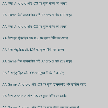
AA गेम्स: Android और iOS पर मुफ्त गेमिंग का आनंद
AA Game कैसे डाउनलोड करें: Android और iOS गाइड
AA गेम्स: Android और iOS पर मुफ्त गेमिंग का आनंद
AA गेम्स ऐप: एंड्रॉइड और iOS पर मुफ्त गेमिंग का आनंद
AA गेम्स: एंड्रॉइड और iOS पर मुफ्त गेमिंग का आनंद
AA Game कैसे डाउनलोड करें: Android और iOS गाइड
AA गेम्स एंड्रॉइड और iOS पर मुफ्त में खेलने के लिए
AA Game: Android और iOS पर मुफ्त डाउनलोड और एक्सेस गाइड
AA गेम्स: Android और iOS पर मुफ्त गेमिंग का आनंद
AA Game: Android और iOS पर मुफ्त गेमिंग ऐप्स का आनंद लें