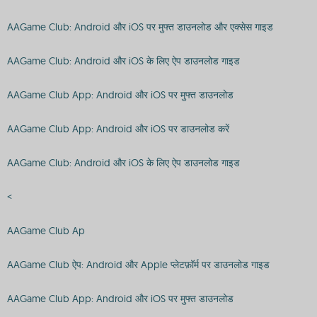
AAGame Club: Android और iOS पर मुफ्त डाउनलोड और एक्सेस गाइड
AAGame Club: Android और iOS के लिए ऐप डाउनलोड गाइड
AAGame Club App: Android और iOS पर मुफ्त डाउनलोड
AAGame Club App: Android और iOS पर डाउनलोड करें
AAGame Club: Android और iOS के लिए ऐप डाउनलोड गाइड
<
AAGame Club Ap
AAGame Club ऐप: Android और Apple प्लेटफ़ॉर्म पर डाउनलोड गाइड
AAGame Club App: Android और iOS पर मुफ्त डाउनलोड