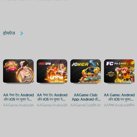
होमपेज
AA गेम्स ऐप: Android
AA गेम्स ऐप: Android
AAGame Club
AA Game: Android
और iOS पर मुफ्त गेमिंग
और iOS पर मुफ्त गेमिंग
App: Android और
और iOS पर मुफ्त
का आनंद
का आनंद
iOS के लिए डाउनलोड
डाउनलोड और एक्सेस
AAGame:AndroidऔरiOSपरमुफ्तडाउनलोडऔरप्लेकरेंAAGame:AndroidऔरiOSपरमुफ्तडाउनलोडऔ
AAGame:AndroidऔरiOSकेलिएमुफ्तडाउनलोडऔरगेमप्लेगाइडAAGame:
AAGameClubऐप:AndroidऔरiOSपरमुफ्तडाउन
AAगेम्स:AndroidऔरiOSप
गाइड
गाइड