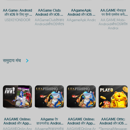
AA Game: Android
AAGame Club:
AAgameApk:
AA.GAME मोबाइल
और iOS के लिए मुफ्त
Android और iOS पर
Android और iOS के
पर कैसे एक्सेस करें:
डाउनलोड और प्ले
मुफ्त गेमिंग ऐप
लिए मुफ्त गेम डाउनलोड
Android और iOS
USEKEYONDOOR
AAGameClubऐपडाउनलोड-
AAgameApk:AndroidऔरiOSकेलिएगेमिंगऐप्सकाब
AA.GAME:Mobi-
करें
गाइड
AndroidऔरiOSप्लेटफ़ॉर्मपरएक्सेसAAGameClubAppAPKDownload
AndroidऔरiOSकेलिएमो
Androi
समुदाय मंच
AAGAME Online:
AAgame ऐप
AAGAME Online:
AAGAME Offic:
Android और Apple
डाउनलोड: Android
Android और Apple
Android और iOS के
डिवाइस पर एक्सेस करें
और iOS प्लेटफ़ॉर्म पर
डिवाइस पर एक्सेस करें
लिए ऐप डाउनलोड गाइड
AAGAMEOnlin:AndroidऔरAppleप्लेटफ़ॉर्मपरएक्सेसऔरAPPडाउनलोडAAGAMEOnlin:Andr
AAgameऐपडाउनलोड:AndroidऔरiOSप्लेटफ़ॉर्मपरगेमिंगएक्सेसAAgameऐ
AAGAMEOnline:AndroidऔरiOSपरAPPडाउनल
*TerminalMessage:T