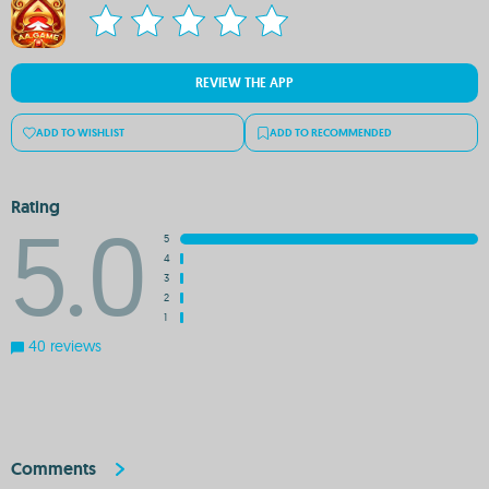
REVIEW THE APP
ADD TO WISHLIST
ADD TO RECOMMENDED
Rating
5.0
5
4
3
2
1
40 reviews
Comments