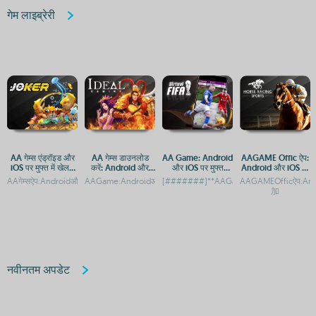
गेम लाइब्रेरी
AA गेम्स एंड्रॉइड और
AA गेम्स डाउनलोड
AA Game: Android
AAGAME Offic ऐप:
iOS पर मुफ्त में खेलने
करें: Android और
और iOS पर मुफ्त
Android और iOS पर
के लिए डाउनलोड करें
iOS के लिए मुफ्त गेमिंग
डाउनलोड और गेमिंग
डाउनलोड करें
AAगेम्सऐप:AndroidऔरiOSपरमुफ्तगेमिंगकाआनंदAAगेम्स:AndroidऔरiOSकेलिएमुफ्तगेमिंगएप्सAAगेम्स
AAGame:AndroidऔरiOSकेलिएमुफ्तडाउनलोडऔरप्लेAAGameडाउनलोडकरे
[#######]**AAGame**AAगेम्सएंड्रॉइडऔरiO
AAGAMEOfficऐप:Andr
ऐप
एक्सेस
加
नवीनतम अपडेट