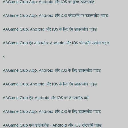
AAGame Club App: Android और iOS पर मुफ्त डाउनलोड
AAGame Club App: Android और iOS प्लेटफ़ॉर्म पर डाउनलोड गाइड
AAGame Club: Android और iOS के लिए ऐप डाउनलोड गाइड
AAGame Club ऐप डाउनलोड: Android और iOS प्लेटफ़ॉर्म एक्सेस गाइड
<
AAGame Club App: Android और iOS के लिए डाउनलोड गाइड
AAGame Club: Android और iOS के लिए ऐप डाउनलोड गाइड
AAGame Club ऐप: Android और iOS पर डाउनलोड करें
AAGame Club App: Android और iOS के लिए डाउनलोड गाइड
AAGame Club एप्प डाउनलोड - Android और iOS प्लेटफ़ॉर्म गाइड