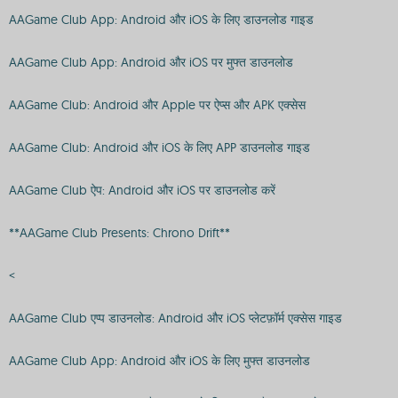
AAGame Club App: Android और iOS के लिए डाउनलोड गाइड
AAGame Club App: Android और iOS पर मुफ्त डाउनलोड
AAGame Club: Android और Apple पर ऐप्स और APK एक्सेस
AAGame Club: Android और iOS के लिए APP डाउनलोड गाइड
AAGame Club ऐप: Android और iOS पर डाउनलोड करें
**AAGame Club Presents: Chrono Drift**
<
AAGame Club एप्प डाउनलोड: Android और iOS प्लेटफ़ॉर्म एक्सेस गाइड
AAGame Club App: Android और iOS के लिए मुफ्त डाउनलोड