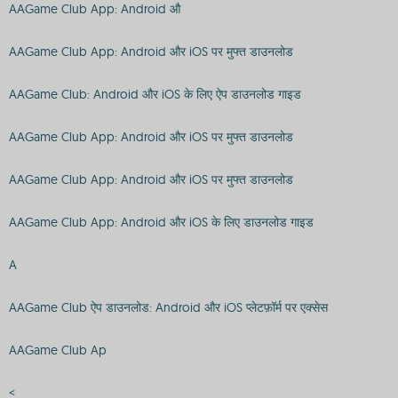
AAGame Club App: Android औ
AAGame Club App: Android और iOS पर मुफ्त डाउनलोड
AAGame Club: Android और iOS के लिए ऐप डाउनलोड गाइड
AAGame Club App: Android और iOS पर मुफ्त डाउनलोड
AAGame Club App: Android और iOS पर मुफ्त डाउनलोड
AAGame Club App: Android और iOS के लिए डाउनलोड गाइड
A
AAGame Club ऐप डाउनलोड: Android और iOS प्लेटफ़ॉर्म पर एक्सेस
AAGame Club Ap
<