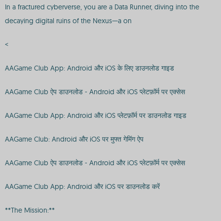
In a fractured cyberverse, you are a Data Runner, diving into the
decaying digital ruins of the Nexus—a on
<
AAGame Club App: Android और iOS के लिए डाउनलोड गाइड
AAGame Club ऐप डाउनलोड - Android और iOS प्लेटफ़ॉर्म पर एक्सेस
AAGame Club App: Android और iOS प्लेटफ़ॉर्म पर डाउनलोड गाइड
AAGame Club: Android और iOS पर मुफ्त गेमिंग ऐप
AAGame Club ऐप डाउनलोड - Android और iOS प्लेटफ़ॉर्म पर एक्सेस
AAGame Club App: Android और iOS पर डाउनलोड करें
**The Mission:**