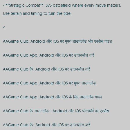
- **Strategic Combat**: 3v3 battlefield where every move matters.
Use terrain and timing to turn the tide.
<
AAGame Club: Android और iOS पर मुफ्त डाउनलोड और एक्सेस गाइड
AAGame Club App: Android और iOS पर डाउनलोड करें
AAGame Club ऐप: Android और iOS पर डाउनलोड करें
AAGame Club App: Android और iOS पर मुफ्त डाउनलोड
AAGame Club App: Android और iOS के लिए डाउनलोड गाइड
AAGame Club ऐप डाउनलोड - Android और iOS प्लेटफ़ॉर्म पर एक्सेस
AAGame Club ऐप: Android और iOS पर डाउनलोड करें