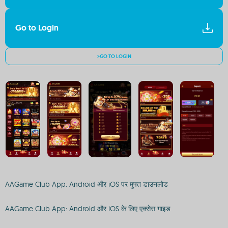
Go to Login
>GO TO LOGIN
AAGame Club App: Android और iOS पर मुफ्त डाउनलोड
AAGame Club App: Android और iOS के लिए एक्सेस गाइड