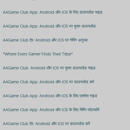
AAGame Club App: Android और iOS के लिए डाउनलोड गाइड
AAGame Club App: Android और iOS पर मुफ्त डाउनलोड
AAGame Club ऐप: Android और iOS पर गेमिंग अनुभव
*Where Every Gamer Finds Their Tribe*
AAGame Club: Android और iOS पर मुफ्त डाउनलोड गाइड
AAGame Club App: Android और iOS पर डाउनलोड करें
AAGame Club App: Android और iOS के लिए एक्सेस गाइड
AAGame Club App: Android और iOS के लिए गेमिंग प्लेटफॉर्म
AAGame Club ऐप: Android और iOS पर डाउनलोड करें