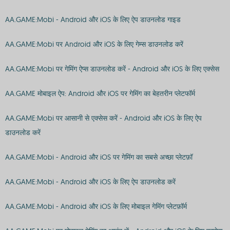
AA.GAME:Mobi - Android और iOS के लिए ऐप डाउनलोड गाइड
AA.GAME:Mobi पर Android और iOS के लिए गेम्स डाउनलोड करें
AA.GAME:Mobi पर गेमिंग ऐप्स डाउनलोड करें - Android और iOS के लिए एक्सेस
AA.GAME मोबाइल ऐप: Android और iOS पर गेमिंग का बेहतरीन प्लेटफॉर्म
AA.GAME:Mobi पर आसानी से एक्सेस करें - Android और iOS के लिए ऐप
डाउनलोड करें
AA.GAME:Mobi - Android और iOS पर गेमिंग का सबसे अच्छा प्लेटफ़ॉ
AA.GAME:Mobi - Android और iOS के लिए ऐप डाउनलोड करें
AA.GAME:Mobi - Android और iOS के लिए मोबाइल गेमिंग प्लेटफ़ॉर्म