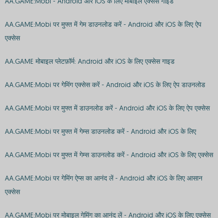
AA.GAME:Mobi - Android और iOS के लिए मोबाइल एक्सेस गाइड
AA.GAME:Mobi पर मुफ्त में गेम डाउनलोड करें - Android और iOS के लिए ऐप
एक्सेस
AA.GAME मोबाइल प्लेटफ़ॉर्म: Android और iOS के लिए एक्सेस गाइड
AA.GAME:Mobi पर गेमिंग एक्सेस करें - Android और iOS के लिए ऐप डाउनलोड
AA.GAME:Mobi पर मुफ्त में डाउनलोड करें - Android और iOS के लिए ऐप एक्सेस
AA.GAME:Mobi पर मुफ्त में गेम्स डाउनलोड करें - Android और iOS के लिए
AA.GAME:Mobi पर मुफ्त में गेम्स डाउनलोड करें - Android और iOS के लिए एक्सेस
AA.GAME:Mobi पर गेमिंग ऐप्स का आनंद लें - Android और iOS के लिए आसान
एक्सेस
AA.GAME:Mobi पर मोबाइल गेमिंग का आनंद लें - Android और iOS के लिए एक्सेस