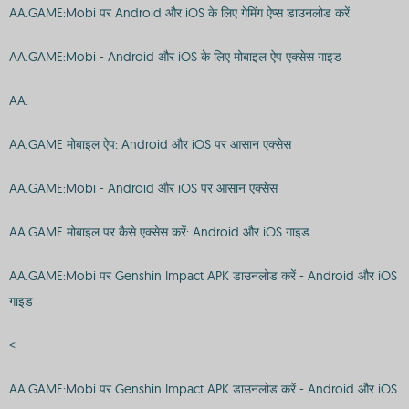
AA.GAME:Mobi पर Android और iOS के लिए गेमिंग ऐप्स डाउनलोड करें
AA.GAME:Mobi - Android और iOS के लिए मोबाइल ऐप एक्सेस गाइड
AA.
AA.GAME मोबाइल ऐप: Android और iOS पर आसान एक्सेस
AA.GAME:Mobi - Android और iOS पर आसान एक्सेस
AA.GAME मोबाइल पर कैसे एक्सेस करें: Android और iOS गाइड
AA.GAME:Mobi पर Genshin Impact APK डाउनलोड करें - Android और iOS
गाइड
<
AA.GAME:Mobi पर Genshin Impact APK डाउनलोड करें - Android और iOS