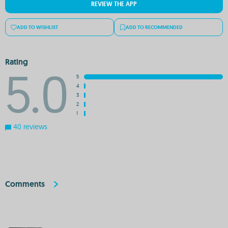
REVIEW THE APP
ADD TO WISHLIST
ADD TO RECOMMENDED
Rating
5.0
5
4
3
2
1
40 reviews
Comments