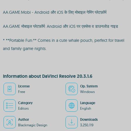
AA.GAME:Mobi - Android और iOS के लिए मोबाइल गेमिंग प्लेटफ़ॉर्म
AA.GAME मोबाइल प्लेटफ़ॉर्म: Android और iOS पर एक्सेस व डाउनलोड गाइड
* **Portable Fun:** Comes in a cute whale pouch, perfect for travel
and family game nights.
Information about DaVinci Resolve 20.3.1.6
License
Op. System
Free
Windows
Category
Language
Editors
English
Author
Downloads
Blackmagic Design
3,250,119