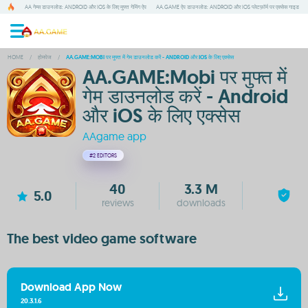
AA गेम्स डाउनलोड: ANDROID और IOS के लिए मुफ्त गेमिंग ऐप
AA.GAME ऐप डाउनलोड: ANDROID और IOS प्लेटफ़ॉर्म पर एक्सेस गाइड
HOME
/
होमपेज
/
AA.GAME:MOBI पर मुफ्त में गेम डाउनलोड करें - ANDROID और IOS के लिए एक्सेस
AA.GAME:Mobi पर मुफ्त में
गेम डाउनलोड करें - Android
और iOS के लिए एक्सेस
AAgame app
#2
EDITORS
40
3.3 M
5.0
reviews
downloads
The best video game software
Download App Now
20.3.1.6