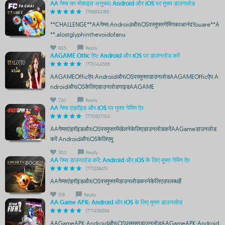
AA गेम्स का मोबाइल अनुभव: Android और iOS पर मुफ्त डाउनलोड
1769934185
**CHALLENGE**AAगेम्स:AndroidऔरiOSपरमुफ्तगेमिंगकाआनंदYouare**A
**,alostglyphinthevoidofanu
805
Reply
AAGAME Offic ऐप: Android और iOS पर डाउनलोड करें
1770144566
AAGAMEOfficऐप:AndroidऔरiOSपरमुफ्तडाउनलोडAAGAMEOfficऐप:A
ndroidऔरiOSकेलिएडाउनलोडगाइडAAGAME
720
Reply
AA गेम्स एंड्रॉइड और iOS पर मुफ्त गेमिंग ऐप
1770937104
AAगेम्सएंड्रॉइडऔरiOSपरमुफ्तमेंखेलनेकेलिएडाउनलोडकरेंAAGameडाउनलोड
करें:AndroidऔरiOSकेलिएमु
300
Reply
AA गेम्स डाउनलोड करें: Android और iOS के लिए मुफ्त गेमिंग ऐप
1771338451
AAगेम्सएंड्रॉइडऔरiOSपरमुफ्तमेंडाउनलोडकरनेकेलिएउपलब्धहैं
518
Reply
AA Game APK: Android और iOS के लिए मुफ्त डाउनलोड
1771456394
AAGameAPK:AndroidऔरiOSपरमुफ्तडाउनलोडAAGameAPK:Android