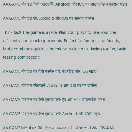
AA.GAME मोबाइल गेमिंग प्लेटफ़ॉर्म: Android और iOS पर डाउनलोड व एक्सेस गाइड
AA.GAME मोबाइल ऐप: Android और iOS पर आसान एक्सेस
Think fast! The game is a race. Plan your plays to use your tiles
efficiently and block opponents. Perfect for families and friends,
Mobi combines quick arithmetic with clever tile-laying for fun, brain-
teasing competition.
AA.GAME मोबाइल पर कैसे एक्सेस करें: एंड्रॉइड और iOS गाइड
AA.GAME मोबाइल प्लेटफ़ॉर्म: Android और iOS पर गेम एक्सेस
AA.GAME मोबाइल पर कैसे एक्सेस करें: ऐप और APK डाउनलोड गाइड
AA.GAME मोबाइल पर कैसे एक्सेस करें: Android और iOS गाइड
AA.GAME:Mobi पर गेमिंग ऐप्स डाउनलोड करें - Android और iOS के लि