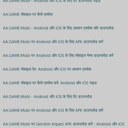
AA.GAME:Mobi - Android और iOS के लिए ऐप डाउनलोड गाइड
AA.GAME मोबाइल पर कैसे एक्सेस
AA.GAME:Mobi - Android और iOS के लिए आसान एक्सेस और डाउनलोड
AA.GAME:Mobi पर Android और iOS के लिए APK डाउनलोड करें
AA.GAME:Mobi पर Android और iOS के लिए मोबाइल गेम्स डाउनलोड करें
AA.GAME मोबाइल ऐप: Android और iOS पर आसान एक्सेस
AA.GAME मोबाइल पर कैसे एक्सेस करें: Android और iOS गाइड
AA.GAME:Mobi - Android और iOS के लिए ऐप डाउनलोड
AA.GAME:Mobi पर Android और iOS के लिए APK डाउनलोड करें
AA.GAME:Mobi पर Genshin Impact APK डाउनलोड करें - Android और iOS