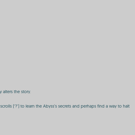
alters the story.
crolls (‘?’) to learn the Abyss’s secrets and perhaps find a way to halt