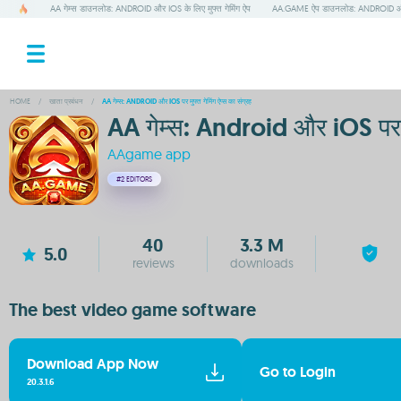
AA गेम्स डाउनलोड: ANDROID और IOS के लिए मुफ्त गेमिंग ऐप
AA.GAME ऐप डाउनलोड: ANDROID और IO
HOME
/
खाता प्रबंधन
/
AA गेम्स: ANDROID और IOS पर मुफ्त गेमिंग ऐप्स का संग्रह
AA गेम्स: Android और iOS पर मु
AAgame app
#2
EDITORS
40
3.3 M
5.0
reviews
downloads
The best video game software
Download App Now
Go to Login
20.3.1.6