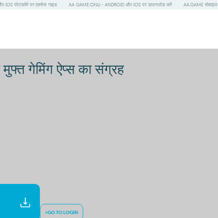
S प्लेटफ़ॉर्म पर एक्सेस गाइड
AA GAME:ONLI - ANDROID और IOS पर डाउनलोड करें
AA.GAME मोबाइल प
फ्त गेमिंग ऐप्स का संग्रह
>GO TO LOGIN