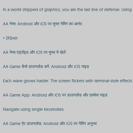
In a world stripped of graphics, you are the last line of defense. Usi
AA गेम्स: Android और iOS पर मुफ्त गेमिंग का आनंद
> [R]iver
AA गेम्स एंड्रॉइड और iOS पर मुफ्त में खेलें
AA Game कैसे डाउनलोड करें: Android और iOS गाइड
Each wave grows harder. The screen flickers with terminal-style effects.
AA Game App: Android और iOS पर डाउनलोड और एक्सेस गाइड
Navigate using single keystrokes:
AA Game ऐप डाउनलोड: Android और iOS पर गेमिंग अनुभव