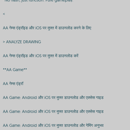
*No flash, just function. Pure gameplay.*
<
AA गेम्स एंड्रॉइड और iOS पर मुफ्त में डाउनलोड करने के लिए
> ANALYZE DRAWING
AA गेम्स एंड्रॉइड और iOS पर मुफ्त में डाउनलोड करें
**AA Game**
AA गेम्स एंड्रॉ
AA Game: Android और iOS पर मुफ्त डाउनलोड और एक्सेस गाइड
AA Game: Android और iOS पर मुफ्त डाउनलोड और एक्सेस गाइड
AA Game: Android और iOS पर मुफ्त डाउनलोड और गेमिंग अनुभव