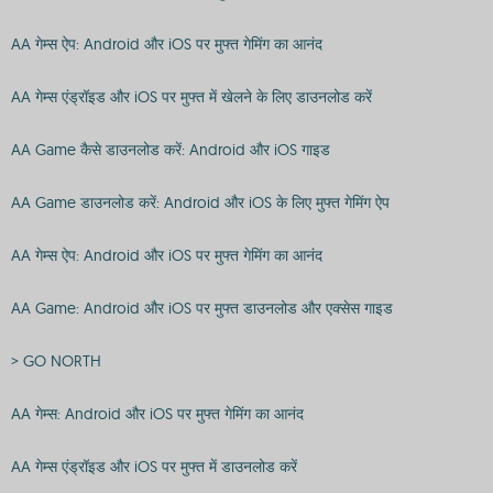
AA गेम्स ऐप: Android और iOS पर मुफ्त गेमिंग का आनंद
AA गेम्स एंड्रॉइड और iOS पर मुफ्त में खेलने के लिए डाउनलोड करें
AA Game कैसे डाउनलोड करें: Android और iOS गाइड
AA Game डाउनलोड करें: Android और iOS के लिए मुफ्त गेमिंग ऐप
AA गेम्स ऐप: Android और iOS पर मुफ्त गेमिंग का आनंद
AA Game: Android और iOS पर मुफ्त डाउनलोड और एक्सेस गाइड
> GO NORTH
AA गेम्स: Android और iOS पर मुफ्त गेमिंग का आनंद
AA गेम्स एंड्रॉइड और iOS पर मुफ्त में डाउनलोड करें