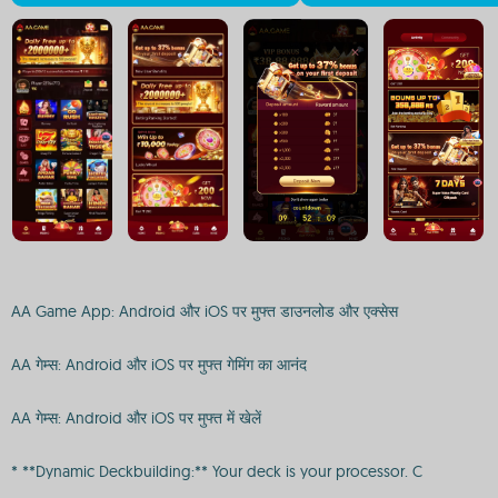
AA Game App: Android और iOS पर मुफ्त डाउनलोड और एक्सेस
AA गेम्स: Android और iOS पर मुफ्त गेमिंग का आनंद
AA गेम्स: Android और iOS पर मुफ्त में खेलें
* **Dynamic Deckbuilding:** Your deck is your processor. C