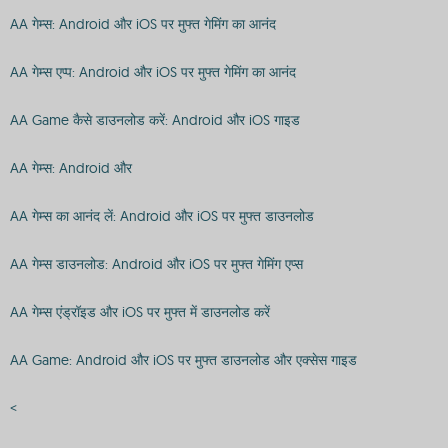
AA गेम्स: Android और iOS पर मुफ्त गेमिंग का आनंद
AA गेम्स एप्प: Android और iOS पर मुफ्त गेमिंग का आनंद
AA Game कैसे डाउनलोड करें: Android और iOS गाइड
AA गेम्स: Android और
AA गेम्स का आनंद लें: Android और iOS पर मुफ्त डाउनलोड
AA गेम्स डाउनलोड: Android और iOS पर मुफ्त गेमिंग एप्स
AA गेम्स एंड्रॉइड और iOS पर मुफ्त में डाउनलोड करें
AA Game: Android और iOS पर मुफ्त डाउनलोड और एक्सेस गाइड
<