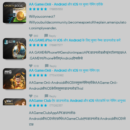
AA Game:Onli - Android और iOS पर मुफ्त गेमिंग एपीके
1768551550
Willyouconnect?
Willyoubuildacommunity,becomeapoetoftheplain,amanipulato
r,orsimplywander,
869
Reply
AA.GAME:iPho पर iOS और Android के लिए मुफ्त गेम्स डाउनलोड करें
1769817577
AA.GAMEसेiPhoneपरGenshinImpactAPKडाउनलोडऔरइंस्टॉलगाइडAA
.GAMEपरiPhoneकेलिएAndroidऐप्सकैसे
1018
Reply
AA Game:Onli - Android और iOS पर मुफ्त गेमिंग एप
1770410992
AAGame:Onli-AndroidऔरiOSपरमुफ्तगेमिंगएपीकेAAGame:Onli-
AndroidऔरiOSकेलिएमुफ्तडाउनलोडThisl
234
Reply
AAGame Club ऐप डाउनलोड: Android और iOS प्लेटफ़ॉर्म पर गेमिंग अनुभव
1771262357
AAGameClubAppAPKडाउनलोड-
AndroidऔरiOSप्लेटफ़ॉर्मAAGameClubएप्पडाउनलोड:AndroidऔरiOSप्ले
टफ़