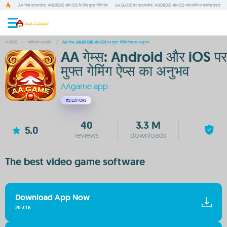
AA गेम्स डाउनलोड: ANDROID और IOS के लिए मुफ्त गेमिंग ऐप
AA.GAME ऐप डाउनलोड: ANDROID और IOS प्लेटफ़ॉर्म पर एक्सेस गाइड
HOME
/
नवीनतम अपडेट
/
AA गेम्स: ANDROID और IOS पर मुफ्त गेमिंग ऐप्स का अनुभव
AA गेम्स: Android और iOS पर
मुफ्त गेमिंग ऐप्स का अनुभव
AAgame app
#2
EDITORS
40
3.3 M
5.0
reviews
downloads
The best video game software
Download App Now
20.3.1.6