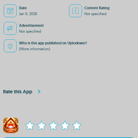
Date
Content Rating
Jan 9, 2026
Not specified
Advertisement
Not specified
Why is this app published on Uptodown?
(More information)
Rate this App