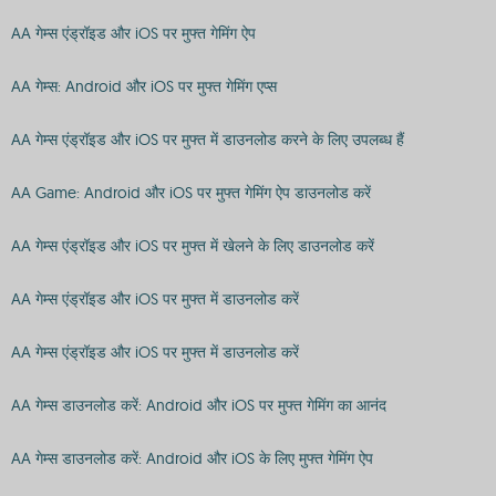
AA गेम्स एंड्रॉइड और iOS पर मुफ्त गेमिंग ऐप
AA गेम्स: Android और iOS पर मुफ्त गेमिंग एप्स
AA गेम्स एंड्रॉइड और iOS पर मुफ्त में डाउनलोड करने के लिए उपलब्ध हैं
AA Game: Android और iOS पर मुफ्त गेमिंग ऐप डाउनलोड करें
AA गेम्स एंड्रॉइड और iOS पर मुफ्त में खेलने के लिए डाउनलोड करें
AA गेम्स एंड्रॉइड और iOS पर मुफ्त में डाउनलोड करें
AA गेम्स एंड्रॉइड और iOS पर मुफ्त में डाउनलोड करें
AA गेम्स डाउनलोड करें: Android और iOS पर मुफ्त गेमिंग का आनंद
AA गेम्स डाउनलोड करें: Android और iOS के लिए मुफ्त गेमिंग ऐप