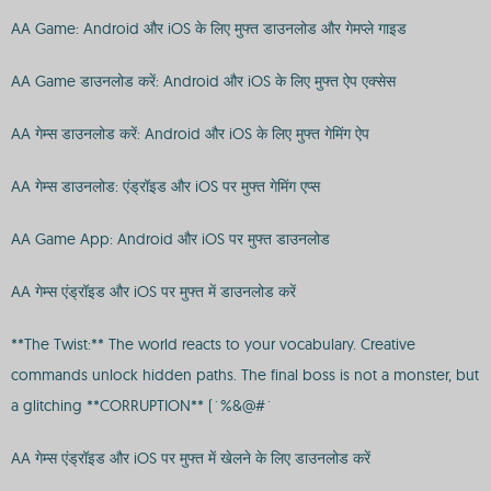
AA Game: Android और iOS के लिए मुफ्त डाउनलोड और गेमप्ले गाइड
AA Game डाउनलोड करें: Android और iOS के लिए मुफ्त ऐप एक्सेस
AA गेम्स डाउनलोड करें: Android और iOS के लिए मुफ्त गेमिंग ऐप
AA गेम्स डाउनलोड: एंड्रॉइड और iOS पर मुफ्त गेमिंग एप्स
AA Game App: Android और iOS पर मुफ्त डाउनलोड
AA गेम्स एंड्रॉइड और iOS पर मुफ्त में डाउनलोड करें
**The Twist:** The world reacts to your vocabulary. Creative
commands unlock hidden paths. The final boss is not a monster, but
a glitching **CORRUPTION** (`%&@#`
AA गेम्स एंड्रॉइड और iOS पर मुफ्त में खेलने के लिए डाउनलोड करें