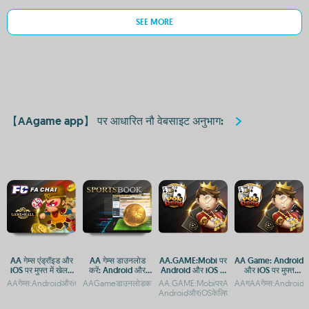
SEE MORE
【AAgame app】 पर आधारित नौ वेबसाइट अनुभाग:
AA गेम्स एंड्रॉइड और
AA गेम्स डाउनलोड
AA.GAME:Mobi पर
AA Game: Android
iOS पर मुफ्त में खेलने
करें: Android और
Android और iOS के
और iOS पर मुफ्त
के लिए डाउनलोड करें
iOS के लिए मुफ्त गेमिंग
लिए मोबाइल गेम्स
डाउनलोड और एक्सेस
AAगेम्स:AndroidऔरiOSपरमुफ्तगेमिंगऐप्सAAगेम्स:AndroidऔरiOSपरमुफ्तगेमिंगकाआनंदAAगेम्सडाउ
AAGameडाउनलोडकरें:AndroidऔरiOSकेलिएमुफ्तऐपएक्सेसAAगेम्सएंड्रॉइड
AA.GAME:MobiपरAndroidऔरiOSकेलिएAPKड
AAगAAगेम्स:Androidऔर
ऐप
डाउनलोड करें
गाइड
AndroidऔरiOSकेलिएऐपडाउनलोडकरें