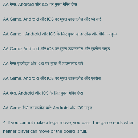
AA गेम्स: Android और iOS पर मुफ्त गेमिंग ऐप्स
AA Game: Android और iOS पर मुफ्त डाउनलोड और प्ले करें
AA Game - Android और iOS के लिए मुफ्त डाउनलोड और गेमिंग अनुभव
AA Game: Android और iOS पर मुफ्त डाउनलोड और एक्सेस गाइड
AA गेम्स एंड्रॉइड और iOS पर मुफ्त में डाउनलोड करें
AA Game: Android और iOS पर मुफ्त डाउनलोड और एक्सेस
AA गेम्स: Android और iOS के लिए मुफ्त गेमिंग ऐप्स
AA Game कैसे डाउनलोड करें: Android और iOS गाइड
4. If you cannot make a legal move, you pass. The game ends when
neither player can move or the board is full.