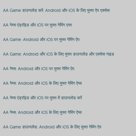
AA Game डाउनलोड करें: Android और iOS के लिए मुफ्त ऐप एक्सेस
AA गेम्स एंड्रॉइड और iOS पर मुफ्त गेमिंग एप्स
AA Game: Android और iOS पर मुफ्त गेमिंग ऐप
AA Game: Android और iOS के लिए मुफ्त डाउनलोड और एक्सेस गाइड
AA गेम्स: Android और iOS पर मुफ्त गेमिंग ऐप
AA गेम्स: Android और iOS के लिए मुफ्त गेमिंग ऐप्स
AA गेम्स एंड्रॉइड और iOS पर मुफ्त में डाउनलोड करें
AA गेम्स: Android और iOS के लिए मुफ्त गेमिंग ऐप्स
AA Game डाउनलोड: Android और iOS के लिए मुफ्त गेमिंग ऐप