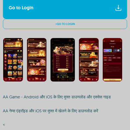
Go to Login
>GO TO LOGIN
AA Game - Android और iOS के लिए मुफ्त डाउनलोड और एक्सेस गाइड
AA गेम्स एंड्रॉइड और iOS पर मुफ्त में खेलने के लिए डाउनलोड करें
<