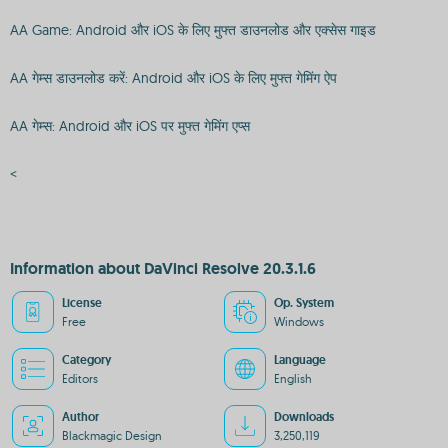
AA Game: Android और iOS के लिए मुफ्त डाउनलोड और एक्सेस गाइड
AA गेम्स डाउनलोड करें: Android और iOS के लिए मुफ्त गेमिंग ऐप
AA गेम्स: Android और iOS पर मुफ्त गेमिंग एप्स
<
Information about DaVinci Resolve 20.3.1.6
License
Op. System
Free
Windows
Category
Language
Editors
English
Author
Downloads
Blackmagic Design
3,250,119