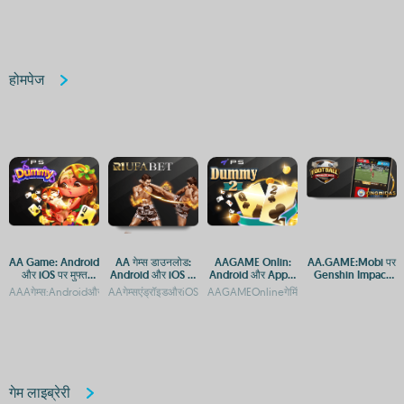
होमपेज
AA Game: Android
AA गेम्स डाउनलोड:
AAGAME Onlin:
AA.GAME:Mobi पर
और iOS पर मुफ्त
Android और iOS पर
Android और Apple
Genshin Impact
डाउनलोड और एक्सेस
मुफ्त गेमिंग ऐप
पर एक्सेस करें, APP
APK डाउनलोड करें -
AAAगेम्स:AndroidऔरiOSकेलिएमुफ्तगेमिंगऐपAAगेम्सएंड्रॉइडऔरiOSपरमुफ्तमेंखेलनेकेलिएडाउनलोडकर
AAगेम्सएंड्रॉइडऔरiOSपरमुफ्तगेमिंगऐपAAगेम्स:एंड्रॉइडऔरiOSपरमुफ्तगे
AAGAMEOnlineगेमिंगप्लेटफॉर्म:Androidऔर
गाइड
और APK डाउनलोड
Android और iOS
गाइड
गेम लाइब्रेरी