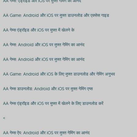
AA गेम्स: एंड्रॉइड और iOS पर मुफ्त गेमिंग का आनंद
AA Game: Android और iOS पर मुफ्त डाउनलोड और एक्सेस गाइड
AA गेम्स एंड्रॉइड और iOS पर मुफ्त में खेलने के
AA गेम्स: Android और iOS पर मुफ्त गेमिंग का आनंद
AA गेम्स: Android और iOS पर मुफ्त गेमिंग का आनंद
AA Game: Android और iOS के लिए मुफ्त डाउनलोड और गेमिंग अनुभव
AA गेम्स डाउनलोड: Android और iOS पर मुफ्त गेमिंग एप्स
AA गेम्स एंड्रॉइड और iOS पर मुफ्त में खेलने के लिए डाउनलोड करें
<
AA गेम्स ऐप: Android और iOS पर मुफ्त गेमिंग का आनंद