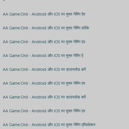
<
AA Game:Onli - Android और iOS पर मुफ्त गेमिंग ऐप
AA Game:Onli - Android और iOS पर मुफ्त गेमिंग एपीके
AA Game:Onli - Android और iOS पर मुफ्त गेमिंग एप
AA Game:Onli - Android और iOS पर मुफ्त गेमिंग ऐ
AA Game:Onli - Android और iOS पर डाउनलोड करें
AA Game:Onli - Android और iOS पर मुफ्त गेमिंग एप
AA Game:Onli - Android और iOS पर डाउनलोड करें
AA Game:Onli - Android और iOS पर मुफ्त गेमिंग एप
AA Game:Onli - Android और iOS पर मुफ्त गेमिंग एप्लिकेशन