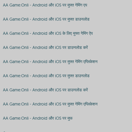
AA Game:Onli - Android और iOS पर मुफ्त गेमिंग एप
AA Game:Onli - Android और iOS पर मुफ्त डाउनलोड
AA Game:Onli - Android और iOS के लिए मुफ्त गेमिंग ऐप
AA Game:Onli - Android और iOS पर डाउनलोड करें
AA Game:Onli - Android और iOS पर मुफ्त गेमिंग एप्लिकेशन
AA Game:Onli - Android और iOS पर मुफ्त डाउनलोड
AA Game:Onli - Android और iOS पर डाउनलोड करें
AA Game:Onli - Android और iOS पर मुफ्त गेमिंग एप्लिकेशन
AA Game:Onli - Android और iOS पर मुफ