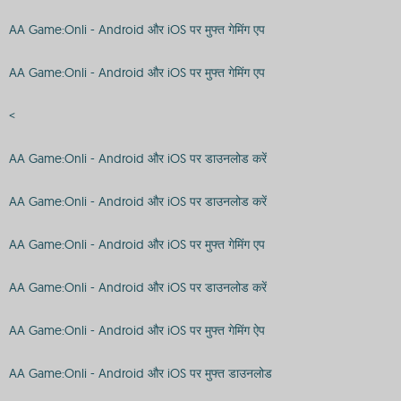
AA Game:Onli - Android और iOS पर मुफ्त गेमिंग एप
AA Game:Onli - Android और iOS पर मुफ्त गेमिंग एप
<
AA Game:Onli - Android और iOS पर डाउनलोड करें
AA Game:Onli - Android और iOS पर डाउनलोड करें
AA Game:Onli - Android और iOS पर मुफ्त गेमिंग एप
AA Game:Onli - Android और iOS पर डाउनलोड करें
AA Game:Onli - Android और iOS पर मुफ्त गेमिंग ऐप
AA Game:Onli - Android और iOS पर मुफ्त डाउनलोड