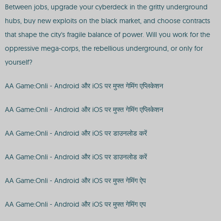
Between jobs, upgrade your cyberdeck in the gritty underground
hubs, buy new exploits on the black market, and choose contracts
that shape the city's fragile balance of power. Will you work for the
oppressive mega-corps, the rebellious underground, or only for
yourself?
AA Game:Onli - Android और iOS पर मुफ्त गेमिंग एप्लिकेशन
AA Game:Onli - Android और iOS पर मुफ्त गेमिंग एप्लिकेशन
AA Game:Onli - Android और iOS पर डाउनलोड करें
AA Game:Onli - Android और iOS पर डाउनलोड करें
AA Game:Onli - Android और iOS पर मुफ्त गेमिंग ऐप
AA Game:Onli - Android और iOS पर मुफ्त गेमिंग एप