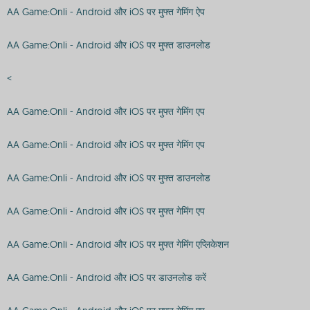
AA Game:Onli - Android और iOS पर मुफ्त गेमिंग ऐप
AA Game:Onli - Android और iOS पर मुफ्त डाउनलोड
<
AA Game:Onli - Android और iOS पर मुफ्त गेमिंग एप
AA Game:Onli - Android और iOS पर मुफ्त गेमिंग एप
AA Game:Onli - Android और iOS पर मुफ्त डाउनलोड
AA Game:Onli - Android और iOS पर मुफ्त गेमिंग एप
AA Game:Onli - Android और iOS पर मुफ्त गेमिंग एप्लिकेशन
AA Game:Onli - Android और iOS पर डाउनलोड करें