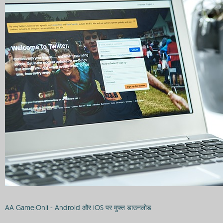
AA Game:Onli - Android और iOS पर मुफ्त डाउनलोड