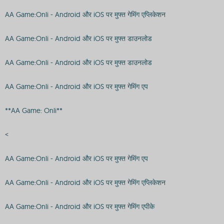
AA Game:Onli - Android और iOS पर मुफ्त गेमिंग एप्लिकेशन
AA Game:Onli - Android और iOS पर मुफ्त डाउनलोड
AA Game:Onli - Android और iOS पर मुफ्त डाउनलोड
AA Game:Onli - Android और iOS पर मुफ्त गेमिंग एप
**AA Game: Onli**
<
AA Game:Onli - Android और iOS पर मुफ्त गेमिंग एप
AA Game:Onli - Android और iOS पर मुफ्त गेमिंग एप्लिकेशन
AA Game:Onli - Android और iOS पर मुफ्त गेमिंग एपीके