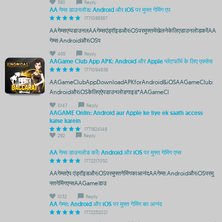
380
Reply
AA गेम्स डाउनलोड: Android और iOS पर मुफ्त गेमिंग एप
1771089367
AAगेम्सएप्पडाउनलAAगेम्सएंड्रॉइडऔरiOSपरमुफ्तमेंखेलनेकेलिएडाउनलोडकरेंAA
गेम्स:AndroidऔरiOSप
465
Reply
AAGame Club App APK: Android और Apple प्लेटफॉर्म के लिए एक्सेस
1771094636
AAGameClubAppDownloadAPKforAndroid&iOSAAGameClub:
AndroidऔरiOSकेलिएऐपडाउनलोडगाइड*AAGameCl
1047
Reply
AAGAME Onlin: Android aur Apple ke liye ek saath access
kaise karein
1771824149
292
Reply
AA गेम्स डाउनलोड करें: Android और iOS पर मुफ्त गेमिंग एप्स
1772217052
AAगेम्सऐप:एंड्रॉइडऔरiOSपरमुफ्तगेमिंगकाआनंदAAगेम्स:AndroidऔरiOSपरमु
फ्तगेमिंगएप्सAAGameडाउ
1032
Reply
AA गेम्स: Android और iOS पर मुफ्त गेमिंग का आनंद
1772252021