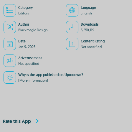
Category
Language
Editors
English
Author
Downloads
Blackmagic Design
3,250,119
Date
Content Rating
Jan 9, 2026
Not specified
Advertisement
Not specified
Why is this app published on Uptodown?
(More information)
Rate this App