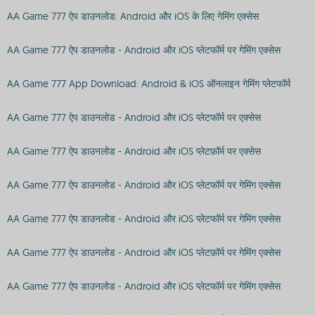
AA Game 777 ऐप डाउनलोड: Android और iOS के लिए गेमिंग एक्सेस
AA Game 777 ऐप डाउनलोड - Android और iOS प्लेटफॉर्म पर गेमिंग एक्सेस
AA Game 777 App Download: Android & iOS ऑनलाइन गेमिंग प्लेटफॉर्म
AA Game 777 ऐप डाउनलोड - Android और iOS प्लेटफॉर्म पर एक्सेस
AA Game 777 ऐप डाउनलोड - Android और iOS प्लेटफ़ॉर्म पर एक्सेस
AA Game 777 ऐप डाउनलोड - Android और iOS प्लेटफॉर्म पर गेमिंग एक्सेस
AA Game 777 ऐप डाउनलोड - Android और iOS प्लेटफॉर्म पर गेमिंग एक्सेस
AA Game 777 ऐप डाउनलोड - Android और iOS प्लेटफ़ॉर्म पर गेमिंग एक्सेस
AA Game 777 ऐप डाउनलोड - Android और iOS प्लेटफॉर्म पर गेमिंग एक्सेस