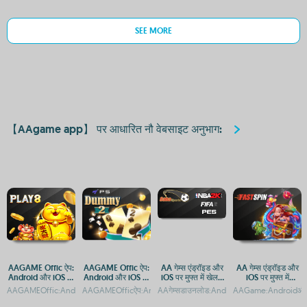
SEE MORE
【AAgame app】 पर आधारित नौ वेबसाइट अनुभाग:
AAGAME Offic ऐप:
AAGAME Offic ऐप:
AA गेम्स एंड्रॉइड और
AA गेम्स एंड्रॉइड और
Android और iOS पर
Android और iOS पर
iOS पर मुफ्त में खेलने
iOS पर मुफ्त में
मुफ्त डाउनलोड
डाउनलोड करें
के लिए
डाउनलोड करें
AAGAMEOffic:AndroidऔरiOSकेलिएऐपडाउनलोडकरेंAAGAMEOfficऐपडाउनलोड:AndroidऔरiOSप
AAGAMEOfficऐप:AndroidऔरAppleपरमुफ्तडाउनलोडAAGAMEOfficऐपडा
AAगेम्सडाउनलोड:AndroidऔरiOSकेलिएमुफ्तगेमि
AAGame:AndroidऔरiOSक