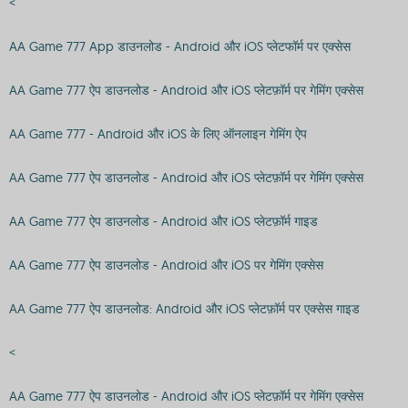
<
AA Game 777 App डाउनलोड - Android और iOS प्लेटफॉर्म पर एक्सेस
AA Game 777 ऐप डाउनलोड - Android और iOS प्लेटफ़ॉर्म पर गेमिंग एक्सेस
AA Game 777 - Android और iOS के लिए ऑनलाइन गेमिंग ऐप
AA Game 777 ऐप डाउनलोड - Android और iOS प्लेटफ़ॉर्म पर गेमिंग एक्सेस
AA Game 777 ऐप डाउनलोड - Android और iOS प्लेटफ़ॉर्म गाइड
AA Game 777 ऐप डाउनलोड - Android और iOS पर गेमिंग एक्सेस
AA Game 777 ऐप डाउनलोड: Android और iOS प्लेटफ़ॉर्म पर एक्सेस गाइड
<
AA Game 777 ऐप डाउनलोड - Android और iOS प्लेटफ़ॉर्म पर गेमिंग एक्सेस