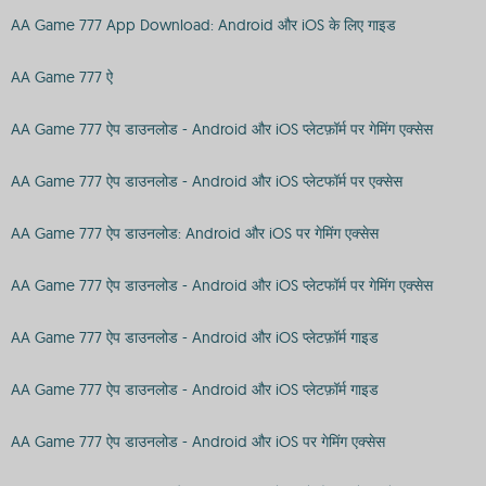
AA Game 777 App Download: Android और iOS के लिए गाइड
AA Game 777 ऐ
AA Game 777 ऐप डाउनलोड - Android और iOS प्लेटफ़ॉर्म पर गेमिंग एक्सेस
AA Game 777 ऐप डाउनलोड - Android और iOS प्लेटफॉर्म पर एक्सेस
AA Game 777 ऐप डाउनलोड: Android और iOS पर गेमिंग एक्सेस
AA Game 777 ऐप डाउनलोड - Android और iOS प्लेटफॉर्म पर गेमिंग एक्सेस
AA Game 777 ऐप डाउनलोड - Android और iOS प्लेटफ़ॉर्म गाइड
AA Game 777 ऐप डाउनलोड - Android और iOS प्लेटफ़ॉर्म गाइड
AA Game 777 ऐप डाउनलोड - Android और iOS पर गेमिंग एक्सेस