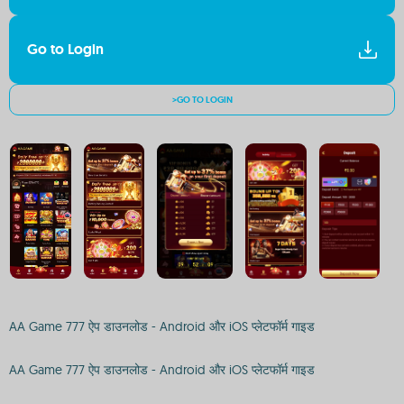
Go to Login
>GO TO LOGIN
AA Game 777 ऐप डाउनलोड - Android और iOS प्लेटफॉर्म गाइड
AA Game 777 ऐप डाउनलोड - Android और iOS प्लेटफॉर्म गाइड