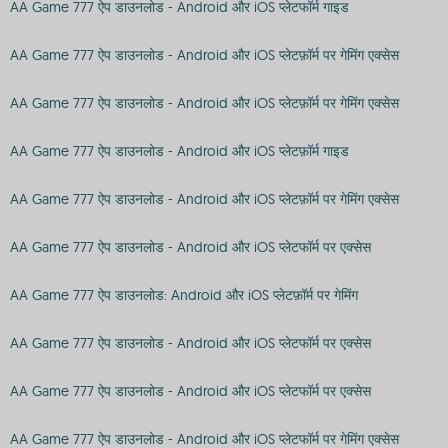
AA Game 777 ऐप डाउनलोड - Android और iOS प्लेटफॉर्म गाइड
AA Game 777 ऐप डाउनलोड - Android और iOS प्लेटफ़ॉर्म पर गेमिंग एक्सेस
AA Game 777 ऐप डाउनलोड - Android और iOS प्लेटफ़ॉर्म पर गेमिंग एक्सेस
AA Game 777 ऐप डाउनलोड - Android और iOS प्लेटफ़ॉर्म गाइड
AA Game 777 ऐप डाउनलोड - Android और iOS प्लेटफ़ॉर्म पर गेमिंग एक्सेस
AA Game 777 ऐप डाउनलोड - Android और iOS प्लेटफॉर्म पर एक्सेस
AA Game 777 ऐप डाउनलोड: Android और iOS प्लेटफ़ॉर्म पर गेमिंग
AA Game 777 ऐप डाउनलोड - Android और iOS प्लेटफॉर्म पर एक्सेस
AA Game 777 ऐप डाउनलोड - Android और iOS प्लेटफॉर्म पर एक्सेस
AA Game 777 ऐप डाउनलोड - Android और iOS प्लेटफॉर्म पर गेमिंग एक्सेस