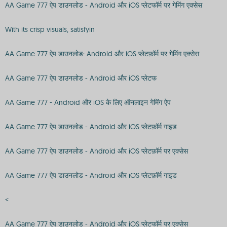
AA Game 777 ऐप डाउनलोड - Android और iOS प्लेटफॉर्म पर गेमिंग एक्सेस
With its crisp visuals, satisfyin
AA Game 777 ऐप डाउनलोड: Android और iOS प्लेटफ़ॉर्म पर गेमिंग एक्सेस
AA Game 777 ऐप डाउनलोड - Android और iOS प्लेटफ
AA Game 777 - Android और iOS के लिए ऑनलाइन गेमिंग ऐप
AA Game 777 ऐप डाउनलोड - Android और iOS प्लेटफ़ॉर्म गाइड
AA Game 777 ऐप डाउनलोड - Android और iOS प्लेटफ़ॉर्म पर एक्सेस
AA Game 777 ऐप डाउनलोड - Android और iOS प्लेटफ़ॉर्म गाइड
<
AA Game 777 ऐप डाउनलोड - Android और iOS प्लेटफॉर्म पर एक्सेस