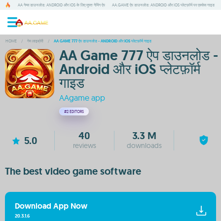
AA गेम्स डाउनलोड: ANDROID और IOS के लिए मुफ्त गेमिंग ऐप
AA.GAME ऐप डाउनलोड: ANDROID और IOS प्लेटफ़ॉर्म पर एक्सेस गाइड
HOME
/
गेम लाइब्रेरी
/
AA GAME 777 ऐप डाउनलोड - ANDROID और IOS प्लेटफ़ॉर्म गाइड
AA Game 777 ऐप डाउनलोड -
Android और iOS प्लेटफ़ॉर्म
गाइड
AAgame app
#2
EDITORS
40
3.3 M
5.0
reviews
downloads
The best video game software
Download App Now
20.3.1.6