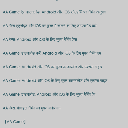
AA Game ऐप डाउनलोड: Android और iOS प्लेटफ़ॉर्म पर गेमिंग अनुभव
AA गेम्स एंड्रॉइड और iOS पर मुफ्त में खेलने के लिए डाउनलोड करें
AA गेम्स: Android और iOS के लिए मुफ्त गेमिंग ऐप्स
AA Game डाउनलोड करें: Android और iOS के लिए मुफ्त गेमिंग एप
AA Game: Android और iOS पर मुफ्त डाउनलोड और एक्सेस गाइड
AA Game: Android और iOS के लिए मुफ्त डाउनलोड और एक्सेस गाइड
AA Game डाउनलोड: Android और iOS के लिए मुफ्त गेमिंग ऐप
AA गेम्स: मोबाइल गेमिंग का मुफ्त मनोरंजन
【AA Game】