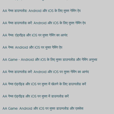
AA गेम्स डाउनलोड: Android और iOS के लिए मुफ्त गेमिंग ऐप
AA गेम्स डाउनलोड करें: Android और iOS के लिए मुफ्त गेमिंग ऐप
AA गेम्स: एंड्रॉइड और iOS पर मुफ्त गेमिंग का आनंद
AA गेम्स: Android और iOS पर मुफ्त गेमिंग ऐप
AA Game - Android और iOS के लिए मुफ्त डाउनलोड और गेमिंग अनुभव
AA गेम्स डाउनलोड करें: Android और iOS पर मुफ्त गेमिंग का आनंद
AA गेम्स एंड्रॉइड और iOS पर मुफ्त में खेलने के लिए डाउनलोड करें
AA गेम्स एंड्रॉइड और iOS पर मुफ्त में डाउनलोड करें
AA Game: Android और iOS पर मुफ्त डाउनलोड और एक्सेस