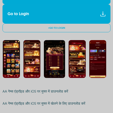
Go to Login
>GO TO LOGIN
AA गेम्स एंड्रॉइड और iOS पर मुफ्त में डाउनलोड करें
AA गेम्स एंड्रॉइड और iOS पर मुफ्त में खेलने के लिए डाउनलोड करें