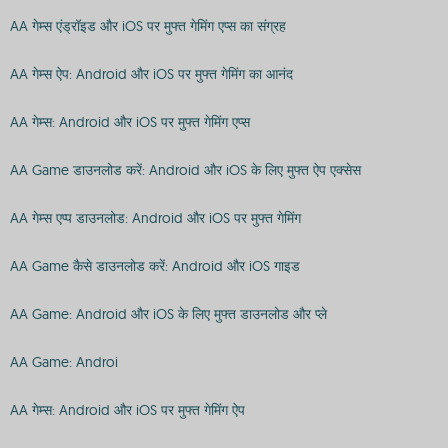
AA गेम्स एंड्रॉइड और iOS पर मुफ्त गेमिंग एप्स का संग्रह
AA गेम्स ऐप: Android और iOS पर मुफ्त गेमिंग का आनंद
AA गेम्स: Android और iOS पर मुफ्त गेमिंग एप्स
AA Game डाउनलोड करें: Android और iOS के लिए मुफ्त ऐप एक्सेस
AA गेम्स एप्प डाउनलोड: Android और iOS पर मुफ्त गेमिंग
AA Game कैसे डाउनलोड करें: Android और iOS गाइड
AA Game: Android और iOS के लिए मुफ्त डाउनलोड और प्ले
AA Game: Androi
AA गेम्स: Android और iOS पर मुफ्त गेमिंग ऐप