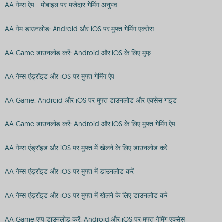
AA गेम्स ऐप - मोबाइल पर मजेदार गेमिंग अनुभव
AA गेम डाउनलोड: Android और iOS पर मुफ्त गेमिंग एक्सेस
AA Game डाउनलोड करें: Android और iOS के लिए मुफ्
AA गेम्स एंड्रॉइड और iOS पर मुफ्त गेमिंग ऐप
AA Game: Android और iOS पर मुफ्त डाउनलोड और एक्सेस गाइड
AA Game डाउनलोड करें: Android और iOS के लिए मुफ्त गेमिंग ऐप
AA गेम्स एंड्रॉइड और iOS पर मुफ्त में खेलने के लिए डाउनलोड करें
AA गेम्स एंड्रॉइड और iOS पर मुफ्त में डाउनलोड करें
AA गेम्स एंड्रॉइड और iOS पर मुफ्त में खेलने के लिए डाउनलोड करें
AA Game एप्प डाउनलोड करें: Android और iOS पर मुफ्त गेमिंग एक्सेस