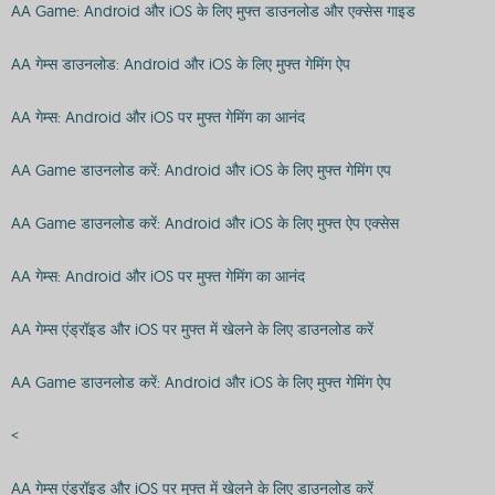
AA Game: Android और iOS के लिए मुफ्त डाउनलोड और एक्सेस गाइड
AA गेम्स डाउनलोड: Android और iOS के लिए मुफ्त गेमिंग ऐप
AA गेम्स: Android और iOS पर मुफ्त गेमिंग का आनंद
AA Game डाउनलोड करें: Android और iOS के लिए मुफ्त गेमिंग एप
AA Game डाउनलोड करें: Android और iOS के लिए मुफ्त ऐप एक्सेस
AA गेम्स: Android और iOS पर मुफ्त गेमिंग का आनंद
AA गेम्स एंड्रॉइड और iOS पर मुफ्त में खेलने के लिए डाउनलोड करें
AA Game डाउनलोड करें: Android और iOS के लिए मुफ्त गेमिंग ऐप
<
AA गेम्स एंड्रॉइड और iOS पर मुफ्त में खेलने के लिए डाउनलोड करें