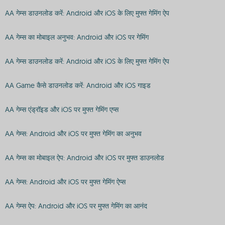
AA गेम्स डाउनलोड करें: Android और iOS के लिए मुफ्त गेमिंग ऐप
AA गेम्स का मोबाइल अनुभव: Android और iOS पर गेमिंग
AA गेम्स डाउनलोड करें: Android और iOS के लिए मुफ्त गेमिंग ऐप
AA Game कैसे डाउनलोड करें: Android और iOS गाइड
AA गेम्स एंड्रॉइड और iOS पर मुफ्त गेमिंग एप्स
AA गेम्स: Android और iOS पर मुफ्त गेमिंग का अनुभव
AA गेम्स का मोबाइल ऐप: Android और iOS पर मुफ्त डाउनलोड
AA गेम्स: Android और iOS पर मुफ्त गेमिंग ऐप्स
AA गेम्स ऐप: Android और iOS पर मुफ्त गेमिंग का आनंद