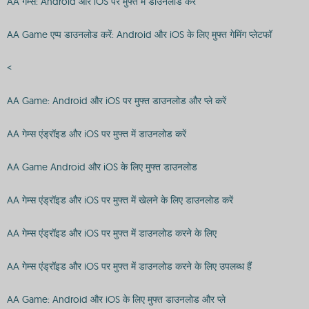
AA गेम्स: Android और iOS पर मुफ्त में डाउनलोड करें
AA Game एप्प डाउनलोड करें: Android और iOS के लिए मुफ्त गेमिंग प्लेटफॉ
<
AA Game: Android और iOS पर मुफ्त डाउनलोड और प्ले करें
AA गेम्स एंड्रॉइड और iOS पर मुफ्त में डाउनलोड करें
AA Game Android और iOS के लिए मुफ्त डाउनलोड
AA गेम्स एंड्रॉइड और iOS पर मुफ्त में खेलने के लिए डाउनलोड करें
AA गेम्स एंड्रॉइड और iOS पर मुफ्त में डाउनलोड करने के लिए
AA गेम्स एंड्रॉइड और iOS पर मुफ्त में डाउनलोड करने के लिए उपलब्ध हैं
AA Game: Android और iOS के लिए मुफ्त डाउनलोड और प्ले