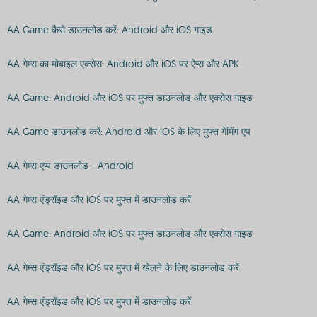
AA Game कैसे डाउनलोड करें: Android और iOS गाइड
AA गेम्स का मोबाइल एक्सेस: Android और iOS पर ऐप्स और APK
AA Game: Android और iOS पर मुफ्त डाउनलोड और एक्सेस गाइड
AA Game डाउनलोड करें: Android और iOS के लिए मुफ्त गेमिंग एप
AA गेम्स एप्प डाउनलोड - Android
AA गेम्स एंड्रॉइड और iOS पर मुफ्त में डाउनलोड करें
AA Game: Android और iOS पर मुफ्त डाउनलोड और एक्सेस गाइड
AA गेम्स एंड्रॉइड और iOS पर मुफ्त में खेलने के लिए डाउनलोड करें
AA गेम्स एंड्रॉइड और iOS पर मुफ्त में डाउनलोड करें