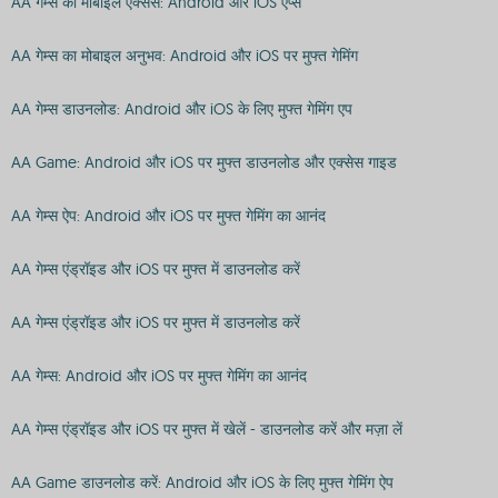
AA गेम्स का मोबाइल एक्सेस: Android और iOS ऐप्स
AA गेम्स का मोबाइल अनुभव: Android और iOS पर मुफ्त गेमिंग
AA गेम्स डाउनलोड: Android और iOS के लिए मुफ्त गेमिंग एप
AA Game: Android और iOS पर मुफ्त डाउनलोड और एक्सेस गाइड
AA गेम्स ऐप: Android और iOS पर मुफ्त गेमिंग का आनंद
AA गेम्स एंड्रॉइड और iOS पर मुफ्त में डाउनलोड करें
AA गेम्स एंड्रॉइड और iOS पर मुफ्त में डाउनलोड करें
AA गेम्स: Android और iOS पर मुफ्त गेमिंग का आनंद
AA गेम्स एंड्रॉइड और iOS पर मुफ्त में खेलें - डाउनलोड करें और मज़ा लें
AA Game डाउनलोड करें: Android और iOS के लिए मुफ्त गेमिंग ऐप