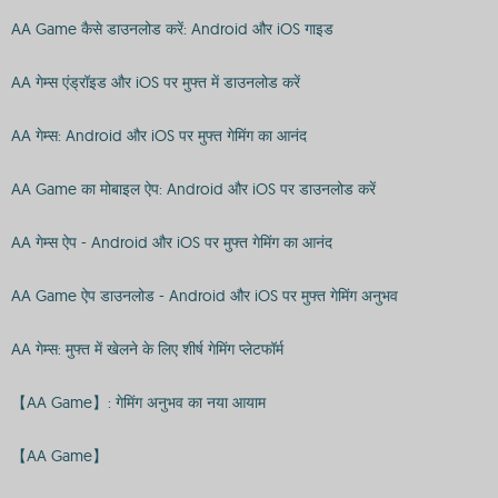
AA Game कैसे डाउनलोड करें: Android और iOS गाइड
AA गेम्स एंड्रॉइड और iOS पर मुफ्त में डाउनलोड करें
AA गेम्स: Android और iOS पर मुफ्त गेमिंग का आनंद
AA Game का मोबाइल ऐप: Android और iOS पर डाउनलोड करें
AA गेम्स ऐप - Android और iOS पर मुफ्त गेमिंग का आनंद
AA Game ऐप डाउनलोड - Android और iOS पर मुफ्त गेमिंग अनुभव
AA गेम्स: मुफ्त में खेलने के लिए शीर्ष गेमिंग प्लेटफॉर्म
【AA Game】: गेमिंग अनुभव का नया आयाम
【AA Game】