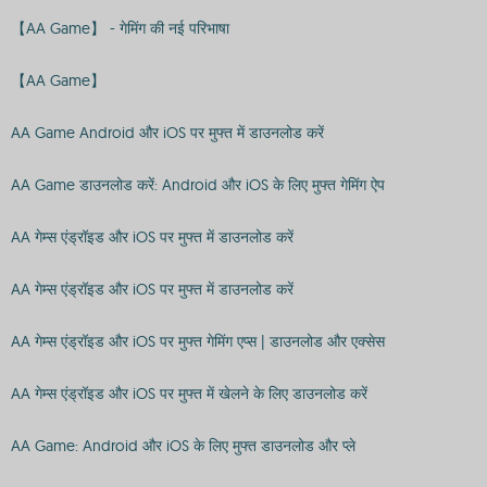
【AA Game】 - गेमिंग की नई परिभाषा
【AA Game】
AA Game Android और iOS पर मुफ्त में डाउनलोड करें
AA Game डाउनलोड करें: Android और iOS के लिए मुफ्त गेमिंग ऐप
AA गेम्स एंड्रॉइड और iOS पर मुफ्त में डाउनलोड करें
AA गेम्स एंड्रॉइड और iOS पर मुफ्त में डाउनलोड करें
AA गेम्स एंड्रॉइड और iOS पर मुफ्त गेमिंग एप्स | डाउनलोड और एक्सेस
AA गेम्स एंड्रॉइड और iOS पर मुफ्त में खेलने के लिए डाउनलोड करें
AA Game: Android और iOS के लिए मुफ्त डाउनलोड और प्ले