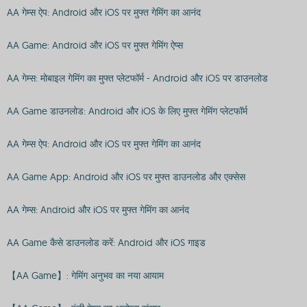
AA गेम्स ऐप: Android और iOS पर मुफ्त गेमिंग का आनंद
AA Game: Android और iOS पर मुफ्त गेमिंग ऐप्स
AA गेम्स: मोबाइल गेमिंग का मुफ्त प्लेटफॉर्म - Android और iOS पर डाउनलोड
AA Game डाउनलोड: Android और iOS के लिए मुफ्त गेमिंग प्लेटफॉर्म
AA गेम्स ऐप: Android और iOS पर मुफ्त गेमिंग का आनंद
AA Game App: Android और iOS पर मुफ्त डाउनलोड और एक्सेस
AA गेम्स: Android और iOS पर मुफ्त गेमिंग का आनंद
AA Game कैसे डाउनलोड करें: Android और iOS गाइड
【AA Game】: गेमिंग अनुभव का नया आयाम