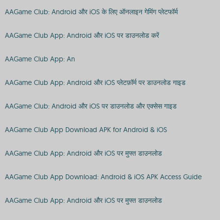
AAGame Club: Android और iOS के लिए ऑनलाइन गेमिंग प्लेटफॉर्म
AAGame Club App: Android और iOS पर डाउनलोड करें
AAGame Club App: An
AAGame Club App: Android और iOS प्लेटफ़ॉर्म पर डाउनलोड गाइड
AAGame Club: Android और iOS पर डाउनलोड और एक्सेस गाइड
AAGame Club App Download APK for Android & iOS
AAGame Club App: Android और iOS पर मुफ्त डाउनलोड
AAGame Club App Download: Android & iOS APK Access Guide
AAGame Club App: Android और iOS पर मुफ्त डाउनलोड