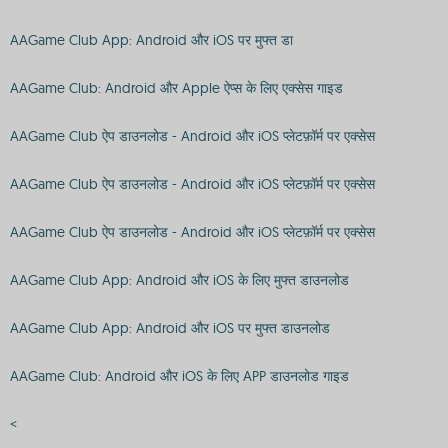
AAGame Club App: Android और iOS पर मुफ्त डा
AAGame Club: Android और Apple ऐप्स के लिए एक्सेस गाइड
AAGame Club ऐप डाउनलोड - Android और iOS प्लेटफ़ॉर्म पर एक्सेस
AAGame Club ऐप डाउनलोड - Android और iOS प्लेटफ़ॉर्म पर एक्सेस
AAGame Club ऐप डाउनलोड - Android और iOS प्लेटफ़ॉर्म पर एक्सेस
AAGame Club App: Android और iOS के लिए मुफ्त डाउनलोड
AAGame Club App: Android और iOS पर मुफ्त डाउनलोड
AAGame Club: Android और iOS के लिए APP डाउनलोड गाइड
<