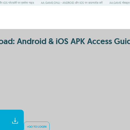
S प्लेटफ़ॉर्म पर एक्सेस गाइड
AA GAME:ONLI - ANDROID और IOS पर डाउनलोड करें
AA.GAME मोबाइल प
d: Android & iOS APK Access Gui
>GO TO LOGIN