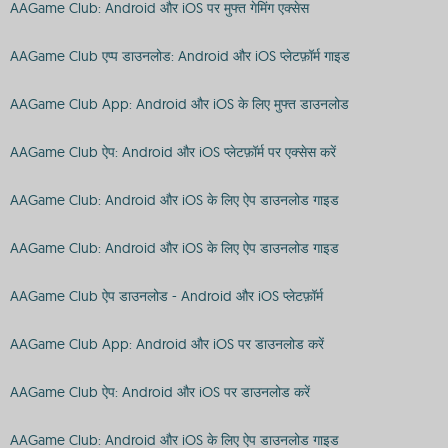
AAGame Club: Android और iOS पर मुफ्त गेमिंग एक्सेस
AAGame Club एप्प डाउनलोड: Android और iOS प्लेटफ़ॉर्म गाइड
AAGame Club App: Android और iOS के लिए मुफ्त डाउनलोड
AAGame Club ऐप: Android और iOS प्लेटफ़ॉर्म पर एक्सेस करें
AAGame Club: Android और iOS के लिए ऐप डाउनलोड गाइड
AAGame Club: Android और iOS के लिए ऐप डाउनलोड गाइड
AAGame Club ऐप डाउनलोड - Android और iOS प्लेटफ़ॉर्म
AAGame Club App: Android और iOS पर डाउनलोड करें
AAGame Club ऐप: Android और iOS पर डाउनलोड करें
AAGame Club: Android और iOS के लिए ऐप डाउनलोड गाइड