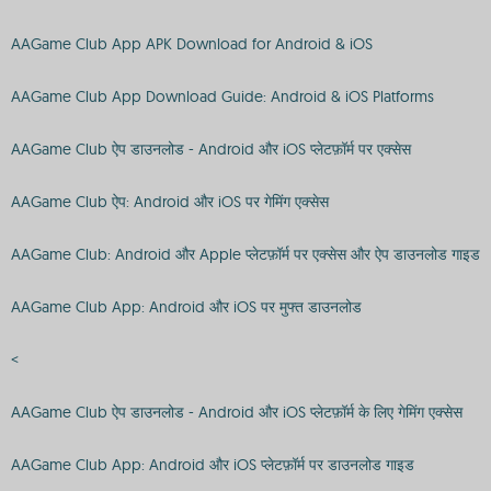
AAGame Club App APK Download for Android & iOS
AAGame Club App Download Guide: Android & iOS Platforms
AAGame Club ऐप डाउनलोड - Android और iOS प्लेटफ़ॉर्म पर एक्सेस
AAGame Club ऐप: Android और iOS पर गेमिंग एक्सेस
AAGame Club: Android और Apple प्लेटफ़ॉर्म पर एक्सेस और ऐप डाउनलोड गाइड
AAGame Club App: Android और iOS पर मुफ्त डाउनलोड
<
AAGame Club ऐप डाउनलोड - Android और iOS प्लेटफ़ॉर्म के लिए गेमिंग एक्सेस
AAGame Club App: Android और iOS प्लेटफ़ॉर्म पर डाउनलोड गाइड