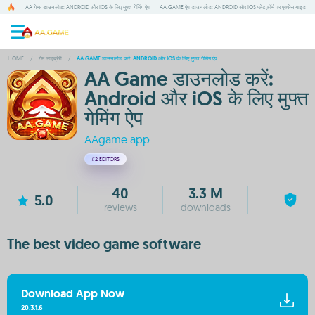
AA गेम्स डाउनलोड: ANDROID और IOS के लिए मुफ्त गेमिंग ऐप
AA.GAME ऐप डाउनलोड: ANDROID और IOS प्लेटफ़ॉर्म पर एक्सेस गाइड
HOME
/
गेम लाइब्रेरी
/
AA GAME डाउनलोड करें: ANDROID और IOS के लिए मुफ्त गेमिंग ऐप
AA Game डाउनलोड करें:
Android और iOS के लिए मुफ्त
गेमिंग ऐप
AAgame app
#2
EDITORS
40
3.3 M
5.0
reviews
downloads
The best video game software
Download App Now
20.3.1.6