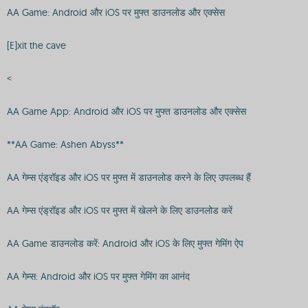
AA Game: Android और iOS पर मुफ्त डाउनलोड और एक्सेस
[E]xit the cave
<
AA Game App: Android और iOS पर मुफ्त डाउनलोड और एक्सेस
**AA Game: Ashen Abyss**
AA गेम्स एंड्रॉइड और iOS पर मुफ्त में डाउनलोड करने के लिए उपलब्ध हैं
AA गेम्स एंड्रॉइड और iOS पर मुफ्त में खेलने के लिए डाउनलोड करें
AA Game डाउनलोड करें: Android और iOS के लिए मुफ्त गेमिंग ऐप
AA गेम्स: Android और iOS पर मुफ्त गेमिंग का आनंद