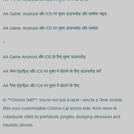
AA Game: Android और iOS पर मुफ्त डाउनलोड और एक्सेस गाइड
AA Game: Android और iOS पर मुफ्त डाउनलोड और एक्सेस
<
AA Game Android और iOS के लिए मुफ्त डाउनलोड
AA गेम्स एंड्रॉइड और iOS पर मुफ्त में खेलने के लिए डाउनलोड करें
AA गेम्स एंड्रॉइड और iOS पर मुफ्त में खेलने के लिए
In **Chrono Drift**, you’re not just a racer—you’re a Time Jockey.
Pilot your customizable Chrono-Car across eras, from neon-lit
cyberpunk cities to prehistoric jungles, dodging dinosaurs and
futuristic drones.