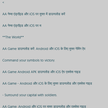
<
AA गेम्स एंड्रॉइड और iOS पर मुफ्त में डाउनलोड करें
AA गेम्स एंड्रॉइड और iOS पर म
**The World**
AA Game डाउनलोड करें: Android और iOS के लिए मुफ्त गेमिंग ऐप
Command your symbols to victory.
AA Game Android APK डाउनलोड और iOS ऐप एक्सेस गाइड
AA Game - Android और iOS के लिए मुफ्त डाउनलोड और एक्सेस गाइड
- Surround your capital with soldiers.
AA Game: Android और iOS पर मुफ्त डाउनलोड और एक्सेस गाइड