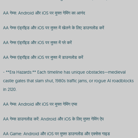
AA गेम्स: Android और iOS पर मुफ्त गेमिंग का आनंद
AA गेम्स एंड्रॉइड और iOS पर मुफ्त में खेलने के लिए डाउनलोड करें
AA गेम्स एंड्रॉइड और iOS पर मुफ्त में प्ले करें
AA गेम्स एंड्रॉइड और iOS पर मुफ्त में डाउनलोड करें
- **Era Hazards:** Each timeline has unique obstacles—medieval
castle gates that slam shut, 1980s traffic jams, or rogue AI roadblocks
in 2120.
AA गेम्स: Android और iOS पर मुफ्त गेमिंग एप्स
AA गेम्स डाउनलोड करें: Android और iOS के लिए मुफ्त गेमिंग ऐप
AA Game: Android और iOS पर मुफ्त डाउनलोड और एक्सेस गाइड