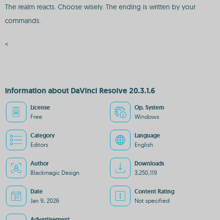
The realm reacts. Choose wisely. The ending is written by your
commands.
<
Information about DaVinci Resolve 20.3.1.6
License
Op. System
Free
Windows
Category
Language
Editors
English
Author
Downloads
Blackmagic Design
3,250,119
Date
Content Rating
Jan 9, 2026
Not specified
Advertisement