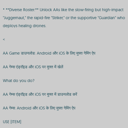
* **Diverse Roster:** Unlock AAs like the slow-firing but high-impact
"Juggernaut," the rapid-fire "Striker," or the supportive "Guardian" who
deploys healing drones.
<
AA Game डाउनलोड: Android और iOS के लिए मुफ्त गेमिंग ऐप
AA गेम्स एंड्रॉइड और iOS पर मुफ्त में खेलें
What do you do?
AA गेम्स एंड्रॉइड और iOS पर मुफ्त में डाउनलोड करें
AA गेम्स: Android और iOS के लिए मुफ्त गेमिंग ऐप
USE [ITEM]