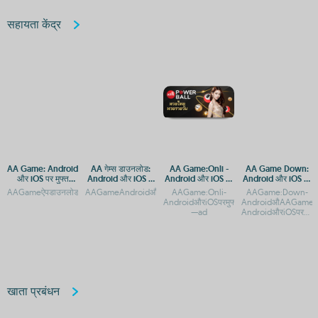
सहायता केंद्र
AA Game: Android
AA गेम्स डाउनलोड:
AA Game:Onli -
AA Game Down:
और iOS पर मुफ्त
Android और iOS के
Android और iOS पर
Android और iOS पर
डाउनलोड और एक्सेस
लिए मुफ्त गेमिंग ऐप
डाउनलोड करें
डाउनलोड और एक्सेस
AAGameऐपडाउनलोड:AndroidऔरiOSप्लेटफ़ॉर्मपरगेमिंगअनुभवAAGame:AndroidऔरiOSकेलिएमु
AAGameAndroidऔरiOSकेलिएमुफ्तडाउनलोडAAGame:AndroidऔरiOSके
AAGame:Onli-
AAGame:Down-
गाइड
AndroidऔरiOSपरमुफ्तगेमिंगऐपInthefractur
AndroidऔAAGame:
—ad
AndroidऔरiOSपरडाउ
Android
खाता प्रबंधन