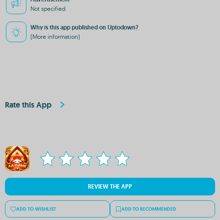
Not specified
Why is this app published on Uptodown?
(More information)
Rate this App
REVIEW THE APP
ADD TO WISHLIST
ADD TO RECOMMENDED