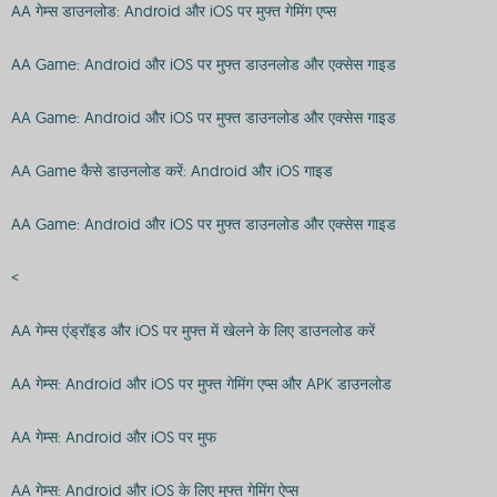
AA गेम्स डाउनलोड: Android और iOS पर मुफ्त गेमिंग एप्स
AA Game: Android और iOS पर मुफ्त डाउनलोड और एक्सेस गाइड
AA Game: Android और iOS पर मुफ्त डाउनलोड और एक्सेस गाइड
AA Game कैसे डाउनलोड करें: Android और iOS गाइड
AA Game: Android और iOS पर मुफ्त डाउनलोड और एक्सेस गाइड
<
AA गेम्स एंड्रॉइड और iOS पर मुफ्त में खेलने के लिए डाउनलोड करें
AA गेम्स: Android और iOS पर मुफ्त गेमिंग एप्स और APK डाउनलोड
AA गेम्स: Android और iOS पर मुफ
AA गेम्स: Android और iOS के लिए मुफ्त गेमिंग ऐप्स