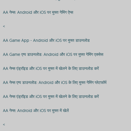
AA गेम्स: Android और iOS पर मुफ्त गेमिंग ऐप्स
<
AA Game App - Android और iOS पर मुफ्त डाउनलोड
AA Game एप्प डाउनलोड: Android और iOS पर मुफ्त गेमिंग एक्सेस
AA गेम्स एंड्रॉइड और iOS पर मुफ्त में खेलने के लिए डाउनलोड करें
AA गेम्स एप्प डाउनलोड: Android और iOS के लिए मुफ्त गेमिंग प्लेटफॉर्म
AA गेम्स एंड्रॉइड और iOS पर मुफ्त में खेलने के लिए डाउनलोड करें
AA गेम्स: Android और iOS पर मुफ्त में खेलें
<