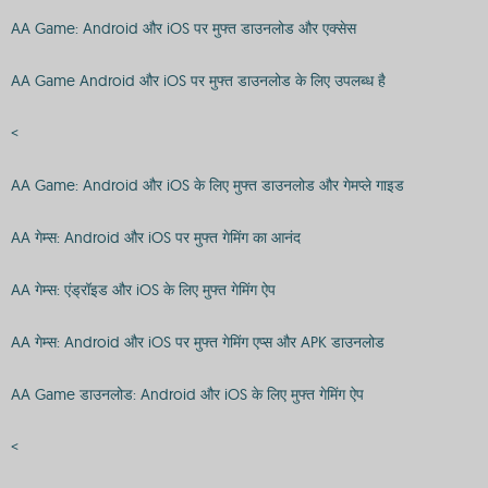
AA Game: Android और iOS पर मुफ्त डाउनलोड और एक्सेस
AA Game Android और iOS पर मुफ्त डाउनलोड के लिए उपलब्ध है
<
AA Game: Android और iOS के लिए मुफ्त डाउनलोड और गेमप्ले गाइड
AA गेम्स: Android और iOS पर मुफ्त गेमिंग का आनंद
AA गेम्स: एंड्रॉइड और iOS के लिए मुफ्त गेमिंग ऐप
AA गेम्स: Android और iOS पर मुफ्त गेमिंग एप्स और APK डाउनलोड
AA Game डाउनलोड: Android और iOS के लिए मुफ्त गेमिंग ऐप
<