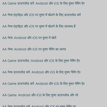
AA Game डाउनलोड करें: Android और iOS के लिए मुफ्त गेमिंग ऐप
AA गेम्स एंड्रॉइड और iOS पर मुफ्त में खेलने के लिए डाउनलोड करें
AA गेम्स एंड्रॉइड और iOS पर मुफ्त में खेलने के लिए उपलब्ध हैं
AA गेम्स: Android और iOS पर मुफ्त में खेलें
AA गेम्स: Android और iOS पर मुफ्त गेमिंग का आनंद
AA Game डाउनलोड: Android और iOS के लिए मुफ्त गेमिंग ऐप
AA गेम्स डाउनलोड करें: Android और iOS के लिए मुफ्त गेमिंग ऐप
AA Game डाउनलोड करें: Android और iOS के लिए मुफ्त गेमिंग ऐप
AA Game: Android और iOS के लिए मुफ्त डाउनलोड और प्ले
AA गेम्स डाउनलोड करें: Android और iOS पर मुफ्त गेमिंग एप