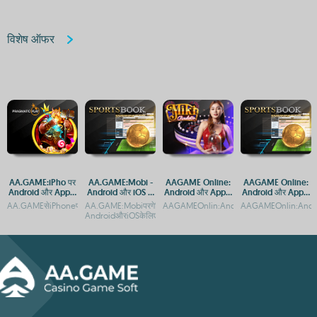
विशेष ऑफर
AA.GAME:iPho पर
AA.GAME:Mobi -
AAGAME Online:
AAGAME Online:
Android और Apple
Android और iOS के
Android और Apple
Android और Apple
डिवाइस के लिए APK
लिए आसान एक्सेस और
डिवाइस के लिए एक्सेस
पर एक्सेस करें, APP
AA.GAMEसेiPhoneपरGenshinImpactAPKडाउनलोडकैसेकरेंAA.GAMEसेiPhoneपरGenshin
AA.GAME:Mobiपरगेमिंगऐप्सकाआनंदलें-
AAGAMEOnlin:AndroidऔरAppleकेलिएAPPए
AAGAMEOnlin:Androi
डाउनलोड और एक्सेस
APK डाउनलोड
गाइड
और APK डाउनलोड
AndroidऔरiOSकेलिएएक्सेसAA.GAME:MobiपरAndroidऔरiOSकेलिए
गाइड
करें