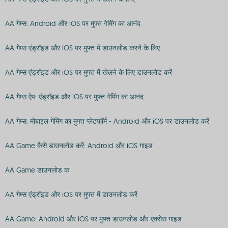
AA गेम्स: Android और iOS पर मुफ्त गेमिंग का आनंद
AA गेम्स एंड्रॉइड और iOS पर मुफ्त में डाउनलोड करने के लिए
AA गेम्स एंड्रॉइड और iOS पर मुफ्त में खेलने के लिए डाउनलोड करें
AA गेम्स ऐप: एंड्रॉइड और iOS पर मुफ्त गेमिंग का आनंद
AA गेम्स: मोबाइल गेमिंग का मुफ्त प्लेटफॉर्म - Android और iOS पर डाउनलोड करें
AA Game कैसे डाउनलोड करें: Android और iOS गाइड
AA Game डाउनलोड क
AA गेम्स एंड्रॉइड और iOS पर मुफ्त में डाउनलोड करें
AA Game: Android और iOS पर मुफ्त डाउनलोड और एक्सेस गाइड