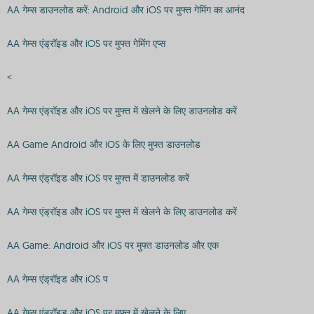
AA गेम्स डाउनलोड करें: Android और iOS पर मुफ्त गेमिंग का आनंद
AA गेम्स एंड्रॉइड और iOS पर मुफ्त गेमिंग एप्स
<
AA गेम्स एंड्रॉइड और iOS पर मुफ्त में खेलने के लिए डाउनलोड करें
AA Game Android और iOS के लिए मुफ्त डाउनलोड
AA गेम्स एंड्रॉइड और iOS पर मुफ्त में डाउनलोड करें
AA गेम्स एंड्रॉइड और iOS पर मुफ्त में खेलने के लिए डाउनलोड करें
AA Game: Android और iOS पर मुफ्त डाउनलोड और एक
AA गेम्स एंड्रॉइड और iOS प
AA गेम्स एंड्रॉइड और iOS पर मुफ्त में खेलने के लिए