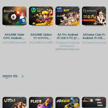
AAGAME Onlin
AAGAME Online
AA गेम्स: Android
AAGame Club ऐप:
एक्सेस: Android और
एप्प डाउनलोड:
और iOS के लिए मुफ्त
Android और iOS पर
Apple के लिए APP
Android और iOS
गेमिंग ऐप्स
डाउनलोड करें
AAGAMEOnlineएप्पडाउनलोड:AndroidऔरiOSप्लेटफ़ॉर्मगाइडAAGAMEOnline:AndroidऔरiOS
AAGAMEOnlineकैसेडाउनलोडकरें:AndroidऔरiOSगाइडAAGAMEOnli
AAGame:AndroidऔरiOSकेलिएमुफ्तडाउनल
AAGameClub:Androi
और APK
प्लेटफॉर्म गाइड
【AAGame】-
इंडीगेम्सकाअनोखाअनुभव【A
समुदाय मंच