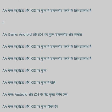
AA गेम्स एंड्रॉइड और iOS पर मुफ्त में डाउनलोड करने के लिए उपलब्ध हैं
<
AA Game: Android और iOS पर मुफ्त डाउनलोड और एक्सेस
AA गेम्स एंड्रॉइड और iOS पर मुफ्त में डाउनलोड करने के लिए उपलब्ध हैं
AA गेम्स एंड्रॉइड और iOS पर मुफ्त में डाउनलोड करने के लिए उपलब्ध हैं
AA गेम्स एंड्रॉइड और iOS पर मुफ्त
AA गेम्स एंड्रॉइड और iOS पर मुफ्त में खेलें
AA गेम्स: Android और iOS के लिए मुफ्त गेमिंग ऐप्स
AA गेम्स एंड्रॉइड और iOS पर मुफ्त गेमिंग ऐप