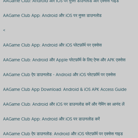
AAGame Club: Android और iOS पर मुफ्त डाउनलोड और एक्सेस गाइड
AAGame Club App: Android और iOS पर मुफ्त डाउनलोड
<
AAGame Club App: Android और iOS प्लेटफ़ॉर्म पर एक्सेस
AAGame Club: Android और Apple प्लेटफ़ॉर्म के लिए ऐप्स और APK एक्सेस
AAGame Club ऐप डाउनलोड - Android और iOS प्लेटफ़ॉर्म पर एक्सेस
AAGame Club App Download: Android & iOS APK Access Guide
AAGame Club: Android और iOS पर डाउनलोड करें और गेमिंग का आनंद लें
AAGame Club App: Android और iOS पर डाउनलोड करें
AAGame Club ऐप डाउनलोड: Android और iOS प्लेटफ़ॉर्म पर एक्सेस गाइड