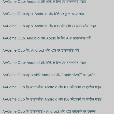
AAGame Club: Android और iOS के लिए ऐप डाउनलोड गाइड
AAGame Club App: Android और iOS पर मुफ्त डाउनलोड
AAGame Club App: Android और iOS प्लेटफ़ॉर्म पर डाउनलोड गाइड
AAGame Club: Android और Apple के लिए APP डाउनलोड करें
AAGame Club ऐप: Android और iOS पर डाउनलोड करें
AAGame Club: Android और iOS के लिए ऐप डाउनलोड गाइड
AAGame Club App APK: Android और Apple प्लेटफ़ॉर्म पर एक्सेस
AAGame Club ऐप डाउनलोड: Android और iOS प्लेटफ़ॉर्म पर एक्सेस गाइड
AAGame Club ऐप डाउनलोड: Android और iOS प्लेटफ़ॉर्म पर एक्सेस गाइड
AAGame Club ऐप डाउनलोड - Android और iOS प्लेटफॉर्म पर एक्सेस