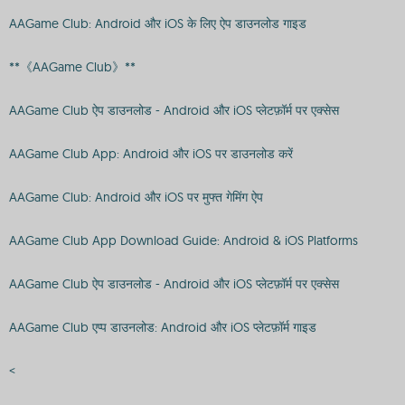
AAGame Club: Android और iOS के लिए ऐप डाउनलोड गाइड
**《AAGame Club》**
AAGame Club ऐप डाउनलोड - Android और iOS प्लेटफ़ॉर्म पर एक्सेस
AAGame Club App: Android और iOS पर डाउनलोड करें
AAGame Club: Android और iOS पर मुफ्त गेमिंग ऐप
AAGame Club App Download Guide: Android & iOS Platforms
AAGame Club ऐप डाउनलोड - Android और iOS प्लेटफ़ॉर्म पर एक्सेस
AAGame Club एप्प डाउनलोड: Android और iOS प्लेटफ़ॉर्म गाइड
<