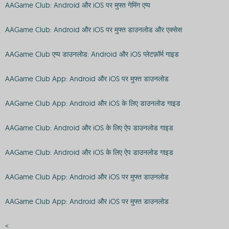
AAGame Club: Android और iOS पर मुफ्त गेमिंग एप्प
AAGame Club: Android और iOS पर मुफ्त डाउनलोड और एक्सेस
AAGame Club एप्प डाउनलोड: Android और iOS प्लेटफ़ॉर्म गाइड
AAGame Club App: Android और iOS पर मुफ्त डाउनलोड
AAGame Club App: Android और iOS के लिए डाउनलोड गाइड
AAGame Club: Android और iOS के लिए ऐप डाउनलोड गाइड
AAGame Club: Android और iOS के लिए ऐप डाउनलोड गाइड
AAGame Club App: Android और iOS पर मुफ्त डाउनलोड
AAGame Club App: Android और iOS पर मुफ्त डाउनलोड
<