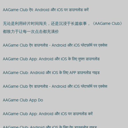
AAGame Club ऐप: Android और iOS पर डाउनलोड करें
无论是利用碎片时间闯关，还是沉浸于长篇叙事，《AAGame Club》
都致力于让每一次点击都充满价
AAGame Club ऐप डाउनलोड - Android और iOS प्लेटफ़ॉर्म पर एक्सेस
AAGame Club App: Android और iOS के लिए मुफ्त डाउनलोड
AAGame Club: Android और iOS के लिए APP डाउनलोड गाइड
AAGame Club ऐप डाउनलोड - Android और iOS प्लेटफॉर्म पर एक्सेस
AAGame Club App Do
AAGame Club App: Android और iOS पर डाउनलोड करें
AAGame Club: Android और iOS के लिए ऐप डाउनलोड गाइड