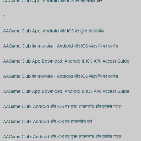
AAGame Club App: Android और iOS पर डाउनलोड करें
<
AAGame Club App: Android और iOS पर मुफ्त डाउनलोड
AAGame Club ऐप डाउनलोड - Android और iOS प्लेटफ़ॉर्म पर एक्सेस
AAGame Club App Download: Android & iOS APK Access Guide
AAGame Club ऐप डाउनलोड - Android और iOS प्लेटफ़ॉर्म पर एक्सेस
AAGame Club App Download: Android & iOS APK Access Guide
AAGame Club: Android और iOS पर मुफ्त डाउनलोड और एक्सेस गाइड
AAGame Club: Android और iOS पर डाउनलोड करें
AAGame Club: Android और iOS पर मुफ्त डाउनलोड और एक्सेस गाइड