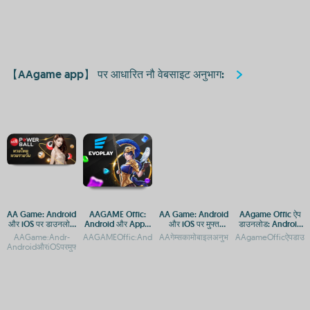
【AAgame app】 पर आधारित नौ वेबसाइट अनुभाग:
AA Game: Android
AAGAME Offic:
AA Game: Android
AAgame Offic ऐप
और iOS पर डाउनलोड
Android और Apple
और iOS पर मुफ्त
डाउनलोड: Android
और एक्सेस गाइड
के लिए APP और APK
डाउनलोड और एक्सेस
और iOS प्लेटफ़ॉर्म पर
AAGame:Andr-
AAGAMEOffic:AndroidऔरAppleकेलिएAPPडाउनलोडकरें
AAगेम्सकामोबाइलअनुभव:AndroidऔरiOSपरडाउनलोड
AAgameOfficऐपडाउनलो
डाउनलोड
एक्सेस गाइड
AndroidऔरiOSपरमुफ्तगेमिंगएप्सAAGame:AndroidऔरiOSपरडाउनलोडऔरप्लेकरेंAAगेम्सएं