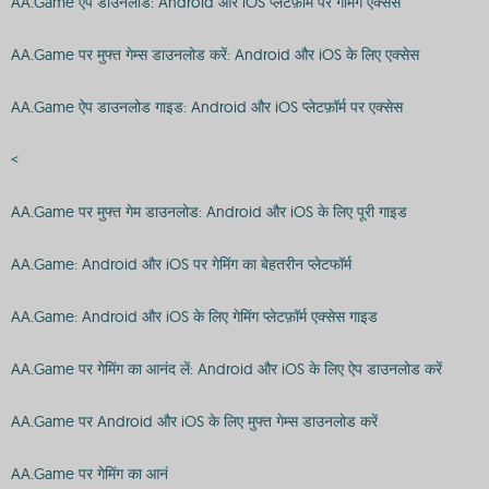
AA.Game ऐप डाउनलोड: Android और iOS प्लेटफ़ॉर्म पर गेमिंग एक्सेस
AA.Game पर मुफ्त गेम्स डाउनलोड करें: Android और iOS के लिए एक्सेस
AA.Game ऐप डाउनलोड गाइड: Android और iOS प्लेटफ़ॉर्म पर एक्सेस
<
AA.Game पर मुफ्त गेम डाउनलोड: Android और iOS के लिए पूरी गाइड
AA.Game: Android और iOS पर गेमिंग का बेहतरीन प्लेटफॉर्म
AA.Game: Android और iOS के लिए गेमिंग प्लेटफ़ॉर्म एक्सेस गाइड
AA.Game पर गेमिंग का आनंद लें: Android और iOS के लिए ऐप डाउनलोड करें
AA.Game पर Android और iOS के लिए मुफ्त गेम्स डाउनलोड करें
AA.Game पर गेमिंग का आनं