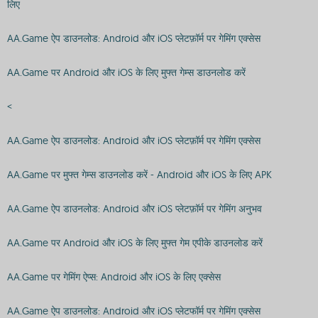
लिए
AA.Game ऐप डाउनलोड: Android और iOS प्लेटफ़ॉर्म पर गेमिंग एक्सेस
AA.Game पर Android और iOS के लिए मुफ्त गेम्स डाउनलोड करें
<
AA.Game ऐप डाउनलोड: Android और iOS प्लेटफ़ॉर्म पर गेमिंग एक्सेस
AA.Game पर मुफ्त गेम्स डाउनलोड करें - Android और iOS के लिए APK
AA.Game ऐप डाउनलोड: Android और iOS प्लेटफ़ॉर्म पर गेमिंग अनुभव
AA.Game पर Android और iOS के लिए मुफ्त गेम एपीके डाउनलोड करें
AA.Game पर गेमिंग ऐप्स: Android और iOS के लिए एक्सेस
AA.Game ऐप डाउनलोड: Android और iOS प्लेटफॉर्म पर गेमिंग एक्सेस