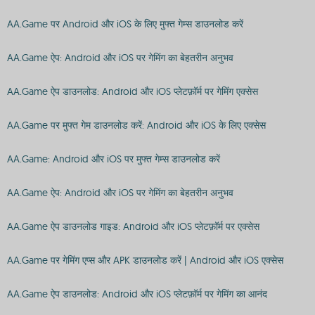
AA.Game पर Android और iOS के लिए मुफ्त गेम्स डाउनलोड करें
AA.Game ऐप: Android और iOS पर गेमिंग का बेहतरीन अनुभव
AA.Game ऐप डाउनलोड: Android और iOS प्लेटफ़ॉर्म पर गेमिंग एक्सेस
AA.Game पर मुफ्त गेम डाउनलोड करें: Android और iOS के लिए एक्सेस
AA.Game: Android और iOS पर मुफ्त गेम्स डाउनलोड करें
AA.Game ऐप: Android और iOS पर गेमिंग का बेहतरीन अनुभव
AA.Game ऐप डाउनलोड गाइड: Android और iOS प्लेटफ़ॉर्म पर एक्सेस
AA.Game पर गेमिंग एप्स और APK डाउनलोड करें | Android और iOS एक्सेस
AA.Game ऐप डाउनलोड: Android और iOS प्लेटफ़ॉर्म पर गेमिंग का आनंद