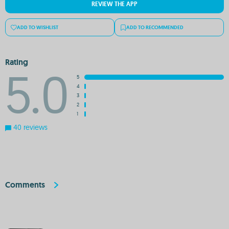
REVIEW THE APP
ADD TO WISHLIST
ADD TO RECOMMENDED
Rating
5.0
5
4
3
2
1
40 reviews
Comments