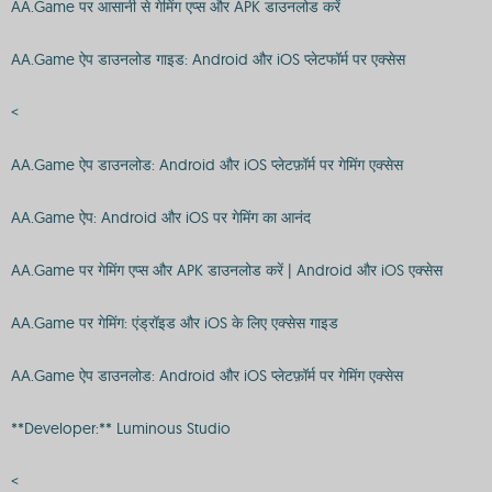
AA.Game पर आसानी से गेमिंग एप्स और APK डाउनलोड करें
AA.Game ऐप डाउनलोड गाइड: Android और iOS प्लेटफॉर्म पर एक्सेस
<
AA.Game ऐप डाउनलोड: Android और iOS प्लेटफ़ॉर्म पर गेमिंग एक्सेस
AA.Game ऐप: Android और iOS पर गेमिंग का आनंद
AA.Game पर गेमिंग एप्स और APK डाउनलोड करें | Android और iOS एक्सेस
AA.Game पर गेमिंग: एंड्रॉइड और iOS के लिए एक्सेस गाइड
AA.Game ऐप डाउनलोड: Android और iOS प्लेटफ़ॉर्म पर गेमिंग एक्सेस
**Developer:** Luminous Studio
<