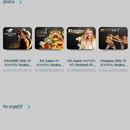
होमपेज
AAGAME Offic ऐप
AA Game एप्प
AA Game डाउनलोड
AAgame Offic ऐप
डाउनलोड: Android
डाउनलोड: Android
करें: Android और
डाउनलोड: Android
और iOS प्लेटफ़ॉर्म
और iOS पर गेमिंग का
iOS के लिए मुफ्त गेमिंग
और iOS प्लेटफ़ॉर्म पर
AAGAMEOfficऐप:AndroidऔरAppleकेलिएडाउनलोडगाइडAAGAMEOffic:AndroidऔरAppleक
AAगेम्सएंड्रॉइडऔरiOSपरमुफ्तमेंडाउनलोडकरनेकेलिएउपलब्धहैंAAगेम्सएंड्रॉइ
AAगेम्सएंड्रॉइडऔरiOSपरमुफ्तमेंडाउनलोडकरेंAAगे
AAgameOfficऐपडाउनलो
गाइड
नया अनुभव
ऐप
गेमिंग एक्सेस
गेम लाइब्रेरी