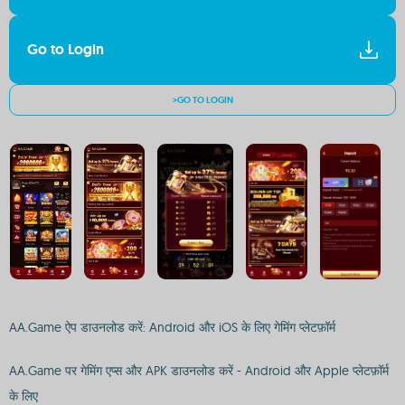
Go to Login
>GO TO LOGIN
AA.Game ऐप डाउनलोड करें: Android और iOS के लिए गेमिंग प्लेटफ़ॉर्म
AA.Game पर गेमिंग एप्स और APK डाउनलोड करें - Android और Apple प्लेटफ़ॉर्म
के लिए