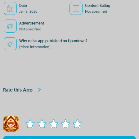
Date
Content Rating
Jan 9, 2026
Not specified
Advertisement
Not specified
Why is this app published on Uptodown?
(More information)
Rate this App