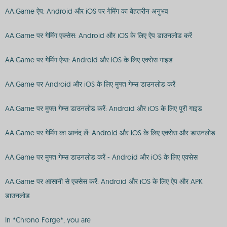
AA.Game ऐप: Android और iOS पर गेमिंग का बेहतरीन अनुभव
AA.Game पर गेमिंग एक्सेस: Android और iOS के लिए ऐप डाउनलोड करें
AA.Game पर गेमिंग ऐप्स: Android और iOS के लिए एक्सेस गाइड
AA.Game पर Android और iOS के लिए मुफ्त गेम्स डाउनलोड करें
AA.Game पर मुफ्त गेम्स डाउनलोड करें: Android और iOS के लिए पूरी गाइड
AA.Game पर गेमिंग का आनंद लें: Android और iOS के लिए एक्सेस और डाउनलोड
AA.Game पर मुफ्त गेम्स डाउनलोड करें - Android और iOS के लिए एक्सेस
AA.Game पर आसानी से एक्सेस करें: Android और iOS के लिए ऐप और APK
डाउनलोड
In *Chrono Forge*, you are