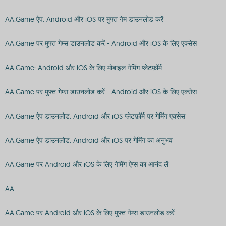
AA.Game ऐप: Android और iOS पर मुफ्त गेम डाउनलोड करें
AA.Game पर मुफ्त गेम्स डाउनलोड करें - Android और iOS के लिए एक्सेस
AA.Game: Android और iOS के लिए मोबाइल गेमिंग प्लेटफ़ॉर्म
AA.Game पर मुफ्त गेम्स डाउनलोड करें - Android और iOS के लिए एक्सेस
AA.Game ऐप डाउनलोड: Android और iOS प्लेटफ़ॉर्म पर गेमिंग एक्सेस
AA.Game ऐप डाउनलोड: Android और iOS पर गेमिंग का अनुभव
AA.Game पर Android और iOS के लिए गेमिंग ऐप्स का आनंद लें
AA.
AA.Game पर Android और iOS के लिए मुफ्त गेम्स डाउनलोड करें