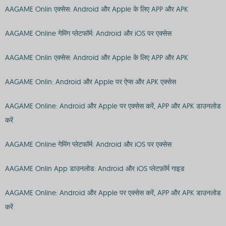
AAGAME Onlin एक्सेस: Android और Apple के लिए APP और APK
AAGAME Online गेमिंग प्लेटफॉर्म: Android और iOS पर एक्सेस
AAGAME Onlin एक्सेस: Android और Apple के लिए APP और APK
AAGAME Onlin: Android और Apple पर ऐप्स और APK एक्सेस
AAGAME Online: Android और Apple पर एक्सेस करें, APP और APK डाउनलोड
करें
AAGAME Online गेमिंग प्लेटफॉर्म: Android और iOS पर एक्सेस
AAGAME Onlin App डाउनलोड: Android और iOS प्लेटफ़ॉर्म गाइड
AAGAME Online: Android और Apple पर एक्सेस करें, APP और APK डाउनलोड
करें