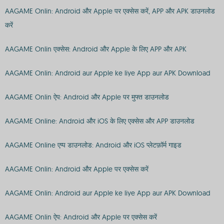
AAGAME Onlin: Android और Apple पर एक्सेस करें, APP और APK डाउनलोड
करें
AAGAME Onlin एक्सेस: Android और Apple के लिए APP और APK
AAGAME Onlin: Android aur Apple ke liye App aur APK Download
AAGAME Onlin ऐप: Android और Apple पर मुफ्त डाउनलोड
AAGAME Online: Android और iOS के लिए एक्सेस और APP डाउनलोड
AAGAME Online एप्प डाउनलोड: Android और iOS प्लेटफ़ॉर्म गाइड
AAGAME Onlin: Android और Apple पर एक्सेस करें
AAGAME Onlin: Android aur Apple ke liye App aur APK Download
AAGAME Onlin ऐप: Android और Apple पर एक्सेस करें