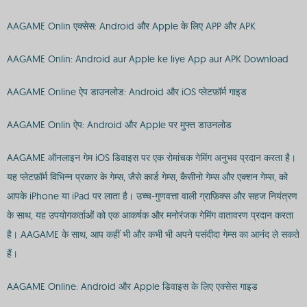
AAGAME Onlin एक्सेस: Android और Apple के लिए APP और APK
AAGAME Onlin: Android aur Apple ke liye App aur APK Download
AAGAME Online ऐप डाउनलोड: Android और iOS प्लेटफ़ॉर्म गाइड
AAGAME Onlin ऐप: Android और Apple पर मुफ्त डाउनलोड
AAGAME ऑनलाइन गेम iOS डिवाइस पर एक रोमांचक गेमिंग अनुभव प्रदान करता है।
यह प्लेटफ़ॉर्म विभिन्न प्रकार के गेम्स, जैसे कार्ड गेम्स, कैसीनो गेम्स और एक्शन गेम्स, को
आपके iPhone या iPad पर लाता है। उच्च-गुणवत्ता वाली ग्राफ़िक्स और सहज नियंत्रण
के साथ, यह उपयोगकर्ताओं को एक आकर्षक और मनोरंजक गेमिंग वातावरण प्रदान करता
है। AAGAME के साथ, आप कहीं भी और कभी भी अपने पसंदीदा गेम्स का आनंद ले सकते
हैं।
AAGAME Online: Android और Apple डिवाइस के लिए एक्सेस गाइड