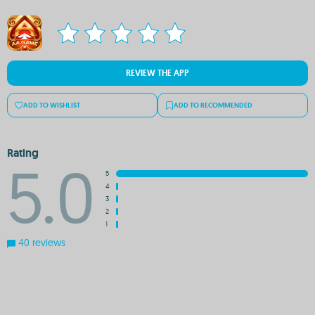
REVIEW THE APP
ADD TO WISHLIST
ADD TO RECOMMENDED
Rating
5.0
5
4
3
2
1
40 reviews