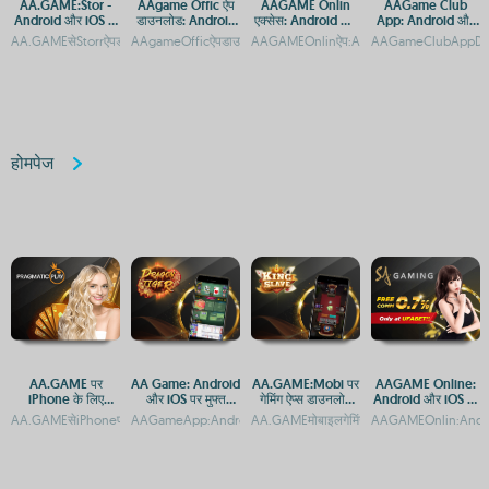
AA.GAME:Stor -
AAgame Offic ऐप
AAGAME Onlin
AAGame Club
Android और iOS के
डाउनलोड: Android
एक्सेस: Android और
App: Android और
लिए मुफ्त गेम डाउनलोड
और iOS प्लेटफ़ॉर्म पर
Apple के लिए APP
iOS प्लेटफ़ॉर्म पर
AA.GAMEसेStorrऐपडाउनलोडकरें:AndroidऔरiOSकेलिएपूरीगाइडAA.GAMEपरStorrऐपडाउनलोडकर
AAgameOfficऐपडाउनलोड:AndroidऔरiOSप्लेटफ़ॉर्मपरएक्सेसगाइडA
AAGAMEOnlinऐप:AndroidऔरAppleपरएक्सेस
AAGameClubAppDow
एप
एक्सेस गाइड
और APK
डाउनलोड गाइड
होमपेज
AA.GAME पर
AA Game: Android
AA.GAME:Mobi पर
AAGAME Online:
iPhone के लिए
और iOS पर मुफ्त
गेमिंग ऐप्स डाउनलोड
Android और iOS पर
Android ऐप्स कैसे
डाउनलोड और एक्सेस
करें - Android और
मुफ्त डाउनलोड और
AA.GAMEसेiPhoneपरGenshinImpactAPKडाउनलोडकैसेकरेंAA.GAMEसेiPhoneपरGenshi
AAGameApp:AndroidऔरiOSपरडाउनलोडऔरएक्सेसगाइडAAगेम्स:Andr
AA.GAMEमोबाइलगेमिंगप्लेटफॉर्म:Androidऔरi
AAGAMEOnlin:Andro
डाउनलोड करें
गाइड
iOS के लिए एक्सेस
एक्सेस