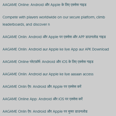
AAGAME Online: Android और Apple के लिए एक्सेस गाइड
Compete with players worldwide on our secure platform, climb
leaderboards, and discover n
AAGAME Onlin: Android और Apple पर एक्सेस और APP डाउनलोड गाइड
AAGAME Onlin: Android aur Apple ke liye App aur APK Download
AAGAME Online प्लेटफ़ॉर्म: Android और iOS के लिए एक्सेस गाइड
AAGAME Onlin: Android aur Apple ke liye aasaan access
AAGAME Onlin ऐप: Android और Apple पर एक्सेस करें
AAGAME Online App: Android और iOS पर एक्सेस करें
AAGAME Onlin ऐप: Android और Apple पर मुफ्त डाउनलोड