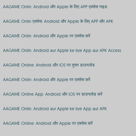
AAGAME Onlin: Android और Apple के लिए APP एक्सेस गाइड
AAGAME Onlin एक्सेस: Android और Apple के लिए APP और APK
AAGAME Onlin: Android और Apple पर एक्सेस करें
AAGAME Onlin: Android aur Apple ke liye App aur APK Access
AAGAME Online: Android और iOS पर मुफ्त डाउनलोड
AAGAME Onlin: Android और Apple पर एक्सेस करें
AAGAME Online App: Android और iOS पर डाउनलोड करें
AAGAME Onlin: Android aur Apple ke liye App aur APK
AAGAME Online: Android और Apple पर एक्सेस करें