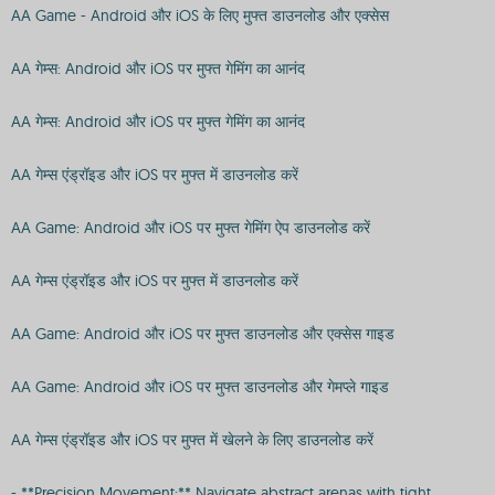
AA Game - Android और iOS के लिए मुफ्त डाउनलोड और एक्सेस
AA गेम्स: Android और iOS पर मुफ्त गेमिंग का आनंद
AA गेम्स: Android और iOS पर मुफ्त गेमिंग का आनंद
AA गेम्स एंड्रॉइड और iOS पर मुफ्त में डाउनलोड करें
AA Game: Android और iOS पर मुफ्त गेमिंग ऐप डाउनलोड करें
AA गेम्स एंड्रॉइड और iOS पर मुफ्त में डाउनलोड करें
AA Game: Android और iOS पर मुफ्त डाउनलोड और एक्सेस गाइड
AA Game: Android और iOS पर मुफ्त डाउनलोड और गेमप्ले गाइड
AA गेम्स एंड्रॉइड और iOS पर मुफ्त में खेलने के लिए डाउनलोड करें
- **Precision Movement:** Navigate abstract arenas with tight