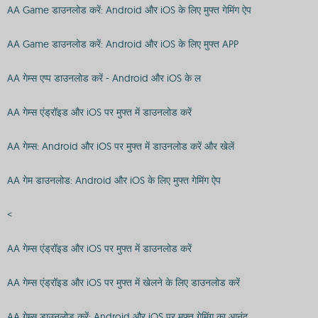
AA Game डाउनलोड करें: Android और iOS के लिए मुफ्त गेमिंग ऐप
AA Game डाउनलोड करें: Android और iOS के लिए मुफ्त APP
AA गेम्स एप्प डाउनलोड करें - Android और iOS के ल
AA गेम्स एंड्रॉइड और iOS पर मुफ्त में डाउनलोड करें
AA गेम्स: Android और iOS पर मुफ्त में डाउनलोड करें और खेलें
AA गेम डाउनलोड: Android और iOS के लिए मुफ्त गेमिंग ऐप
<
AA गेम्स एंड्रॉइड और iOS पर मुफ्त में डाउनलोड करें
AA गेम्स एंड्रॉइड और iOS पर मुफ्त में खेलने के लिए डाउनलोड करें
AA गेम्स डाउनलोड करें: Android और iOS पर मुफ्त गेमिंग का आनंद