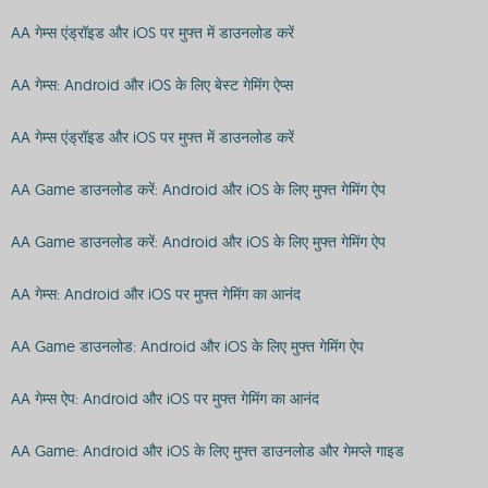
AA गेम्स एंड्रॉइड और iOS पर मुफ्त में डाउनलोड करें
AA गेम्स: Android और iOS के लिए बेस्ट गेमिंग ऐप्स
AA गेम्स एंड्रॉइड और iOS पर मुफ्त में डाउनलोड करें
AA Game डाउनलोड करें: Android और iOS के लिए मुफ्त गेमिंग ऐप
AA Game डाउनलोड करें: Android और iOS के लिए मुफ्त गेमिंग ऐप
AA गेम्स: Android और iOS पर मुफ्त गेमिंग का आनंद
AA Game डाउनलोड: Android और iOS के लिए मुफ्त गेमिंग ऐप
AA गेम्स ऐप: Android और iOS पर मुफ्त गेमिंग का आनंद
AA Game: Android और iOS के लिए मुफ्त डाउनलोड और गेमप्ले गाइड