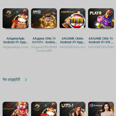
AAgameApk:
AAgame Offic ऐप
AAGAME Onlin:
AAGAME Offic ऐप:
Android और Apple
डाउनलोड - Android
Android और Apple
Android और iOS पर
के लिए गेमिंग ऐप्स का
और iOS प्लेटफ़ॉर्म के
के लिए APP एक्सेस
डाउनलोड करें
AAgameApk:AndroidऔरiOSकेलिएमुफ्तगेमडाउनलोडकरेंAAgameApk:AndroidऔरiOSकेलिएगेमि
AAgameOfficऐपडाउनलोड:AndroidऔरiOSप्लेटफ़ॉर्मपरगेमिंगएक्सेसAA
AAGAMEOnlin:AndroidaurAppleकेलिएएक्स
AAGAMEOfficऐपडाउनलो
पूरा गाइड
लिए पूरी गाइड
Androidऔर
गेम लाइब्रेरी