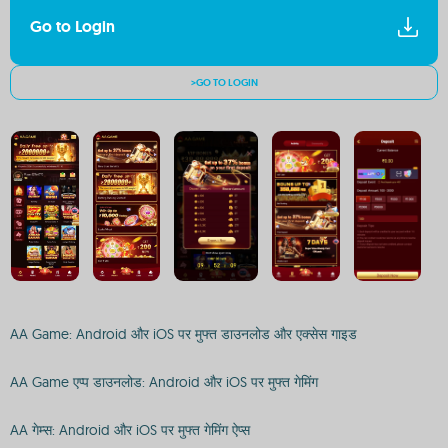
Go to Login
>GO TO LOGIN
AA Game: Android और iOS पर मुफ्त डाउनलोड और एक्सेस गाइड
AA Game एप्प डाउनलोड: Android और iOS पर मुफ्त गेमिंग
AA गेम्स: Android और iOS पर मुफ्त गेमिंग ऐप्स