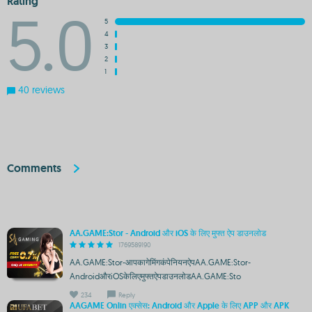
Rating
5.0
5
4
3
2
1
40 reviews
Comments
AA.GAME:Stor - Android और iOS के लिए मुफ्त ऐप डाउनलोड
1769589190
AA.GAME:Stor-आपकागेमिंगकंपेनियनऐपAA.GAME:Stor-
AndroidऔरiOSकेलिएमुफ्तऐपडाउनलोडAA.GAME:Sto
234
Reply
AAGAME Onlin एक्सेस: Android और Apple के लिए APP और APK