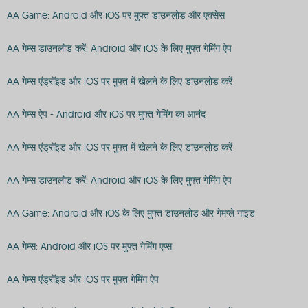
AA Game: Android और iOS पर मुफ्त डाउनलोड और एक्सेस
AA गेम्स डाउनलोड करें: Android और iOS के लिए मुफ्त गेमिंग ऐप
AA गेम्स एंड्रॉइड और iOS पर मुफ्त में खेलने के लिए डाउनलोड करें
AA गेम्स ऐप - Android और iOS पर मुफ्त गेमिंग का आनंद
AA गेम्स एंड्रॉइड और iOS पर मुफ्त में खेलने के लिए डाउनलोड करें
AA गेम्स डाउनलोड करें: Android और iOS के लिए मुफ्त गेमिंग ऐप
AA Game: Android और iOS के लिए मुफ्त डाउनलोड और गेमप्ले गाइड
AA गेम्स: Android और iOS पर मुफ्त गेमिंग एप्स
AA गेम्स एंड्रॉइड और iOS पर मुफ्त गेमिंग ऐप