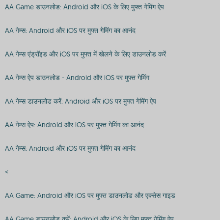
AA Game डाउनलोड: Android और iOS के लिए मुफ्त गेमिंग ऐप
AA गेम्स: Android और iOS पर मुफ्त गेमिंग का आनंद
AA गेम्स एंड्रॉइड और iOS पर मुफ्त में खेलने के लिए डाउनलोड करें
AA गेम्स ऐप डाउनलोड - Android और iOS पर मुफ्त गेमिंग
AA गेम्स डाउनलोड करें: Android और iOS पर मुफ्त गेमिंग ऐप
AA गेम्स ऐप: Android और iOS पर मुफ्त गेमिंग का आनंद
AA गेम्स: Android और iOS पर मुफ्त गेमिंग का आनंद
<
AA Game: Android और iOS पर मुफ्त डाउनलोड और एक्सेस गाइड
AA Game डाउनलोड करें: Android और iOS के लिए मुफ्त गेमिंग ऐप