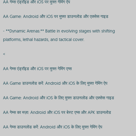
AA गेम्स एंड्रॉइड और iOS पर मुफ्त गेमिंग ऐप
AA Game: Android और iOS पर मुफ्त डाउनलोड और एक्सेस गाइड
- **Dynamic Arenas:** Battle in evolving stages with shifting
platforms, lethal hazards, and tactical cover.
<
AA गेम्स एंड्रॉइड और iOS पर मुफ्त गेमिंग एप्स
AA Game डाउनलोड करें: Android और iOS के लिए मुफ्त गेमिंग ऐप
AA Game: Android और iOS के लिए मुफ्त डाउनलोड और एक्सेस गाइड
AA गेम्स का मज़ा: Android और iOS पर बेस्ट एप्स और APK डाउनलोड
AA गेम्स डाउनलोड करें: Android और iOS के लिए मुफ्त गेमिंग ऐप