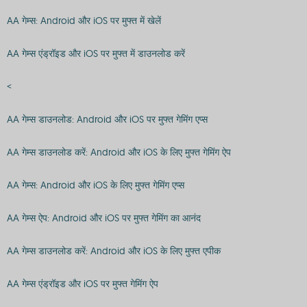
AA गेम्स: Android और iOS पर मुफ्त में खेलें
AA गेम्स एंड्रॉइड और iOS पर मुफ्त में डाउनलोड करें
<
AA गेम्स डाउनलोड: Android और iOS पर मुफ्त गेमिंग एप्स
AA गेम्स डाउनलोड करें: Android और iOS के लिए मुफ्त गेमिंग ऐप
AA गेम्स: Android और iOS के लिए मुफ्त गेमिंग एप्स
AA गेम्स ऐप: Android और iOS पर मुफ्त गेमिंग का आनंद
AA गेम्स डाउनलोड करें: Android और iOS के लिए मुफ्त एपीक
AA गेम्स एंड्रॉइड और iOS पर मुफ्त गेमिंग ऐप