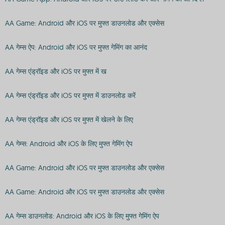
AA Game: Android और iOS पर मुफ्त डाउनलोड और एक्सेस
AA गेम्स ऐप: Android और iOS पर मुफ्त गेमिंग का आनंद
AA गेम्स एंड्रॉइड और iOS पर मुफ्त में ख
AA गेम्स एंड्रॉइड और iOS पर मुफ्त में डाउनलोड करें
AA गेम्स एंड्रॉइड और iOS पर मुफ्त में खेलने के लिए
AA गेम्स: Android और iOS के लिए मुफ्त गेमिंग ऐप
AA Game: Android और iOS पर मुफ्त डाउनलोड और एक्सेस
AA Game: Android और iOS पर मुफ्त डाउनलोड और एक्सेस
AA गेम्स डाउनलोड: Android और iOS के लिए मुफ्त गेमिंग ऐप