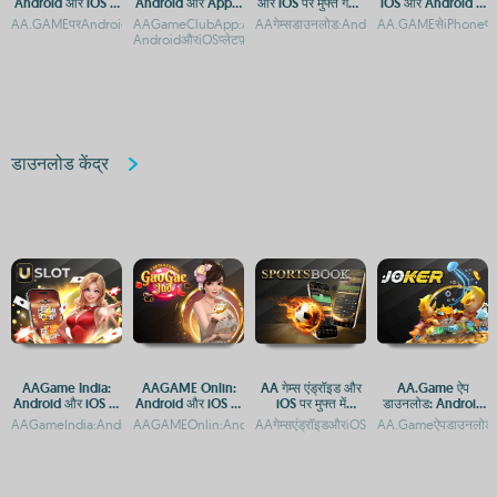
Android और iOS के
Android और Apple
और iOS पर मुफ्त गेमिंग
iOS और Android के
लिए मुफ्त ऐप्स और गेम्स
प्लेटफ़ॉर्म पर एक्सेस
ऐप्स
लिए मुफ्त गेम्स
AA.GAMEपरAndroidऔरiOSकेलिएमुफ्तफायरमैक्सAPKडाउनलोडकरेंAA.GAMEऐपडाउनलोड:Andr
AAGameClubApp:AndroidऔरiOSपरडाउनलोडकरेंAAGameClubऐपड
AAगेम्सडाउनलोड:AndroidऔरiOSपरमुफ्तगेमिंगए
AA.GAMEसेiPhoneपरG
डाउनलोड करें
गाइड
डाउनलोड करें
AndroidऔरiOSप्लेटफ़ॉर्मपरएक्स
डाउनलोड केंद्र
AAGame India:
AAGAME Onlin:
AA गेम्स एंड्रॉइड और
AA.Game ऐप
Android और iOS पर
Android और iOS पर
iOS पर मुफ्त में
डाउनलोड: Android
ऐप्स और APK
ऐप एक्सेस गाइड
डाउनलोड करने के लिए
और iOS प्लेटफ़ॉर्म पर
AAGameIndia:AndroidऔरiOSपरडाउनलोडकरेंऔरखेलेंAAGameIndiaAppDownload:Android
AAGAMEOnlin:AndroidaurApplekeliyeekaasaanaccessgamin
AAगेम्सएंड्रॉइडऔरiOSपरमुफ्तमेंडाउनलोडकरेंAA
AA.Gameऐपडाउनलोडगा
डाउनलोड करें
गेमिंग एक्सेस