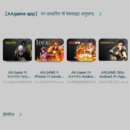
【AAgame app】 पर आधारित नौ वेबसाइट अनुभाग:
AA.Game ऐप
AA.GAME से
AA Game एप्प
AAGAME Offic:
डाउनलोड गाइड:
iPhone पर Genshin
डाउनलोड: Android
Android और Apple
Android और iOS
Impact APK
और iOS पर मुफ्त गेमिंग
के लिए APP और APK
AA.Gameपरऐपडाउनलोडऔरगेमिंगअनुभव
AA.GAMEसेiPhoneपरGenshinImpactडाउनलोडऔरअपडेटकैसेकरेंAA
AAगेम्सएंड्रॉइडऔरiOSपरमुफ्तमेंडाउनलोडकरनेकेल
AAGAMEOffic:Androi
प्लेटफ़ॉर्म पर आसान
डाउनलोड और इंस्टॉल
एक्सेस
डाउनलोड
एक्सेस
गाइड
होमपेज