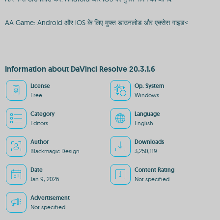
AA Game: Android और iOS के लिए मुफ्त डाउनलोड और एक्सेस गाइड<
Information about DaVinci Resolve 20.3.1.6
License
Op. System
Free
Windows
Category
Language
Editors
English
Author
Downloads
Blackmagic Design
3,250,119
Date
Content Rating
Jan 9, 2026
Not specified
Advertisement
Not specified