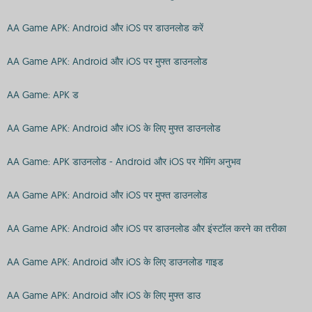
AA Game APK: Android और iOS पर डाउनलोड करें
AA Game APK: Android और iOS पर मुफ्त डाउनलोड
AA Game: APK ड
AA Game APK: Android और iOS के लिए मुफ्त डाउनलोड
AA Game: APK डाउनलोड - Android और iOS पर गेमिंग अनुभव
AA Game APK: Android और iOS पर मुफ्त डाउनलोड
AA Game APK: Android और iOS पर डाउनलोड और इंस्टॉल करने का तरीका
AA Game APK: Android और iOS के लिए डाउनलोड गाइड
AA Game APK: Android और iOS के लिए मुफ्त डाउ