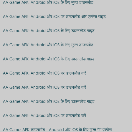
AA Game APK: Android और iOS के लिए मुफ्त डाउनलोड
AA Game APK: Android और iOS पर डाउनलोड और एक्सेस गाइड
AA Game APK: Android और iOS के लिए डाउनलोड गाइड
AA Game APK: Android और iOS के लिए मुफ्त डाउनलोड
AA Game APK: Android और iOS के लिए डाउनलोड गाइड
AA Game APK: Android और iOS पर डाउनलोड करें
AA Game APK: Android और iOS पर डाउनलोड करें
AA Game APK: Android और iOS के लिए डाउनलोड गाइड
AA Game APK: Android और iOS पर डाउनलोड करें
AA Game: APK डाउनलोड - Android और iOS के लिए मुफ्त गेम एक्सेस