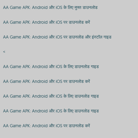
AA Game APK: Android और iOS के लिए मुफ्त डाउनलोड
AA Game APK: Android और iOS पर डाउनलोड करें
AA Game APK: Android और iOS पर डाउनलोड और इंस्टॉल गाइड
<
AA Game APK: Android और iOS के लिए डाउनलोड गाइड
AA Game APK: Android और iOS पर डाउनलोड करें
AA Game APK: Android और iOS के लिए डाउनलोड गाइड
AA Game APK: Android और iOS के लिए डाउनलोड गाइड
AA Game APK: Android और iOS पर डाउनलोड करें