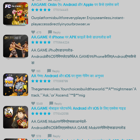
AAGAME Onlin ऐप: Android और Apple पर कैसे एक्सेस करें
1770114445
Ourplatformisbuiltforeveryplayer.Enjoyseamless,instant-
playaccessdirectlyinyourbrowser,w
476
Reply
AA.GAME से iPhone पर APK फ़ाइलें कैसे डाउनलोड करें
1770644224
AA.GAME:iPhoऐपडाउनलोड-
AndroidऔरiOSगेमिंगप्लेटफ़ॉर्मAA.GAMEपरiPhoneकेलिएAndroidऐप्सकैसे
डा
193
Reply
AA गेम्स: Android और iOS पर मुफ्त गेमिंग का अनुभव
1770918799
Thegameevolves.Yourchoicesbuildtheworld.**A**mightmean"A
ttack,""Ask,"or"Ascend."**B**mig
1049
Reply
AA.GAME मोबाइल प्लेटफॉर्म: Android और iOS के लिए एक्सेस गाइड
1771042056
AA.GAME:Mobiपरगेमिंगऐप्सकाआनंदलें-
AndroidऔरiOSकेलिएएक्सेसAA.GAME:Mobiपरगेमिंगऐप्सडाउनलोड
578
Reply