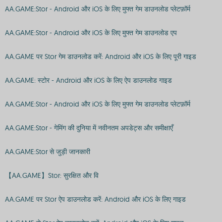
AA.GAME:Stor - Android और iOS के लिए मुफ्त गेम डाउनलोड प्लेटफ़ॉर्म
AA.GAME:Stor - Android और iOS के लिए मुफ्त गेम डाउनलोड एप
AA.GAME पर Stor गेम डाउनलोड करें: Android और iOS के लिए पूरी गाइड
AA.GAME: स्टोर - Android और iOS के लिए ऐप डाउनलोड गाइड
AA.GAME:Stor - Android और iOS के लिए मुफ्त गेम डाउनलोड प्लेटफ़ॉर्म
AA.GAME:Stor - गेमिंग की दुनिया में नवीनतम अपडेट्स और समीक्षाएँ
AA.GAME:Stor से जुड़ी जानकारी
【AA.GAME】Stor: सुरक्षित और वि
AA.GAME पर Stor ऐप डाउनलोड करें: Android और iOS के लिए गाइड