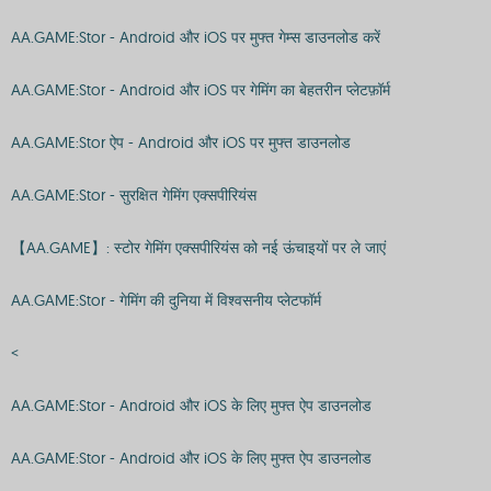
AA.GAME:Stor - Android और iOS पर मुफ्त गेम्स डाउनलोड करें
AA.GAME:Stor - Android और iOS पर गेमिंग का बेहतरीन प्लेटफ़ॉर्म
AA.GAME:Stor ऐप - Android और iOS पर मुफ्त डाउनलोड
AA.GAME:Stor - सुरक्षित गेमिंग एक्सपीरियंस
【AA.GAME】: स्टोर गेमिंग एक्सपीरियंस को नई ऊंचाइयों पर ले जाएं
AA.GAME:Stor - गेमिंग की दुनिया में विश्वसनीय प्लेटफॉर्म
<
AA.GAME:Stor - Android और iOS के लिए मुफ्त ऐप डाउनलोड
AA.GAME:Stor - Android और iOS के लिए मुफ्त ऐप डाउनलोड