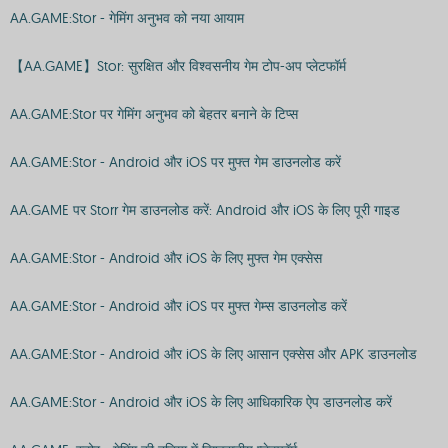
AA.GAME:Stor - गेमिंग अनुभव को नया आयाम
【AA.GAME】Stor: सुरक्षित और विश्वसनीय गेम टोप-अप प्लेटफॉर्म
AA.GAME:Stor पर गेमिंग अनुभव को बेहतर बनाने के टिप्स
AA.GAME:Stor - Android और iOS पर मुफ्त गेम डाउनलोड करें
AA.GAME पर Storr गेम डाउनलोड करें: Android और iOS के लिए पूरी गाइड
AA.GAME:Stor - Android और iOS के लिए मुफ्त गेम एक्सेस
AA.GAME:Stor - Android और iOS पर मुफ्त गेम्स डाउनलोड करें
AA.GAME:Stor - Android और iOS के लिए आसान एक्सेस और APK डाउनलोड
AA.GAME:Stor - Android और iOS के लिए आधिकारिक ऐप डाउनलोड करें