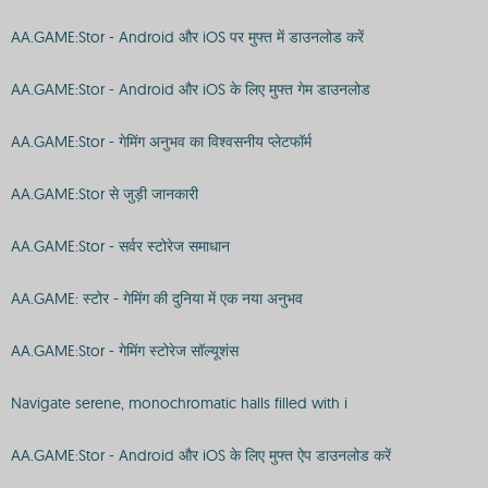
AA.GAME:Stor - Android और iOS पर मुफ्त में डाउनलोड करें
AA.GAME:Stor - Android और iOS के लिए मुफ्त गेम डाउनलोड
AA.GAME:Stor - गेमिंग अनुभव का विश्वसनीय प्लेटफॉर्म
AA.GAME:Stor से जुड़ी जानकारी
AA.GAME:Stor - सर्वर स्टोरेज समाधान
AA.GAME: स्टोर - गेमिंग की दुनिया में एक नया अनुभव
AA.GAME:Stor - गेमिंग स्टोरेज सॉल्यूशंस
Navigate serene, monochromatic halls filled with i
AA.GAME:Stor - Android और iOS के लिए मुफ्त ऐप डाउनलोड करें