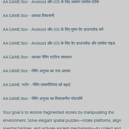
AA.GAME:Stor - Android और iOS के लिए आसान एक्सेस एपीके
AA.GAME:Stor - आपका विश्वसनी
AA.GAME:Stor - Android और iOS के लिए मुफ्त ऐप डाउनलोड करें
AA.GAME:Stor - Android और iOS के लिए ऐप डाउनलोड और एक्सेस गाइड
AA.GAME:Stor - आपका गेमिंग स्टोरेज समाधान
AA.GAME:Stor - गेमिंग अनुभव का नया आयाम
AA.GAME: स्टोर - गेमिंग एक्सपीरियंस को बढ़ाएं
AA.GAME:Stor - गेमिंग अनुभव का विश्वसनीय प्लेटफॉर्म
Your goal is to restore fragmented stories by manipulating the
environment. Solve elegant spatial puzzles—rotate platforms, align
spectral bridges, and activate ancient mechanisms—to collect and