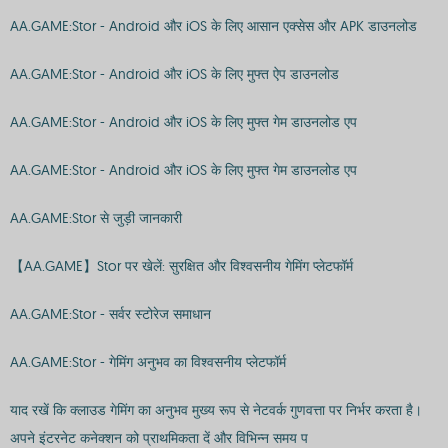
AA.GAME:Stor - Android और iOS के लिए आसान एक्सेस और APK डाउनलोड
AA.GAME:Stor - Android और iOS के लिए मुफ्त ऐप डाउनलोड
AA.GAME:Stor - Android और iOS के लिए मुफ्त गेम डाउनलोड एप
AA.GAME:Stor - Android और iOS के लिए मुफ्त गेम डाउनलोड एप
AA.GAME:Stor से जुड़ी जानकारी
【AA.GAME】Stor पर खेलें: सुरक्षित और विश्वसनीय गेमिंग प्लेटफॉर्म
AA.GAME:Stor - सर्वर स्टोरेज समाधान
AA.GAME:Stor - गेमिंग अनुभव का विश्वसनीय प्लेटफॉर्म
याद रखें कि क्लाउड गेमिंग का अनुभव मुख्य रूप से नेटवर्क गुणवत्ता पर निर्भर करता है।
अपने इंटरनेट कनेक्शन को प्राथमिकता दें और विभिन्न समय प