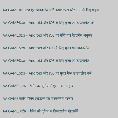
AA.GAME पर Stor ऐप डाउनलोड करें: Android और iOS के लिए गाइड
AA.GAME:Stor - Android और iOS के लिए मुफ्त ऐप डाउनलोड करें
AA.GAME:Stor - Android और iOS पर गेमिंग का बेहतरीन अनुभव
AA.GAME:Stor - Android और iOS के लिए मुफ्त गेम डाउनलोड
AA.GAME:Stor - Android और iOS के लिए मुफ्त ऐप डाउनलोड
AA.GAME:Stor - Android और iOS पर मुफ्त गेम्स डाउनलोड करें
AA.GAME: स्टोर - गेमिंग की दुनिया में एक नया अनुभव
AA.GAME स्टोर: गेमिंग आइटम्स का विश्वसनीय बाज़ार
AA.GAME: स्टोर - गेमिंग की दुनिया में विश्वसनीय प्लेटफॉर्म