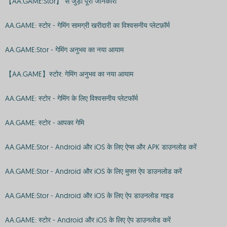
【AA.GAME:Stor】 से जुड़ी पूरी जानकारी
AA.GAME: स्टोर - गेमिंग सामग्री खरीदारी का विश्वसनीय प्लेटफ़ॉर्म
AA.GAME:Stor - गेमिंग अनुभव का नया आयाम
【AA.GAME】स्टोर: गेमिंग अनुभव का नया आयाम
AA.GAME: स्टोर - गेमिंग के लिए विश्वसनीय प्लेटफॉर्म
AA.GAME: स्टोर - आपका गेमि
AA.GAME:Stor - Android और iOS के लिए ऐप्स और APK डाउनलोड करें
AA.GAME:Stor - Android और iOS के लिए मुफ्त ऐप डाउनलोड करें
AA.GAME:Stor - Android और iOS के लिए ऐप डाउनलोड गाइड
AA.GAME: स्टोर - Android और iOS के लिए ऐप डाउनलोड करें