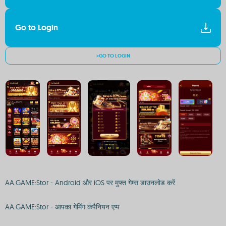
Go to Login
>GO TO LOGIN
AA.GAME:Stor - Android और iOS पर मुफ्त गेम्स डाउनलोड करें
AA.GAME:Stor - आपका गेमिंग कंपैनियन एप्प