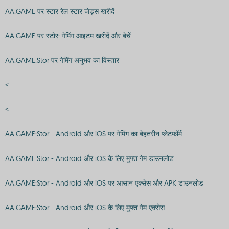
AA.GAME पर स्टार रेल स्टार जेड्स खरीदें
AA.GAME पर स्टोर: गेमिंग आइटम खरीदें और बेचें
AA.GAME:Stor पर गेमिंग अनुभव का विस्तार
<
<
AA.GAME:Stor - Android और iOS पर गेमिंग का बेहतरीन प्लेटफॉर्म
AA.GAME:Stor - Android और iOS के लिए मुफ्त गेम डाउनलोड
AA.GAME:Stor - Android और iOS पर आसान एक्सेस और APK डाउनलोड
AA.GAME:Stor - Android और iOS के लिए मुफ्त गेम एक्सेस