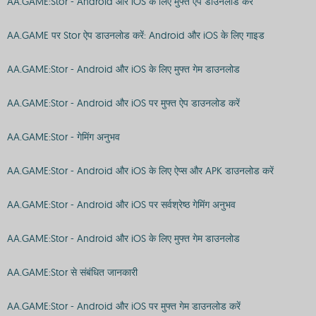
AA.GAME:Stor - Android और iOS के लिए मुफ्त ऐप डाउनलोड करें
AA.GAME पर Stor ऐप डाउनलोड करें: Android और iOS के लिए गाइड
AA.GAME:Stor - Android और iOS के लिए मुफ्त गेम डाउनलोड
AA.GAME:Stor - Android और iOS पर मुफ्त ऐप डाउनलोड करें
AA.GAME:Stor - गेमिंग अनुभव
AA.GAME:Stor - Android और iOS के लिए ऐप्स और APK डाउनलोड करें
AA.GAME:Stor - Android और iOS पर सर्वश्रेष्ठ गेमिंग अनुभव
AA.GAME:Stor - Android और iOS के लिए मुफ्त गेम डाउनलोड
AA.GAME:Stor से संबंधित जानकारी
AA.GAME:Stor - Android और iOS पर मुफ्त गेम डाउनलोड करें