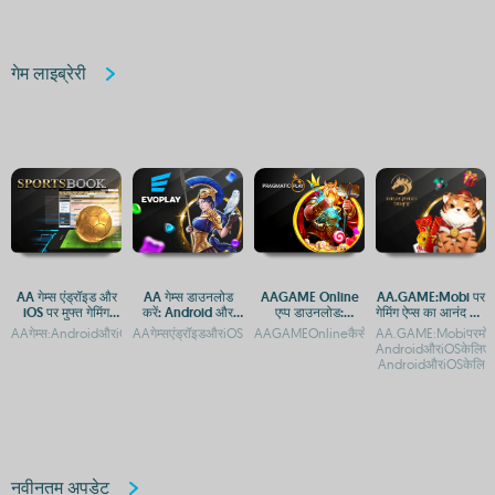
गेम लाइब्रेरी
AA गेम्स एंड्रॉइड और
AA गेम्स डाउनलोड
AAGAME Online
AA.GAME:Mobi पर
iOS पर मुफ्त गेमिंग
करें: Android और
एप्प डाउनलोड:
गेमिंग ऐप्स का आनंद लें -
अनुभव
iOS के लिए मुफ्त गेमिंग
Android और iOS
Android और iOS के
AAगेम्स:AndroidऔरiOSपरमुफ्तगेमिंगकाआनंदAAगेम्स:AndroidऔरiOSपरमुफ्तगेमिंगएप्सकासंग्रहAAग
AAगेम्सएंड्रॉइडऔरiOSपरमुफ्तमेंडाउनलोडकरनेकेलिएउपलब्धहैं
AAGAMEOnlineकैसेडाउनलोडकरें:Androidऔ
AA.GAME:Mobiपरमोबाइल
ऐप
प्लेटफॉर्म गाइड
लिए एक्सेस
AndroidऔरiOSकेलिएए
AndroidऔरiOSकेलि
नवीनतम अपडेट