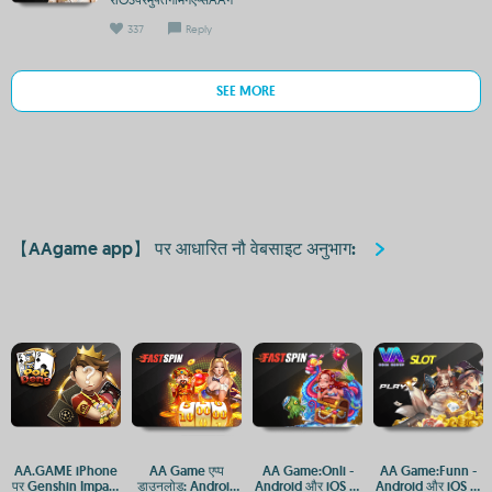
337
Reply
SEE MORE
【AAgame app】 पर आधारित नौ वेबसाइट अनुभाग:
AA.GAME iPhone
AA Game एप्प
AA Game:Onli -
AA Game:Funn -
पर Genshin Impact
डाउनलोड: Android
Android और iOS पर
Android और iOS पर