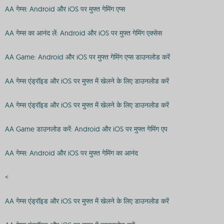
AA गेम्स: Android और iOS पर मुफ्त गेमिंग एप्स
AA गेम्स का आनंद लें: Android और iOS पर मुफ्त गेमिंग एक्सेस
AA Game: Android और iOS पर मुफ्त गेमिंग एप्स डाउनलोड करें
AA गेम्स एंड्रॉइड और iOS पर मुफ्त में खेलने के लिए डाउनलोड करें
AA गेम्स एंड्रॉइड और iOS पर मुफ्त में खेलने के लिए डाउनलोड करें
AA Game डाउनलोड करें: Android और iOS पर मुफ्त गेमिंग एप
AA गेम्स: Android और iOS पर मुफ्त गेमिंग का आनंद
<
AA गेम्स एंड्रॉइड और iOS पर मुफ्त में खेलने के लिए डाउनलोड करें