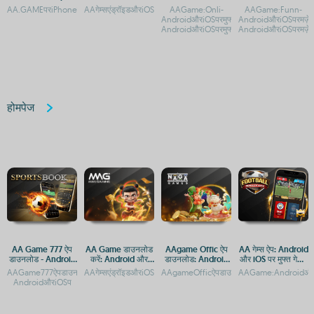
APK डाउनलोड और
और iOS पर मुफ्त गेमिंग
मुफ्त गेमिंग एप
मज़ेदार गेमिंग अनुभव
AA.GAMEपरiPhoneकेलिएAPKडाउनलोडऔरइंस्टॉलगाइड
AAगेम्सएंड्रॉइडऔरiOSपरमुफ्तमेंडाउनलोडकरनेकेलिएउपलब्धहैंAAगेम्सऐप:An
AAGame:Onli-
AAGame:Funn-
गेमिंग गाइड
एक्सेस
AndroidऔरiOSपरमुफ्तगेमिंगएपAAGame:Onli-
AndroidऔरiOSपरमज़ेद
AndroidऔरiOSपरमुफ्तगेमिंगएपAAGame:Onl
AndroidऔरiOSपरमज़ेदा
होमपेज
AA Game 777 ऐप
AA Game डाउनलोड
AAgame Offic ऐप
AA गेम्स ऐप: Android
डाउनलोड - Android
करें: Android और
डाउनलोड: Android
और iOS पर मुफ्त गेमिंग
और iOS पर मज़ेदार
iOS के लिए मुफ्त गेमिंग
और iOS प्लेटफ़ॉर्म पर
का आनंद
AAGame777ऐपडाउनलोड:AndroidऔरiOSप्लेटफ़ॉर्मपरगेमिंगएक्सेसAAGame777ऐपडाउनलोड-
AAगेम्सएंड्रॉइडऔरiOSपरमुफ्तमेंडाउनलोडकरेंAAगेम्सएंड्रॉइडऔरiOSपरमुफ्त
AAgameOfficऐपडाउनलोड:AndroidऔरiOSप्लेटफ
AAGame:AndroidऔरiO
गेमिंग
ऐप
एक्सेस गाइड
AndroidऔरiOSप