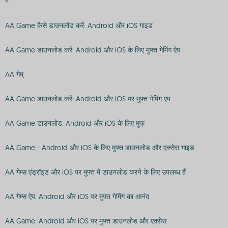
<
AA Game कैसे डाउनलोड करें: Android और iOS गाइड
AA Game डाउनलोड करें: Android और iOS के लिए मुफ्त गेमिंग ऐप
AA गेम्
AA Game डाउनलोड करें: Android और iOS पर मुफ्त गेमिंग एप
AA Game डाउनलोड: Android और iOS के लिए मुफ्
AA Game - Android और iOS के लिए मुफ्त डाउनलोड और एक्सेस गाइड
AA गेम्स एंड्रॉइड और iOS पर मुफ्त में डाउनलोड करने के लिए उपलब्ध हैं
AA गेम्स ऐप: Android और iOS पर मुफ्त गेमिंग का आनंद
AA Game: Android और iOS पर मुफ्त डाउनलोड और एक्सेस