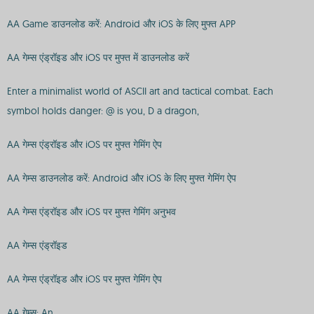
AA Game डाउनलोड करें: Android और iOS के लिए मुफ्त APP
AA गेम्स एंड्रॉइड और iOS पर मुफ्त में डाउनलोड करें
Enter a minimalist world of ASCII art and tactical combat. Each
symbol holds danger: @ is you, D a dragon,
AA गेम्स एंड्रॉइड और iOS पर मुफ्त गेमिंग ऐप
AA गेम्स डाउनलोड करें: Android और iOS के लिए मुफ्त गेमिंग ऐप
AA गेम्स एंड्रॉइड और iOS पर मुफ्त गेमिंग अनुभव
AA गेम्स एंड्रॉइड
AA गेम्स एंड्रॉइड और iOS पर मुफ्त गेमिंग ऐप
AA गेम्स: An