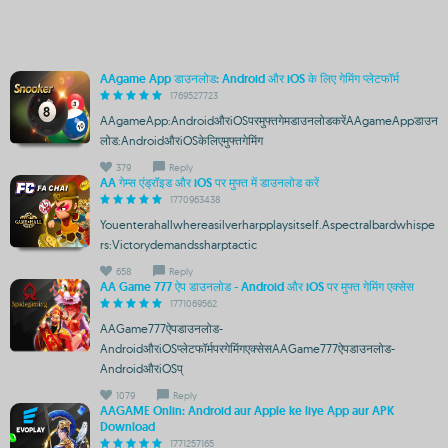
AAgame App डाउनलोड: Android और iOS के लिए गेमिंग प्लेटफॉर्म
1769527723
AAgameApp:AndroidऔरiOSपरमुफ्तगेमडाउनलोडकरेंAAgameAppडाउन
लोड:AndroidऔरiOSकेलिएमुफ्तगेमिंग
379
Reply
AA गेम्स एंड्रॉइड और iOS पर मुफ्त में डाउनलोड करें
1770963438
Youenterahallwhereasilverharpplaysitself.Aspectralbardwhispe
rs:Victorydemandssharptactic
658
Reply
AA Game 777 ऐप डाउनलोड - Android और iOS पर मुफ्त गेमिंग एक्सेस
1771069562
AAGame777ऐपडाउनलोड-
AndroidऔरiOSप्लेटफॉर्मपरगेमिंगएक्सेसAAGame777ऐपडाउनलोड-
AndroidऔरiOSप्
1079
Reply
AAGAME Onlin: Android aur Apple ke liye App aur APK
Download
1771257165