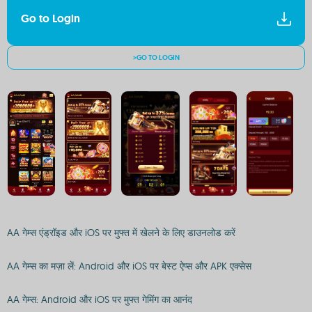
Go to Login
>GO TO LOGIN
AA गेम्स एंड्रॉइड और iOS पर मुफ्त में खेलने के लिए डाउनलोड करें
AA गेम्स का मज़ा लें: Android और iOS पर बेस्ट ऐप्स और APK एक्सेस
AA गेम्स: Android और iOS पर मुफ्त गेमिंग का आनंद