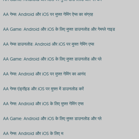
AA गेम्स: Android और iOS पर मुफ्त गेमिंग ऐप्स का संग्रह
AA Game: Android और iOS के लिए मुफ्त डाउनलोड और गेमप्ले गाइड
AA गेम्स डाउनलोड: Android और iOS पर मुफ्त गेमिंग एप्स
AA Game: Android और iOS के लिए मुफ्त डाउनलोड और प्ले
AA गेम्स: Android और iOS पर मुफ्त गेमिंग का आनंद
AA गेम्स एंड्रॉइड और iOS पर मुफ्त में डाउनलोड करें
AA गेम्स: Android और iOS के लिए मुफ्त गेमिंग एप्स
AA Game: Android और iOS के लिए मुफ्त डाउनलोड और प्ले
AA गेम्स: Android और iOS के लिए म