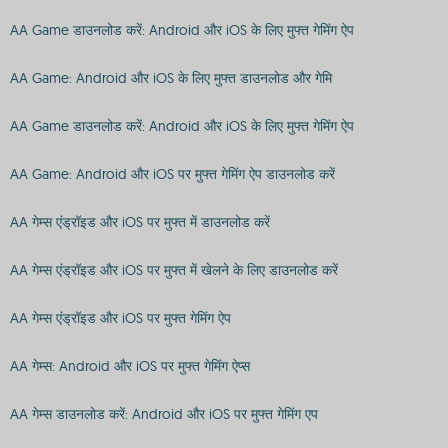
AA Game डाउनलोड करें: Android और iOS के लिए मुफ्त गेमिंग ऐप
AA Game: Android और iOS के लिए मुफ्त डाउनलोड और गेमि
AA Game डाउनलोड करें: Android और iOS के लिए मुफ्त गेमिंग ऐप
AA Game: Android और iOS पर मुफ्त गेमिंग ऐप डाउनलोड करें
AA गेम्स एंड्रॉइड और iOS पर मुफ्त में डाउनलोड करें
AA गेम्स एंड्रॉइड और iOS पर मुफ्त में खेलने के लिए डाउनलोड करें
AA गेम्स एंड्रॉइड और iOS पर मुफ्त गेमिंग ऐप
AA गेम्स: Android और iOS पर मुफ्त गेमिंग ऐप्स
AA गेम्स डाउनलोड करें: Android और iOS पर मुफ्त गेमिंग एप