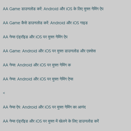
AA Game डाउनलोड करें: Android और iOS के लिए मुफ्त गेमिंग ऐप
AA Game कैसे डाउनलोड करें: Android और iOS गाइड
AA गेम्स एंड्रॉइड और iOS पर मुफ्त गेमिंग ऐप
AA Game: Android और iOS पर मुफ्त डाउनलोड और एक्सेस
AA गेम्स: Android और iOS पर मुफ्त गेमिंग क
AA गेम्स: Android और iOS पर मुफ्त गेमिंग ऐप्स
<
AA गेम्स ऐप: Android और iOS पर मुफ्त गेमिंग का आनंद
AA गेम्स एंड्रॉइड और iOS पर मुफ्त में खेलने के लिए डाउनलोड करें