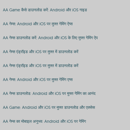
AA Game कैसे डाउनलोड करें: Android और iOS गाइड
AA गेम्स: Android और iOS पर मुफ्त गेमिंग ऐप्स
AA गेम्स डाउनलोड करें: Android और iOS के लिए मुफ्त गेमिंग ऐप
AA गेम्स एंड्रॉइड और iOS पर मुफ्त में डाउनलोड करें
AA गेम्स एंड्रॉइड और iOS पर मुफ्त में डाउनलोड करें
AA गेम्स: Android और iOS पर मुफ्त गेमिंग एप्स
AA गेम्स डाउनलोड: Android और iOS पर मुफ्त गेमिंग का आनंद
AA Game: Android और iOS पर मुफ्त डाउनलोड और एक्सेस
AA गेम्स का मोबाइल अनुभव: Android और iOS पर गेमिंग