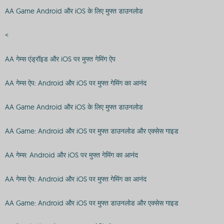
AA Game Android और iOS के लिए मुफ्त डाउनलोड
<
AA गेम्स एंड्रॉइड और iOS पर मुफ्त गेमिंग ऐप
AA गेम्स ऐप: Android और iOS पर मुफ्त गेमिंग का आनंद
AA Game Android और iOS के लिए मुफ्त डाउनलोड
AA Game: Android और iOS पर मुफ्त डाउनलोड और एक्सेस गाइड
AA गेम्स: Android और iOS पर मुफ्त गेमिंग का आनंद
AA गेम्स ऐप: Android और iOS पर मुफ्त गेमिंग का आनंद
AA Game: Android और iOS पर मुफ्त डाउनलोड और एक्सेस गाइड