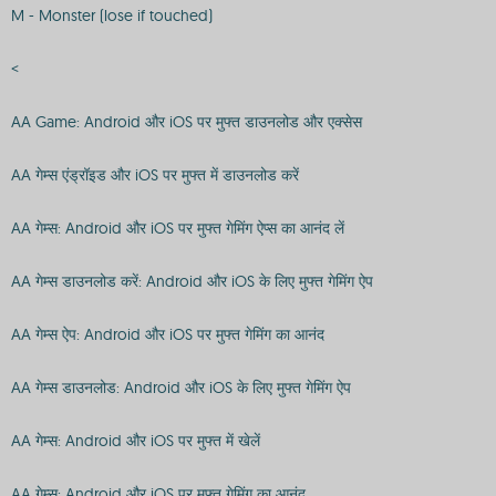
M - Monster (lose if touched)
<
AA Game: Android और iOS पर मुफ्त डाउनलोड और एक्सेस
AA गेम्स एंड्रॉइड और iOS पर मुफ्त में डाउनलोड करें
AA गेम्स: Android और iOS पर मुफ्त गेमिंग ऐप्स का आनंद लें
AA गेम्स डाउनलोड करें: Android और iOS के लिए मुफ्त गेमिंग ऐप
AA गेम्स ऐप: Android और iOS पर मुफ्त गेमिंग का आनंद
AA गेम्स डाउनलोड: Android और iOS के लिए मुफ्त गेमिंग ऐप
AA गेम्स: Android और iOS पर मुफ्त में खेलें
AA गेम्स: Android और iOS पर मुफ्त गेमिंग का आनंद