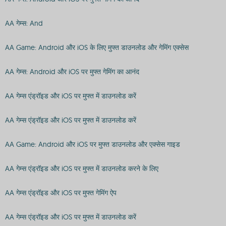
AA गेम्स: And
AA Game: Android और iOS के लिए मुफ्त डाउनलोड और गेमिंग एक्सेस
AA गेम्स: Android और iOS पर मुफ्त गेमिंग का आनंद
AA गेम्स एंड्रॉइड और iOS पर मुफ्त में डाउनलोड करें
AA गेम्स एंड्रॉइड और iOS पर मुफ्त में डाउनलोड करें
AA Game: Android और iOS पर मुफ्त डाउनलोड और एक्सेस गाइड
AA गेम्स एंड्रॉइड और iOS पर मुफ्त में डाउनलोड करने के लिए
AA गेम्स एंड्रॉइड और iOS पर मुफ्त गेमिंग ऐप
AA गेम्स एंड्रॉइड और iOS पर मुफ्त में डाउनलोड करें