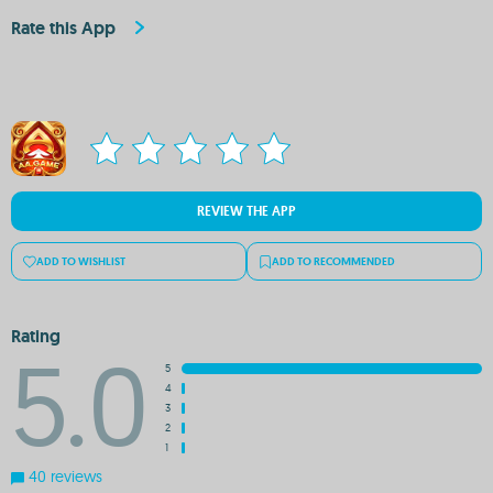
Rate this App
REVIEW THE APP
ADD TO WISHLIST
ADD TO RECOMMENDED
Rating
5.0
5
4
3
2
1
40 reviews