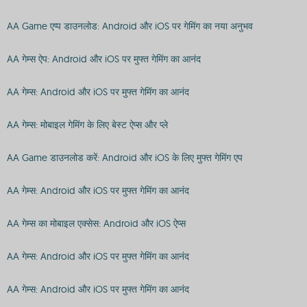
AA Game एप्प डाउनलोड: Android और iOS पर गेमिंग का नया अनुभव
AA गेम्स ऐप: Android और iOS पर मुफ्त गेमिंग का आनंद
AA गेम्स: Android और iOS पर मुफ्त गेमिंग का आनंद
AA गेम्स: मोबाइल गेमिंग के लिए बेस्ट ऐप्स और प्ले
AA Game डाउनलोड करें: Android और iOS के लिए मुफ्त गेमिंग एप
AA गेम्स: Android और iOS पर मुफ्त गेमिंग का आनंद
AA गेम्स का मोबाइल एक्सेस: Android और iOS ऐप्स
AA गेम्स: Android और iOS पर मुफ्त गेमिंग का आनंद
AA गेम्स: Android और iOS पर मुफ्त गेमिंग का आनंद