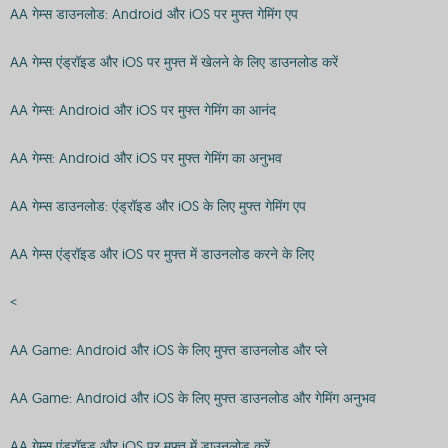
AA गेम्स डाउनलोड: Android और iOS पर मुफ्त गेमिंग एप
AA गेम्स एंड्रॉइड और iOS पर मुफ्त में खेलने के लिए डाउनलोड करें
AA गेम्स: Android और iOS पर मुफ्त गेमिंग का आनंद
AA गेम्स: Android और iOS पर मुफ्त गेमिंग का अनुभव
AA गेम्स डाउनलोड: एंड्रॉइड और iOS के लिए मुफ्त गेमिंग एप
AA गेम्स एंड्रॉइड और iOS पर मुफ्त में डाउनलोड करने के लिए
<
AA Game: Android और iOS के लिए मुफ्त डाउनलोड और प्ले
AA Game: Android और iOS के लिए मुफ्त डाउनलोड और गेमिंग अनुभव
AA गेम्स एंड्रॉइड और iOS पर मुफ्त में डाउनलोड करें