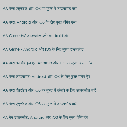
AA गेम्स एंड्रॉइड और iOS पर मुफ्त में डाउनलोड करें
AA गेम्स: Android और iOS के लिए मुफ्त गेमिंग ऐप्स
AA Game कैसे डाउनलोड करें: Android औ
AA Game - Android और iOS के लिए मुफ्त डाउनलोड
AA गेम्स का मोबाइल ऐप: Android और iOS पर मुफ्त डाउनलोड
AA गेम्स डाउनलोड: Android और iOS के लिए मुफ्त गेमिंग ऐप
AA गेम्स एंड्रॉइड और iOS पर मुफ्त में खेलने के लिए डाउनलोड करें
AA गेम्स एंड्रॉइड और iOS पर मुफ्त में डाउनलोड करें
AA गेम डाउनलोड: Android और iOS के लिए मुफ्त गेमिंग ऐप