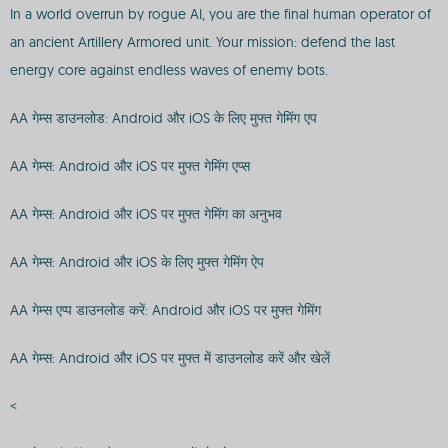
In a world overrun by rogue AI, you are the final human operator of
an ancient Artillery Armored unit. Your mission: defend the last
energy core against endless waves of enemy bots.
AA गेम्स डाउनलोड: Android और iOS के लिए मुफ्त गेमिंग एप
AA गेम्स: Android और iOS पर मुफ्त गेमिंग एप्स
AA गेम्स: Android और iOS पर मुफ्त गेमिंग का अनुभव
AA गेम्स: Android और iOS के लिए मुफ्त गेमिंग ऐप
AA गेम्स एप्प डाउनलोड करें: Android और iOS पर मुफ्त गेमिंग
AA गेम्स: Android और iOS पर मुफ्त में डाउनलोड करें और खेलें
<