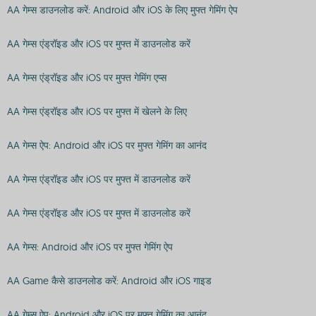
AA गेम्स डाउनलोड करें: Android और iOS के लिए मुफ्त गेमिंग ऐप
AA गेम्स एंड्रॉइड और iOS पर मुफ्त में डाउनलोड करें
AA गेम्स एंड्रॉइड और iOS पर मुफ्त गेमिंग एप्स
AA गेम्स एंड्रॉइड और iOS पर मुफ्त में खेलने के लिए
AA गेम्स ऐप: Android और iOS पर मुफ्त गेमिंग का आनंद
AA गेम्स एंड्रॉइड और iOS पर मुफ्त में डाउनलोड करें
AA गेम्स एंड्रॉइड और iOS पर मुफ्त में डाउनलोड करें
AA गेम्स: Android और iOS पर मुफ्त गेमिंग ऐप
AA Game कैसे डाउनलोड करें: Android और iOS गाइड
AA गेम्स ऐप: Android और iOS पर मुफ्त गेमिंग का आनंद