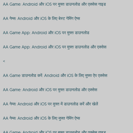
AA Game: Android और iOS पर मुफ्त डाउनलोड और एक्सेस गाइड
AA गेम्स: Android और iOS के लिए बेस्ट गेमिंग ऐप्स
AA Game App: Android और iOS पर मुफ्त डाउनलोड
AA Game App: Android और iOS पर मुफ्त डाउनलोड और एक्सेस
<
AA Game डाउनलोड करें: Android और iOS के लिए मुफ्त ऐप एक्सेस
AA Game: Android और iOS पर मुफ्त डाउनलोड और एक्सेस
AA गेम्स: Android और iOS पर मुफ्त में डाउनलोड करें और खेलें
AA गेम्स: Android और iOS के लिए मुफ्त गेमिंग ऐप्स
AA Game: Android और iOS पर मुफ्त डाउनलोड और एक्सेस गाइड