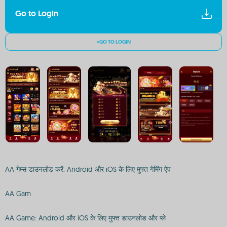
Go to Login
>GO TO LOGIN
AA गेम्स डाउनलोड करें: Android और iOS के लिए मुफ्त गेमिंग ऐप
AA Gam
AA Game: Android और iOS के लिए मुफ्त डाउनलोड और प्ले