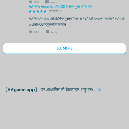
1059
Reply
AA गेम्स: Android और iOS के लिए मुफ्त गेमिंग ऐप्स
1772372121
AAगेम्स:AndroidऔरiOSपरमुफ्तगेमिंगकाआनंदAAGameएप्पडाउनलोड:Andr
oidऔरiOSपरमुफ्तगेमिंगएक्सेस
1004
Reply
SEE MORE
【AAgame app】 पर आधारित नौ वेबसाइट अनुभाग: