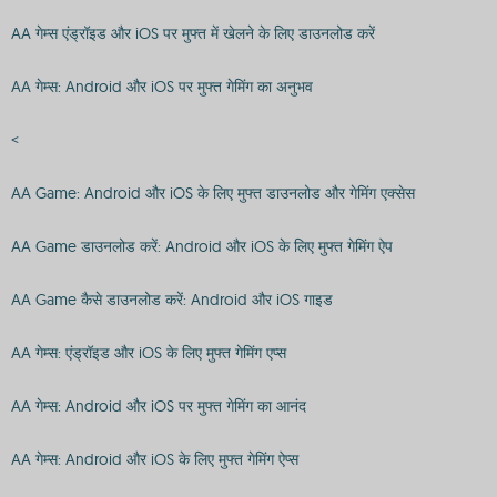
AA गेम्स एंड्रॉइड और iOS पर मुफ्त में खेलने के लिए डाउनलोड करें
AA गेम्स: Android और iOS पर मुफ्त गेमिंग का अनुभव
<
AA Game: Android और iOS के लिए मुफ्त डाउनलोड और गेमिंग एक्सेस
AA Game डाउनलोड करें: Android और iOS के लिए मुफ्त गेमिंग ऐप
AA Game कैसे डाउनलोड करें: Android और iOS गाइड
AA गेम्स: एंड्रॉइड और iOS के लिए मुफ्त गेमिंग एप्स
AA गेम्स: Android और iOS पर मुफ्त गेमिंग का आनंद
AA गेम्स: Android और iOS के लिए मुफ्त गेमिंग ऐप्स