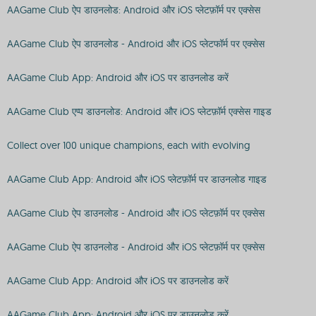
AAGame Club ऐप डाउनलोड: Android और iOS प्लेटफ़ॉर्म पर एक्सेस
AAGame Club ऐप डाउनलोड - Android और iOS प्लेटफॉर्म पर एक्सेस
AAGame Club App: Android और iOS पर डाउनलोड करें
AAGame Club एप्प डाउनलोड: Android और iOS प्लेटफ़ॉर्म एक्सेस गाइड
Collect over 100 unique champions, each with evolving
AAGame Club App: Android और iOS प्लेटफ़ॉर्म पर डाउनलोड गाइड
AAGame Club ऐप डाउनलोड - Android और iOS प्लेटफ़ॉर्म पर एक्सेस
AAGame Club ऐप डाउनलोड - Android और iOS प्लेटफ़ॉर्म पर एक्सेस
AAGame Club App: Android और iOS पर डाउनलोड करें
AAGame Club App: Android और iOS पर डाउनलोड करें