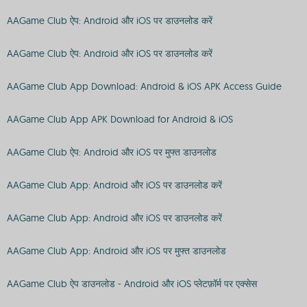
AAGame Club ऐप: Android और iOS पर डाउनलोड करें
AAGame Club ऐप: Android और iOS पर डाउनलोड करें
AAGame Club App Download: Android & iOS APK Access Guide
AAGame Club App APK Download for Android & iOS
AAGame Club ऐप: Android और iOS पर मुफ्त डाउनलोड
AAGame Club App: Android और iOS पर डाउनलोड करें
AAGame Club App: Android और iOS पर डाउनलोड करें
AAGame Club App: Android और iOS पर मुफ्त डाउनलोड
AAGame Club ऐप डाउनलोड - Android और iOS प्लेटफ़ॉर्म पर एक्सेस