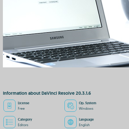
Information about DaVinci Resolve 20.3.1.6
License
Op. System
Free
Windows
Category
Language
Editors
English