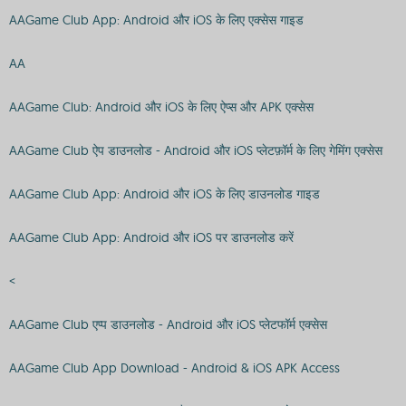
AAGame Club App: Android और iOS के लिए एक्सेस गाइड
AA
AAGame Club: Android और iOS के लिए ऐप्स और APK एक्सेस
AAGame Club ऐप डाउनलोड - Android और iOS प्लेटफ़ॉर्म के लिए गेमिंग एक्सेस
AAGame Club App: Android और iOS के लिए डाउनलोड गाइड
AAGame Club App: Android और iOS पर डाउनलोड करें
<
AAGame Club एप्प डाउनलोड - Android और iOS प्लेटफॉर्म एक्सेस
AAGame Club App Download - Android & iOS APK Access