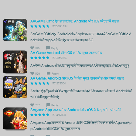
AAGAME Offic ऐप डाउनलोड: Android और iOS प्लेटफ़ॉर्म गाइड
1770094494
AAGAMEOfficऐप:AndroidऔरAppleपरडाउनलोडकरेंAAGAMEOffic:A
ndroidऔरAppleकेलिएऐपडाउनलोडगाइडAAG
1116
Reply
AA Game Android और iOS के लिए मुफ्त डाउनलोड
1770859923
AAगेम्स:AndroidऔरiOSपरमुफ्तगेमिंगकाआनंदAAगेम्सएंड्रॉइडऔरiOSपरमुफ्
520
Reply
AA Game: Android और iOS के लिए मुफ्त डाउनलोड और गेमप्ले गाइड
1771279364
AAगेम्स:एंड्रॉइडऔरiOSपरमुफ्तगेमिंगकाआनंदAAगेम्सडाउनलोडकरें:Androidऔ
रiOSकेलिएमुफ्तगेमिंगऐ
787
Reply
AAgame App डाउनलोड: Android और iOS के लिए गेमिंग प्लेटफॉर्म
1771497625
AAgameAppडाउनलोड:AndroidऔरiOSकेलिएगेमिंगप्लेटफ़ॉर्मAAgameAp
p:AndroidऔरiOSकेलिएमुफ्तडाउनल