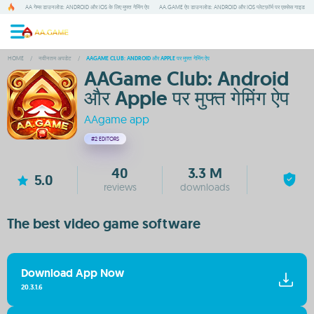
AA गेम्स डाउनलोड: ANDROID और IOS के लिए मुफ्त गेमिंग ऐप
AA.GAME ऐप डाउनलोड: ANDROID और IOS प्लेटफ़ॉर्म पर एक्सेस गाइड
HOME
/
नवीनतम अपडेट
/
AAGAME CLUB: ANDROID और APPLE पर मुफ्त गेमिंग ऐप
AAGame Club: Android
और Apple पर मुफ्त गेमिंग ऐप
AAgame app
#2
EDITORS
40
3.3 M
5.0
reviews
downloads
The best video game software
Download App Now
20.3.1.6