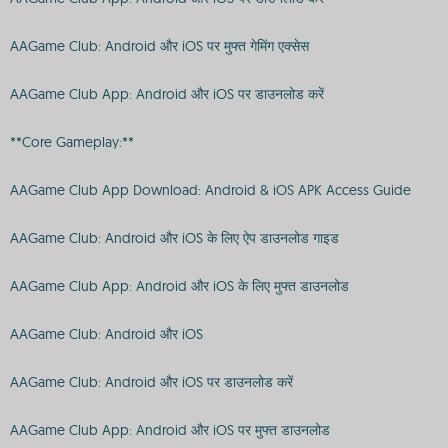
AAGame Club: Android और iOS पर मुफ्त गेमिंग एक्सेस
AAGame Club App: Android और iOS पर डाउनलोड करें
**Core Gameplay:**
AAGame Club App Download: Android & iOS APK Access Guide
AAGame Club: Android और iOS के लिए ऐप डाउनलोड गाइड
AAGame Club App: Android और iOS के लिए मुफ्त डाउनलोड
AAGame Club: Android और iOS
AAGame Club: Android और iOS पर डाउनलोड करें
AAGame Club App: Android और iOS पर मुफ्त डाउनलोड