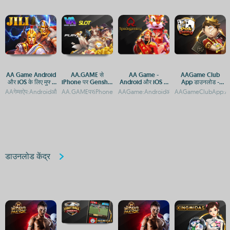
AA Game Android
AA.GAME से
AA Game -
AAGame Club
और iOS के लिए मुफ्त
iPhone पर Genshin
Android और iOS के
App डाउनलोड -
डाउनलोड
Impact APK
लिए मुफ्त डाउनलोड
Android और iOS
AAगेम्सऐप:AndroidऔरiOSपरमुफ्तगेमिंगकाआनंदAAगेम्सऐप:AndroidऔरiOSपरमुफ्तगेमिंगकाआनंदAAग
AA.GAMEपरiPhoneकेलिएAndroidऐप्सकैसेडाउनलोडकरेंAA.GAMEस
AAGame:AndroidऔरiOSपरमुफ्तडाउनलोडऔरए
AAGameClubApp:And
डाउनलोड कैसे करें
और एक्सेस
प्लेटफ़ॉर्म एक्सेस
डाउनलोड केंद्र