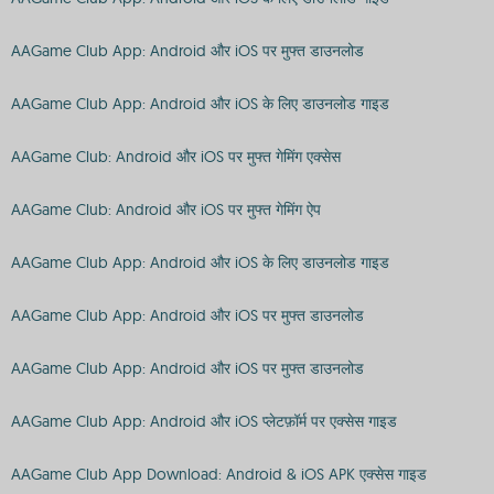
AAGame Club App: Android और iOS पर मुफ्त डाउनलोड
AAGame Club App: Android और iOS के लिए डाउनलोड गाइड
AAGame Club: Android और iOS पर मुफ्त गेमिंग एक्सेस
AAGame Club: Android और iOS पर मुफ्त गेमिंग ऐप
AAGame Club App: Android और iOS के लिए डाउनलोड गाइड
AAGame Club App: Android और iOS पर मुफ्त डाउनलोड
AAGame Club App: Android और iOS पर मुफ्त डाउनलोड
AAGame Club App: Android और iOS प्लेटफ़ॉर्म पर एक्सेस गाइड
AAGame Club App Download: Android & iOS APK एक्सेस गाइड