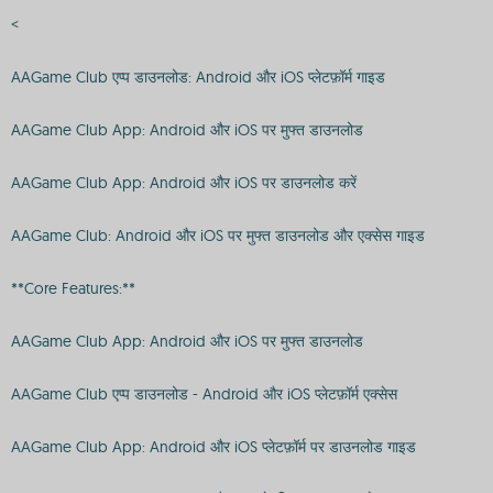
<
AAGame Club एप्प डाउनलोड: Android और iOS प्लेटफ़ॉर्म गाइड
AAGame Club App: Android और iOS पर मुफ्त डाउनलोड
AAGame Club App: Android और iOS पर डाउनलोड करें
AAGame Club: Android और iOS पर मुफ्त डाउनलोड और एक्सेस गाइड
**Core Features:**
AAGame Club App: Android और iOS पर मुफ्त डाउनलोड
AAGame Club एप्प डाउनलोड - Android और iOS प्लेटफ़ॉर्म एक्सेस
AAGame Club App: Android और iOS प्लेटफ़ॉर्म पर डाउनलोड गाइड